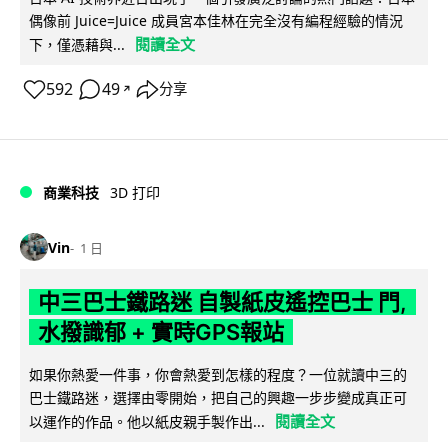
偶像前 Juice=Juice 成員宮本佳林在完全沒有編程經驗的情況
閱讀全文
下，僅憑藉與...
592
49
分享
↗
商業科技
3D 打印
Vin
1 日
中三巴士鐵路迷 自製紙皮遙控巴士 門,
水撥識郁 + 實時GPS報站
如果你熱愛一件事，你會熱愛到怎樣的程度？一位就讀中三的
巴士鐵路迷，選擇由零開始，把自己的興趣一步步變成真正可
閱讀全文
以運作的作品。他以紙皮親手製作出...