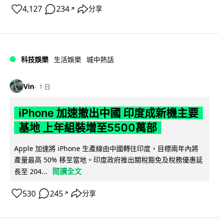
4,127
234
分享
↗
科技娛樂
生活娛樂
城中熱話
Vin
1 日
iPhone 加速撤出中國 印度成新機主要
基地 上年組裝增至5500萬部
Apple 加速將 iPhone 生產線由中國轉往印度，目標兩年內將
產量最高 50% 移至當地。印度政府推出關稅豁免及稅務優惠延
閱讀全文
長至 204...
530
245
分享
↗