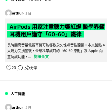
arthur
2 日
AirPods 用家注意聽力響紅燈 醫學界籲
耳機用戶謹守「60-60」鐵律
長時間高音量佩戴耳機可能導致永久性噪音性聽損。本文盤點 4
大聽力受損警號，介紹科學護耳的「60-60 原則」及 Apple 內
閱讀全文
置防護功能，...
20
分享
人工智能
arthur
2 日