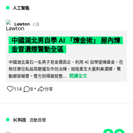
人工智能
Lawton
2 日
中國湖北男自學 AI 「煉金術」 屋內煉
金冒濃煙驚動全區
中國湖北黃石一名男子見金價高企，利用 AI 自學提煉黃金，在
租住單位私設高壓爐及作坊冶煉，過程產生大量刺鼻濃煙，驚
閱讀全文
動鄰居報警。警方到場揭發整...
114
8
分享
↗
3C科技
流動音樂