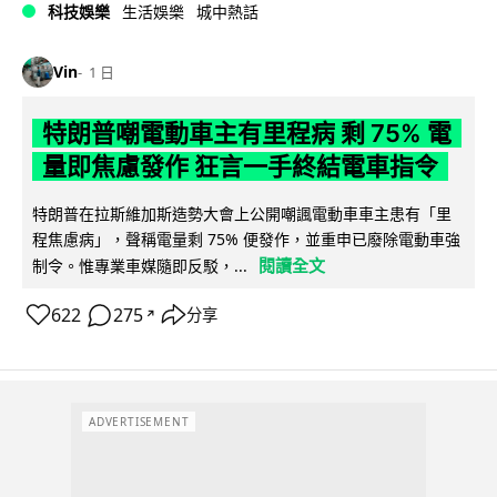
科技娛樂
生活娛樂
城中熱話
Vin
1 日
特朗普嘲電動車主有里程病 剩 75% 電
量即焦慮發作 狂言一手終結電車指令
特朗普在拉斯維加斯造勢大會上公開嘲諷電動車車主患有「里
程焦慮病」，聲稱電量剩 75% 便發作，並重申已廢除電動車強
閱讀全文
制令。惟專業車媒隨即反駁，...
622
275
分享
↗
ADVERTISEMENT