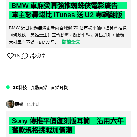
BMW 車廂熒幕強推蜘蛛俠電影廣告
車主怒轟堪比 iTunes 送 U2 專輯翻版
BMW 近日透過無線更新向全球逾 70 個市場車輛中控熒幕推送
《蜘蛛俠：英雄重生》宣傳動畫，啟動車輛即彈出通知，觸發
閱讀全文
大批車主不滿。BMW 早...
18
分享
3C科技
流動音樂
音樂耳機
藍骨
14 小時
Sony 傳推平價復刻版耳筒 沿用六年
舊款規格挑戰加價潮