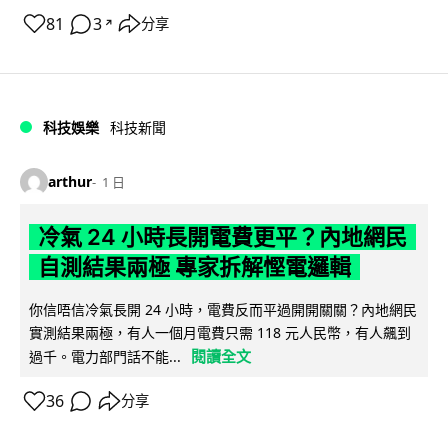
81
3
分享
↗
科技娛樂
科技新聞
arthur
1 日
冷氣 24 小時長開電費更平？內地網民
自測結果兩極 專家拆解慳電邏輯
你信唔信冷氣長開 24 小時，電費反而平過開開關關？內地網民
實測結果兩極，有人一個月電費只需 118 元人民幣，有人飆到
閱讀全文
過千。電力部門話不能...
36
分享