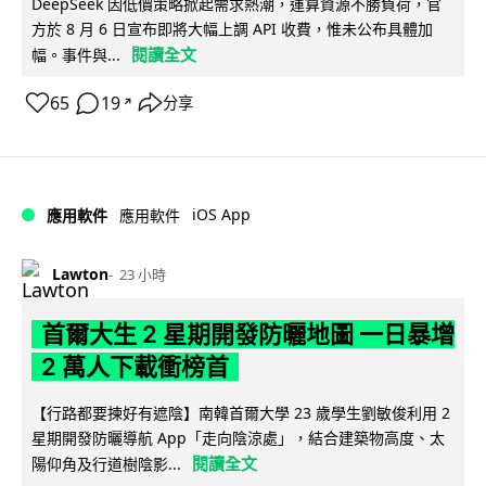
DeepSeek 因低價策略掀起需求熱潮，運算資源不勝負荷，官
方於 8 月 6 日宣布即將大幅上調 API 收費，惟未公布具體加
閱讀全文
幅。事件與...
65
19
分享
↗
iOS App
應用軟件
應用軟件
Lawton
23 小時
首爾大生 2 星期開發防曬地圖 一日暴增
2 萬人下載衝榜首
【行路都要揀好有遮陰】南韓首爾大學 23 歲學生劉敏俊利用 2
星期開發防曬導航 App「走向陰涼處」，結合建築物高度、太
閱讀全文
陽仰角及行道樹陰影...