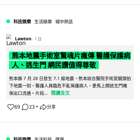
科技娛樂
生活娛樂
城中熱話
Lawton
1 日
熊本地震手術室驚魂片瘋傳 醫護保護病
人、逃生門 網民讚值得尊敬
熊本縣 7 月 28 日發生 7.1 級地震，熊本綜合醫院手術室鏡頭拍
下地震一刻，醫護人員臨危不亂保護病人，更馬上開逃生門確
閱讀全文
保出口流通。片段...
69
23
分享
↗
科技娛樂
生活科技
健康