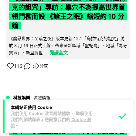
克的詛咒」專訪：巢穴不為提高世界首
領門檻而設 《諸王之眠》縮短約 10 分
鐘
《魔獸世界：至暗之夜》版本更新 12.1「烏拉特克的詛咒」將
於 8 月 13 日正式上線，帶來全新區域「盤蛇島」、地城「毒牙
閱讀全文
祭壇」、新型態世...
116
分享
科技娛樂
遊戲情報
本網站正使用 Cookie
我們使用 Cookie 改善網站體驗。 繼續使用
Lawton
2 日
我們的網站即表示您同意我們的
Cookie 政
策
。
日本二手遊戲店減 90% 門市 業績反增