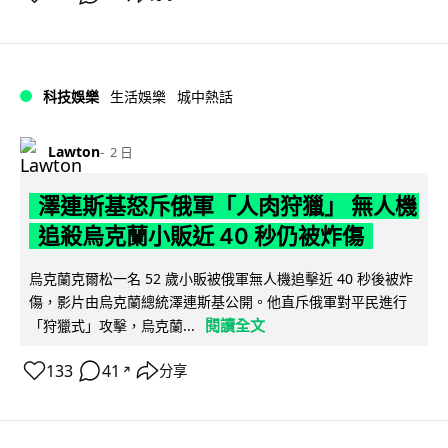
科技娛樂
生活娛樂
城中熱話
Lawton
2 日
澤連斯基怒斥俄軍「人肉狩獵」 無人機
追殺烏克蘭小販近 40 秒仍被炸傷
烏克蘭克爾松一名 52 歲小販被俄軍無人機追擊近 40 秒後被炸
傷，影片由烏克蘭總統澤連斯基公開。他直斥俄軍對平民進行
閱讀全文
「狩獵式」攻擊，烏克蘭...
133
41
分享
↗