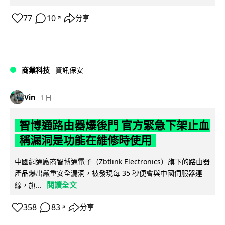
77
10
分享
↗
商業科技
資訊保安
Vin
1 日
智博通路由器爆後門 官方緊急下架止血
稱漏洞是功能在維修時使用
中國網通廠商智博通電子（Zbtlink Electronics）旗下的路由器
產品爆出嚴重安全漏洞，被發現每 35 秒便會與中國伺服器連
閱讀全文
線，旗...
358
83
分享
↗