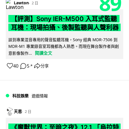
89
Lawton
2 日
【評測】Sony IER-M500 入耳式監聽
耳機：現場拍攝、後製監聽與人聲利器
談到專業混音專用的聲音監聽耳機，Sony 經典 MDR-7506 到
MDR-M1 專業錄音室耳機都為人熟悉。而現在舞台製作者與創
閱讀全文
意影像製作...
40
5
分享
↗
科技娛樂
遊戲情報
天恩
2 日
《魔獸世界：至暗之夜》12.1 「烏拉特