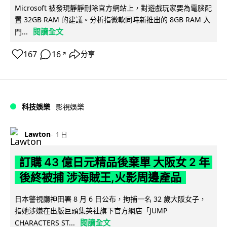
Microsoft 被發現靜靜刪除官方網站上，對遊戲玩家要為電腦配
置 32GB RAM 的建議。分析指微軟同時新推出的 8GB RAM 入
閱讀全文
門...
167
16
分享
↗
科技娛樂
影視娛樂
Lawton
1 日
訂購 43 億日元精品後棄單 大阪女 2 年
後終被捕 涉海賊王,火影周邊產品
日本警視廳神田署 8 月 6 日公布，拘捕一名 32 歲大阪女子，
指她涉嫌在出版巨頭集英社旗下官方網店「JUMP
閱讀全文
CHARACTERS ST...