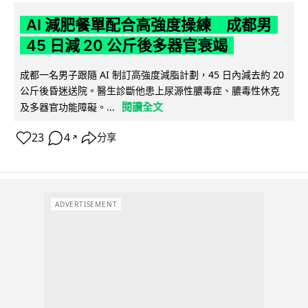
AI 減肥餐單配合高強度操練 成都男
45 日減 20 公斤後多器官衰竭
成都一名男子跟隨 AI 制訂高強度減脂計劃，45 日內減去約 20
公斤後昏迷送院。醫生診斷他患上尿源性膿毒症、膿毒性休克
閱讀全文
及多器官功能障礙。...
23
4
分享
↗
ADVERTISEMENT