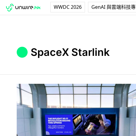
WWDC 2026
GenAI 與雲端科技
SpaceX Starlink