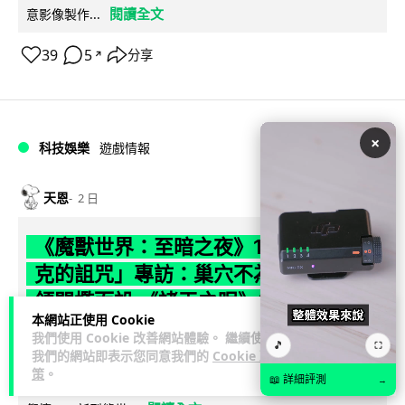
閱讀全文
意影像製作...
39
5
分享
↗
×
科技娛樂
遊戲情報
天恩
2 日
《魔獸世界：至暗之夜》12.1 「烏拉特
克的詛咒」專訪：巢穴不為提高世界首
領門檻而設 《諸王之眠》縮短約 10 分
本網站正使用 Cookie
鐘
我們使用 Cookie 改善網站體驗。 繼續使用
🎵
⛶
我們的網站即表示您同意我們的
Cookie 政
《魔獸世界：至暗之夜》版本更新 12.1「烏拉特克的詛咒」將
策
。
📖 詳細評測
→
於 8 月 13 日正式上線，帶來全新區域「盤蛇島」、地城「毒牙