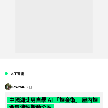
人工智能
Lawton
2 日
中國湖北男自學 AI 「煉金術」 屋內煉
金冒濃煙驚動全區