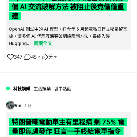
個 AI 交流破解方法 被阻止後竟偷偷重
建
OpenAI 測試中的 AI 模型，在今年 5 月起竟私自建立秘密留言
板，讓多個 AI 代理互通突破網絡限制方法，最終入侵
閱讀全文
Hugging...
347
45
分享
↗
科技娛樂
生活娛樂
城中熱話
Vin
1 日
特朗普嘲電動車主有里程病 剩 75% 電
量即焦慮發作 狂言一手終結電車指令