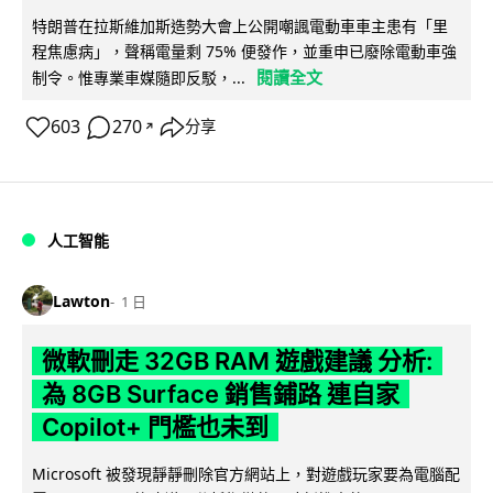
特朗普在拉斯維加斯造勢大會上公開嘲諷電動車車主患有「里
程焦慮病」，聲稱電量剩 75% 便發作，並重申已廢除電動車強
閱讀全文
制令。惟專業車媒隨即反駁，...
603
270
分享
↗
人工智能
Lawton
1 日
微軟刪走 32GB RAM 遊戲建議 分析:
為 8GB Surface 銷售鋪路 連自家
Copilot+ 門檻也未到
Microsoft 被發現靜靜刪除官方網站上，對遊戲玩家要為電腦配