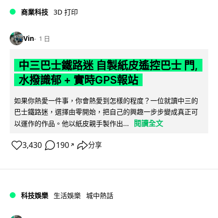
商業科技
3D 打印
Vin
1 日
中三巴士鐵路迷 自製紙皮遙控巴士 門,
水撥識郁 + 實時GPS報站
如果你熱愛一件事，你會熱愛到怎樣的程度？一位就讀中三的
巴士鐵路迷，選擇由零開始，把自己的興趣一步步變成真正可
閱讀全文
以運作的作品。他以紙皮親手製作出...
3,430
190
分享
↗
科技娛樂
生活娛樂
城中熱話