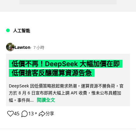
人工智能
Lawton
7 小時
低價不再！DeepSeek 大幅加價在即
低價搶客反釀運算資源告急
DeepSeek 因低價策略掀起需求熱潮，運算資源不勝負荷，官
方於 8 月 6 日宣布即將大幅上調 API 收費，惟未公布具體加
閱讀全文
幅。事件與...
45
13
分享
↗