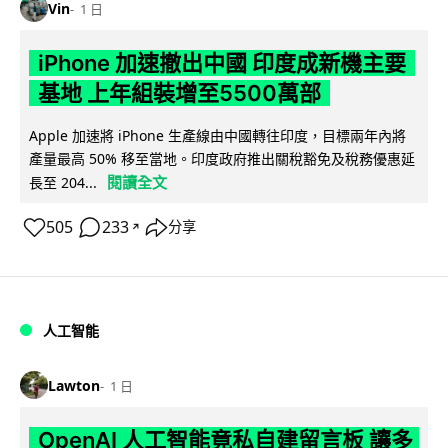
Vin
1 日
iPhone 加速撤出中國 印度成新機主要
基地 上年組裝增至5500萬部
Apple 加速將 iPhone 生產線由中國轉往印度，目標兩年內將
產量最高 50% 移至當地。印度政府推出關稅豁免及稅務優惠延
閱讀全文
長至 204...
505
233
分享
↗
人工智能
Lawton
1 日
OpenAI 人工智能竟私自建留言板 讓多