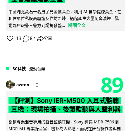
中國湖北黃石一名男子見金價高企，利用 AI 自學提煉黃金，在
租住單位私設高壓爐及作坊冶煉，過程產生大量刺鼻濃煙，驚
閱讀全文
動鄰居報警。警方到場揭發整...
113
8
分享
↗
3C科技
流動音樂
89
Lawton
2 日
【評測】Sony IER-M500 入耳式監聽
耳機：現場拍攝、後製監聽與人聲利器
談到專業混音專用的聲音監聽耳機，Sony 經典 MDR-7506 到
MDR-M1 專業錄音室耳機都為人熟悉。而現在舞台製作者與創