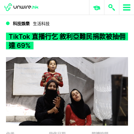
WWDC 2026
GenAI 與雲端科技專區
ERP 與商業 AI
TikTok 直播行乞 敘利亞難民捐款被抽佣達 69%
科技娛樂
生活科技
TikTok 直播行乞 敘利亞難民捐款被抽佣
達 69%
作者
發佈日期
閱讀時間