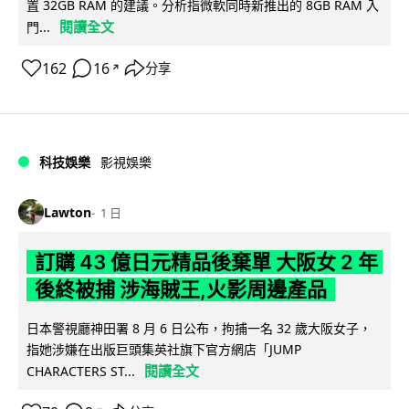
置 32GB RAM 的建議。分析指微軟同時新推出的 8GB RAM 入
閱讀全文
門...
162
16
分享
↗
科技娛樂
影視娛樂
Lawton
1 日
訂購 43 億日元精品後棄單 大阪女 2 年
後終被捕 涉海賊王,火影周邊產品
日本警視廳神田署 8 月 6 日公布，拘捕一名 32 歲大阪女子，
指她涉嫌在出版巨頭集英社旗下官方網店「JUMP
閱讀全文
CHARACTERS ST...