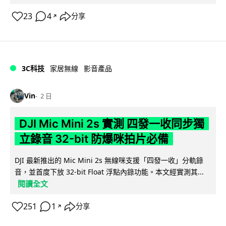
23
4
分享
↗
3C科技
家居無線
影音產品
Vin
2 日
DJI Mic Mini 2s 實測 四發一收同步獨
立錄音 32-bit 防爆咪拍片必備
DJI 最新推出的 Mic Mini 2s 無線咪支援「四發一收」分軌錄
音，並首度下放 32-bit Float 浮點內錄功能。本文經實測其...
閱讀全文
251
1
分享
↗