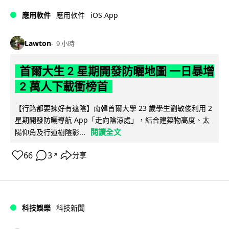
iOS App
應用軟件
應用軟件
Lawton
9 小時
首爾大生 2 星期開發防曬地圖 一日暴增
2 萬人下載衝榜首
【行路都要揀好有遮陰】南韓首爾大學 23 歲學生劉敏俊利用 2
星期開發防曬導航 App「走向陰涼處」，結合建築物高度、太
閱讀全文
陽仰角及行道樹陰影...
66
3
分享
↗
科技娛樂
科技新聞