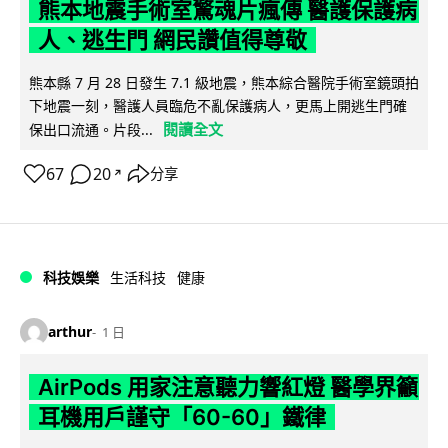
熊本地震手術室驚魂片瘋傳 醫護保護病
人、逃生門 網民讚值得尊敬
熊本縣 7 月 28 日發生 7.1 級地震，熊本綜合醫院手術室鏡頭拍
下地震一刻，醫護人員臨危不亂保護病人，更馬上開逃生門確
閱讀全文
保出口流通。片段...
67
20
分享
↗
科技娛樂
生活科技
健康
arthur
1 日
AirPods 用家注意聽力響紅燈 醫學界籲
耳機用戶謹守「60-60」鐵律