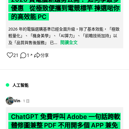
優惠 從極致便攜到電競標竿 揀選啱你
的高效能 PC
2026 年的電腦選購基準已經全面升級。除了基本效能，「極致
輕量化」、「機身美學」、「AI算力」、「前瞻技術加持」以
閱讀全文
及「品質與售後服務」 已...
21
1
分享
↗
人工智能
Vin
1 日
ChatGPT 免費呼叫 Adobe 一句話跨軟
體修圖兼整 PDF 不用開多個 APP 兼免