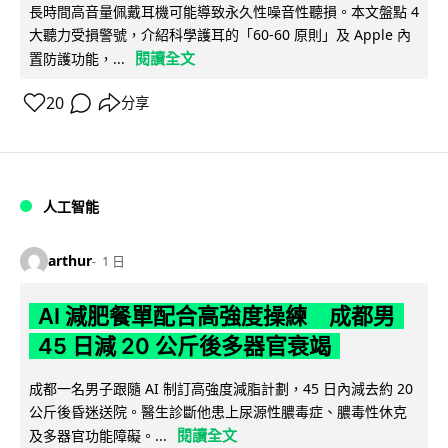
長時間高音量佩戴耳機可能導致永久性噪音性聽損。本文盤點 4
大聽力受損警號，介紹科學護耳的「60-60 原則」及 Apple 內
閱讀全文
置防護功能，...
20
分享
人工智能
arthur
1 日
AI 減肥餐單配合高強度操練 成都男
45 日減 20 公斤後多器官衰竭
成都一名男子跟隨 AI 制訂高強度減脂計劃，45 日內減去約 20
公斤後昏迷送院。醫生診斷他患上尿源性膿毒症、膿毒性休克
閱讀全文
及多器官功能障礙。...