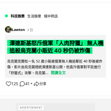
科技娛樂
生活娛樂
城中熱話
Lawton
2 日
澤連斯基怒斥俄軍「人肉狩獵」 無人機
追殺烏克蘭小販近 40 秒仍被炸傷
烏克蘭克爾松一名 52 歲小販被俄軍無人機追擊近 40 秒後被炸
傷，影片由烏克蘭總統澤連斯基公開。他直斥俄軍對平民進行
閱讀全文
「狩獵式」攻擊，烏克蘭...
125
41
分享
↗
ADVERTISEMENT