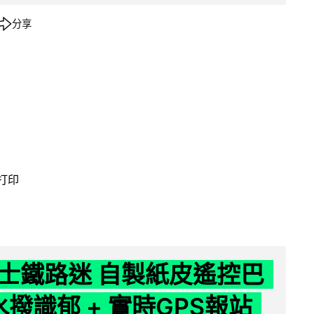
分享
 打印
士鐵路迷 自製紙皮遙控巴
水撥識郁 + 實時GPS報站