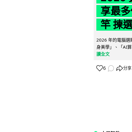
享最多
竿 揀
2026 年的電
身美學」、「AI算
讀全文
6
分享