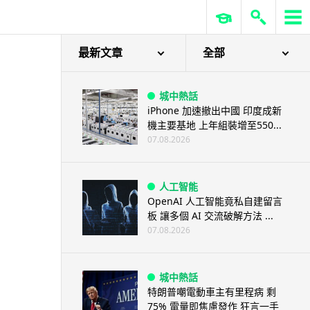
3D 打印
中三巴士鐵路迷 自製紙皮遙控巴
士 門,水撥識郁 + 實時GPS報站
07.08.2026
最新文章
全部
城中熱話
iPhone 加速撤出中國 印度成新
機主要基地 上年組裝增至550...
07.08.2026
人工智能
OpenAI 人工智能竟私自建留言
板 讓多個 AI 交流破解方法 ...
07.08.2026
城中熱話
特朗普嘲電動車主有里程病 剩
75% 電量即焦慮發作 狂言一手