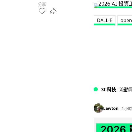
分享
DALL-E
open
3C科技
流動
Lawton
2 小時
202