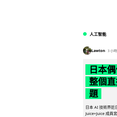
人工智能
Lawton
3 小時
日本偶
整個直
題
日本 AI 技術
Juice=Juic