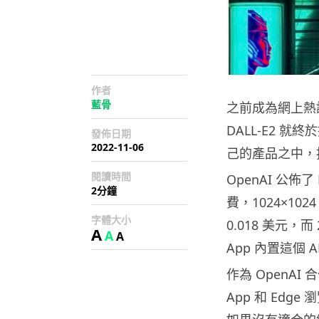
作者
藍骨
之前成為網上熱話
DALL-E2 就
發佈日期
2022-11-06
己的產品之中，
閱讀時間
OpenAI 公佈
2分鐘
費，1024×102
字體大小
0.018 美元，而
A
A
A
App 內置這個
作為 OpenAI 
App 和 Edg