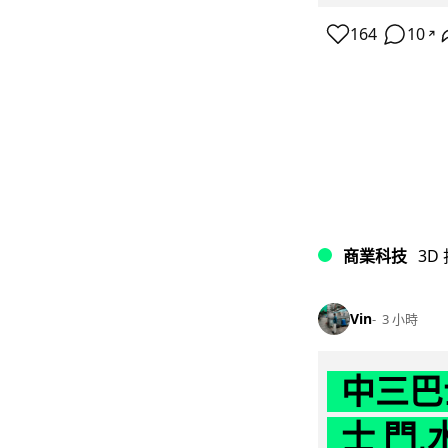
164
10
↗
商業科技
3D
Vin
3 小時
中三巴
士 門,