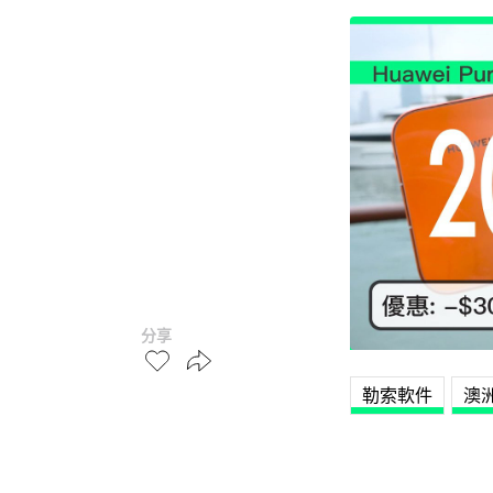
分享
勒索軟件
澳