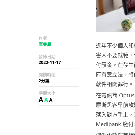
作者
唐美鳳
近年不少個人和
害人不要就範，
發佈日期
2022-11-17
付贖金。在發生
府有意立法，將
閱讀時間
2分鐘
軟件相關罪行。
字體大小
在電訊商 Opt
A
A
A
羅斯黑客早前攻擊
落入對方手上，
Medibank