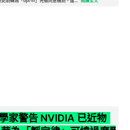
接登記制轉為「opt-in」先徵同意機制。違...
閱讀全文
家警告 NVIDIA 已近物