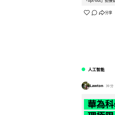
「opt-out」拒
分享
人工智能
Lawton
39 分
華為科學