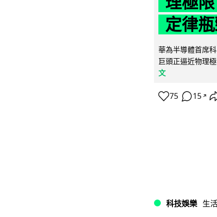
理極限
定律瓶
華為半導體首席科學
巨頭正逼近物理極
文
75
15
↗
科技娛樂
生