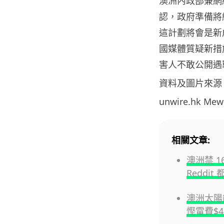
澳洲內政部兼網絡安
認，政府準備將
這計劃將會是新
國媒體質疑新措
害人不敢公開遇
資料及圖片來源
unwire.hk M
相關文章:
澳洲禁 16
Reddi
澳洲太陽
慳電費$4