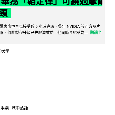
 華為「韜定律」可繞過摩爾
頸
家廖恒罕見接受近 5 小時專訪，警告 NVIDIA 等西方晶片
限，傳統製程升級已失經濟效益。他同時介紹華為...
閱讀全
分享
活娛樂
城中熱話