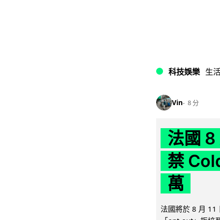
科技娛樂
生
Vin
8 分
法國 8
禁 Co
萬
法國將於 8 月 