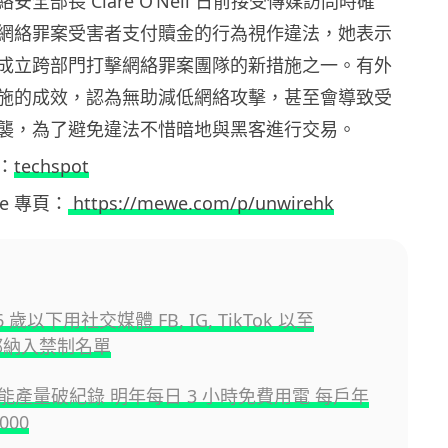
全部長 Clare O’Neil 日前接受傳媒訪問時確
網絡罪案受害者支付贖金的行為視作違法，她表示
成立跨部門打擊網絡罪案團隊的新措施之一。有外
施的成效，認為無助減低網絡攻擊，甚至會導致受
襲，為了避免違法不惜暗地與黑客進行交易。
：
techspot
ewe 專頁：
https://mewe.com/p/unwirehk
 歲以下用社交媒體 FB, IG, TikTok 以至
t 都納入禁制名單
能產量破紀錄 明年每日 3 小時免費用電 每戶年
000