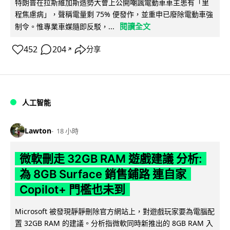
特朗普在拉斯維加斯造勢大會上公開嘲諷電動車車主患有「里
程焦慮病」，聲稱電量剩 75% 便發作，並重申已廢除電動車強
閱讀全文
制令。惟專業車媒隨即反駁，...
452
204
分享
↗
人工智能
Lawton
18 小時
微軟刪走 32GB RAM 遊戲建議 分析:
為 8GB Surface 銷售鋪路 連自家
Copilot+ 門檻也未到
Microsoft 被發現靜靜刪除官方網站上，對遊戲玩家要為電腦配
置 32GB RAM 的建議。分析指微軟同時新推出的 8GB RAM 入