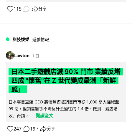
115
分享
科技娛樂
遊戲情報
Lawton
1 日
日本二手遊戲店減 90% 門市 業績反增
四成 "懷舊"在 Z 世代變成最潮「新鮮
感」
日本零售巨頭 GEO 將懷舊遊戲銷售門市從 1,000 間大幅減至
99 間，但銷售額卻不降反升至過往的 1.4 倍。做到「減店增
閱讀全文
收」奇蹟，...
247
19
分享
↗