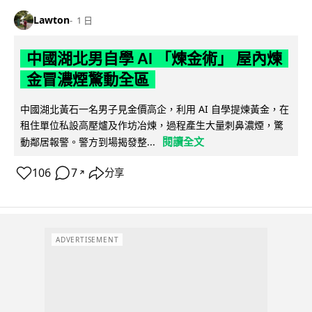
Lawton
1 日
中國湖北男自學 AI 「煉金術」 屋內煉
金冒濃煙驚動全區
中國湖北黃石一名男子見金價高企，利用 AI 自學提煉黃金，在
租住單位私設高壓爐及作坊冶煉，過程產生大量刺鼻濃煙，驚
閱讀全文
動鄰居報警。警方到場揭發整...
106
7
分享
↗
ADVERTISEMENT