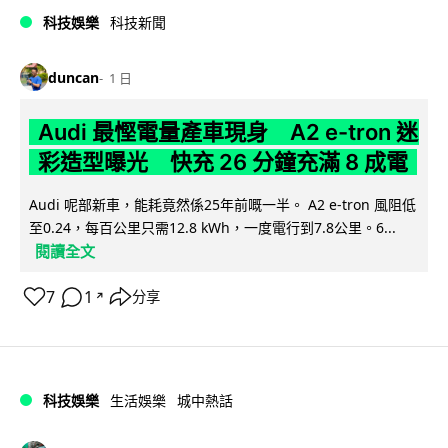
科技娛樂
科技新聞
duncan
1 日
Audi 最慳電量產車現身 A2 e-tron 迷
彩造型曝光 快充 26 分鐘充滿 8 成電
Audi 呢部新車，能耗竟然係25年前嘅一半。 A2 e-tron 風阻低
至0.24，每百公里只需12.8 kWh，一度電行到7.8公里。6...
閱讀全文
7
1
分享
↗
科技娛樂
生活娛樂
城中熱話