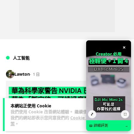
×
人工智能
Lawton
1 日
華為科學家警告 NVIDIA 已近物理極限
華為「韜定律」可繞過摩爾定律瓶頸
本網站正使用 Cookie
我們使用 Cookie 改善網站體驗。 繼續使用
華為半導體首席科學家廖恒罕見接受近 5 小時專訪，警告
🎵
⛶
我們的網站即表示您同意我們的
Cookie 政
NVIDIA 等西方晶片巨頭正逼近物理極限，傳統製程升級已失經
策
。
閱讀全文
濟效益。他同時介紹華為...
📖 詳細評測
→