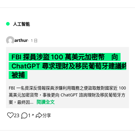
人工智能
arthur
1 日
FBI 探員涉盜 100 萬美元加密幣 向
ChatGPT 尋求理財及移民葡萄牙建議終
被捕
FBI 一名資深反情報探員涉嫌利用職務之便盜取敵對國家近 100
萬美元加密貨幣，事後更向 ChatGPT 諮詢理財及移民葡萄牙方
閱讀全文
案，最終因...
23
1
分享
↗