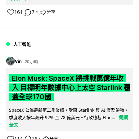
161
7
分享
↗
人工智能
Vin
20 小時
Elon Musk: SpaceX 將挑戰萬億年收
入 目標明年數據中心上太空 Starlink 覆
蓋全球170國
SpaceX 公佈最新第二季業績，受惠 Starlink 與 AI 業務帶動，
閱讀
季度收入按年飆升 92% 至 78 億美元。行政總裁 Elon...
全文
114
16
分享
↗