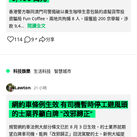
香港警方聯同澳門司警搗破以養生咖啡生意包裝的虛擬貨幣投
資騙局 Fun Coffee，兩地共拘捕 8 人，接獲逾 200 宗舉報，涉
閱讀全文
款 9,4...
114
9
分享
↗
科技娛樂
生活科技
智慧城市
Lawton
21 小時
網約車條例生效 有司機暫時停工避風頭
的士業界籲白牌 "改邪歸正"
規管網約車法例大部分條文已於 8 月 3 日生效，的士業界就期
望白牌車司機，能夠「改邪歸正」回流駕駛的士。新例大幅提