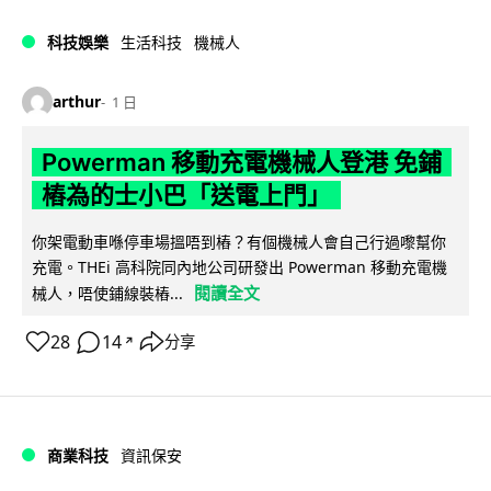
科技娛樂
生活科技
機械人
arthur
1 日
Powerman 移動充電機械人登港 免鋪
樁為的士小巴「送電上門」
你架電動車喺停車場搵唔到樁？有個機械人會自己行過嚟幫你
充電。THEi 高科院同內地公司研發出 Powerman 移動充電機
閱讀全文
械人，唔使鋪線裝樁...
28
14
分享
↗
商業科技
資訊保安