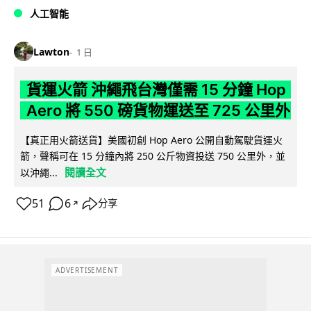
人工智能
Lawton
1 日
貨運火箭 沖繩飛台灣僅需 15 分鐘 Hop
Aero 將 550 磅貨物運送至 725 公里外
【真正用火箭送貨】美國初創 Hop Aero 公開自動駕駛貨運火
箭，聲稱可在 15 分鐘內將 250 公斤物資投送 750 公里外，並
閱讀全文
以沖繩...
51
6
分享
↗
ADVERTISEMENT