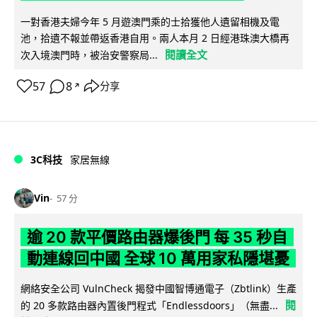
一對香港夫婦今年 5 月遊澳門乘的士拾獲他人遺留相機及電
池，拾遺不報並帶返香港自用。兩人本月 2 日經港珠澳大橋再
閱讀全文
次入境澳門時，被治安警察局...
57
8
分享
↗
3C科技
家居無線
Vin
57 分
逾 20 款平價路由器爆後門 每 35 秒自
動連線回中國 全球 10 萬用家私隱堪憂
網絡安全公司 VulnCheck 揭發中國智博通電子（Zbtlink）生產
閱
的 20 多款路由器內置後門程式「Endlessdoors」（無盡...