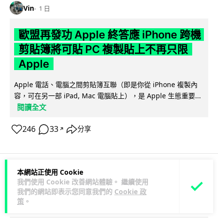
Vin
1 日
歐盟再發功 Apple 終答應 iPhone 跨機
剪貼簿將可貼 PC 複製貼上不再只限
Apple
Apple 電話、電腦之間剪貼簿互聯（即是你從 iPhone 複製內
容，可在另一部 iPad, Mac 電腦貼上），是 Apple 生態重要...
閱讀全文
246
33
分享
↗
本網站正使用 Cookie
3C科技
數碼相機
攝影文化
我們使用 Cookie 改善網站體驗。 繼續使用
我們的網站即表示您同意我們的
Cookie 政
策
。
Vin
1 日