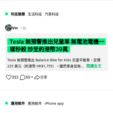
科技娛樂
生活科技
汽車科技
Vin
1 日
Tesla 無預警推出兒童車 無電池電機一
樣秒殺 炒至約港幣39萬
Tesla 無預警推出 Balance Bike for Kids 兒童平衡車，定價
閱讀全文
225 美元（約港幣 HK$1,755）。雖然車身並無...
393
69
分享
↗
iPhone app
應用軟件
應用軟件