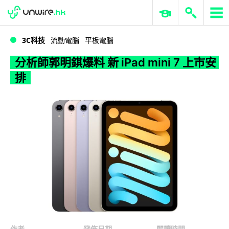
WWDC 2026
GenAI 與雲端科技專區
ERP 與商業 AI
分析師郭明錤爆料 新 iPad mini 7 上市安排
3C科技
流動電腦
平板電腦
分析師郭明錤爆料 新 iPad mini 7 上市安
排
作者
發佈日期
閱讀時間