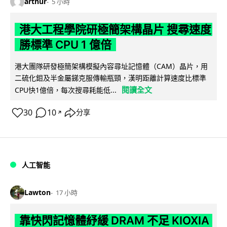
arthur
5 小時
港大工程學院研極簡架構晶片 搜尋速度
勝標準 CPU 1 億倍
港大團隊研發極簡架構模擬內容尋址記憶體（CAM）晶片，用
二硫化鉬及半金屬銻克服傳輸瓶頸，漢明距離計算速度比標準
閱讀全文
CPU快1億倍，每次搜尋耗能低...
30
10
分享
↗
人工智能
Lawton
17 小時
靠快閃記憶體紓緩 DRAM 不足 KIOXIA