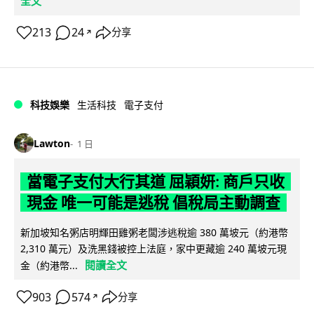
全文
213
24
分享
↗
科技娛樂
生活科技
電子支付
Lawton
1 日
當電子支付大行其道 屈穎妍: 商戶只收
現金 唯一可能是逃稅 倡稅局主動調查
新加坡知名粥店明輝田雞粥老闆涉逃稅逾 380 萬坡元（約港幣
2,310 萬元）及洗黑錢被控上法庭，家中更藏逾 240 萬坡元現
閱讀全文
金（約港幣...
903
574
分享
↗