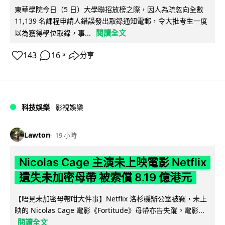
東華學院今日（5 日）大學聯招放榜之際，因人為疏忽向全數
11,139 名課程申請人錯誤發出取錄通知電郵，令大批考生一度
閱讀全文
以為獲得學位取錄，事...
143
16
分享
↗
科技娛樂
影視娛樂
Lawton
19 小時
Nicolas Cage 主演未上映電影 Netflix
遺失未加密母帶 被索償 8.19 億港元
【唔見未加密母帶咁大件事】Netflix 洛杉磯辦公室被竊，未上
映的 Nicolas Cage 電影《Fortitude》母帶亦告失蹤。電影...
閱讀全文