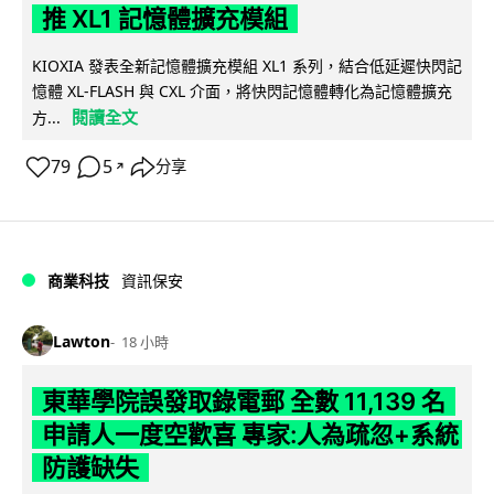
推 XL1 記憶體擴充模組
KIOXIA 發表全新記憶體擴充模組 XL1 系列，結合低延遲快閃記
憶體 XL-FLASH 與 CXL 介面，將快閃記憶體轉化為記憶體擴充
閱讀全文
方...
79
5
分享
↗
商業科技
資訊保安
Lawton
18 小時
東華學院誤發取錄電郵 全數 11,139 名
申請人一度空歡喜 專家:人為疏忽+系統
防護缺失