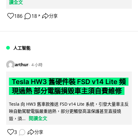
讀全文
186
18
分享
↗
人工智能
arthur
4 小時
Tesla HW3 舊硬件裝 FSD v14 Lite 頻
現過熱 部分電腦損毀車主須自費維修
Tesla 向 HW3 舊車款推送 FSD v14 Lite 系統，引發大量車主反
映自動駕駛電腦嚴重過熱，部分更觸發高溫保護甚至直接燒
閱讀全文
毀，須...
3
分享