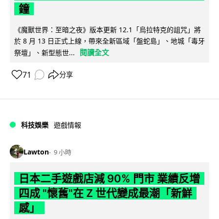
鐘
《魔獸世界：至暗之夜》版本更新 12.1「烏拉特克的詛咒」將
於 8 月 13 日正式上線，帶來全新區域「盤蛇島」、地城「毒牙
閱讀全文
祭壇」、新型態世...
71
分享
科技娛樂
遊戲情報
Lawton
9 小時
日本二手遊戲店減 90% 門市 業績反增
四成 "懷舊"在 Z 世代變成最潮「新鮮
感」