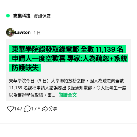
商業科技
資訊保安
Lawton
1 日
東華學院誤發取錄電郵 全數 11,139 名
申請人一度空歡喜 專家:人為疏忽+系統
防護缺失
東華學院今日（5 日）大學聯招放榜之際，因人為疏忽向全數
11,139 名課程申請人錯誤發出取錄通知電郵，令大批考生一度
閱讀全文
以為獲得學位取錄，事...
147
17
分享
↗