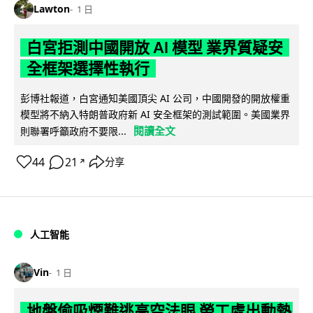
Lawton
1 日
白宮拒測中國開放 AI 模型 業界質疑安
全框架選擇性執行
彭博社報道，白宮通知美國頂尖 AI 公司，中國開發的開放權重
模型將不納入特朗普政府新 AI 安全框架的測試範圍。美國業界
閱讀全文
則聯署呼籲政府不要限...
44
21
分享
↗
人工智能
Vin
1 日
地盤偷吸煙難逃高空法眼 勞工處出動熱