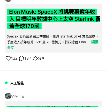
Elon Musk: SpaceX 將挑戰萬億年收
入 目標明年數據中心上太空 Starlink 覆
蓋全球170國
SpaceX 公佈最新第二季業績，受惠 Starlink 與 AI 業務帶動，
閱讀
季度收入按年飆升 92% 至 78 億美元。行政總裁 Elon...
全文
132
18
分享
↗
人工智能
Vin
1 日