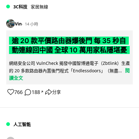
3C科技
家居無線
Vin
14 小時
逾 20 款平價路由器爆後門 每 35 秒自
動連線回中國 全球 10 萬用家私隱堪憂
網絡安全公司 VulnCheck 揭發中國智博通電子（Zbtlink）生產
閱
的 20 多款路由器內置後門程式「Endlessdoors」（無盡...
讀全文
766
188
分享
↗
人工智能