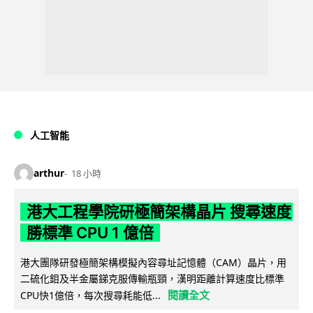
人工智能
arthur
18 小時
港大工程學院研極簡架構晶片 搜尋速度
勝標準 CPU 1 億倍
港大團隊研發極簡架構模擬內容尋址記憶體（CAM）晶片，用
二硫化鉬及半金屬銻克服傳輸瓶頸，漢明距離計算速度比標準
閱讀全文
CPU快1億倍，每次搜尋耗能低...