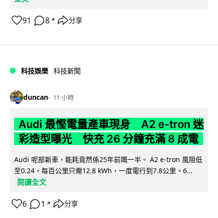
91
8
分享
↗
科技娛樂
科技新聞
duncan
11 小時
Audi 最慳電量產車現身 A2 e-tron 迷
彩造型曝光 快充 26 分鐘充滿 8 成電
Audi 呢部新車，能耗竟然係25年前嘅一半。 A2 e-tron 風阻低
至0.24，每百公里只需12.8 kWh，一度電行到7.8公里。6...
閱讀全文
6
1
分享
↗