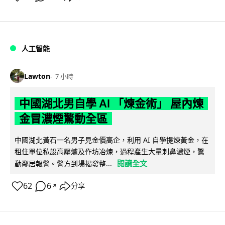
人工智能
Lawton
7 小時
中國湖北男自學 AI 「煉金術」 屋內煉
金冒濃煙驚動全區
中國湖北黃石一名男子見金價高企，利用 AI 自學提煉黃金，在
租住單位私設高壓爐及作坊冶煉，過程產生大量刺鼻濃煙，驚
閱讀全文
動鄰居報警。警方到場揭發整...
62
6
分享
↗