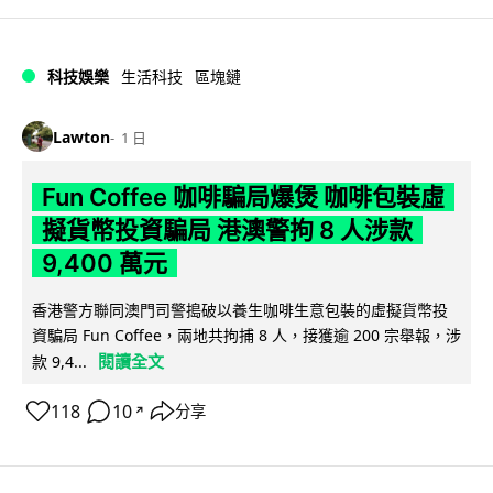
科技娛樂
生活科技
區塊鏈
Lawton
1 日
Fun Coffee 咖啡騙局爆煲 咖啡包裝虛
擬貨幣投資騙局 港澳警拘 8 人涉款
9,400 萬元
香港警方聯同澳門司警搗破以養生咖啡生意包裝的虛擬貨幣投
資騙局 Fun Coffee，兩地共拘捕 8 人，接獲逾 200 宗舉報，涉
閱讀全文
款 9,4...
118
10
分享
↗