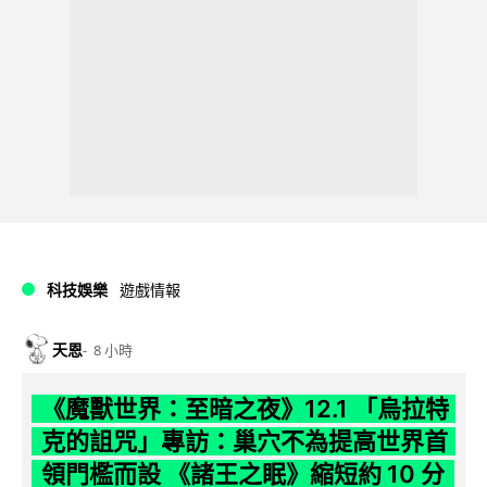
科技娛樂
遊戲情報
天恩
8 小時
《魔獸世界：至暗之夜》12.1 「烏拉特
克的詛咒」專訪：巢穴不為提高世界首
領門檻而設 《諸王之眠》縮短約 10 分