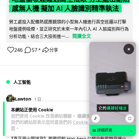
感無人機 擬加 AI 人臉識別精準執法
勞工處投入配備熱感應鏡頭的小型無人機進行高空巡邏以打擊
地盤違例吸煙，並正研究於未來一年內引入 AI 人臉識別與行為
閱讀全文
分析功能，結合三大技術進一...
×
246
57
分享
↗
人工智能
Lawton
1 日
本網站正使用 Cookie
貨運火箭 沖繩飛台灣僅需 15 分鐘 Hop
我們使用 Cookie 改善網站體驗。 繼續使用
🎵
⛶
我們的網站即表示您同意我們的
Cookie 政
Aero 將 550 磅貨物運送至 725 公里外
策
。
📖 詳細評測
→
【真正用火箭送貨】美國初創 Hop Aero 公開自動駕駛貨運火