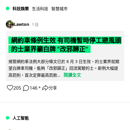
科技娛樂
生活科技
智慧城市
Lawton
1 日
網約車條例生效 有司機暫時停工避風頭
的士業界籲白牌 "改邪歸正"
規管網約車法例大部分條文已於 8 月 3 日生效，的士業界就期
望白牌車司機，能夠「改邪歸正」回流駕駛的士。新例大幅提
閱讀全文
高罰則，首次定罪最高罰款...
205
146
分享
↗
人工智能