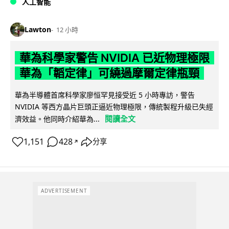
人工智能
Lawton
12 小時
華為科學家警告 NVIDIA 已近物理極限
華為「韜定律」可繞過摩爾定律瓶頸
華為半導體首席科學家廖恒罕見接受近 5 小時專訪，警告
NVIDIA 等西方晶片巨頭正逼近物理極限，傳統製程升級已失經
閱讀全文
濟效益。他同時介紹華為...
1,151
428
分享
↗
ADVERTISEMENT