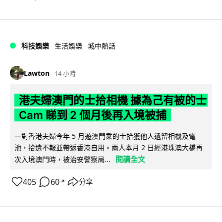
科技娛樂
生活娛樂
城中熱話
Lawton
14 小時
港夫婦澳門的士拾相機 據為己有被的士
Cam 睇到 2 個月後再入境被捕
一對香港夫婦今年 5 月遊澳門乘的士拾獲他人遺留相機及電
池，拾遺不報並帶返香港自用。兩人本月 2 日經港珠澳大橋再
閱讀全文
次入境澳門時，被治安警察局...
405
60
分享
↗