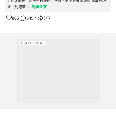
2,310 萬元）及洗黑錢被控上法庭，家中更藏逾 240 萬坡元現
閱讀全文
金（約港幣...
865
549
分享
↗
ADVERTISEMENT