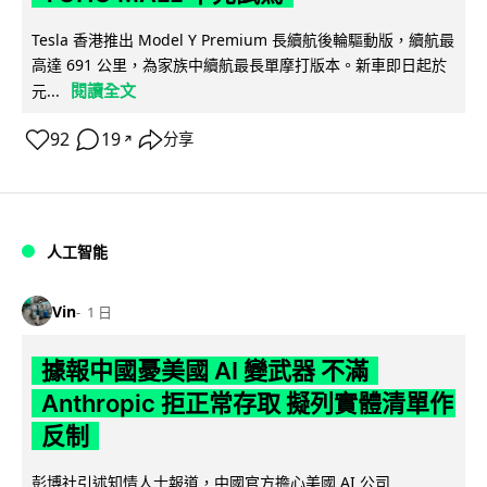
Tesla 香港推出 Model Y Premium 長續航後輪驅動版，續航最
高達 691 公里，為家族中續航最長單摩打版本。新車即日起於
閱讀全文
元...
92
19
分享
↗
人工智能
Vin
1 日
據報中國憂美國 AI 變武器 不滿
Anthropic 拒正常存取 擬列實體清單作
反制
彭博社引述知情人士報道，中國官方擔心美國 AI 公司