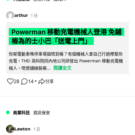
arthur
1 日
Powerman 移動充電機械人登港 免鋪
樁為的士小巴「送電上門」
你架電動車喺停車場搵唔到樁？有個機械人會自己行過嚟幫你
充電。THEi 高科院同內地公司研發出 Powerman 移動充電機
閱讀全文
械人，唔使鋪線裝樁...
28
14
分享
↗
商業科技
資訊保安
Lawton
1 日