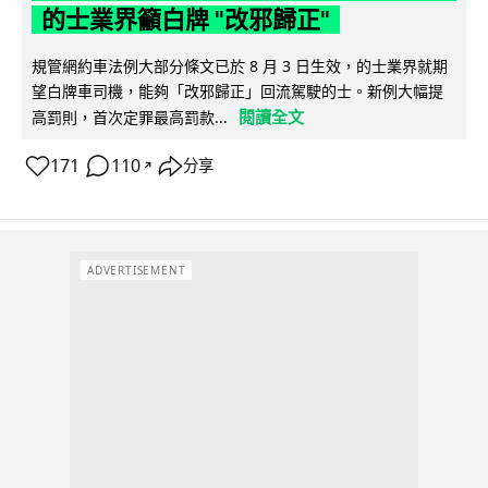
的士業界籲白牌 "改邪歸正"
規管網約車法例大部分條文已於 8 月 3 日生效，的士業界就期
望白牌車司機，能夠「改邪歸正」回流駕駛的士。新例大幅提
閱讀全文
高罰則，首次定罪最高罰款...
171
110
分享
↗
ADVERTISEMENT