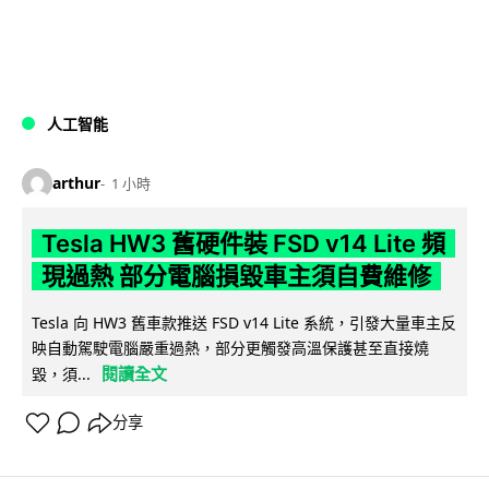
人工智能
arthur
1 小時
Tesla HW3 舊硬件裝 FSD v14 Lite 頻
現過熱 部分電腦損毀車主須自費維修
Tesla 向 HW3 舊車款推送 FSD v14 Lite 系統，引發大量車主反
映自動駕駛電腦嚴重過熱，部分更觸發高溫保護甚至直接燒
閱讀全文
毀，須...
分享