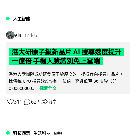
人工智能
Vin
17 小時
港大研原子級新晶片 AI 搜尋速度提升
一億倍 手機人臉識別免上雲端
香港大學團隊成功研發原子級厚度的「模擬存內搜尋」晶片，
比傳統 CPU 搜尋速度快約 1 億倍，延遲低至 36 皮秒（即
閱讀全文
0.00000000...
311
62
分享
↗
科技娛樂
生活科技
旅遊