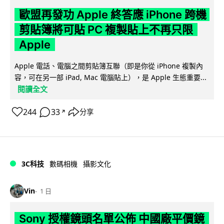
歐盟再發功 Apple 終答應 iPhone 跨機
剪貼簿將可貼 PC 複製貼上不再只限
Apple
Apple 電話、電腦之間剪貼簿互聯（即是你從 iPhone 複製內
容，可在另一部 iPad, Mac 電腦貼上），是 Apple 生態重要...
閱讀全文
244
33
分享
↗
3C科技
數碼相機
攝影文化
Vin
1 日
Sony 授權鏡頭名單公佈 中國廠平價鏡