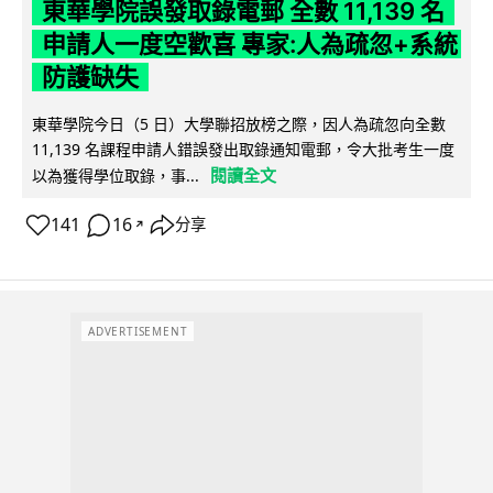
東華學院誤發取錄電郵 全數 11,139 名
申請人一度空歡喜 專家:人為疏忽+系統
防護缺失
東華學院今日（5 日）大學聯招放榜之際，因人為疏忽向全數
11,139 名課程申請人錯誤發出取錄通知電郵，令大批考生一度
閱讀全文
以為獲得學位取錄，事...
141
16
分享
↗
ADVERTISEMENT