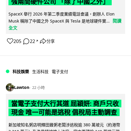
強兩間硬件公司 「除了中國之外」
SpaceX 舉行 2026 年第二季度業績電話會議，創辦人 Elon
閱讀
Musk 稱除了中國之外 SpaceX 與 Tesla 是地球硬件實...
全文
205
22
分享
↗
科技娛樂
生活科技
電子支付
Lawton
22 小時
當電子支付大行其道 屈穎妍: 商戶只收
現金 唯一可能是逃稅 倡稅局主動調查
新加坡知名粥店明輝田雞粥老闆涉逃稅逾 380 萬坡元（約港幣