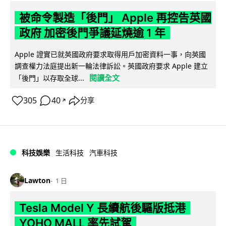
被命令製造「後門」 Apple 再控告英國
政府 加密後門爭議延燒逾 1 年
Apple 證實已就英國政府要求取得用戶加密資料一事，向英國
調查權力法庭提出新一輪法律訴訟。英國政府要求 Apple 建立
閱讀全文
「後門」以存取全球...
305
40
分享
↗
科技娛樂
生活科技
汽車科技
Lawton
1 日
Tesla Model Y 長續航後驅版抵港
YOHO MALL 率先試駕