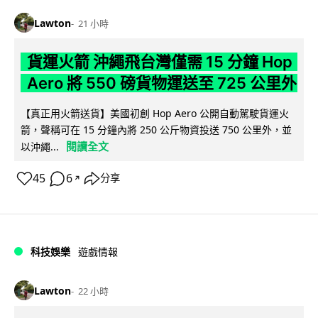
Lawton
21 小時
貨運火箭 沖繩飛台灣僅需 15 分鐘 Hop
Aero 將 550 磅貨物運送至 725 公里外
【真正用火箭送貨】美國初創 Hop Aero 公開自動駕駛貨運火
箭，聲稱可在 15 分鐘內將 250 公斤物資投送 750 公里外，並
閱讀全文
以沖繩...
45
6
分享
↗
科技娛樂
遊戲情報
Lawton
22 小時