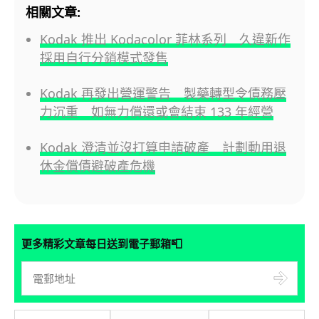
相關文章:
Kodak 推出 Kodacolor 菲林系列 久違新作
採用自行分銷模式發售
Kodak 再發出營運警告 製藥轉型令債務壓
力沉重 如無力償還或會結束 133 年經營
Kodak 澄清並沒打算申請破產 計劃動用退
休金償債避破產危機
📮
更多精彩文章每日送到電子郵箱