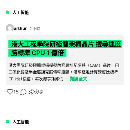
人工智能
arthur
2 小時
港大工程學院研極簡架構晶片 搜尋速度
勝標準 CPU 1 億倍
港大團隊研發極簡架構模擬內容尋址記憶體（CAM）晶片，用
二硫化鉬及半金屬銻克服傳輸瓶頸，漢明距離計算速度比標準
閱讀全文
CPU快1億倍，每次搜尋耗能低...
15
分享
人工智能