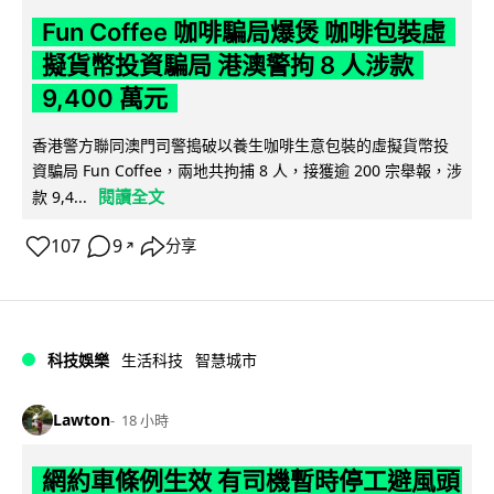
Fun Coffee 咖啡騙局爆煲 咖啡包裝虛
擬貨幣投資騙局 港澳警拘 8 人涉款
9,400 萬元
香港警方聯同澳門司警搗破以養生咖啡生意包裝的虛擬貨幣投
資騙局 Fun Coffee，兩地共拘捕 8 人，接獲逾 200 宗舉報，涉
閱讀全文
款 9,4...
107
9
分享
↗
科技娛樂
生活科技
智慧城市
Lawton
18 小時
網約車條例生效 有司機暫時停工避風頭