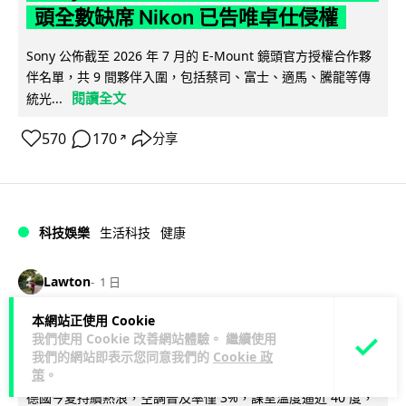
頭全數缺席 Nikon 已告唯卓仕侵權
Sony 公佈截至 2026 年 7 月的 E-Mount 鏡頭官方授權合作夥
伴名單，共 9 間夥伴入圍，包括蔡司、富士、適馬、騰龍等傳
閱讀全文
統光...
570
170
分享
↗
科技娛樂
生活科技
健康
Lawton
1 日
本網站正使用 Cookie
室內空氣 40 度暑熱難耐 德國空調普及
我們使用 Cookie 改善網站體驗。 繼續使用
率僅 3% 大眾繼續忍的最大原因
我們的網站即表示您同意我們的
Cookie 政
策
。
德國今夏持續熱浪，空調普及率僅 3%，課室溫度逼近 40 度，