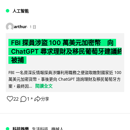
人工智能
arthur
1 日
FBI 探員涉盜 100 萬美元加密幣 向
ChatGPT 尋求理財及移民葡萄牙建議終
被捕
FBI 一名資深反情報探員涉嫌利用職務之便盜取敵對國家近 100
萬美元加密貨幣，事後更向 ChatGPT 諮詢理財及移民葡萄牙方
閱讀全文
案，最終因...
22
1
分享
↗
科技娛樂
生活科技
機械人