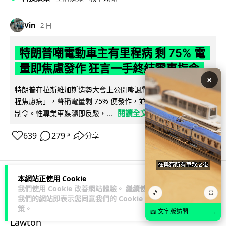
Vin
2 日
特朗普嘲電動車主有里程病 剩 75% 電
量即焦慮發作 狂言一手終結電車指令
×
特朗普在拉斯維加斯造勢大會上公開嘲諷電動車車主患有「里
程焦慮病」，聲稱電量剩 75% 便發作，並重申已廢除電動車強
閱讀全文
制令。惟專業車媒隨即反駁，...
639
279
分享
↗
本網站正使用 Cookie
人工智能
我們使用 Cookie 改善網站體驗。 繼續使用
🎵
⛶
我們的網站即表示您同意我們的
Cookie 政
策
。
📖 文字版訪問
→
Lawton
2 日