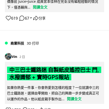
偶像前 Juice=Juice 成員宮本佳林在完全沒有編程經驗的情況
閱讀全文
下，僅憑藉與...
619
67
分享
↗
商業科技
3D 打印
Vin
2 日
中三巴士鐵路迷 自製紙皮遙控巴士 門,
水撥識郁 + 實時GPS報站
如果你熱愛一件事，你會熱愛到怎樣的程度？一位就讀中三的
巴士鐵路迷，選擇由零開始，把自己的興趣一步步變成真正可
閱讀全文
以運作的作品。他以紙皮親手製作出...