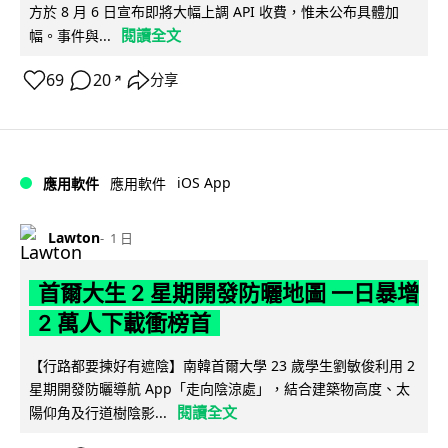
方於 8 月 6 日宣布即將大幅上調 API 收費，惟未公布具體加
閱讀全文
幅。事件與...
69
20
分享
↗
iOS App
應用軟件
應用軟件
Lawton
1 日
首爾大生 2 星期開發防曬地圖 一日暴增
2 萬人下載衝榜首
【行路都要揀好有遮陰】南韓首爾大學 23 歲學生劉敏俊利用 2
星期開發防曬導航 App「走向陰涼處」，結合建築物高度、太
閱讀全文
陽仰角及行道樹陰影...