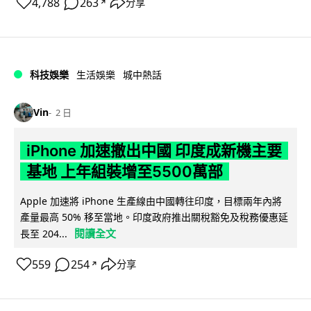
4,788
263
分享
↗
科技娛樂
生活娛樂
城中熱話
Vin
2 日
iPhone 加速撤出中國 印度成新機主要
基地 上年組裝增至5500萬部
Apple 加速將 iPhone 生產線由中國轉往印度，目標兩年內將
產量最高 50% 移至當地。印度政府推出關稅豁免及稅務優惠延
閱讀全文
長至 204...
559
254
分享
↗