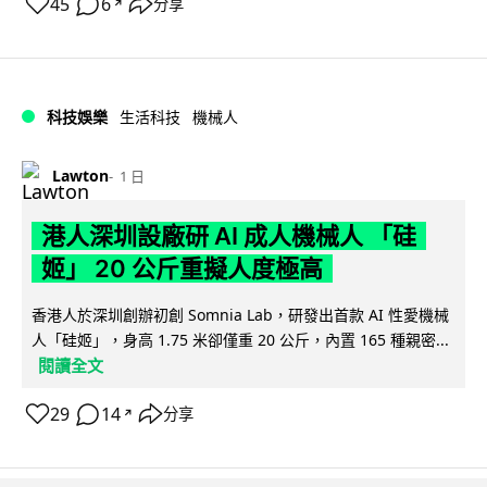
45
6
分享
↗
科技娛樂
生活科技
機械人
Lawton
1 日
港人深圳設廠研 AI 成人機械人 「硅
姬」 20 公斤重擬人度極高
香港人於深圳創辦初創 Somnia Lab，研發出首款 AI 性愛機械
人「硅姬」，身高 1.75 米卻僅重 20 公斤，內置 165 種親密...
閱讀全文
29
14
分享
↗