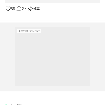
38
2
分享
↗
ADVERTISEMENT