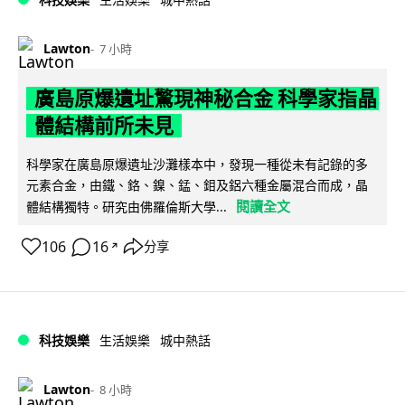
Lawton
7 小時
廣島原爆遺址驚現神秘合金 科學家指晶
體結構前所未見
科學家在廣島原爆遺址沙灘樣本中，發現一種從未有記錄的多
元素合金，由鐵、鉻、鎳、錳、鉬及鋁六種金屬混合而成，晶
閱讀全文
體結構獨特。研究由佛羅倫斯大學...
106
16
分享
↗
科技娛樂
生活娛樂
城中熱話
Lawton
8 小時