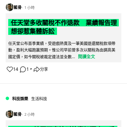
藍骨
1 小時
任天堂多收關稅不作退款 業績報告理
想卻惹集體訴訟
任天堂公布首季業績，受遊戲熱賣及一筆美國退還關稅款項帶
動，盈利大幅跑贏預期。惟公司早前曾多次以關稅為由調高美
閱讀全文
國定價，如今關稅被裁定違法並全數...
14
1
分享
↗
科技娛樂
生活科技
藍骨
2 小時