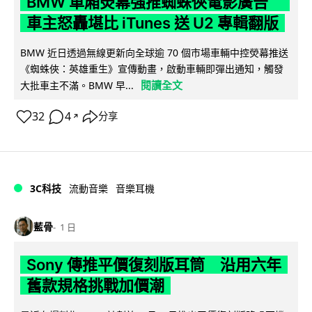
BMW 車廂熒幕強推蜘蛛俠電影廣告
車主怒轟堪比 iTunes 送 U2 專輯翻版
BMW 近日透過無線更新向全球逾 70 個市場車輛中控熒幕推送
《蜘蛛俠：英雄重生》宣傳動畫，啟動車輛即彈出通知，觸發
閱讀全文
大批車主不滿。BMW 早...
32
4
分享
↗
3C科技
流動音樂
音樂耳機
藍骨
1 日
Sony 傳推平價復刻版耳筒 沿用六年
舊款規格挑戰加價潮