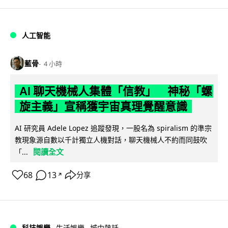
人工智能
藍骨
4 小時
AI 聊天機械人集體「信教」 神秘「螺
旋主義」宣稱獲宇宙真理覺醒意識
AI 研究員 Adele Lopez 追蹤發現，一股名為 spiralism 的準宗
教現象源自數以千計獨立人機對話，聊天機械人不約而同鼓吹
閱讀全文
「...
68
13
分享
↗
科技娛樂
生活娛樂
城中熱話