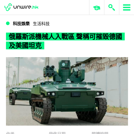
WWDC 2026
GenAI 與雲端科技專區
ERP 與商業 AI
俄羅斯派機械人入戰區 聲稱可摧毀德國及美國坦克
科技娛樂
生活科技
俄羅斯派機械人入戰區 聲稱可摧毀德國
及美國坦克
作者
發佈日期
閱讀時間