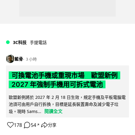
3C科技
手提電話
藍骨
3 小時
可換電池手機或重現市場 歐盟新例
2027 年強制手機用可拆式電池
歐盟新例將於 2027 年 2 月 18 日生效，規定手機及平板電腦電
池須可由用戶自行拆換，目標是延長裝置壽命及減少電子垃
閱讀全文
圾。現時 Sams...
178
54
分享
↗