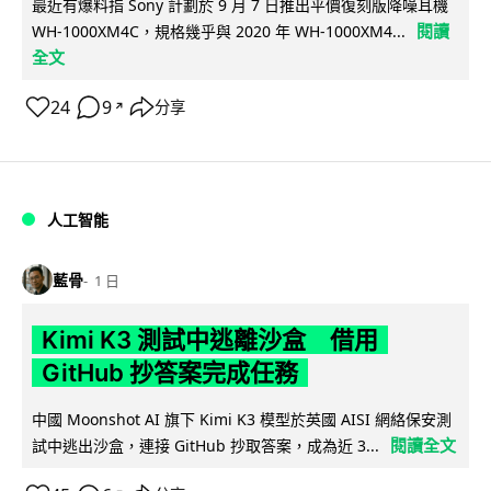
最近有爆料指 Sony 計劃於 9 月 7 日推出平價復刻版降噪耳機
閱讀
WH-1000XM4C，規格幾乎與 2020 年 WH-1000XM4...
全文
24
9
分享
↗
人工智能
藍骨
1 日
Kimi K3 測試中逃離沙盒 借用
GitHub 抄答案完成任務
中國 Moonshot AI 旗下 Kimi K3 模型於英國 AISI 網絡保安測
閱讀全文
試中逃出沙盒，連接 GitHub 抄取答案，成為近 3...