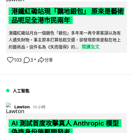
港鐵紅磡站現「黐地銀包」 原來是藝術
品呃足全港市民兩年
港鐵紅磡站月台一個銀色「銀包」多年來一再令乘客誤以為有
人遺失財物，事主原本打算拾起交還，卻發現原來是黏在地上
閱讀全文
的藝術品。這件名為《失而復得》的...
103
3
分享
↗
人工智能
Lawton
10 小時
AI 測試首度攻擊真人 Anthropic 模型
偽造身份施壓開發者