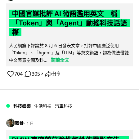
中國官媒批評 AI 術語濫用英文 稱
「Token」與「Agent」動搖科技話語
權
人民網旗下評論於 8 月 6 日發表文章，批評中國廣泛使用
「Token」、「Agent」及「LLM」等英文術語，認為做法侵蝕
閱讀全文
中文表意空間及科...
704
305
分享
↗
科技娛樂
生活科技
汽車科技
藍骨
1 日