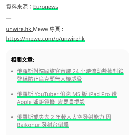
資料來源：
Euronews
—
unwire.hk
Mewe 專頁 :
https://mewe.com/p/unwirehk
相關文章:
俄羅斯對歸國旅客實施 24 小時流動數據封鎖
聲稱防止烏克蘭無人機威脅
俄羅斯 YouTuber 偷跑 M5 版 iPad Pro 遭
Apple 遙距鎖機 變昂貴擺設
俄羅斯或失去 2 年載人太空發射能力 因
Baikonur 發射台倒塌