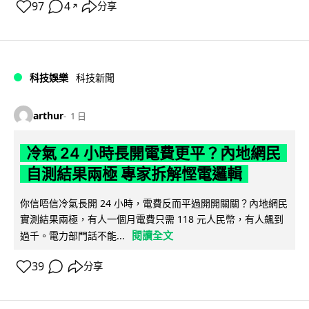
97
4
分享
↗
科技娛樂
科技新聞
arthur
1 日
冷氣 24 小時長開電費更平？內地網民
自測結果兩極 專家拆解慳電邏輯
你信唔信冷氣長開 24 小時，電費反而平過開開關關？內地網民
實測結果兩極，有人一個月電費只需 118 元人民幣，有人飆到
閱讀全文
過千。電力部門話不能...
39
分享