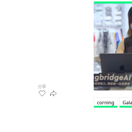
分享
corning
Gal