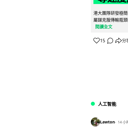
港大團隊研發極簡
屬銻克服傳輸瓶頸
閱讀全文
15
分
人工智能
Lawton
14 小