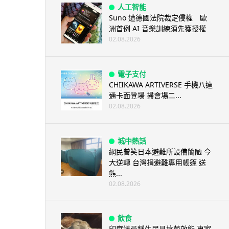
人工智能
Suno 遭德國法院裁定侵權 歐
洲首例 AI 音樂訓練須先獲授權
02.08.2026
電子支付
CHIIKAWA ARTIVERSE 手機八達
通卡面登場 掃會場二...
02.08.2026
城中熱話
網民曾笑日本避難所設備簡陋 今
大逆轉 台灣捐避難專用帳篷 送
熊...
02.08.2026
飲食
印度議員稱牛尿具抗菌效能 專家