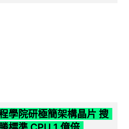
程學院研極簡架構晶片 搜
標準 CPU 1 億倍