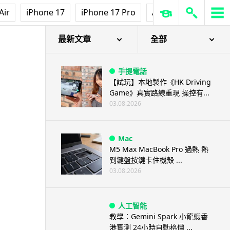
Air
iPhone 17
iPhone 17 Pro
AirPods Pro 3
Ap
最新文章
全部
手提電話
【試玩】本地製作《HK Driving
Game》真實路線重現 操控有...
03.08.2026
Mac
M5 Max MacBook Pro 過熱 熱
到鍵盤按鍵卡住機殼 ...
03.08.2026
人工智能
教學：Gemini Spark 小龍蝦香
港實測 24小時自動格價 ...