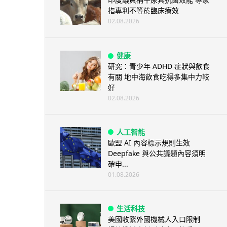
指專利不等於臨床療效
02.08.2026
健康
研究：青少年 ADHD 症狀與飲食
有關 地中海飲食吃得多集中力較
好
02.08.2026
人工智能
歐盟 AI 內容標示規則生效
Deepfake 與公共議題內容須明
確申...
01.08.2026
生活科技
美國收緊外國機械人入口限制