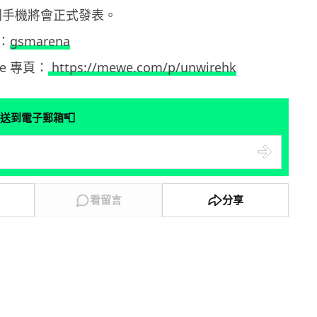
3 系列手機將會正式發表。
：
gsmarena
ewe 專頁：
https://mewe.com/p/unwirehk
📮
送到電子郵箱
看留言
分享