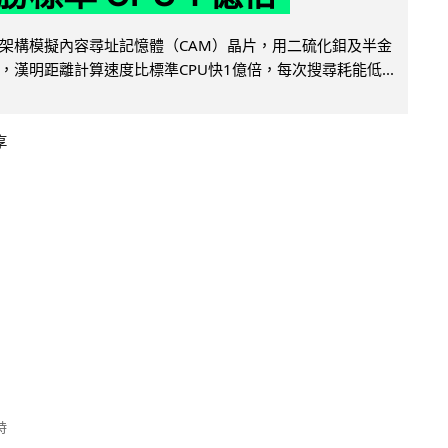
架構模擬內容尋址記憶體（CAM）晶片，用二硫化鉬及半金
，漢明距離計算速度比標準CPU快1億倍，每次搜尋耗能低...
享
時