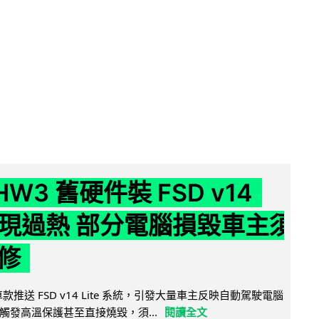
 HW3 舊硬件裝 FSD v14
e 頻現過熱 部分電腦損毀車主須
修
 舊車款推送 FSD v14 Lite 系統，引發大量車主反映自動駕駛電腦
觸發高溫保護甚至直接燒毀，須...
閱讀全文