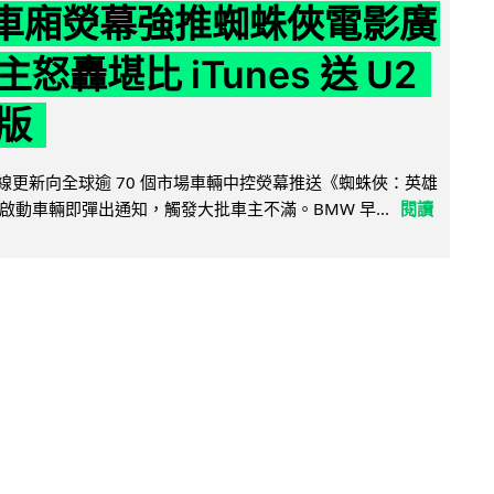
 車廂熒幕強推蜘蛛俠電影廣
怒轟堪比 iTunes 送 U2
版
無線更新向全球逾 70 個市場車輛中控熒幕推送《蜘蛛俠：英雄
啟動車輛即彈出通知，觸發大批車主不滿。BMW 早...
閱讀