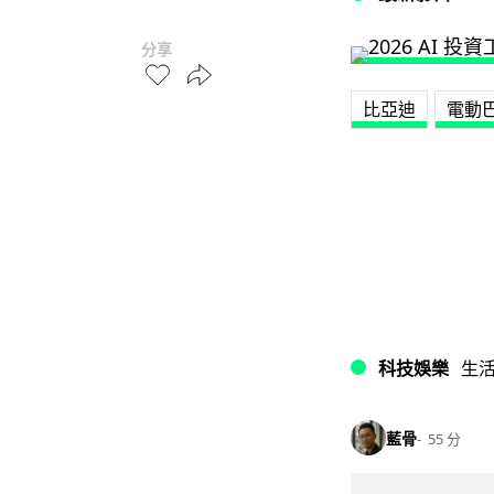
分享
比亞迪
電動
科技娛樂
生
藍骨
55 分