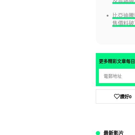
及雲端與
比亞迪騰
售價料破
更多精彩文章每日
讚好
0
最新影片