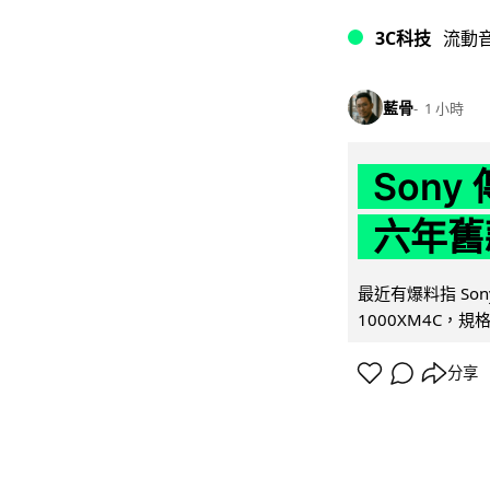
3C科技
流動
藍骨
1 小時
Son
六年舊
最近有爆料指 Son
1000XM4C，規格幾
分享