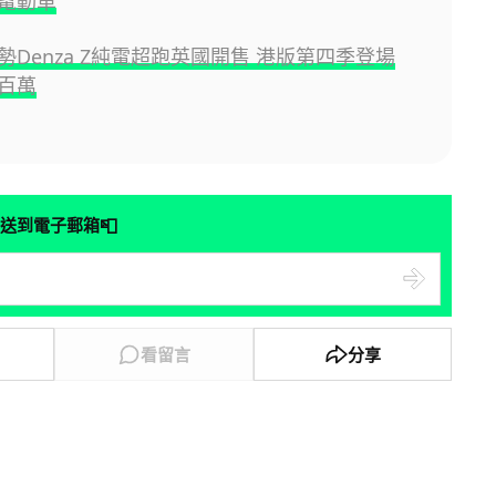
電動車
勢Denza Z純電超跑英國開售 港版第四季登場
百萬
📮
送到電子郵箱
看留言
分享