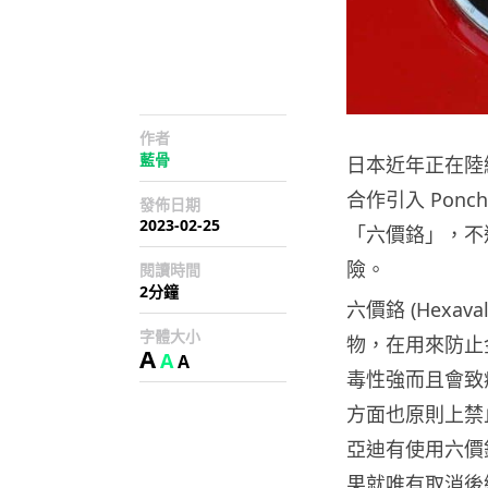
作者
藍骨
日本近年正在陸
合作引入 Pon
發佈日期
2023-02-25
「六價鉻」，不
險。
閱讀時間
2分鐘
六價鉻 (Hexav
字體大小
物，在用來防止
A
A
A
毒性強而且會致癌
方面也原則上禁
亞迪有使用六價
果就唯有取消後