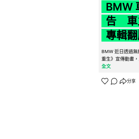
BMW
告 車主
專輯翻
BMW 近日透過
重生》宣傳動畫，
全文
分享