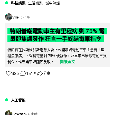
科技娛樂
生活娛樂
城中熱話
Vin
5 小時
特朗普嘲電動車主有里程病 剩 75% 電
量即焦慮發作 狂言一手終結電車指令
特朗普在拉斯維加斯造勢大會上公開嘲諷電動車車主患有「里
程焦慮病」，聲稱電量剩 75% 便發作，並重申已廢除電動車強
閱讀全文
制令。惟專業車媒隨即反駁，...
386
151
分享
↗
人工智能
Lawton
6 小時