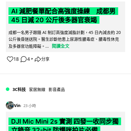
AI 減肥餐單配合高強度操練 成都男
45 日減 20 公斤後多器官衰竭
成都一名男子跟隨 AI 制訂高強度減脂計劃，45 日內減去約 20
公斤後昏迷送院。醫生診斷他患上尿源性膿毒症、膿毒性休克
閱讀全文
及多器官功能障礙。...
18
4
分享
↗
3C科技
家居無線
影音產品
Vin
23 小時
DJI Mic Mini 2s 實測 四發一收同步獨
立錄音 32-bit 防爆咪拍片必備