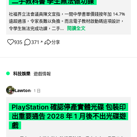
二手教科書 學生無法做功課
社福界立法會議員陳文宜指，一間中學書單價錢按年加 14.7%
遠超通漲，令家長難以負擔。而且電子教材啟動碼這項設計，
閱讀全文
令學生無法完成功課，二手...
935
371
分享
↗
科技娛樂
遊戲情報
Lawton
1 日
PlayStation 確認停產實體光碟 包裝印
出重要通告 2028 年 1 月後不出光碟遊
戲