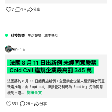
7
1
分享
↗
科技娛樂
生活娛樂
城中熱話
Vin
1 日
法國 8 月 11 日出新例 未經同意嚴禁
Cold Call 違規企業最高罰 345 萬
法國將於 8 月 11 日起實施新例，全面禁止企業未經消費者同意
致電推銷，由「opt-out」拒接登記制轉為「opt-in」先徵同意
閱讀全文
機制。違...
331
26
分享
↗