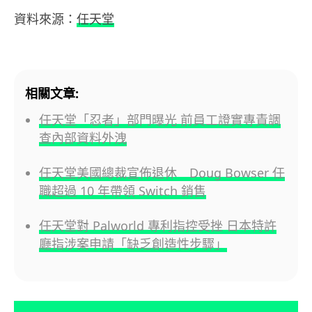
資料來源：
任天堂
相關文章:
任天堂「忍者」部門曝光 前員工證實專責調
查內部資料外洩
任天堂美國總裁宣佈退休 Doug Bowser 任
職超過 10 年帶領 Switch 銷售
任天堂對 Palworld 專利指控受挫 日本特許
廳指涉案申請「缺乏創造性步驟」