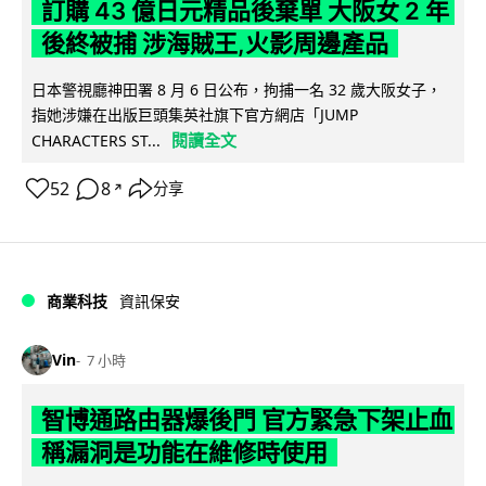
訂購 43 億日元精品後棄單 大阪女 2 年
後終被捕 涉海賊王,火影周邊產品
日本警視廳神田署 8 月 6 日公布，拘捕一名 32 歲大阪女子，
指她涉嫌在出版巨頭集英社旗下官方網店「JUMP
閱讀全文
CHARACTERS ST...
52
8
分享
↗
商業科技
資訊保安
Vin
7 小時
智博通路由器爆後門 官方緊急下架止血
稱漏洞是功能在維修時使用