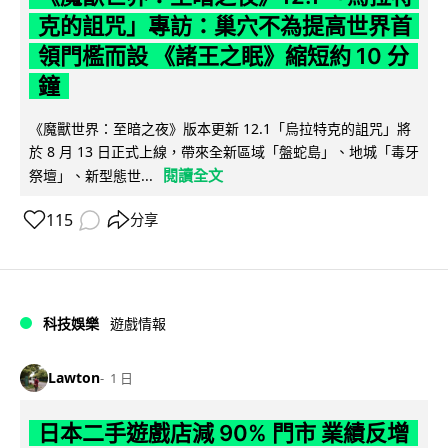
克的詛咒」專訪：巢穴不為提高世界首
領門檻而設 《諸王之眠》縮短約 10 分
鐘
《魔獸世界：至暗之夜》版本更新 12.1「烏拉特克的詛咒」將
於 8 月 13 日正式上線，帶來全新區域「盤蛇島」、地城「毒牙
閱讀全文
祭壇」、新型態世...
115
分享
科技娛樂
遊戲情報
Lawton
1 日
日本二手遊戲店減 90% 門市 業績反增