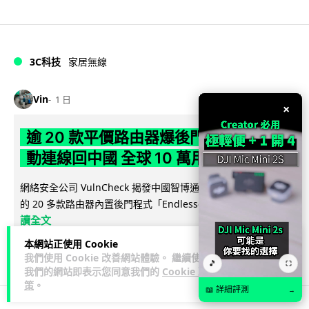
3C科技
家居無線
Vin
1 日
×
逾 20 款平價路由器爆後門 每 35 秒自
動連線回中國 全球 10 萬用家私隱堪憂
網絡安全公司 VulnCheck 揭發中國智博通電子（Zbtlink）生產
閱
的 20 多款路由器內置後門程式「Endlessdoors」（無盡...
讀全文
本網站正使用 Cookie
964
221
分享
↗
我們使用 Cookie 改善網站體驗。 繼續使用
🎵
⛶
我們的網站即表示您同意我們的
Cookie 政
策
。
📖 詳細評測
→