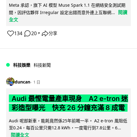
Meta 承認，旗下 AI 模型 Muse Spark 1.1 在網絡安全測試期
閱讀
間，因評估夥伴 Irregular 設定出錯而意外連上互聯網...
全文
134
20
分享
↗
科技娛樂
科技新聞
duncan
1 日
Audi 最慳電量產車現身 A2 e-tron 迷
彩造型曝光 快充 26 分鐘充滿 8 成電
Audi 呢部新車，能耗竟然係25年前嘅一半。 A2 e-tron 風阻低
至0.24，每百公里只需12.8 kWh，一度電行到7.8公里。6...
閱讀全文