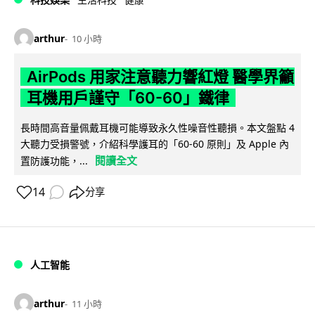
arthur
10 小時
AirPods 用家注意聽力響紅燈 醫學界籲
耳機用戶謹守「60-60」鐵律
長時間高音量佩戴耳機可能導致永久性噪音性聽損。本文盤點 4
大聽力受損警號，介紹科學護耳的「60-60 原則」及 Apple 內
閱讀全文
置防護功能，...
14
分享
人工智能
arthur
11 小時