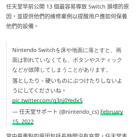
任天堂早前公開 13 個最容易導致 Switch 損壞的原
因，並提供他們的維修案例以提醒用户應如何保養
他們的設備。
Nintendo Switchを床や地面に落とすと、画
面は割れていなくても、ボタンやスティック
などが故障してしまうことがあります。
落としたり、硬いものにぶつけたりしないよ
うにしてくださいね。
pic.twitter.com/q3nj0YedxS
— 任天堂サポート (@nintendo_cs)
February
15, 2022
當中最重點的原因包括長時間沒有充電，任天堂表