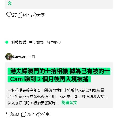
文
27
4
分享
↗
科技娛樂
生活娛樂
城中熱話
Lawton
1 日
港夫婦澳門的士拾相機 據為己有被的士
Cam 睇到 2 個月後再入境被捕
一對香港夫婦今年 5 月遊澳門乘的士拾獲他人遺留相機及電
池，拾遺不報並帶返香港自用。兩人本月 2 日經港珠澳大橋再
閱讀全文
次入境澳門時，被治安警察局...
532
75
分享
↗