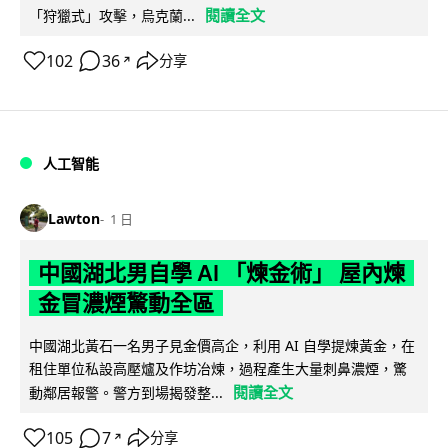
閱讀全文
「狩獵式」攻擊，烏克蘭...
102
36
分享
↗
人工智能
Lawton
1 日
中國湖北男自學 AI 「煉金術」 屋內煉
金冒濃煙驚動全區
中國湖北黃石一名男子見金價高企，利用 AI 自學提煉黃金，在
租住單位私設高壓爐及作坊冶煉，過程產生大量刺鼻濃煙，驚
閱讀全文
動鄰居報警。警方到場揭發整...
105
7
分享
↗