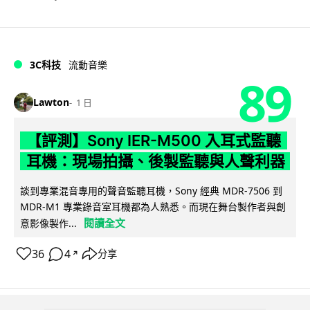
3C科技
流動音樂
89
Lawton
1 日
【評測】Sony IER-M500 入耳式監聽
耳機：現場拍攝、後製監聽與人聲利器
談到專業混音專用的聲音監聽耳機，Sony 經典 MDR-7506 到
MDR-M1 專業錄音室耳機都為人熟悉。而現在舞台製作者與創
閱讀全文
意影像製作...
36
4
分享
↗