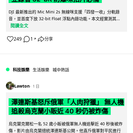
DJI 最新推出的 Mic Mini 2s 無線咪支援「四發一收」分軌錄
音，並首度下放 32-bit Float 浮點內錄功能。本文經實測其...
閱讀全文
249
1
分享
↗
科技娛樂
生活娛樂
城中熱話
Lawton
1 日
澤連斯基怒斥俄軍「人肉狩獵」 無人機
追殺烏克蘭小販近 40 秒仍被炸傷
烏克蘭克爾松一名 52 歲小販被俄軍無人機追擊近 40 秒後被炸
傷，影片由烏克蘭總統澤連斯基公開。他直斥俄軍對平民進行