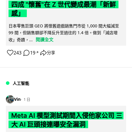
四成 "懷舊"在 Z 世代變成最潮「新鮮
感」
日本零售巨頭 GEO 將懷舊遊戲銷售門市從 1,000 間大幅減至
99 間，但銷售額卻不降反升至過往的 1.4 倍。做到「減店增
閱讀全文
收」奇蹟，...
243
19
分享
↗
人工智能
Vin
1 日
Meta AI 模型測試期間入侵他家公司 三
大 AI 巨頭接連曝安全漏洞