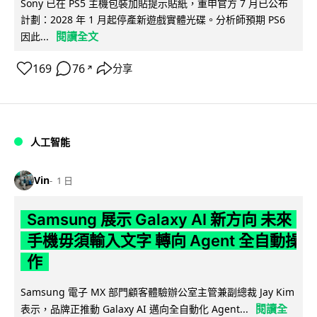
Sony 已在 PS5 主機包裝加貼提示貼紙，重申官方 7 月已公布
計劃：2028 年 1 月起停產新遊戲實體光碟。分析師預期 PS6
閱讀全文
因此...
169
76
分享
↗
人工智能
Vin
1 日
Samsung 展示 Galaxy AI 新方向 未來
手機毋須輸入文字 轉向 Agent 全自動操
作
Samsung 電子 MX 部門顧客體驗辦公室主管兼副總裁 Jay Kim
閱讀全
表示，品牌正推動 Galaxy AI 邁向全自動化 Agent...