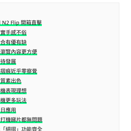
d N2 Flip 開箱直擊
紮實手感不俗
貼合有優有缺
幕瀏覽內容更方便
有待發展
幕摺痕近乎零察覺
示質素出色
相機表現理想
相機更多玩法
一日應用
能打機睇片都無問題
玩「細摺」功能齊全