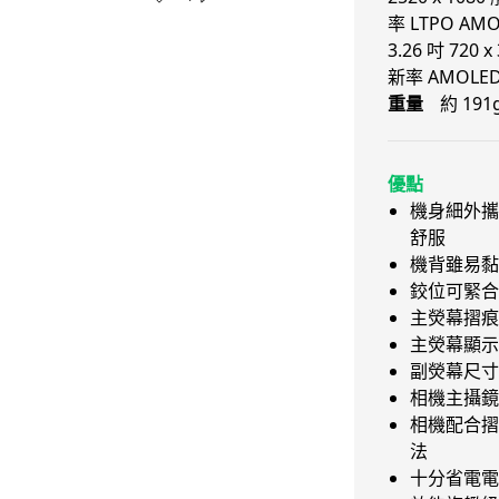
率 LTPO A
3.26 吋 720 
新率 AMOLE
重量
約 191
優點
機身細外攜
舒服
機背雖易黏
鉸位可緊合
主熒幕摺痕
主熒幕顯示
副熒幕尺寸
相機主攝鏡
相機配合摺
法
十分省電電