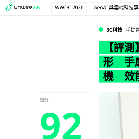
WWDC 2026
GenAI 與雲端科技
【評測】OPPO 
3C科技
手提
【評測】O
形 手
機 效
總分
92