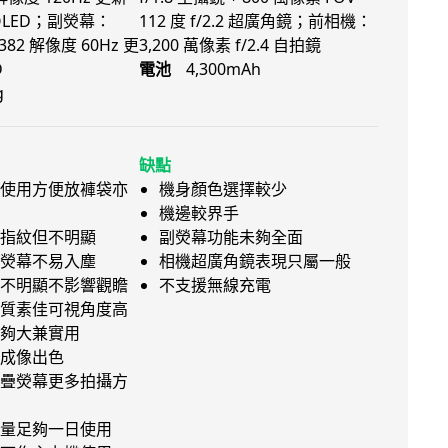
MOLED；副熒幕：
112 度 f/2.2 超廣角鏡；前相機：
x 382 解像度 60Hz 更
3,200 萬像素 f/2.4 自拍鏡
D
電池
4,300mAh
g
缺點
使用方便放褲袋亦
機身顏色選擇較少
機邊較界手
指紋但不明顯
副熒幕功能未夠全面
熒幕不易入塵
相機超廣角鏡表現只屬一般
不明顯不影響觀瞻
不支援無線充電
質素佳可視角度高
夠大兼實用
成像出色
疊熒幕更多拍攝方
量足夠一日使用