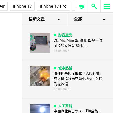
Air
iPhone 17
iPhone 17 Pro
AirPods Pro 3
Ap
測
最新文章
全部
影音產品
DJI Mic Mini 2s 實測 四發一收
同步獨立錄音 32-bi...
06.08.2026
城中熱話
澤連斯基怒斥俄軍「人肉狩獵」
無人機追殺烏克蘭小販近 40 秒
仍被炸傷
06.08.2026
人工智能
中國湖北男自學 AI 「煉金術」