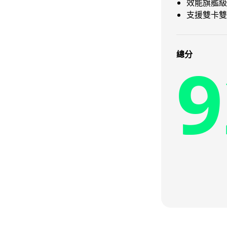
效能旗艦級
支援雙卡雙
9
總分