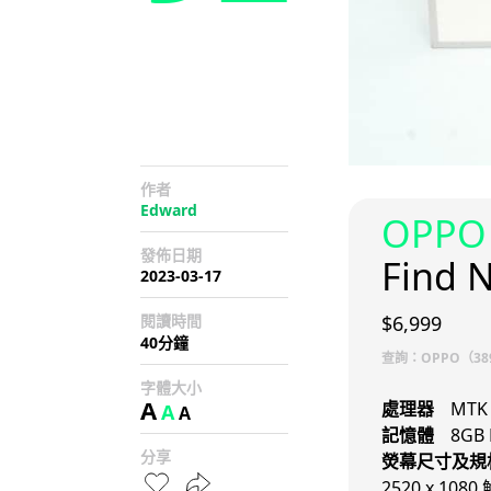
作者
Edward
OPPO
發佈日期
Find N
2023-03-17
閱讀時間
$6,999
40分鐘
查詢：OPPO（389
字體大小
A
處理器
MTK
A
A
記憶體
8GB
分享
熒幕尺寸及規
2520 x 108