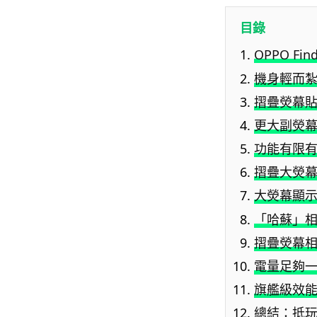
目錄
OPPO Fin
機身輕而
摺疊熒幕
更大副熒
功能有限
摺疊大熒
大熒幕顯
「哈蘇」
摺疊熒幕
電量足夠
旗艦級效
總結：抵