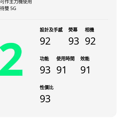
可作主力機使用
待雙 5G
設計及手感
熒幕
相機
2
92
93
92
功能
使用時間
效能
93
91
91
性價比
93