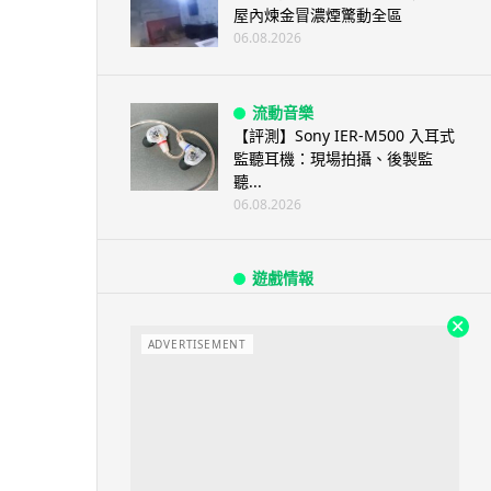
屋內煉金冒濃煙驚動全區
06.08.2026
流動音樂
【評測】Sony IER-M500 入耳式
監聽耳機：現場拍攝、後製監
聽...
06.08.2026
遊戲情報
《魔獸世界：至暗之夜》12.1
「烏拉特克的詛咒」專訪：巢穴
不為提高世...
ADVERTISEMENT
06.08.2026
遊戲情報
日本二手遊戲店減 90% 門市 業
績反增四成 “懷...