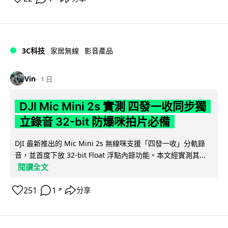
3C科技
家居無線
影音產品
Vin
1 日
DJI Mic Mini 2s 實測 四發一收同步獨
立錄音 32-bit 防爆咪拍片必備
DJI 最新推出的 Mic Mini 2s 無線咪支援「四發一收」分軌錄
音，並首度下放 32-bit Float 浮點內錄功能。本文經實測其...
閱讀全文
251
1
分享
↗