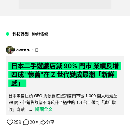
科技娛樂
遊戲情報
Lawton
1 日
日本二手遊戲店減 90% 門市 業績反增
四成 "懷舊"在 Z 世代變成最潮「新鮮
感」
日本零售巨頭 GEO 將懷舊遊戲銷售門市從 1,000 間大幅減至
99 間，但銷售額卻不降反升至過往的 1.4 倍。做到「減店增
閱讀全文
收」奇蹟，...
259
20
分享
↗