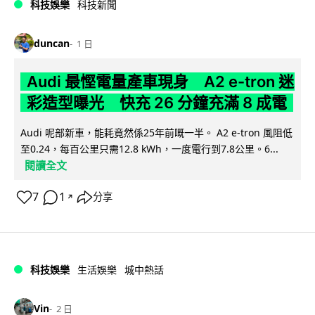
科技娛樂
科技新聞
duncan
1 日
Audi 最慳電量產車現身 A2 e-tron 迷
彩造型曝光 快充 26 分鐘充滿 8 成電
Audi 呢部新車，能耗竟然係25年前嘅一半。 A2 e-tron 風阻低
至0.24，每百公里只需12.8 kWh，一度電行到7.8公里。6...
閱讀全文
7
1
分享
↗
科技娛樂
生活娛樂
城中熱話
Vin
2 日