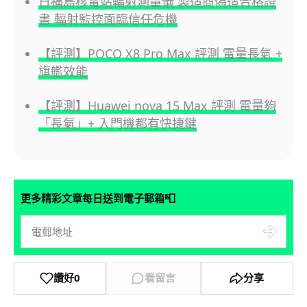
日福島核電站輻射測量儀 製造商偽造合格證
書 輻射監控面臨信任危機
【評測】POCO X8 Pro Max 評測 電量長氣 +
旗艦效能
【評測】Huawei nova 15 Max 評測 電量夠
「長氣」+ 入門機都有快捷鍵
📮
更多精彩文章每日送到電子郵箱
讚好
0
看留言
分享