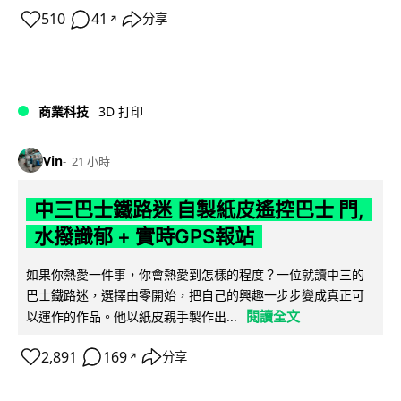
510
41
分享
↗
商業科技
3D 打印
Vin
21 小時
中三巴士鐵路迷 自製紙皮遙控巴士 門,
水撥識郁 + 實時GPS報站
如果你熱愛一件事，你會熱愛到怎樣的程度？一位就讀中三的
巴士鐵路迷，選擇由零開始，把自己的興趣一步步變成真正可
閱讀全文
以運作的作品。他以紙皮親手製作出...
2,891
169
分享
↗