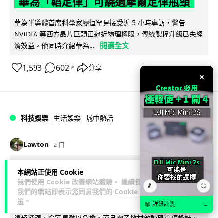
華為「韜定律」可繞過摩爾定律瓶頸
華為半導體首席科學家廖恒罕見接受近 5 小時專訪，警告
NVIDIA 等西方晶片巨頭正逼近物理極限，傳統製程升級已失經
閱讀全文
濟效益。他同時介紹華為...
1,593
602
分享
↗
×
科技娛樂
生活娛樂
城中熱話
Lawton
2 日
家長無得慳錢買二手書 電子啟動碼鎖死
本網站正使用 Cookie
我們使用 Cookie 改善網站體驗。 繼續使用
二手教科書 學生無法做功課
🎵
⛶
我們的網站即表示您同意我們的
Cookie 政
策
。
📖 詳細評測
→
社福界立法會議員陳文宜指，一間中學書單價錢按年加 14.7%
遠超通漲，令家長難以負擔。而且電子教材啟動碼這項設計，