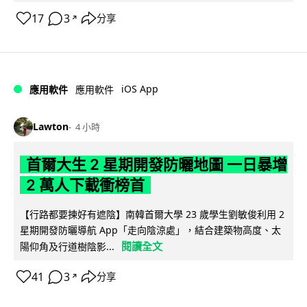
17
3
分享
↗
iOS App
應用軟件
應用軟件
Lawton
4 小時
首爾大生 2 星期開發防曬地圖 一日暴增
2 萬人下載衝榜首
【行路都要揀好有遮陰】南韓首爾大學 23 歲學生劉敏俊利用 2
星期開發防曬導航 App「走向陰涼處」，結合建築物高度、太
閱讀全文
陽仰角及行道樹陰影...
41
3
分享
↗