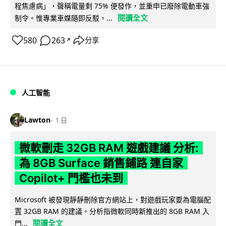
程焦慮病」，聲稱電量剩 75% 便發作，並重申已廢除電動車強
閱讀全文
制令。惟專業車媒隨即反駁，...
580
263
分享
↗
人工智能
Lawton
1 日
微軟刪走 32GB RAM 遊戲建議 分析:
為 8GB Surface 銷售鋪路 連自家
Copilot+ 門檻也未到
Microsoft 被發現靜靜刪除官方網站上，對遊戲玩家要為電腦配
置 32GB RAM 的建議。分析指微軟同時新推出的 8GB RAM 入
閱讀全文
門...