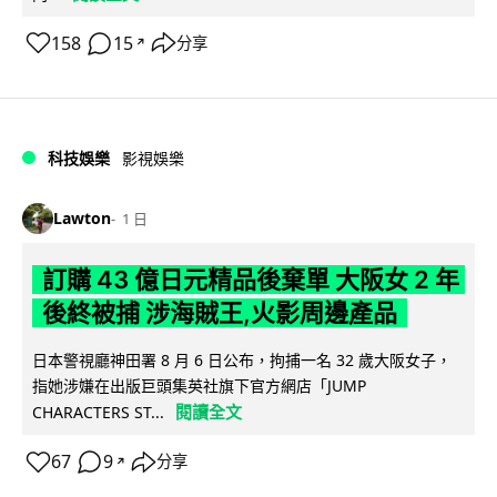
158
15
分享
↗
科技娛樂
影視娛樂
Lawton
1 日
訂購 43 億日元精品後棄單 大阪女 2 年
後終被捕 涉海賊王,火影周邊產品
日本警視廳神田署 8 月 6 日公布，拘捕一名 32 歲大阪女子，
指她涉嫌在出版巨頭集英社旗下官方網店「JUMP
閱讀全文
CHARACTERS ST...
67
9
分享
↗