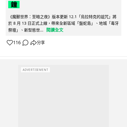
鐘
《魔獸世界：至暗之夜》版本更新 12.1「烏拉特克的詛咒」將
於 8 月 13 日正式上線，帶來全新區域「盤蛇島」、地城「毒牙
閱讀全文
祭壇」、新型態世...
116
分享
ADVERTISEMENT