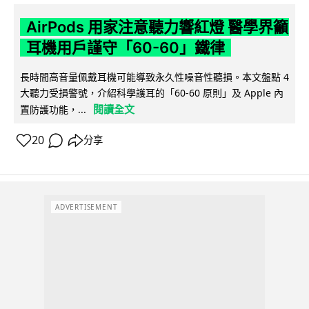
AirPods 用家注意聽力響紅燈 醫學界籲
耳機用戶謹守「60-60」鐵律
長時間高音量佩戴耳機可能導致永久性噪音性聽損。本文盤點 4
大聽力受損警號，介紹科學護耳的「60-60 原則」及 Apple 內
閱讀全文
置防護功能，...
20
分享
ADVERTISEMENT