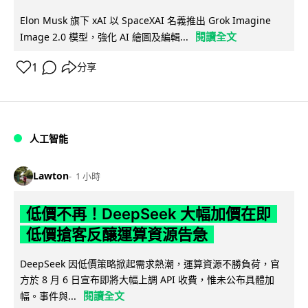
Elon Musk 旗下 xAI 以 SpaceXAI 名義推出 Grok Imagine
閱讀全文
Image 2.0 模型，強化 AI 繪圖及編輯...
1
分享
人工智能
Lawton
1 小時
低價不再！DeepSeek 大幅加價在即
低價搶客反釀運算資源告急
DeepSeek 因低價策略掀起需求熱潮，運算資源不勝負荷，官
方於 8 月 6 日宣布即將大幅上調 API 收費，惟未公布具體加
閱讀全文
幅。事件與...