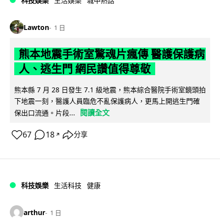
科技娛樂
生活娛樂
城中熱話
Lawton
1 日
熊本地震手術室驚魂片瘋傳 醫護保護病
人、逃生門 網民讚值得尊敬
熊本縣 7 月 28 日發生 7.1 級地震，熊本綜合醫院手術室鏡頭拍
下地震一刻，醫護人員臨危不亂保護病人，更馬上開逃生門確
閱讀全文
保出口流通。片段...
67
18
分享
↗
科技娛樂
生活科技
健康
arthur
1 日