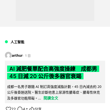
人工智能
arthur
1 日
AI 減肥餐單配合高強度操練 成都男
45 日減 20 公斤後多器官衰竭
成都一名男子跟隨 AI 制訂高強度減脂計劃，45 日內減去約 20
公斤後昏迷送院。醫生診斷他患上尿源性膿毒症、膿毒性休克
閱讀全文
及多器官功能障礙。...
22
4
分享
↗