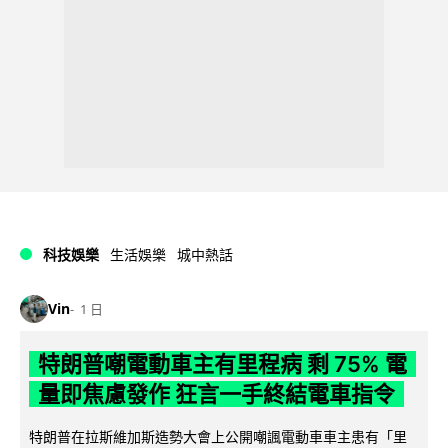
科技娛樂
生活娛樂
城中熱話
Vin
1 日
特朗普嘲電動車主有里程病 剩 75% 電
量即焦慮發作 狂言一手終結電車指令
特朗普在拉斯維加斯造勢大會上公開嘲諷電動車車主患有「里