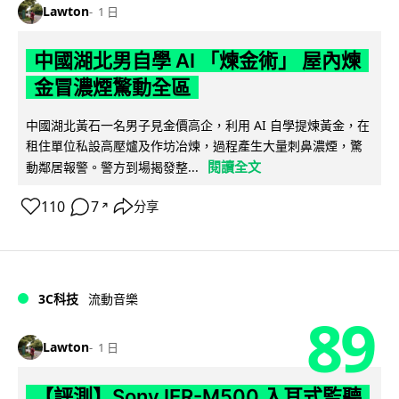
Lawton
1 日
中國湖北男自學 AI 「煉金術」 屋內煉
金冒濃煙驚動全區
中國湖北黃石一名男子見金價高企，利用 AI 自學提煉黃金，在
租住單位私設高壓爐及作坊冶煉，過程產生大量刺鼻濃煙，驚
閱讀全文
動鄰居報警。警方到場揭發整...
110
7
分享
↗
3C科技
流動音樂
89
Lawton
1 日
【評測】Sony IER-M500 入耳式監聽