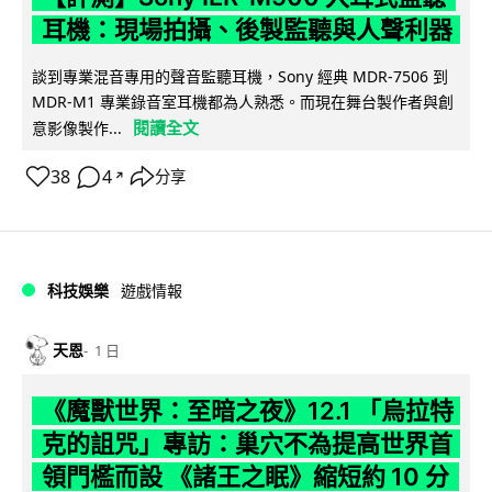
耳機：現場拍攝、後製監聽與人聲利器
談到專業混音專用的聲音監聽耳機，Sony 經典 MDR-7506 到
MDR-M1 專業錄音室耳機都為人熟悉。而現在舞台製作者與創
閱讀全文
意影像製作...
38
4
分享
↗
科技娛樂
遊戲情報
天恩
1 日
《魔獸世界：至暗之夜》12.1 「烏拉特
克的詛咒」專訪：巢穴不為提高世界首
領門檻而設 《諸王之眠》縮短約 10 分