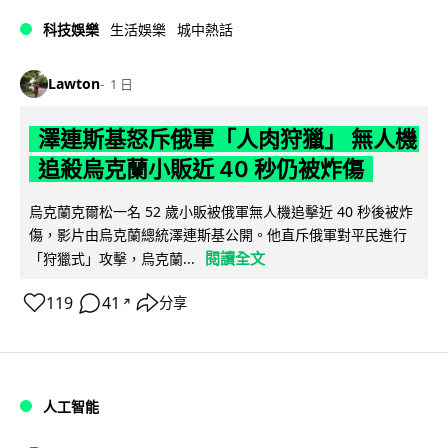
科技娛樂
生活娛樂
城中熱話
Lawton
1 日
澤連斯基怒斥俄軍「人肉狩獵」 無人機
追殺烏克蘭小販近 40 秒仍被炸傷
烏克蘭克爾松一名 52 歲小販被俄軍無人機追擊近 40 秒後被炸
傷，影片由烏克蘭總統澤連斯基公開。他直斥俄軍對平民進行
閱讀全文
「狩獵式」攻擊，烏克蘭...
119
41
分享
↗
人工智能