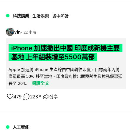
科技娛樂
生活娛樂
城中熱話
Vin
22 小時
iPhone 加速撤出中國 印度成新機主要
基地 上年組裝增至5500萬部
Apple 加速將 iPhone 生產線由中國轉往印度，目標兩年內將
產量最高 50% 移至當地。印度政府推出關稅豁免及稅務優惠延
閱讀全文
長至 204...
479
223
分享
↗
人工智能