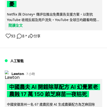
憂
Netflix 與 Disney+ 傳評估推出免費廣告支援方案，以對抗
YouTube 收視反超及用戶流失。YouTube 全球日均觀看時間...
閱讀全文
93
8
分享
↗
人工智能
Lawton
7 小時
中國農夫 AI 開錯除草配方 AI 幻覺累老
農蝕 17 萬 150 畝芝麻苗一夜枯死
中國安徽滁州一名 67 歲農民按 AI 生成農藥配方為芝麻田除