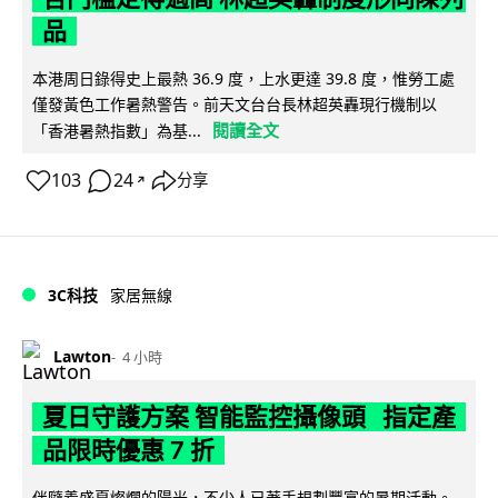
品
本港周日錄得史上最熱 36.9 度，上水更達 39.8 度，惟勞工處
僅發黃色工作暑熱警告。前天文台台長林超英轟現行機制以
閱讀全文
「香港暑熱指數」為基...
103
24
分享
↗
3C科技
家居無線
Lawton
4 小時
夏日守護方案 智能監控攝像頭 指定產
品限時優惠 7 折
伴隨着盛夏燦爛的陽光，不少人已著手規劃豐富的暑期活動。