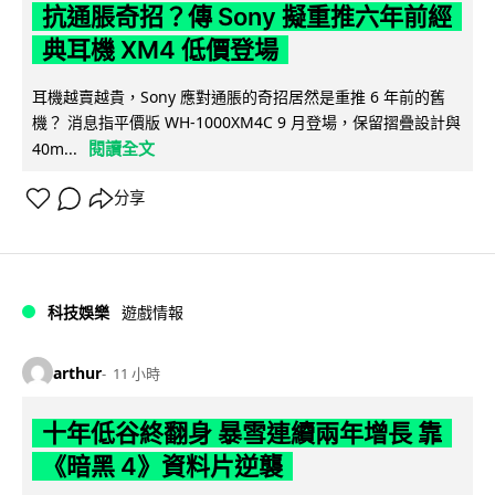
抗通脹奇招？傳 Sony 擬重推六年前經
典耳機 XM4 低價登場
耳機越賣越貴，Sony 應對通脹的奇招居然是重推 6 年前的舊
機？ 消息指平價版 WH-1000XM4C 9 月登場，保留摺疊設計與
閱讀全文
40m...
分享
科技娛樂
遊戲情報
arthur
11 小時
十年低谷終翻身 暴雪連續兩年增長 靠
《暗黑 4》資料片逆襲