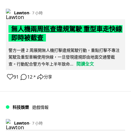
Lawton
7 小時
無人機兩周巡查違規駕駛 重型車走快線
即時被截查
警方一連 2 周展開無人機打擊違規駕駛行動，重點打擊不專注
駕駛及重型車輛使用快線，一旦發現違規即由地面交通警截
閱讀全文
查。行動配合警方今年上半年致命...
91
12
分享
↗
科技娛樂
遊戲情報
Lawton
7 小時