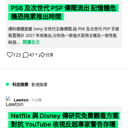
PS6 及次世代 PSP 傳聞流出 記憶體危
機恐拖累推出時間
爆料媒體披露 Sony 次世代主機傳聞,指 PS6 及次世代 PSP 手提
裝置預計 2027 年底推出,分別為一款強大家用主機及一款性能
閱讀全文
較弱...
123
47
分享
↗
科技娛樂
影視娛樂
Lawton
7 小時
Netflix 與 Disney 傳研究免費觀看方案
對抗 YouTube 收視反超專家警告存隱