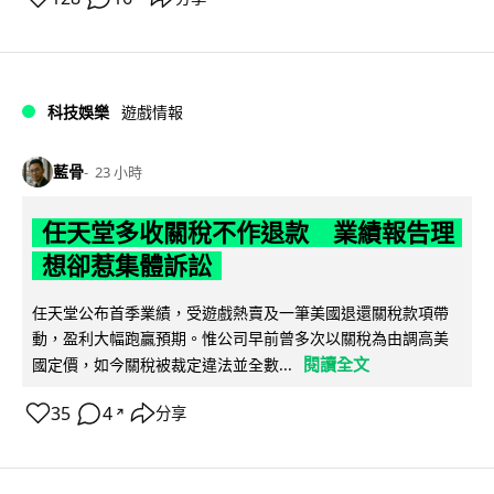
科技娛樂
遊戲情報
藍骨
23 小時
任天堂多收關稅不作退款 業績報告理
想卻惹集體訴訟
任天堂公布首季業績，受遊戲熱賣及一筆美國退還關稅款項帶
動，盈利大幅跑贏預期。惟公司早前曾多次以關稅為由調高美
閱讀全文
國定價，如今關稅被裁定違法並全數...
35
4
分享
↗