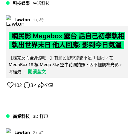
科技娛樂
生活科技
Lawton
1 小時
網民影 Megabox 露台 話自己初學執相
執出世界末日 他人回應: 影到今日氣溫
【睇完反而全身涼哂...】有網民初學攝影不足 1 個月，在
MegaBox 18 樓 Mega Sky 空中花園拍照，因不懂調校光影，
閱讀全文
將維港...
102
3
分享
↗
商業科技
3D 打印
Lawton
2 小時