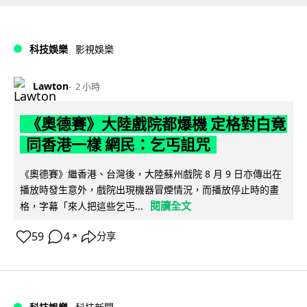
科技娛樂
影視娛樂
Lawton
2 小時
《奧德賽》大陸戲院都爆機 定格對白竟
同香港一樣 網民：乞丐詛咒
《奧德賽》繼香港、台灣後，大陸蘇州戲院 8 月 9 日亦傳出在
播放時發生意外，戲院出現機器冒煙情況，而播放停止時的畫
閱讀全文
格，字幕「來人把這些乞丐...
59
4
分享
↗