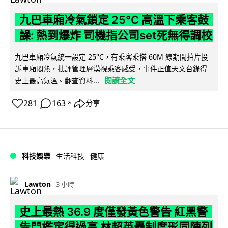
九巴車廂冷氣鎖定 25°C 高溫下乘客鼓
譟: 熱到爆炸 司機指公司set死無得調校
九巴車廂冷氣統一設定 25°C，有乘客乘搭 60M 線期間拍片投
訴車廂悶熱，批評管理層漠視乘客感受，事件正值天文台錄得
閱讀全文
史上最高氣溫。翻查資料...
281
163
分享
↗
科技娛樂
生活科技
健康
Lawton
3 小時
史上最熱 36.9 度僅發黃色警告 紅黑警
告門檻定得過高 林超英轟制度形同陳列