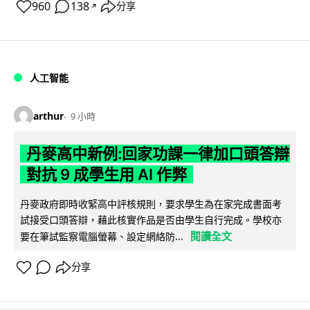
960
138
分享
↗
人工智能
arthur
9 小時
丹麥高中新例:回家功課一律加口頭答辯
對抗 9 成學生用 AI 作弊
丹麥政府即時收緊高中評核規則，要求學生為在家完成書面考
試接受口頭答辯，藉此核實作品是否由學生自行完成。學校亦
閱讀全文
要在筆試監察電腦螢幕、設定網絡防...
分享