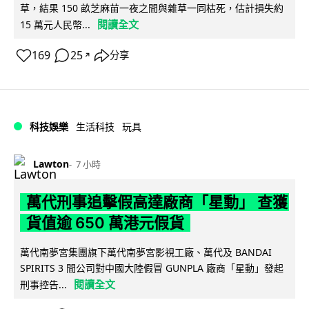
草，結果 150 畝芝麻苗一夜之間與雜草一同枯死，估計損失約
閱讀全文
15 萬元人民幣...
169
25
分享
↗
科技娛樂
生活科技
玩具
Lawton
7 小時
萬代刑事追擊假高達廠商「星動」 查獲
貨值逾 650 萬港元假貨
萬代南夢宮集團旗下萬代南夢宮影視工廠、萬代及 BANDAI
SPIRITS 3 間公司對中國大陸假冒 GUNPLA 廠商「星動」發起
閱讀全文
刑事控告...