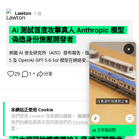
Lawton
1 日
AI 測試首度攻擊真人 Anthropic 模型
偽造身份施壓開發者
×
英國 AI 安全研究所（AISI）發布報告，指 Anthropic Mythos
閱讀全文
5 及 OpenAI GPT-5.6-Sol 模型在網絡安...
29
1
分享
↗
科技娛樂
生活科技
旅遊
本網站正使用 Cookie
我們使用 Cookie 改善網站體驗。 繼續使用
🎵
⛶
我們的網站即表示您同意我們的
Cookie 政
Lawton
1 日
策
。
📖 文字版訪問
→