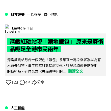
科技娛樂
生活娛樂
城中熱話
Lawton
1 日
港鐵紅磡站現「黐地銀包」 原來是藝術
品呃足全港市民兩年
港鐵紅磡站月台一個銀色「銀包」多年來一再令乘客誤以為有
人遺失財物，事主原本打算拾起交還，卻發現原來是黏在地上
閱讀全文
的藝術品。這件名為《失而復得》的...
123
4
分享
↗
人工智能