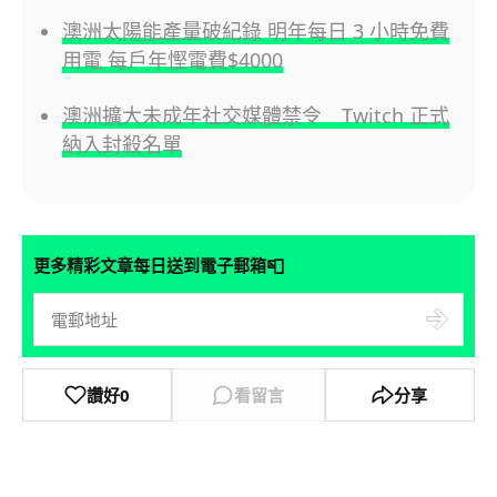
澳洲太陽能產量破紀錄 明年每日 3 小時免費
用電 每戶年慳電費$4000
澳洲擴大未成年社交媒體禁令 Twitch 正式
納入封殺名單
📮
更多精彩文章每日送到電子郵箱
讚好
0
看留言
分享