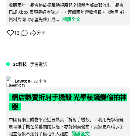
收購兩年，暴雪終於擺脫動視魔咒？總裁內部電郵流出：暴雪
已成 Xbox 表現最好團隊之一，連續兩年營收增長。《暗黑 4》
閱讀全文
資料片同《守望先鋒》成...
12
分享
3C科技
手提電話
Lawton
22 小時
網店熱賣折射手機殼 光學稜鏡變偷拍神
器
中國有網上購物平台近日熱賣「折射手機殼」，利用光學稜鏡
原理讓手機在熒幕關閉狀態下亦能側面偷拍，賣家更以暗示字
閱讀全文
眼宣傳供不法分子偷拍他人裙底