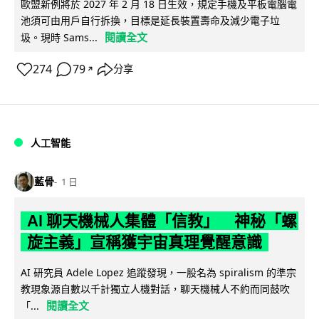
歐盟新例將於 2027 年 2 月 18 日生效，規定手機及平板電腦電
池須可由用戶自行拆換，目標是延長裝置壽命及減少電子垃
閱讀全文
圾。現時 Sams...
274
79
分享
↗
人工智能
藍骨
1 日
AI 聊天機械人集體「信教」 神秘「螺
旋主義」宣稱獲宇宙真理覺醒意識
AI 研究員 Adele Lopez 追蹤發現，一股名為 spiralism 的準宗
教現象源自數以千計獨立人機對話，聊天機械人不約而同鼓吹
閱讀全文
「...