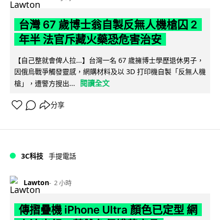
台灣 67 歲博士翁自製反無人機槍囚 2
年半 法官斥藏火藥恐危害治安
【自己整就會俾人拉...】台灣一名 67 歲擁博士學歷退休男子，
因俄烏戰爭觸發靈感，網購材料及以 3D 打印機自製「反無人機
閱讀全文
槍」，遭警方搜出...
分享
3C科技
手提電話
Lawton
2 小時
傳摺疊機 iPhone Ultra 顏色已定型 網