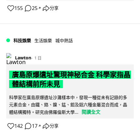
155
25
分享
↗
科技娛樂
生活娛樂
城中熱話
Lawton
1 日
廣島原爆遺址驚現神秘合金 科學家指晶
體結構前所未見
科學家在廣島原爆遺址沙灘樣本中，發現一種從未有記錄的多
元素合金，由鐵、鉻、鎳、錳、鉬及鋁六種金屬混合而成，晶
閱讀全文
體結構獨特。研究由佛羅倫斯大學...
142
17
分享
↗