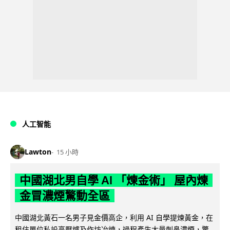
人工智能
Lawton
15 小時
中國湖北男自學 AI 「煉金術」 屋內煉
金冒濃煙驚動全區
中國湖北黃石一名男子見金價高企，利用 AI 自學提煉黃金，在
租住單位私設高壓爐及作坊冶煉，過程產生大量刺鼻濃煙，驚