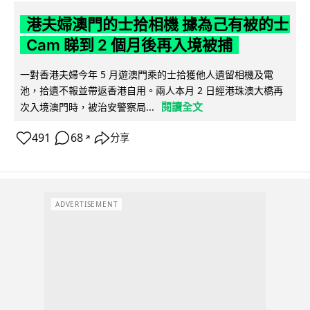
港夫婦澳門的士拾相機 據為己有被的士
Cam 睇到 2 個月後再入境被捕
一對香港夫婦今年 5 月遊澳門乘的士拾獲他人遺留相機及電
池，拾遺不報並帶返香港自用。兩人本月 2 日經港珠澳大橋再
閱讀全文
次入境澳門時，被治安警察局...
491
68
分享
↗
ADVERTISEMENT