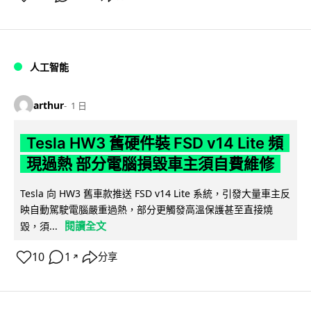
人工智能
arthur
1 日
Tesla HW3 舊硬件裝 FSD v14 Lite 頻
現過熱 部分電腦損毀車主須自費維修
Tesla 向 HW3 舊車款推送 FSD v14 Lite 系統，引發大量車主反
映自動駕駛電腦嚴重過熱，部分更觸發高溫保護甚至直接燒
閱讀全文
毀，須...
10
1
分享
↗