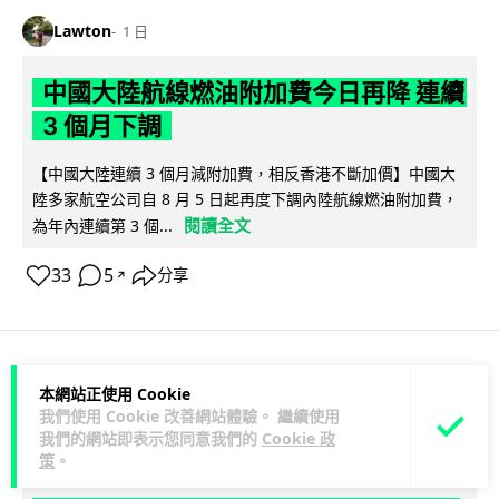
Lawton
1 日
中國大陸航線燃油附加費今日再降 連續
3 個月下調
【中國大陸連續 3 個月減附加費，相反香港不斷加價】中國大
陸多家航空公司自 8 月 5 日起再度下調內陸航線燃油附加費，
閱讀全文
為年內連續第 3 個...
33
5
分享
↗
科技娛樂
生活科技
區塊鏈
本網站正使用 Cookie
我們使用 Cookie 改善網站體驗。 繼續使用
我們的網站即表示您同意我們的
Cookie 政
Lawton
1 日
策
。