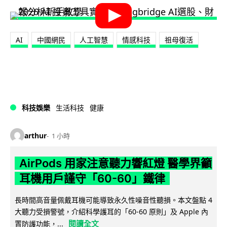
AI
中國網民
人工智慧
情感科技
祖母復活
科技娛樂
生活科技
健康
arthur
1 小時
AirPods 用家注意聽力響紅燈 醫學界籲
耳機用戶謹守「60-60」鐵律
長時間高音量佩戴耳機可能導致永久性噪音性聽損。本文盤點 4
大聽力受損警號，介紹科學護耳的「60-60 原則」及 Apple 內
閱讀全文
置防護功能，...