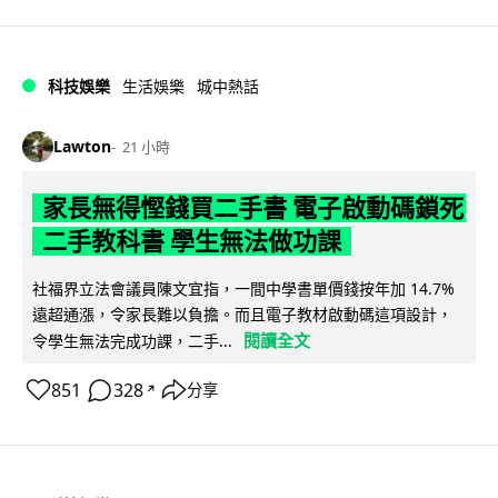
科技娛樂
生活娛樂
城中熱話
Lawton
21 小時
家長無得慳錢買二手書 電子啟動碼鎖死
二手教科書 學生無法做功課
社福界立法會議員陳文宜指，一間中學書單價錢按年加 14.7%
遠超通漲，令家長難以負擔。而且電子教材啟動碼這項設計，
閱讀全文
令學生無法完成功課，二手...
851
328
分享
↗