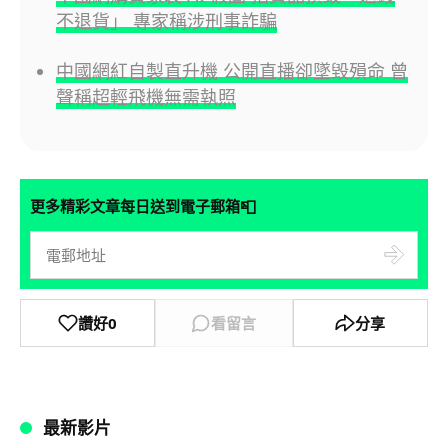
不退貨」 專家稱涉刑事詐騙
中國網紅自製直升機 公開直播卻墜毀殞命 曾
聲稱超輕飛機無需執照
📮
更多精彩文章每日送到電子郵箱
讚好
0
看留言
分享
最新影片