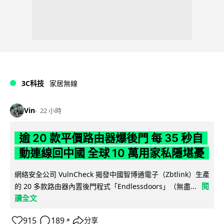
3C科技
家居無線
Vin
22 小時
逾 20 款平價路由器爆後門 每 35 秒自
動連線回中國 全球 10 萬用家私隱堪憂
網絡安全公司 VulnCheck 揭發中國智博通電子（Zbtlink）生產
閱
的 20 多款路由器內置後門程式「Endlessdoors」（無盡...
讀全文
915
189
分享
↗