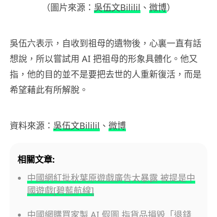
（圖片來源：
吳伍文Bililil
、
微博
）
吳伍六表示，自收到祖母的遺物後，心裏一直有話
想說，所以嘗試用 AI 把祖母的形象具體化。他又
指，他的目的並不是要把去世的人重新復活，而是
希望藉此有所解脫。
資料來源：
吳伍文Bililil
、
微博
相關文章:
中國網紅批秋葉原遊戲廣告太暴露 被提是中
國遊戲[碧藍航線]
中國網購買家製 AI 假圖 指貨品損毀「退錢