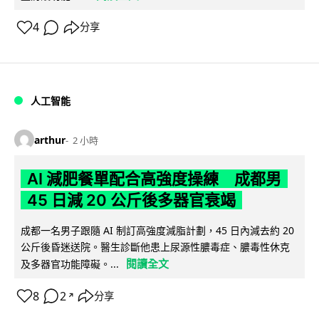
4
分享
人工智能
arthur
2 小時
AI 減肥餐單配合高強度操練 成都男
45 日減 20 公斤後多器官衰竭
成都一名男子跟隨 AI 制訂高強度減脂計劃，45 日內減去約 20
公斤後昏迷送院。醫生診斷他患上尿源性膿毒症、膿毒性休克
閱讀全文
及多器官功能障礙。...
8
2
分享
↗