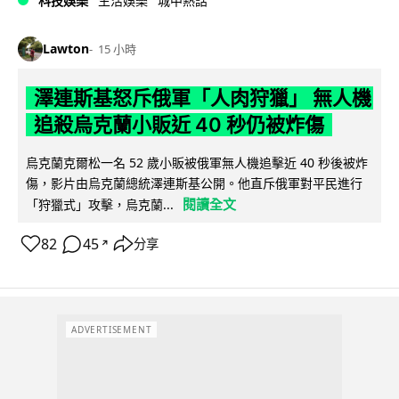
科技娛樂
生活娛樂
城中熱話
Lawton
15 小時
澤連斯基怒斥俄軍「人肉狩獵」 無人機
追殺烏克蘭小販近 40 秒仍被炸傷
烏克蘭克爾松一名 52 歲小販被俄軍無人機追擊近 40 秒後被炸
傷，影片由烏克蘭總統澤連斯基公開。他直斥俄軍對平民進行
閱讀全文
「狩獵式」攻擊，烏克蘭...
82
45
分享
↗
ADVERTISEMENT