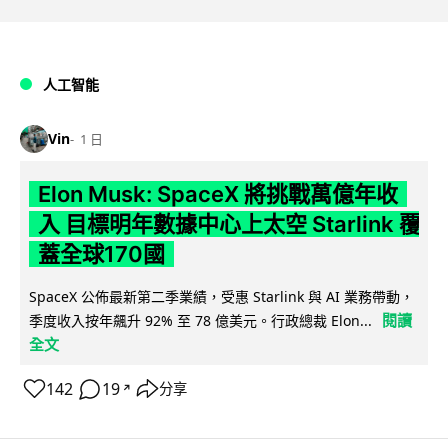
人工智能
Vin
1 日
Elon Musk: SpaceX 將挑戰萬億年收
入 目標明年數據中心上太空 Starlink 覆
蓋全球170國
SpaceX 公佈最新第二季業績，受惠 Starlink 與 AI 業務帶動，
閱讀
季度收入按年飆升 92% 至 78 億美元。行政總裁 Elon...
全文
142
19
分享
↗