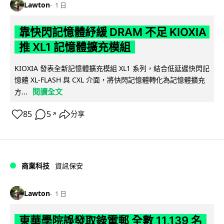
Lawton
1 日
靠快閃記憶體紓緩 DRAM 不足 KIOXIA
推 XL1 記憶體擴充模組
KIOXIA 發表全新記憶體擴充模組 XL1 系列，結合低延遲快閃記
憶體 XL-FLASH 與 CXL 介面，將快閃記憶體轉化為記憶體擴充
閱讀全文
方...
85
5
分享
↗
商業科技
資訊保安
Lawton
1 日
東華學院誤發取錄電郵 全數 11,139 名