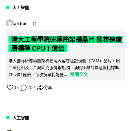
人工智能
arthur
1 日
港大工程學院研極簡架構晶片 搜尋速度
勝標準 CPU 1 億倍
港大團隊研發極簡架構模擬內容尋址記憶體（CAM）晶片，用
二硫化鉬及半金屬銻克服傳輸瓶頸，漢明距離計算速度比標準
閱讀全文
CPU快1億倍，每次搜尋耗能低...
43
20
分享
↗
人工智能