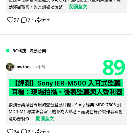
閱讀全文
動鄰居報警。警方到場揭發整...
97
7
分享
↗
3C科技
流動音樂
89
Lawton
16 小時
【評測】Sony IER-M500 入耳式監聽
耳機：現場拍攝、後製監聽與人聲利器
談到專業混音專用的聲音監聽耳機，Sony 經典 MDR-7506 到
MDR-M1 專業錄音室耳機都為人熟悉。而現在舞台製作者與創
閱讀全文
意影像製作...
34
2
分享
↗