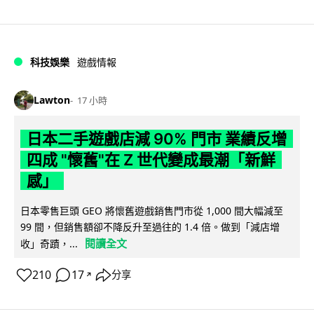
科技娛樂
遊戲情報
Lawton
17 小時
日本二手遊戲店減 90% 門市 業績反增
四成 "懷舊"在 Z 世代變成最潮「新鮮
感」
日本零售巨頭 GEO 將懷舊遊戲銷售門市從 1,000 間大幅減至
99 間，但銷售額卻不降反升至過往的 1.4 倍。做到「減店增
閱讀全文
收」奇蹟，...
210
17
分享
↗