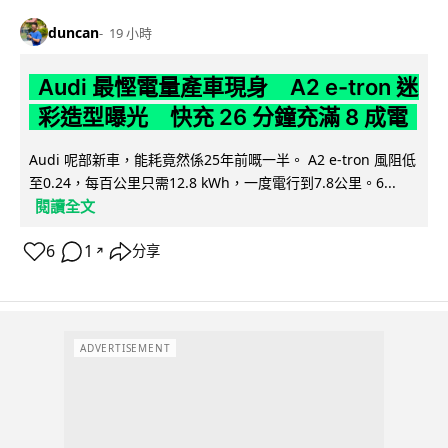
duncan
19 小時
Audi 最慳電量產車現身 A2 e-tron 迷
彩造型曝光 快充 26 分鐘充滿 8 成電
Audi 呢部新車，能耗竟然係25年前嘅一半。 A2 e-tron 風阻低
至0.24，每百公里只需12.8 kWh，一度電行到7.8公里。6...
閱讀全文
6
1
分享
↗
ADVERTISEMENT