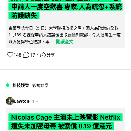
申請人一度空歡喜 專家:人為疏忽+系統
防護缺失
東華學院今日（5 日）大學聯招放榜之際，因人為疏忽向全數
11,139 名課程申請人錯誤發出取錄通知電郵，令大批考生一度
閱讀全文
以為獲得學位取錄，事...
148
17
分享
↗
科技娛樂
影視娛樂
Lawton
1 日
Nicolas Cage 主演未上映電影 Netflix
遺失未加密母帶 被索償 8.19 億港元