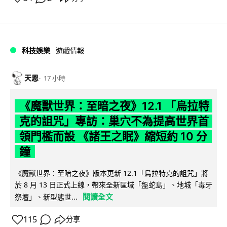
科技娛樂
遊戲情報
天恩
17 小時
《魔獸世界：至暗之夜》12.1 「烏拉特
克的詛咒」專訪：巢穴不為提高世界首
領門檻而設 《諸王之眠》縮短約 10 分
鐘
《魔獸世界：至暗之夜》版本更新 12.1「烏拉特克的詛咒」將
於 8 月 13 日正式上線，帶來全新區域「盤蛇島」、地城「毒牙
閱讀全文
祭壇」、新型態世...
115
分享