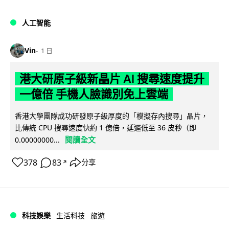
人工智能
Vin
1 日
港大研原子級新晶片 AI 搜尋速度提升
一億倍 手機人臉識別免上雲端
香港大學團隊成功研發原子級厚度的「模擬存內搜尋」晶片，
比傳統 CPU 搜尋速度快約 1 億倍，延遲低至 36 皮秒（即
閱讀全文
0.00000000...
378
83
分享
↗
科技娛樂
生活科技
旅遊