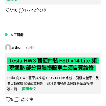
710
177
分享
↗
人工智能
arthur
15 小時
Tesla HW3 舊硬件裝 FSD v14 Lite 頻
現過熱 部分電腦損毀車主須自費維修
Tesla 向 HW3 舊車款推送 FSD v14 Lite 系統，引發大量車主反
映自動駕駛電腦嚴重過熱，部分更觸發高溫保護甚至直接燒
閱讀全文
毀，須...
6
分享