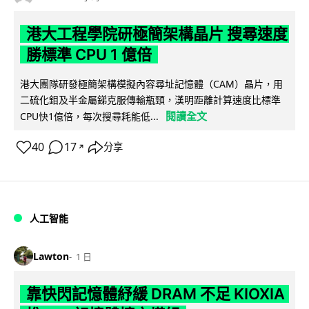
港大工程學院研極簡架構晶片 搜尋速度
勝標準 CPU 1 億倍
港大團隊研發極簡架構模擬內容尋址記憶體（CAM）晶片，用
二硫化鉬及半金屬銻克服傳輸瓶頸，漢明距離計算速度比標準
閱讀全文
CPU快1億倍，每次搜尋耗能低...
40
17
分享
↗
人工智能
Lawton
1 日
靠快閃記憶體紓緩 DRAM 不足 KIOXIA