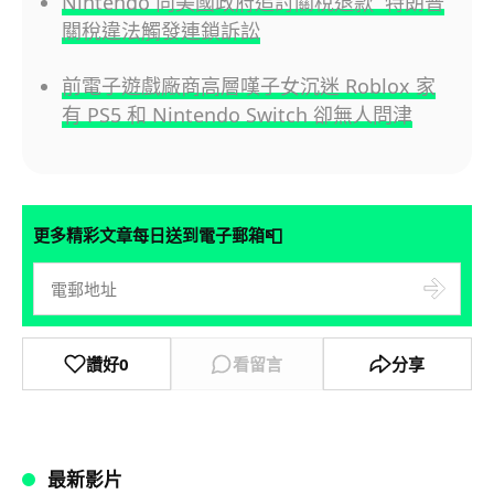
Nintendo 向美國政府追討關稅退款 特朗普
關稅違法觸發連鎖訴訟
前電子遊戲廠商高層嘆子女沉迷 Roblox 家
有 PS5 和 Nintendo Switch 卻無人問津
📮
更多精彩文章每日送到電子郵箱
讚好
0
看留言
分享
最新影片