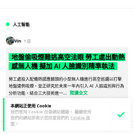
人工智能
Vin
1 日
地盤偷吸煙難逃高空法眼 勞工處出動熱
感無人機 擬加 AI 人臉識別精準執法
勞工處投入配備熱感應鏡頭的小型無人機進行高空巡邏以打擊
地盤違例吸煙，並正研究於未來一年內引入 AI 人臉識別與行為
閱讀全文
分析功能，結合三大技術進一...
本網站正使用 Cookie
246
55
分享
↗
我們使用 Cookie 改善網站體驗。 繼續使用
我們的網站即表示您同意我們的
Cookie 政
策
。