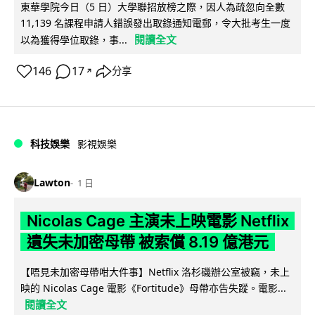
東華學院今日（5 日）大學聯招放榜之際，因人為疏忽向全數
11,139 名課程申請人錯誤發出取錄通知電郵，令大批考生一度
閱讀全文
以為獲得學位取錄，事...
146
17
分享
↗
科技娛樂
影視娛樂
Lawton
1 日
Nicolas Cage 主演未上映電影 Netflix
遺失未加密母帶 被索償 8.19 億港元
【唔見未加密母帶咁大件事】Netflix 洛杉磯辦公室被竊，未上
映的 Nicolas Cage 電影《Fortitude》母帶亦告失蹤。電影...
閱讀全文