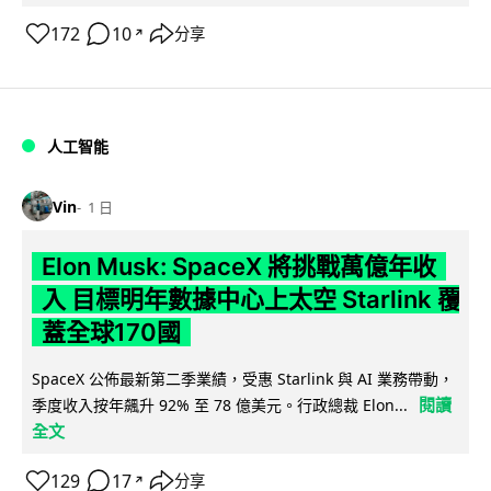
172
10
分享
↗
人工智能
Vin
1 日
Elon Musk: SpaceX 將挑戰萬億年收
入 目標明年數據中心上太空 Starlink 覆
蓋全球170國
SpaceX 公佈最新第二季業績，受惠 Starlink 與 AI 業務帶動，
閱讀
季度收入按年飆升 92% 至 78 億美元。行政總裁 Elon...
全文
129
17
分享
↗