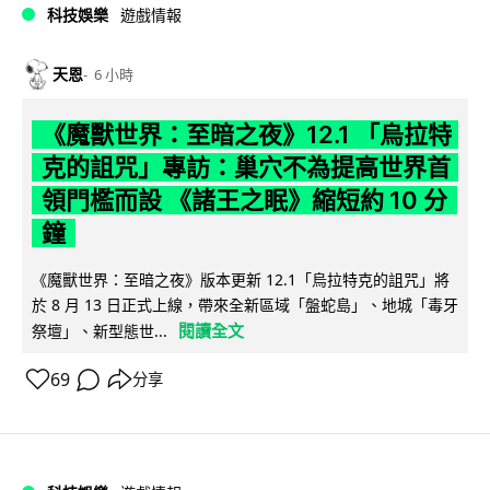
科技娛樂
遊戲情報
天恩
6 小時
《魔獸世界：至暗之夜》12.1 「烏拉特
克的詛咒」專訪：巢穴不為提高世界首
領門檻而設 《諸王之眠》縮短約 10 分
鐘
《魔獸世界：至暗之夜》版本更新 12.1「烏拉特克的詛咒」將
於 8 月 13 日正式上線，帶來全新區域「盤蛇島」、地城「毒牙
閱讀全文
祭壇」、新型態世...
69
分享