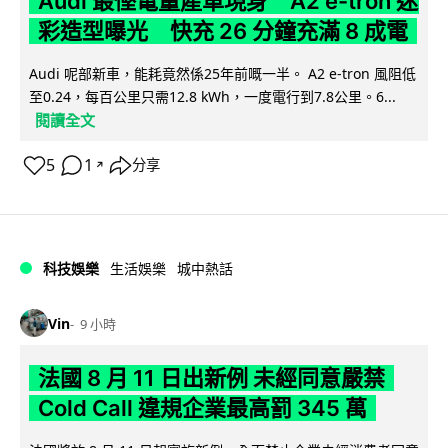
Audi 最慳電量產車現身 A2 e-tron 迷
彩造型曝光 快充 26 分鐘充滿 8 成電
Audi 呢部新車，能耗竟然係25年前嘅一半。 A2 e-tron 風阻低
至0.24，每百公里只需12.8 kWh，一度電行到7.8公里。6...
閱讀全文
5
1
分享
↗
科技娛樂
生活娛樂
城中熱話
Vin
9 小時
法國 8 月 11 日出新例 未經同意嚴禁
Cold Call 違規企業最高罰 345 萬