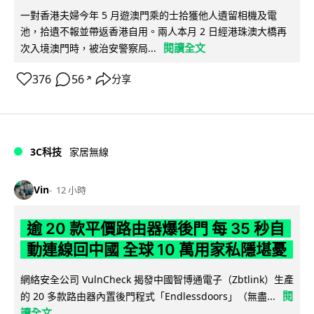
一對香港夫婦今年 5 月遊澳門乘的士拾獲他人遺留相機及電
池，拾遺不報並帶返香港自用。兩人本月 2 日經港珠澳大橋再
閱讀全文
次入境澳門時，被治安警察局...
376
56
分享
↗
3C科技
家居無線
Vin
12 小時
逾 20 款平價路由器爆後門 每 35 秒自
動連線回中國 全球 10 萬用家私隱堪憂
網絡安全公司 VulnCheck 揭發中國智博通電子（Zbtlink）生產
閱
的 20 多款路由器內置後門程式「Endlessdoors」（無盡...
讀全文