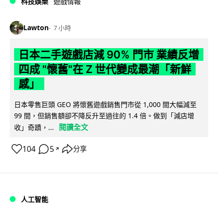
科技娛樂
遊戲情報
Lawton
7 小時
日本二手遊戲店減 90% 門市 業績反增
四成 "懷舊"在 Z 世代變成最潮「新鮮
感」
日本零售巨頭 GEO 將懷舊遊戲銷售門市從 1,000 間大幅減至
99 間，但銷售額卻不降反升至過往的 1.4 倍。做到「減店增
閱讀全文
收」奇蹟，...
104
5
分享
↗
人工智能