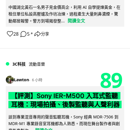
中國湖北黃石一名男子見金價高企，利用 AI 自學提煉黃金，在
租住單位私設高壓爐及作坊冶煉，過程產生大量刺鼻濃煙，驚
閱讀全文
動鄰居報警。警方到場揭發整...
28
5
分享
↗
3C科技
流動音樂
89
Lawton
6 小時
【評測】Sony IER-M500 入耳式監聽
耳機：現場拍攝、後製監聽與人聲利器
談到專業混音專用的聲音監聽耳機，Sony 經典 MDR-7506 到
MDR-M1 專業錄音室耳機都為人熟悉。而現在舞台製作者與創