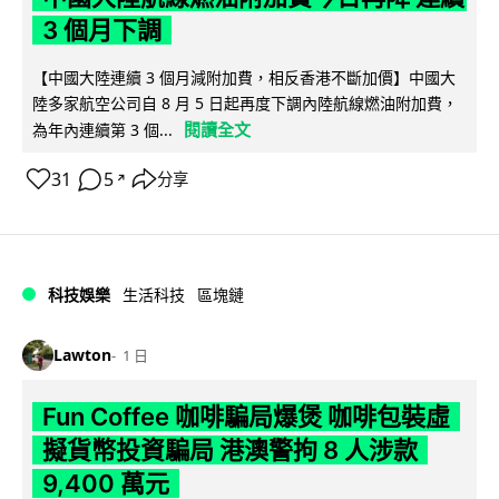
3 個月下調
【中國大陸連續 3 個月減附加費，相反香港不斷加價】中國大
陸多家航空公司自 8 月 5 日起再度下調內陸航線燃油附加費，
閱讀全文
為年內連續第 3 個...
31
5
分享
↗
科技娛樂
生活科技
區塊鏈
Lawton
1 日
Fun Coffee 咖啡騙局爆煲 咖啡包裝虛
擬貨幣投資騙局 港澳警拘 8 人涉款
9,400 萬元