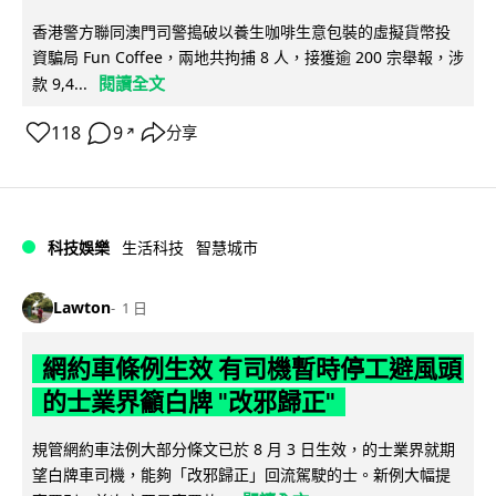
香港警方聯同澳門司警搗破以養生咖啡生意包裝的虛擬貨幣投
資騙局 Fun Coffee，兩地共拘捕 8 人，接獲逾 200 宗舉報，涉
閱讀全文
款 9,4...
118
9
分享
↗
科技娛樂
生活科技
智慧城市
Lawton
1 日
網約車條例生效 有司機暫時停工避風頭
的士業界籲白牌 "改邪歸正"
規管網約車法例大部分條文已於 8 月 3 日生效，的士業界就期
望白牌車司機，能夠「改邪歸正」回流駕駛的士。新例大幅提