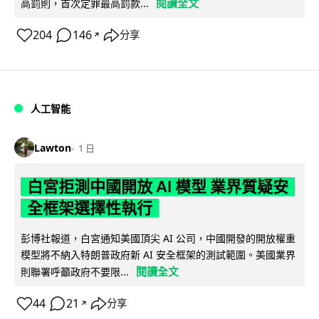
閱讀全文
高罰則，首次定罪最高罰款...
204
146
分享
↗
人工智能
Lawton
1 日
白宮拒測中國開放 AI 模型 業界質疑安
全框架選擇性執行
彭博社報道，白宮通知美國頂尖 AI 公司，中國開發的開放權重
模型將不納入特朗普政府新 AI 安全框架的測試範圍。美國業界
閱讀全文
則聯署呼籲政府不要限...
44
21
分享
↗