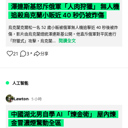
澤連斯基怒斥俄軍「人肉狩獵」 無人機
追殺烏克蘭小販近 40 秒仍被炸傷
烏克蘭克爾松一名 52 歲小販被俄軍無人機追擊近 40 秒後被炸
傷，影片由烏克蘭總統澤連斯基公開。他直斥俄軍對平民進行
閱讀全文
「狩獵式」攻擊，烏克蘭...
21
3
分享
↗
人工智能
Lawton
5 小時
中國湖北男自學 AI 「煉金術」 屋內煉
金冒濃煙驚動全區