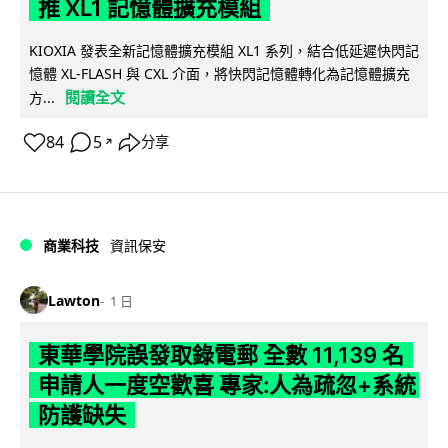
推 XL1 記憶體擴充模組
KIOXIA 發表全新記憶體擴充模組 XL1 系列，結合低延遲快閃記
憶體 XL-FLASH 與 CXL 介面，將快閃記憶體轉化為記憶體擴充
閱讀全文
方...
84
5
分享
↗
商業科技
資訊保安
Lawton
1 日
東華學院誤發取錄電郵 全數 11,139 名
申請人一度空歡喜 專家:人為疏忽+系統
防護缺失