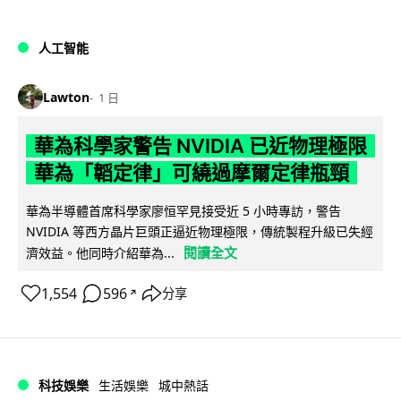
人工智能
Lawton
1 日
華為科學家警告 NVIDIA 已近物理極限
華為「韜定律」可繞過摩爾定律瓶頸
華為半導體首席科學家廖恒罕見接受近 5 小時專訪，警告
NVIDIA 等西方晶片巨頭正逼近物理極限，傳統製程升級已失經
閱讀全文
濟效益。他同時介紹華為...
1,554
596
分享
↗
科技娛樂
生活娛樂
城中熱話