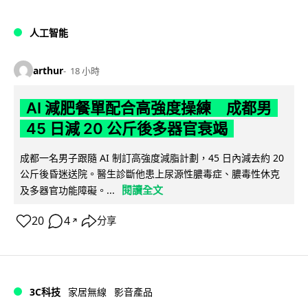
人工智能
arthur
18 小時
AI 減肥餐單配合高強度操練 成都男
45 日減 20 公斤後多器官衰竭
成都一名男子跟隨 AI 制訂高強度減脂計劃，45 日內減去約 20
公斤後昏迷送院。醫生診斷他患上尿源性膿毒症、膿毒性休克
閱讀全文
及多器官功能障礙。...
20
4
分享
↗
3C科技
家居無線
影音產品