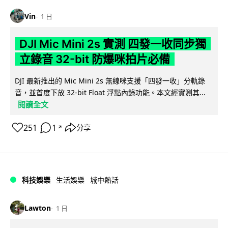
Vin
1 日
DJI Mic Mini 2s 實測 四發一收同步獨
立錄音 32-bit 防爆咪拍片必備
DJI 最新推出的 Mic Mini 2s 無線咪支援「四發一收」分軌錄
音，並首度下放 32-bit Float 浮點內錄功能。本文經實測其...
閱讀全文
251
1
分享
↗
科技娛樂
生活娛樂
城中熱話
Lawton
1 日