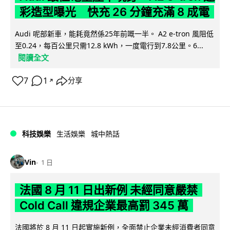
彩造型曝光 快充 26 分鐘充滿 8 成電
Audi 呢部新車，能耗竟然係25年前嘅一半。 A2 e-tron 風阻低
至0.24，每百公里只需12.8 kWh，一度電行到7.8公里。6...
閱讀全文
7
1
分享
↗
科技娛樂
生活娛樂
城中熱話
Vin
1 日
法國 8 月 11 日出新例 未經同意嚴禁
Cold Call 違規企業最高罰 345 萬
法國將於 8 月 11 日起實施新例，全面禁止企業未經消費者同意