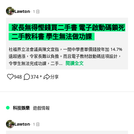
Lawton
1 日
家長無得慳錢買二手書 電子啟動碼鎖死
二手教科書 學生無法做功課
社福界立法會議員陳文宜指，一間中學書單價錢按年加 14.7%
遠超通漲，令家長難以負擔。而且電子教材啟動碼這項設計，
閱讀全文
令學生無法完成功課，二手...
948
374
分享
↗
科技娛樂
遊戲情報
Lawton
1 日