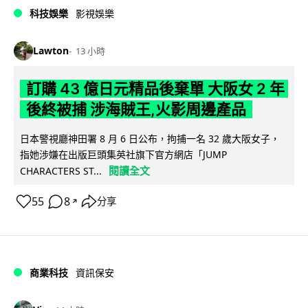
科技娛樂
影視娛樂
Lawton
13 小時
訂購 43 億日元精品後棄單 大阪女 2 年
後終被捕 涉海賊王,火影周邊產品
日本警視廳神田署 8 月 6 日公布，拘捕一名 32 歲大阪女子，
指她涉嫌在出版巨頭集英社旗下官方網店「JUMP
閱讀全文
CHARACTERS ST...
55
8
分享
↗
商業科技
資訊保安