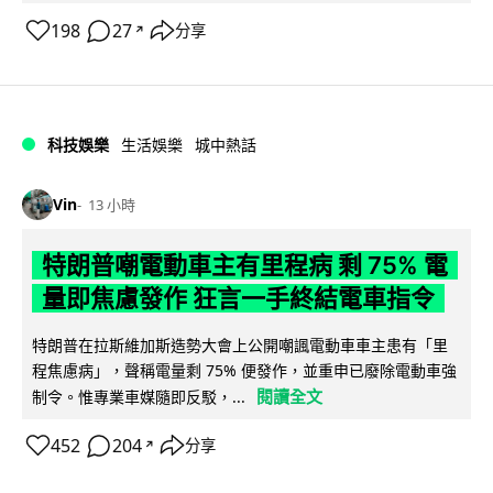
198
27
分享
↗
科技娛樂
生活娛樂
城中熱話
Vin
13 小時
特朗普嘲電動車主有里程病 剩 75% 電
量即焦慮發作 狂言一手終結電車指令
特朗普在拉斯維加斯造勢大會上公開嘲諷電動車車主患有「里
程焦慮病」，聲稱電量剩 75% 便發作，並重申已廢除電動車強
閱讀全文
制令。惟專業車媒隨即反駁，...
452
204
分享
↗