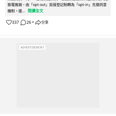
致電推銷，由「opt-out」拒接登記制轉為「opt-in」先徵同意
閱讀全文
機制。違...
337
26
分享
↗
ADVERTISEMENT