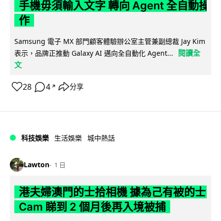
手機毋須輸入文字 轉向 Agent 全自動操
作
Samsung 電子 MX 部門顧客體驗辦公室主管兼副總裁 Jay Kim
閱讀全
表示，品牌正推動 Galaxy AI 邁向全自動化 Agent...
文
28
4
分享
↗
科技娛樂
生活娛樂
城中熱話
Lawton
1 日
港夫婦澳門的士拾相機 據為己有被的士
Cam 睇到 2 個月後再入境被捕