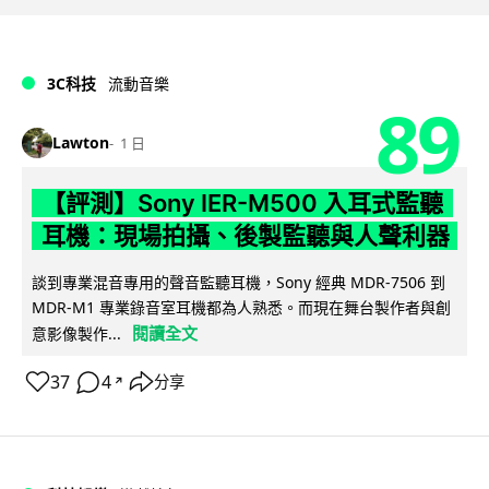
3C科技
流動音樂
89
Lawton
1 日
【評測】Sony IER-M500 入耳式監聽
耳機：現場拍攝、後製監聽與人聲利器
談到專業混音專用的聲音監聽耳機，Sony 經典 MDR-7506 到
MDR-M1 專業錄音室耳機都為人熟悉。而現在舞台製作者與創
閱讀全文
意影像製作...
37
4
分享
↗