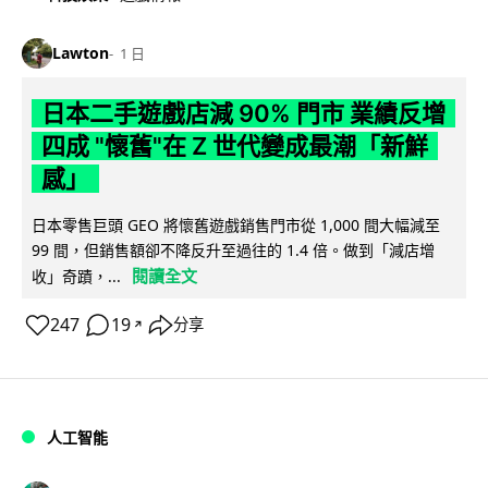
Lawton
1 日
日本二手遊戲店減 90% 門市 業績反增
四成 "懷舊"在 Z 世代變成最潮「新鮮
感」
日本零售巨頭 GEO 將懷舊遊戲銷售門市從 1,000 間大幅減至
99 間，但銷售額卻不降反升至過往的 1.4 倍。做到「減店增
閱讀全文
收」奇蹟，...
247
19
分享
↗
人工智能