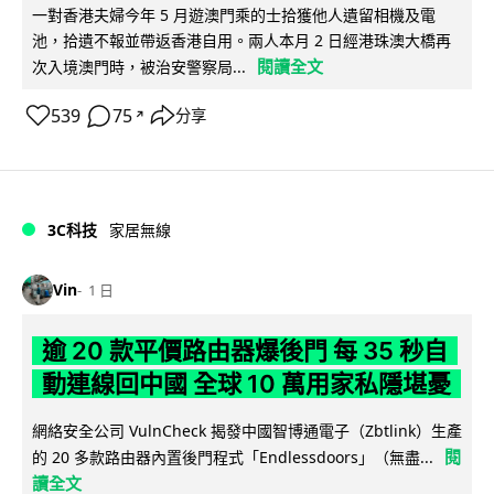
一對香港夫婦今年 5 月遊澳門乘的士拾獲他人遺留相機及電
池，拾遺不報並帶返香港自用。兩人本月 2 日經港珠澳大橋再
閱讀全文
次入境澳門時，被治安警察局...
539
75
分享
↗
3C科技
家居無線
Vin
1 日
逾 20 款平價路由器爆後門 每 35 秒自
動連線回中國 全球 10 萬用家私隱堪憂
網絡安全公司 VulnCheck 揭發中國智博通電子（Zbtlink）生產
閱
的 20 多款路由器內置後門程式「Endlessdoors」（無盡...
讀全文