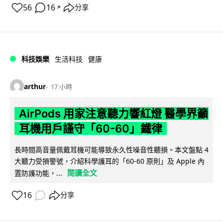
56
16
分享
↗
科技娛樂
生活科技
健康
arthur
17 小時
AirPods 用家注意聽力響紅燈 醫學界籲
耳機用戶謹守「60-60」鐵律
長時間高音量佩戴耳機可能導致永久性噪音性聽損。本文盤點 4
大聽力受損警號，介紹科學護耳的「60-60 原則」及 Apple 內
閱讀全文
置防護功能，...
16
分享