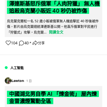
澤連斯基怒斥俄軍「人肉狩獵」 無人機
追殺烏克蘭小販近 40 秒仍被炸傷
烏克蘭克爾松一名 52 歲小販被俄軍無人機追擊近 40 秒後被炸
傷，影片由烏克蘭總統澤連斯基公開。他直斥俄軍對平民進行
閱讀全文
「狩獵式」攻擊，烏克蘭...
104
40
分享
↗
人工智能
Lawton
1 日
中國湖北男自學 AI 「煉金術」 屋內煉
金冒濃煙驚動全區