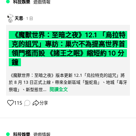
科技娛樂
遊戲情報
天恩
1 日
《魔獸世界：至暗之夜》12.1 「烏拉特
克的詛咒」專訪：巢穴不為提高世界首
領門檻而設 《諸王之眠》縮短約 10 分
鐘
《魔獸世界：至暗之夜》版本更新 12.1「烏拉特克的詛咒」將
於 8 月 13 日正式上線，帶來全新區域「盤蛇島」、地城「毒牙
閱讀全文
祭壇」、新型態世...
115
分享
科技娛樂
遊戲情報