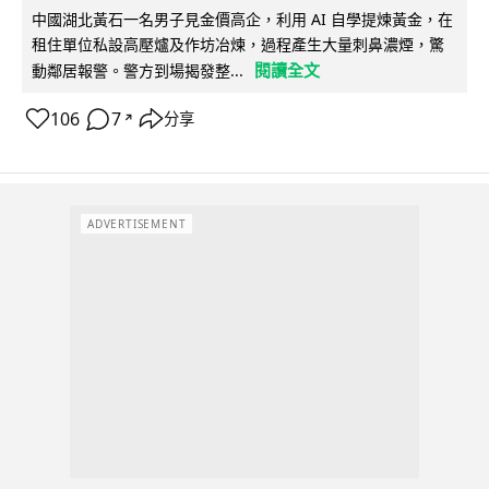
中國湖北黃石一名男子見金價高企，利用 AI 自學提煉黃金，在
租住單位私設高壓爐及作坊冶煉，過程產生大量刺鼻濃煙，驚
閱讀全文
動鄰居報警。警方到場揭發整...
106
7
分享
↗
ADVERTISEMENT