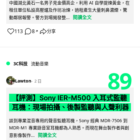
中國湖北黃石一名男子見金價高企，利用 AI 自學提煉黃金，在
租住單位私設高壓爐及作坊冶煉，過程產生大量刺鼻濃煙，驚
閱讀全文
動鄰居報警。警方到場揭發整...
113
8
分享
↗
3C科技
流動音樂
89
Lawton
2 日
【評測】Sony IER-M500 入耳式監聽
耳機：現場拍攝、後製監聽與人聲利器
談到專業混音專用的聲音監聽耳機，Sony 經典 MDR-7506 到
MDR-M1 專業錄音室耳機都為人熟悉。而現在舞台製作者與創
閱讀全文
意影像製作...