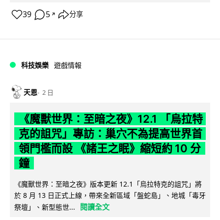
39
5
分享
↗
科技娛樂
遊戲情報
天恩
2 日
《魔獸世界：至暗之夜》12.1 「烏拉特
克的詛咒」專訪：巢穴不為提高世界首
領門檻而設 《諸王之眠》縮短約 10 分
鐘
《魔獸世界：至暗之夜》版本更新 12.1「烏拉特克的詛咒」將
於 8 月 13 日正式上線，帶來全新區域「盤蛇島」、地城「毒牙
閱讀全文
祭壇」、新型態世...