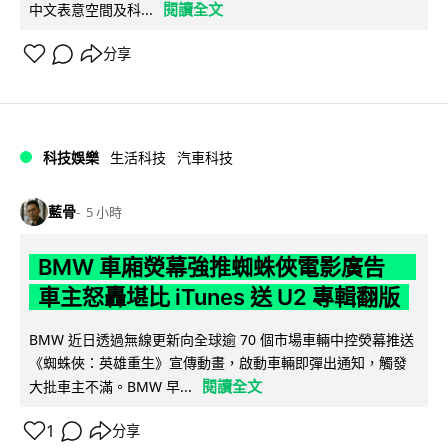
閱讀全文
中文表意空間及科...
分享
科技娛樂
生活科技
汽車科技
藍骨
5 小時
BMW 車廂熒幕強推蜘蛛俠電影廣告
車主怒轟堪比 iTunes 送 U2 專輯翻版
BMW 近日透過無線更新向全球逾 70 個市場車輛中控熒幕推送
《蜘蛛俠：英雄重生》宣傳動畫，啟動車輛即彈出通知，觸發
閱讀全文
大批車主不滿。BMW 早...
1
分享