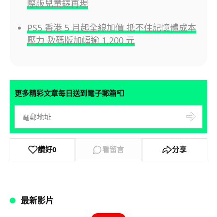
際版兒童錶再現
PS5 香港 5 月起全線加價 抵不住記憶體成本
壓力 數碼版加幅逾 1,200 元
📮
更多精彩文章每日送到電子郵箱
讚好
0
看留言
分享
最新影片