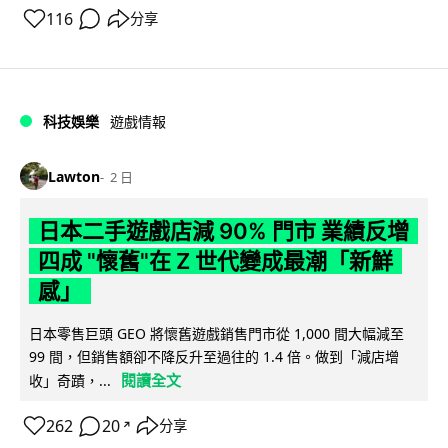
116
分享
科技娛樂
遊戲情報
Lawton
2 日
日本二手遊戲店減 90% 門市 業績反增
四成 "懷舊"在 Z 世代變成最潮「新鮮
感」
日本零售巨頭 GEO 將懷舊遊戲銷售門市從 1,000 間大幅減至
99 間，但銷售額卻不降反升至過往的 1.4 倍。做到「減店增
閱讀全文
收」奇蹟，...
262
20
分享
↗