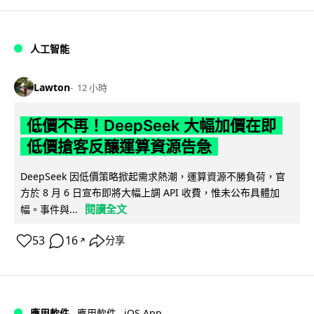
人工智能
Lawton
12 小時
低價不再！DeepSeek 大幅加價在即
低價搶客反釀運算資源告急
DeepSeek 因低價策略掀起需求熱潮，運算資源不勝負荷，官
方於 8 月 6 日宣布即將大幅上調 API 收費，惟未公布具體加
閱讀全文
幅。事件與...
53
16
分享
↗
iOS App
應用軟件
應用軟件