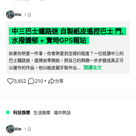
Vin
1 日
中三巴士鐵路迷 自製紙皮遙控巴士 門,
水撥識郁 + 實時GPS報站
如果你熱愛一件事，你會熱愛到怎樣的程度？一位就讀中三的
巴士鐵路迷，選擇由零開始，把自己的興趣一步步變成真正可
閱讀全文
以運作的作品。他以紙皮親手製作出...
3,652
210
分享
↗
科技娛樂
生活娛樂
城中熱話
Vin
1 日