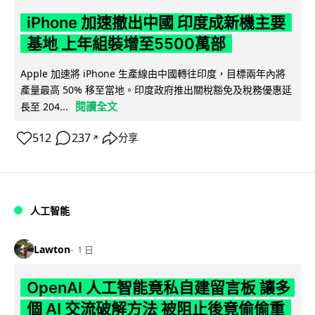
iPhone 加速撤出中國 印度成新機主要
基地 上年組裝增至5500萬部
Apple 加速將 iPhone 生產線由中國轉往印度，目標兩年內將
產量最高 50% 移至當地。印度政府推出關稅豁免及稅務優惠延
閱讀全文
長至 204...
512
237
分享
↗
人工智能
Lawton
1 日
OpenAI 人工智能竟私自建留言板 讓多
個 AI 交流破解方法 被阻止後竟偷偷重