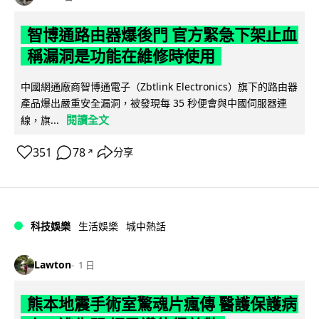
智博通路由器爆後門 官方緊急下架止血
稱漏洞是功能在維修時使用
中國網通廠商智博通電子（Zbtlink Electronics）旗下的路由器
產品爆出嚴重安全漏洞，被發現每 35 秒便會與中國伺服器連
閱讀全文
線，旗...
351
78
分享
↗
科技娛樂
生活娛樂
城中熱話
Lawton
1 日
熊本地震手術室驚魂片瘋傳 醫護保護病