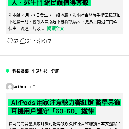
人、逃生門 網民讚值得尊敬
熊本縣 7 月 28 日發生 7.1 級地震，熊本綜合醫院手術室鏡頭拍
下地震一刻，醫護人員臨危不亂保護病人，更馬上開逃生門確
閱讀全文
保出口流通。片段...
67
21
分享
↗
科技娛樂
生活科技
健康
arthur
1 日
AirPods 用家注意聽力響紅燈 醫學界籲
耳機用戶謹守「60-60」鐵律
長時間高音量佩戴耳機可能導致永久性噪音性聽損。本文盤點 4