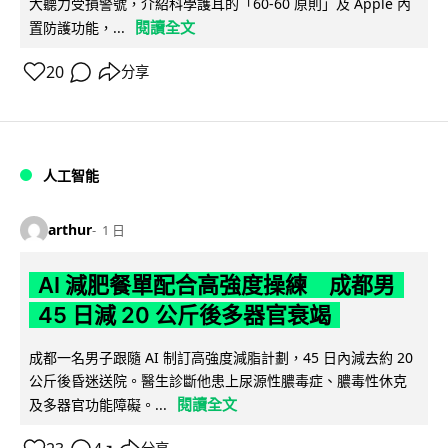
大聽力受損警號，介紹科學護耳的「60-60 原則」及 Apple 內
閱讀全文
置防護功能，...
20
分享
人工智能
arthur
1 日
AI 減肥餐單配合高強度操練 成都男
45 日減 20 公斤後多器官衰竭
成都一名男子跟隨 AI 制訂高強度減脂計劃，45 日內減去約 20
公斤後昏迷送院。醫生診斷他患上尿源性膿毒症、膿毒性休克
閱讀全文
及多器官功能障礙。...