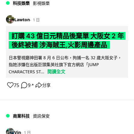
科技娛樂
影視娛樂
Lawton
1 日
訂購 43 億日元精品後棄單 大阪女 2 年
後終被捕 涉海賊王,火影周邊產品
日本警視廳神田署 8 月 6 日公布，拘捕一名 32 歲大阪女子，
指她涉嫌在出版巨頭集英社旗下官方網店「JUMP
閱讀全文
CHARACTERS ST...
75
9
分享
↗
商業科技
資訊保安
Vin
1 日