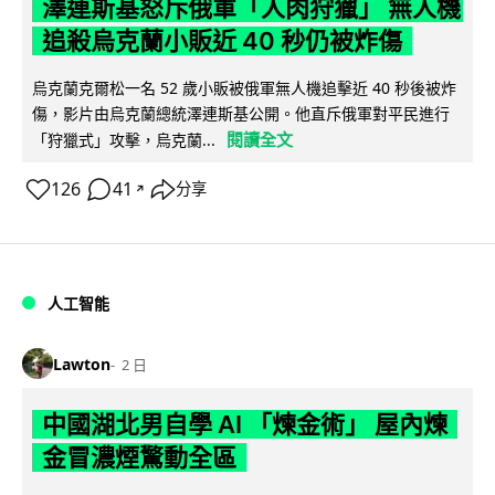
澤連斯基怒斥俄軍「人肉狩獵」 無人機
追殺烏克蘭小販近 40 秒仍被炸傷
烏克蘭克爾松一名 52 歲小販被俄軍無人機追擊近 40 秒後被炸
傷，影片由烏克蘭總統澤連斯基公開。他直斥俄軍對平民進行
閱讀全文
「狩獵式」攻擊，烏克蘭...
126
41
分享
↗
人工智能
Lawton
2 日
中國湖北男自學 AI 「煉金術」 屋內煉
金冒濃煙驚動全區