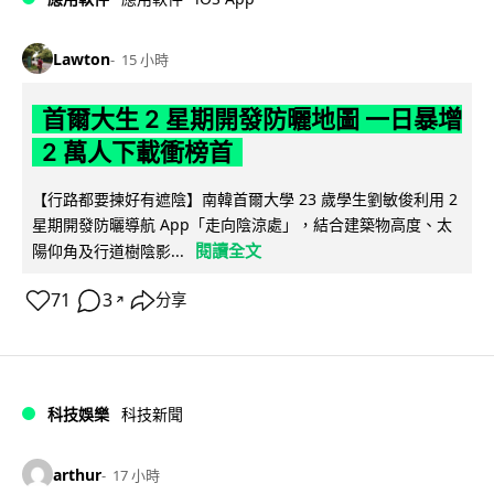
Lawton
15 小時
首爾大生 2 星期開發防曬地圖 一日暴增
2 萬人下載衝榜首
【行路都要揀好有遮陰】南韓首爾大學 23 歲學生劉敏俊利用 2
星期開發防曬導航 App「走向陰涼處」，結合建築物高度、太
閱讀全文
陽仰角及行道樹陰影...
71
3
分享
↗
科技娛樂
科技新聞
arthur
17 小時