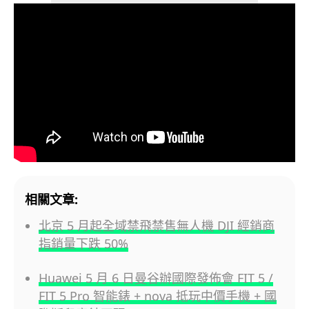
相關文章:
北京 5 月起全域禁飛禁售無人機 DJI 經銷商
指銷量下跌 50%
Huawei 5 月 6 日曼谷辦國際發佈會 FIT 5 /
FIT 5 Pro 智能錶 + nova 抵玩中價手機 + 國