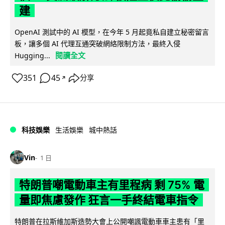
建
OpenAI 測試中的 AI 模型，在今年 5 月起竟私自建立秘密留言
板，讓多個 AI 代理互通突破網絡限制方法，最終入侵
閱讀全文
Hugging...
351
45
分享
↗
科技娛樂
生活娛樂
城中熱話
Vin
1 日
特朗普嘲電動車主有里程病 剩 75% 電
量即焦慮發作 狂言一手終結電車指令
特朗普在拉斯維加斯造勢大會上公開嘲諷電動車車主患有「里