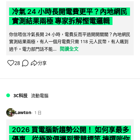
冷氣 24 小時長開電費更平？內地網民
實測結果兩極 專家拆解慳電邏輯
你信唔信冷氣長開 24 小時，電費反而平過開開關關？內地網民
實測結果兩極，有人一個月電費只需 118 元人民幣，有人飆到
閱讀全文
過千。電力部門話不能...
28
分享
3C科技
流動電腦
Lawton
1 日
2026 買電腦新趨勢公開！ 如何享最多
優惠 從極致便攜到電競標竿 揀選啱你