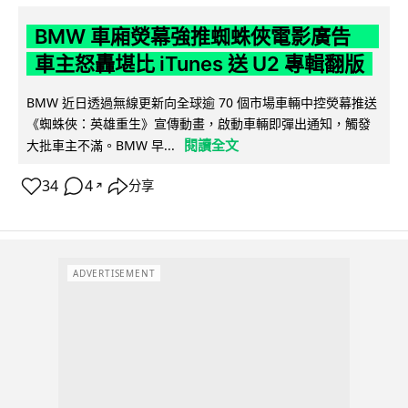
BMW 車廂熒幕強推蜘蛛俠電影廣告
車主怒轟堪比 iTunes 送 U2 專輯翻版
BMW 近日透過無線更新向全球逾 70 個市場車輛中控熒幕推送
《蜘蛛俠：英雄重生》宣傳動畫，啟動車輛即彈出通知，觸發
閱讀全文
大批車主不滿。BMW 早...
34
4
分享
↗
ADVERTISEMENT