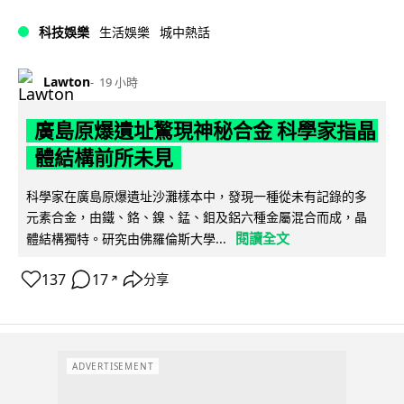
科技娛樂
生活娛樂
城中熱話
Lawton
19 小時
廣島原爆遺址驚現神秘合金 科學家指晶
體結構前所未見
科學家在廣島原爆遺址沙灘樣本中，發現一種從未有記錄的多
元素合金，由鐵、鉻、鎳、錳、鉬及鋁六種金屬混合而成，晶
閱讀全文
體結構獨特。研究由佛羅倫斯大學...
137
17
分享
↗
ADVERTISEMENT