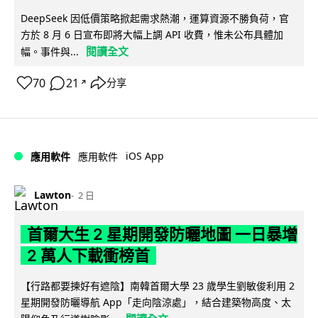
DeepSeek 因低價策略掀起需求熱潮，運算資源不勝負荷，官
方於 8 月 6 日宣布即將大幅上調 API 收費，惟未公布具體加
閱讀全文
幅。事件與...
70
21
分享
↗
iOS App
應用軟件
應用軟件
Lawton
2 日
首爾大生 2 星期開發防曬地圖 一日暴增
2 萬人下載衝榜首
【行路都要揀好有遮陰】南韓首爾大學 23 歲學生劉敏俊利用 2
星期開發防曬導航 App「走向陰涼處」，結合建築物高度、太