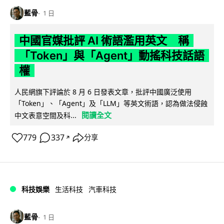
藍骨
1 日
中國官媒批評 AI 術語濫用英文 稱
「Token」與「Agent」動搖科技話語
權
人民網旗下評論於 8 月 6 日發表文章，批評中國廣泛使用
「Token」、「Agent」及「LLM」等英文術語，認為做法侵蝕
閱讀全文
中文表意空間及科...
779
337
分享
↗
科技娛樂
生活科技
汽車科技
藍骨
1 日