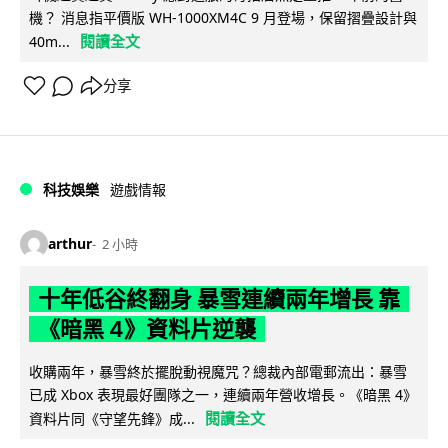
機？ 消息指平價版 WH-1000XM4C 9 月登場，保留摺疊設計與
閱讀全文
40m...
分享
科技娛樂
遊戲情報
arthur
2 小時
十年低谷終翻身 暴雪連續兩年增長 靠
《暗黑 4》資料片逆襲
收購兩年，暴雪終於擺脫動視魔咒？總裁內部電郵流出：暴雪
已成 Xbox 表現最好團隊之一，連續兩年營收增長。《暗黑 4》
閱讀全文
資料片同《守望先鋒》成...