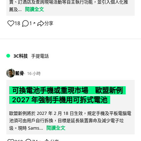
賣、訂酒店及查詢現場活動等自主執行功能，並引入個人化推
閱讀全文
薦及...
18
1
分享
↗
3C科技
手提電話
藍骨
16 小時
可換電池手機或重現市場 歐盟新例
2027 年強制手機用可拆式電池
歐盟新例將於 2027 年 2 月 18 日生效，規定手機及平板電腦電
池須可由用戶自行拆換，目標是延長裝置壽命及減少電子垃
閱讀全文
圾。現時 Sams...