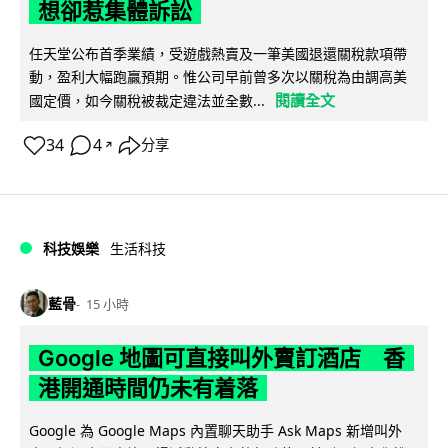
想卻惹集體訴訟
任天堂公布首季業績，受遊戲熱賣及一筆美國退還關稅款項帶
動，盈利大幅跑贏預期。惟公司早前曾多次以關稅為由調高美
閱讀全文
國定價，如今關稅被裁定違法並全數...
34
4
分享
↗
科技娛樂
生活科技
藍骨
15 小時
Google 地圖可直接叫外賣訂酒店 香
港開通時間仍未有着落
Google 為 Google Maps 內置聊天助手 Ask Maps 新增叫外