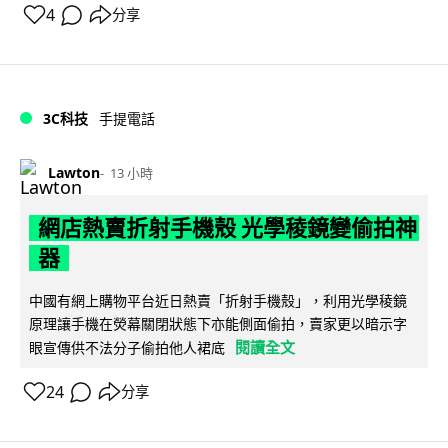
4
分享
3C科技
手提電話
Lawton
13 小時
網店熱賣折射手機殼 光學稜鏡變偷拍神
器
中國有網上購物平台近日熱賣「折射手機殼」，利用光學稜鏡
原理讓手機在熒幕關閉狀態下亦能側面偷拍，賣家更以暗示字
閱讀全文
眼宣傳供不法分子偷拍他人裙底
24
分享