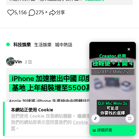
5,156
275
分享
↗
科技娛樂
生活娛樂
城中熱話
×
Vin
2 日
iPhone 加速撤出中國 印度成新機主要
基地 上年組裝增至5500萬部
Apple 加速將 iPhone 生產線由中國轉往印度，目標兩年內將
產量最高 50% 移至當地。印度政府推出關稅豁免及稅務優惠延
本網站正使用 Cookie
閱讀全文
長至 204...
我們使用 Cookie 改善網站體驗。 繼續使用
🎵
⛶
我們的網站即表示您同意我們的
Cookie 政
策
。
567
256
分享
↗
📖 詳細評測
→