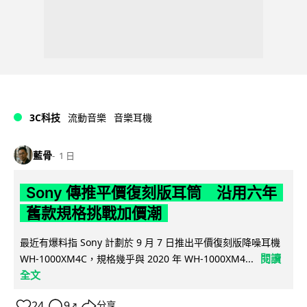
3C科技
流動音樂
音樂耳機
藍骨
1 日
Sony 傳推平價復刻版耳筒 沿用六年
舊款規格挑戰加價潮
最近有爆料指 Sony 計劃於 9 月 7 日推出平價復刻版降噪耳機
閱讀
WH-1000XM4C，規格幾乎與 2020 年 WH-1000XM4...
全文
24
9
分享
↗