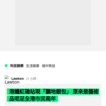
科技娛樂
生活娛樂
城中熱話
Lawton
21 小時
港鐵紅磡站現「黐地銀包」 原來是藝術
品呃足全港市民兩年