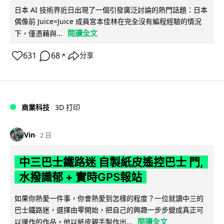
日本 AI 技術界近日出現了一個引發廣泛討論的熱門話題：日本
偶像前 Juice=Juice 成員宮本佳林在完全沒有編程經驗的情況
閱讀全文
下，僅憑藉與...
631
68
分享
↗
商業科技
3D 打印
Vin
2 日
中三巴士鐵路迷 自製紙皮遙控巴士 門,
水撥識郁 + 實時GPS報站
如果你熱愛一件事，你會熱愛到怎樣的程度？一位就讀中三的
巴士鐵路迷，選擇由零開始，把自己的興趣一步步變成真正可
閱讀全文
以運作的作品。他以紙皮親手製作出...