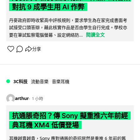
對抗 9 成學生用 AI 作弊
丹麥政府即時收緊高中評核規則，要求學生為在家完成書面考
試接受口頭答辯，藉此核實作品是否由學生自行完成。學校亦
閱讀全文
要在筆試監察電腦螢幕、設定網絡防...
分享
3C科技
流動音樂
音樂耳機
arthur
1 小時
抗通脹奇招？傳 Sony 擬重推六年前經
典耳機 XM4 低價登場
耳機越賣越貴，Sony 應對通脹的奇招居然是重推 6 年前的舊