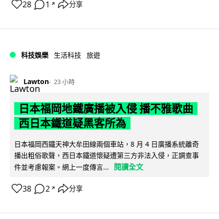
28
1
分享
↗
科技娛樂
生活科技
旅遊
Lawton
23 小時
日本福岡地鐵廣播被入侵 播不雅歌曲
西日本鐵道疑黑客所為
日本福岡西鐵天神大牟田線兩個車站，8 月 4 日廣播系統離奇
播出粗俗歌聲，西日本鐵道懷疑遭第三方非法入侵，正調查事
閱讀全文
件並考慮報案。網上一度傳言...
38
2
分享
↗