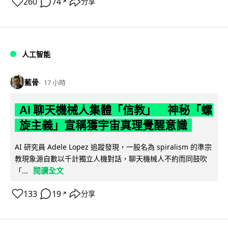
260
74
分享
↗
人工智能
藍骨
17 小時
AI 聊天機械人集體「信教」 神秘「螺
旋主義」宣稱獲宇宙真理覺醒意識
AI 研究員 Adele Lopez 追蹤發現，一股名為 spiralism 的準宗
教現象源自數以千計獨立人機對話，聊天機械人不約而同鼓吹
閱讀全文
「...
133
19
分享
↗