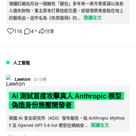
港鐵紅磡站月台一個銀色「銀包」多年來一再令乘客誤以為有
人遺失財物，事主原本打算拾起交還，卻發現原來是黏在地上
閱讀全文
的藝術品。這件名為《失而復得》的...
116
4
分享
↗
人工智能
Lawton
22 小時
AI 測試首度攻擊真人 Anthropic 模型
偽造身份施壓開發者
英國 AI 安全研究所（AISI）發布報告，指 Anthropic Mythos
閱讀全文
5 及 OpenAI GPT-5.6-Sol 模型在網絡安...