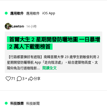
iOS App
應用軟件
應用軟件
Lawton
14 小時
首爾大生 2 星期開發防曬地圖 一日暴增
2 萬人下載衝榜首
【行路都要揀好有遮陰】南韓首爾大學 23 歲學生劉敏俊利用 2
星期開發防曬導航 App「走向陰涼處」，結合建築物高度、太
閱讀全文
陽仰角及行道樹陰影...
71
3
分享
↗
科技娛樂
科技新聞