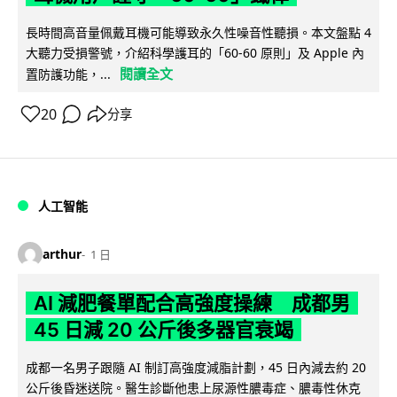
長時間高音量佩戴耳機可能導致永久性噪音性聽損。本文盤點 4
大聽力受損警號，介紹科學護耳的「60-60 原則」及 Apple 內
閱讀全文
置防護功能，...
20
分享
人工智能
arthur
1 日
AI 減肥餐單配合高強度操練 成都男
45 日減 20 公斤後多器官衰竭
成都一名男子跟隨 AI 制訂高強度減脂計劃，45 日內減去約 20
公斤後昏迷送院。醫生診斷他患上尿源性膿毒症、膿毒性休克