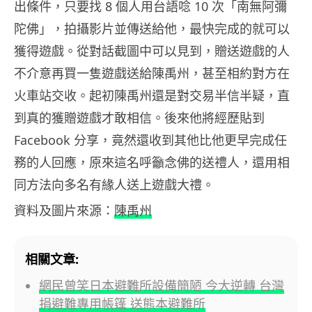
出條件，只要找 8 個人用台語唸 10 次「南無阿彌
陀佛」，拍攝影片並傳送給他，最快完成的就可以
獲得遊戲。從對話截圖中可以見到，贈送遊戲的人
不介意再買一隻遊戲送給陳禹州，甚至相約對方在
火車站交收。起初陳禹州還是對交易半信半疑，直
到真的獲贈遊戲才敢相信。後來他將經歷貼到
Facebook 分享，竟然還收到其他比他更早完成任
務的人回應，原來這名呼籲念佛的送禮人，還用相
同方法向多名有緣人送上遊戲大禮。
資料及圖片來源：
陳禹州
相關文章:
網民曾笑日本避難所設備簡陋 今大逆轉 台灣
捐避難專用帳篷 送熊本避難所