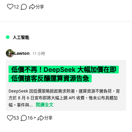
12
分享
人工智能
Lawton
11 小時
低價不再！DeepSeek 大幅加價在即
低價搶客反釀運算資源告急
DeepSeek 因低價策略掀起需求熱潮，運算資源不勝負荷，官
方於 8 月 6 日宣布即將大幅上調 API 收費，惟未公布具體加
閱讀全文
幅。事件與...
53
16
分享
↗