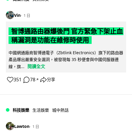
Vin
1 日
智博通路由器爆後門 官方緊急下架止血
稱漏洞是功能在維修時使用
中國網通廠商智博通電子（Zbtlink Electronics）旗下的路由器
產品爆出嚴重安全漏洞，被發現每 35 秒便會與中國伺服器連
閱讀全文
線，旗...
351
78
分享
↗
科技娛樂
生活娛樂
城中熱話
Lawton
1 日