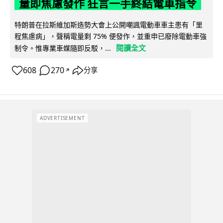
量即焦慮發作 狂言一手終結電車指令
特朗普在拉斯維加斯造勢大會上公開嘲諷電動車車主患有「里
程焦慮病」，聲稱電量剩 75% 便發作，並重申已廢除電動車強
閱讀全文
制令。惟專業車媒隨即反駁，...
608
270
分享
↗
ADVERTISEMENT