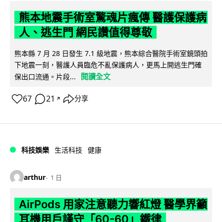
熊本地震手術室驚魂片瘋傳 醫護保護病
人、逃生門 網民讚值得尊敬
熊本縣 7 月 28 日發生 7.1 級地震，熊本綜合醫院手術室鏡頭拍
下地震一刻，醫護人員臨危不亂保護病人，更馬上開逃生門確
閱讀全文
保出口流通。片段...
67
21
分享
↗
科技娛樂
生活科技
健康
arthur
1 日
AirPods 用家注意聽力響紅燈 醫學界籲
耳機用戶謹守「60-60」鐵律