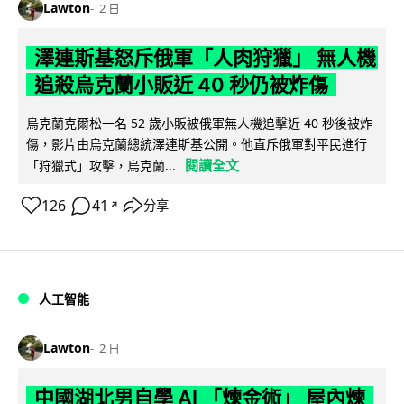
Lawton
2 日
澤連斯基怒斥俄軍「人肉狩獵」 無人機
追殺烏克蘭小販近 40 秒仍被炸傷
烏克蘭克爾松一名 52 歲小販被俄軍無人機追擊近 40 秒後被炸
傷，影片由烏克蘭總統澤連斯基公開。他直斥俄軍對平民進行
閱讀全文
「狩獵式」攻擊，烏克蘭...
126
41
分享
↗
人工智能
Lawton
2 日
中國湖北男自學 AI 「煉金術」 屋內煉