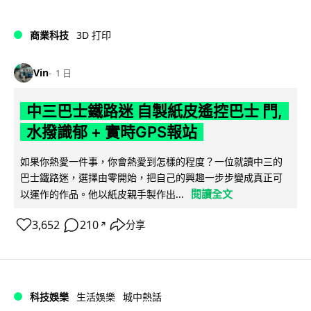
商業科技
3D 打印
Vin
1 日
中三巴士鐵路迷 自製紙皮遙控巴士 門,
水撥識郁 + 實時GPS報站
如果你熱愛一件事，你會熱愛到怎樣的程度？一位就讀中三的
巴士鐵路迷，選擇由零開始，把自己的興趣一步步變成真正可
閱讀全文
以運作的作品。他以紙皮親手製作出...
3,652
210
分享
↗
科技娛樂
生活娛樂
城中熱話