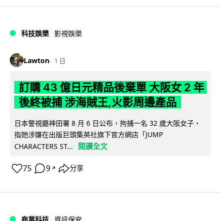
科技娛樂
影視娛樂
Lawton
1 日
訂購 43 億日元精品後棄單 大阪女 2 年
後終被捕 涉海賊王,火影周邊產品
日本警視廳神田署 8 月 6 日公布，拘捕一名 32 歲大阪女子，
指她涉嫌在出版巨頭集英社旗下官方網店「JUMP
閱讀全文
CHARACTERS ST...
75
9
分享
↗
商業科技
資訊保安