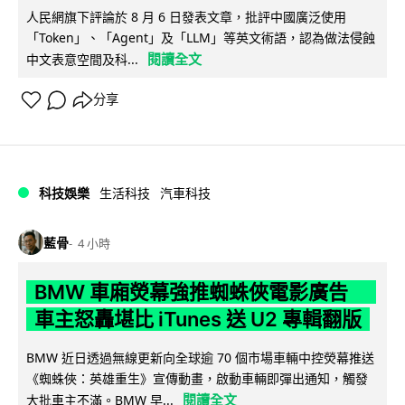
人民網旗下評論於 8 月 6 日發表文章，批評中國廣泛使用
「Token」、「Agent」及「LLM」等英文術語，認為做法侵蝕
閱讀全文
中文表意空間及科...
分享
科技娛樂
生活科技
汽車科技
藍骨
4 小時
BMW 車廂熒幕強推蜘蛛俠電影廣告
車主怒轟堪比 iTunes 送 U2 專輯翻版
BMW 近日透過無線更新向全球逾 70 個市場車輛中控熒幕推送
《蜘蛛俠：英雄重生》宣傳動畫，啟動車輛即彈出通知，觸發
閱讀全文
大批車主不滿。BMW 早...