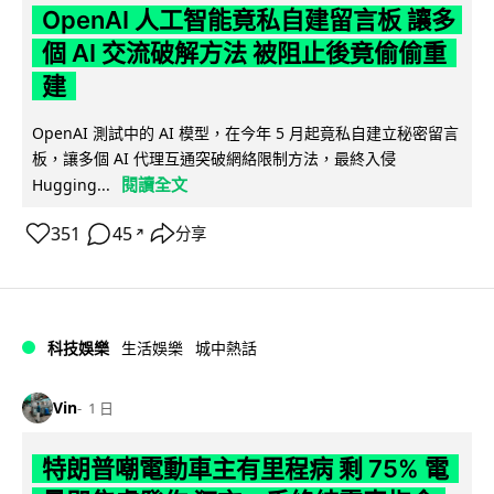
OpenAI 人工智能竟私自建留言板 讓多
個 AI 交流破解方法 被阻止後竟偷偷重
建
OpenAI 測試中的 AI 模型，在今年 5 月起竟私自建立秘密留言
板，讓多個 AI 代理互通突破網絡限制方法，最終入侵
閱讀全文
Hugging...
351
45
分享
↗
科技娛樂
生活娛樂
城中熱話
Vin
1 日
特朗普嘲電動車主有里程病 剩 75% 電