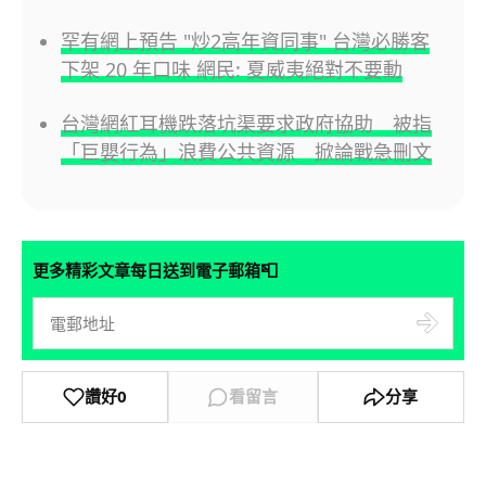
罕有網上預告 "炒2高年資同事" 台灣必勝客
下架 20 年口味 網民: 夏威夷絕對不要動
台灣網紅耳機跌落坑渠要求政府協助 被指
「巨嬰行為」浪費公共資源 掀論戰急刪文
📮
更多精彩文章每日送到電子郵箱
讚好
0
看留言
分享