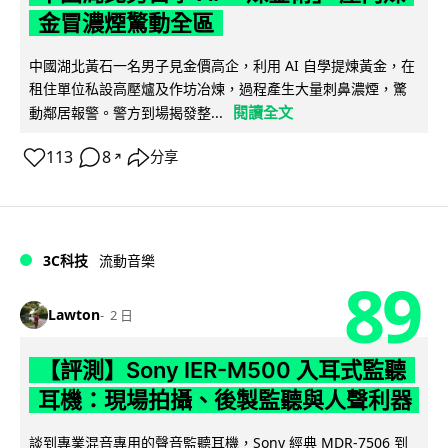
金冒濃煙驚動全區
中國湖北黃石一名男子見金價高企，利用 AI 自學提煉黃金，在
租住單位私設高壓爐及作坊冶煉，過程產生大量刺鼻濃煙，驚
閱讀全文
動鄰居報警。警方到場揭發整...
113
8
分享
↗
3C科技
流動音樂
89
Lawton
2 日
【評測】Sony IER-M500 入耳式監聽
耳機：現場拍攝、後製監聽與人聲利器
談到專業混音專用的聲音監聽耳機，Sony 經典 MDR-7506 到