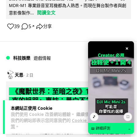
MDR-M1 專業錄音室耳機都為人熟悉。而現在舞台製作者與創
閱讀全文
意影像製作...
39
5
分享
↗
×
科技娛樂
遊戲情報
天恩
2 日
《魔獸世界：至暗之夜》12.1 「烏拉特
克的詛咒」專訪：巢穴不為提高世界首
本網站正使用 Cookie
領門檻而設 《諸王之眠》縮短約 10 分
我們使用 Cookie 改善網站體驗。 繼續使用
🎵
⛶
鐘
我們的網站即表示您同意我們的
Cookie 政
策
。
📖 詳細評測
→
《魔獸世界：至暗之夜》版本更新 12.1「烏拉特克的詛咒」將