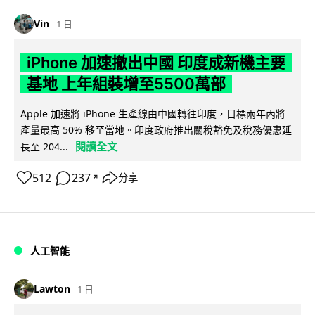
Vin
1 日
iPhone 加速撤出中國 印度成新機主要
基地 上年組裝增至5500萬部
Apple 加速將 iPhone 生產線由中國轉往印度，目標兩年內將
產量最高 50% 移至當地。印度政府推出關稅豁免及稅務優惠延
閱讀全文
長至 204...
512
237
分享
↗
人工智能
Lawton
1 日