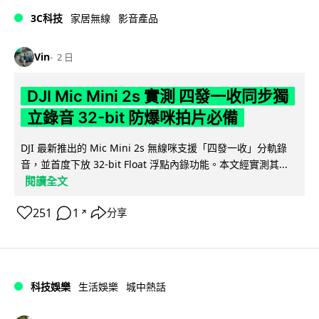
3C科技
家居無線
影音產品
Vin
2 日
DJI Mic Mini 2s 實測 四發一收同步獨
立錄音 32-bit 防爆咪拍片必備
DJI 最新推出的 Mic Mini 2s 無線咪支援「四發一收」分軌錄
音，並首度下放 32-bit Float 浮點內錄功能。本文經實測其...
閱讀全文
251
1
分享
↗
科技娛樂
生活娛樂
城中熱話