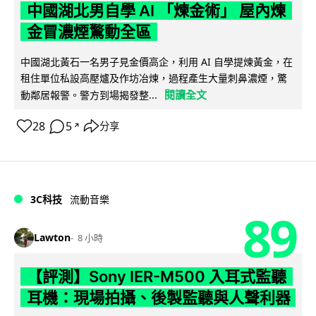
中國湖北男自學 AI 「煉金術」 屋內煉
金冒濃煙驚動全區
中國湖北黃石一名男子見金價高企，利用 AI 自學提煉黃金，在
租住單位私設高壓爐及作坊冶煉，過程產生大量刺鼻濃煙，驚
閱讀全文
動鄰居報警。警方到場揭發整...
28
5
分享
↗
3C科技
流動音樂
89
Lawton
8 小時
【評測】Sony IER-M500 入耳式監聽
耳機：現場拍攝、後製監聽與人聲利器