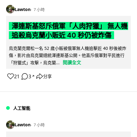
Lawton
7 小時
澤連斯基怒斥俄軍「人肉狩獵」 無人機
追殺烏克蘭小販近 40 秒仍被炸傷
烏克蘭克爾松一名 52 歲小販被俄軍無人機追擊近 40 秒後被炸
傷，影片由烏克蘭總統澤連斯基公開。他直斥俄軍對平民進行
閱讀全文
「狩獵式」攻擊，烏克蘭...
21
3
分享
↗
人工智能
Lawton
7 小時