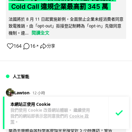
Cold Call 違規企業最高罰 345 萬
法國將於 8 月 11 日起實施新例，全面禁止企業未經消費者同意
致電推銷，由「opt-out」拒接登記制轉為「opt-in」先徵同意
閱讀全文
機制。違...
164
16
分享
↗
人工智能
Lawton
12 小時
本網站正使用 Cookie
華為科學家警告 NVIDIA 已近物理極限
我們使用 Cookie 改善網站體驗。 繼續使用
我們的網站即表示您同意我們的
Cookie 政
華為「韜定律」可繞過摩爾定律瓶頸
策
。
華為半導體首席科學家廖恒罕見接受近 5 小時專訪，警告