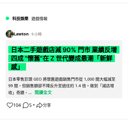
科技娛樂
遊戲情報
Lawton
9 小時
日本二手遊戲店減 90% 門市 業績反增
四成 "懷舊"在 Z 世代變成最潮「新鮮
感」
日本零售巨頭 GEO 將懷舊遊戲銷售門市從 1,000 間大幅減至
99 間，但銷售額卻不降反升至過往的 1.4 倍。做到「減店增
閱讀全文
收」奇蹟，...
104
5
分享
↗