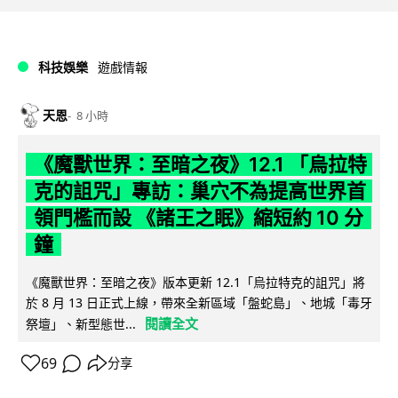
科技娛樂
遊戲情報
天恩
8 小時
《魔獸世界：至暗之夜》12.1 「烏拉特
克的詛咒」專訪：巢穴不為提高世界首
領門檻而設 《諸王之眠》縮短約 10 分
鐘
《魔獸世界：至暗之夜》版本更新 12.1「烏拉特克的詛咒」將
於 8 月 13 日正式上線，帶來全新區域「盤蛇島」、地城「毒牙
閱讀全文
祭壇」、新型態世...
69
分享