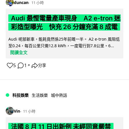
duncan
11 小時
Audi 最慳電量產車現身 A2 e-tron 迷
彩造型曝光 快充 26 分鐘充滿 8 成電
Audi 呢部新車，能耗竟然係25年前嘅一半。 A2 e-tron 風阻低
至0.24，每百公里只需12.8 kWh，一度電行到7.8公里。6...
閱讀全文
5
1
分享
↗
科技娛樂
生活娛樂
城中熱話
Vin
11 小時
法國 8 月 11 日出新例 未經同意嚴禁