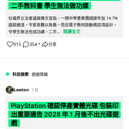
二手教科書 學生無法做功課
社福界立法會議員陳文宜指，一間中學書單價錢按年加 14.7%
遠超通漲，令家長難以負擔。而且電子教材啟動碼這項設計，
閱讀全文
令學生無法完成功課，二手...
915
354
分享
↗
科技娛樂
遊戲情報
Lawton
1 日
PlayStation 確認停產實體光碟 包裝印
出重要通告 2028 年 1 月後不出光碟遊
戲