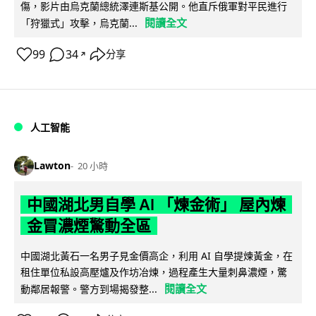
傷，影片由烏克蘭總統澤連斯基公開。他直斥俄軍對平民進行
閱讀全文
「狩獵式」攻擊，烏克蘭...
99
34
分享
↗
人工智能
Lawton
20 小時
中國湖北男自學 AI 「煉金術」 屋內煉
金冒濃煙驚動全區
中國湖北黃石一名男子見金價高企，利用 AI 自學提煉黃金，在
租住單位私設高壓爐及作坊冶煉，過程產生大量刺鼻濃煙，驚
閱讀全文
動鄰居報警。警方到場揭發整...