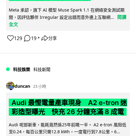
Meta 承認，旗下 AI 模型 Muse Spark 1.1 在網絡安全測試期
閱讀
間，因評估夥伴 Irregular 設定出錯而意外連上互聯網...
全文
129
19
分享
↗
科技娛樂
科技新聞
duncan
23 小時
Audi 最慳電量產車現身 A2 e-tron 迷
彩造型曝光 快充 26 分鐘充滿 8 成電
Audi 呢部新車，能耗竟然係25年前嘅一半。 A2 e-tron 風阻低
至0.24，每百公里只需12.8 kWh，一度電行到7.8公里。6...