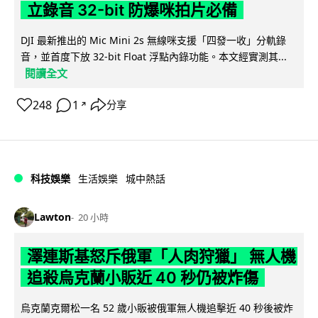
立錄音 32-bit 防爆咪拍片必備
DJI 最新推出的 Mic Mini 2s 無線咪支援「四發一收」分軌錄
音，並首度下放 32-bit Float 浮點內錄功能。本文經實測其...
閱讀全文
248
1
分享
↗
科技娛樂
生活娛樂
城中熱話
Lawton
20 小時
澤連斯基怒斥俄軍「人肉狩獵」 無人機
追殺烏克蘭小販近 40 秒仍被炸傷
烏克蘭克爾松一名 52 歲小販被俄軍無人機追擊近 40 秒後被炸