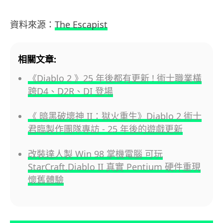
資料來源：
The Escapist
相關文章:
《Diablo 2 》25 年後都有更新 ! 術士職業橫
跨D4、D2R、DI 登場
《 暗黑破壞神 II：獄火重生》Diablo 2 術士
君臨製作團隊專訪 - 25 年後的遊戲更新
改裝達人製 Win 98 掌機電腦 可玩
StarCraft,Diablo II 真實 Pentium 硬件重現
懷舊體驗