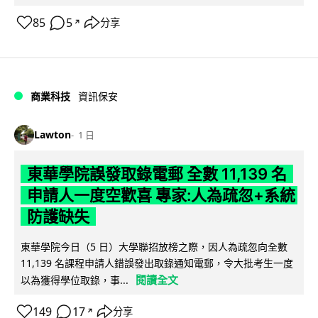
85
5
分享
↗
商業科技
資訊保安
Lawton
1 日
東華學院誤發取錄電郵 全數 11,139 名
申請人一度空歡喜 專家:人為疏忽+系統
防護缺失
東華學院今日（5 日）大學聯招放榜之際，因人為疏忽向全數
11,139 名課程申請人錯誤發出取錄通知電郵，令大批考生一度
閱讀全文
以為獲得學位取錄，事...
149
17
分享
↗