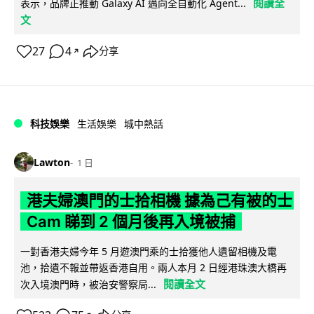
閱讀全
表示，品牌正推動 Galaxy AI 邁向全自動化 Agent...
文
27
4
分享
↗
科技娛樂
生活娛樂
城中熱話
Lawton
1 日
港夫婦澳門的士拾相機 據為己有被的士
Cam 睇到 2 個月後再入境被捕
一對香港夫婦今年 5 月遊澳門乘的士拾獲他人遺留相機及電
池，拾遺不報並帶返香港自用。兩人本月 2 日經港珠澳大橋再
閱讀全文
次入境澳門時，被治安警察局...