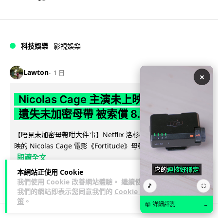
科技娛樂
影視娛樂
Lawton
1 日
×
Nicolas Cage 主演未上映電影 Netflix
遺失未加密母帶 被索償 8.19 億港元
【唔見未加密母帶咁大件事】Netflix 洛杉磯辦公室被竊，未上
映的 Nicolas Cage 電影《Fortitude》母帶亦告失蹤。電影...
閱讀全文
本網站正使用 Cookie
184
10
分享
↗
我們使用 Cookie 改善網站體驗。 繼續使用
🎵
⛶
我們的網站即表示您同意我們的
Cookie 政
策
。
📖 詳細評測
→