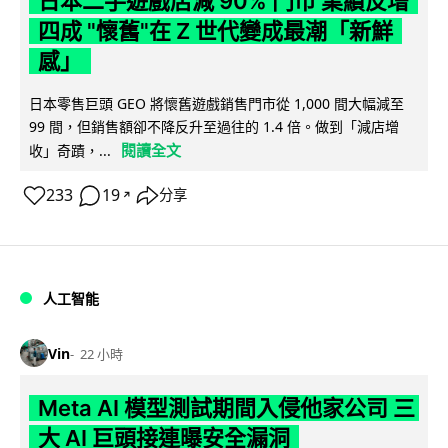
日本二手遊戲店減 90% 門市 業績反增
四成 "懷舊"在 Z 世代變成最潮「新鮮
感」
日本零售巨頭 GEO 將懷舊遊戲銷售門市從 1,000 間大幅減至
99 間，但銷售額卻不降反升至過往的 1.4 倍。做到「減店增
閱讀全文
收」奇蹟，...
233
19
分享
↗
人工智能
Vin
22 小時
Meta AI 模型測試期間入侵他家公司 三
大 AI 巨頭接連曝安全漏洞