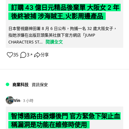
訂購 43 億日元精品後棄單 大阪女 2 年
後終被捕 涉海賊王,火影周邊產品
日本警視廳神田署 8 月 6 日公布，拘捕一名 32 歲大阪女子，
指她涉嫌在出版巨頭集英社旗下官方網店「JUMP
閱讀全文
CHARACTERS ST...
35
3
分享
↗
商業科技
資訊保安
Vin
3 小時
智博通路由器爆後門 官方緊急下架止血
稱漏洞是功能在維修時使用