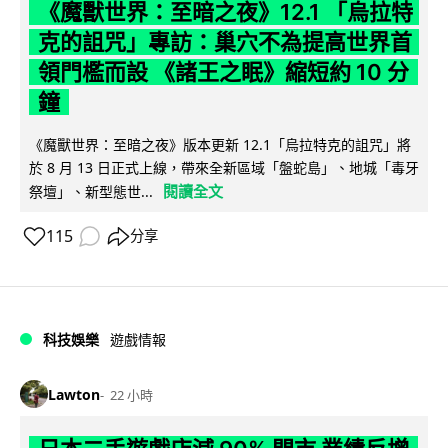
《魔獸世界：至暗之夜》12.1 「烏拉特
克的詛咒」專訪：巢穴不為提高世界首
領門檻而設 《諸王之眠》縮短約 10 分
鐘
《魔獸世界：至暗之夜》版本更新 12.1「烏拉特克的詛咒」將
於 8 月 13 日正式上線，帶來全新區域「盤蛇島」、地城「毒牙
閱讀全文
祭壇」、新型態世...
115
分享
科技娛樂
遊戲情報
Lawton
22 小時