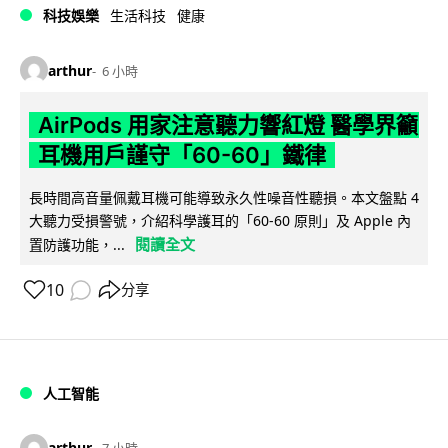
科技娛樂
生活科技
健康
arthur
6 小時
AirPods 用家注意聽力響紅燈 醫學界籲
耳機用戶謹守「60-60」鐵律
長時間高音量佩戴耳機可能導致永久性噪音性聽損。本文盤點 4
大聽力受損警號，介紹科學護耳的「60-60 原則」及 Apple 內
閱讀全文
置防護功能，...
10
分享
人工智能
arthur