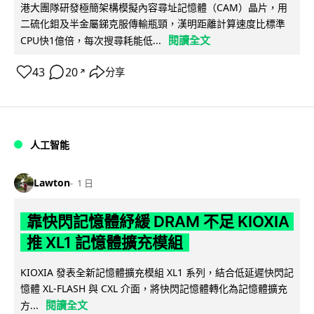
港大團隊研發極簡架構模擬內容尋址記憶體（CAM）晶片，用
二硫化鉬及半金屬銻克服傳輸瓶頸，漢明距離計算速度比標準
閱讀全文
CPU快1億倍，每次搜尋耗能低...
43
20
分享
↗
人工智能
Lawton
1 日
靠快閃記憶體紓緩 DRAM 不足 KIOXIA
推 XL1 記憶體擴充模組
KIOXIA 發表全新記憶體擴充模組 XL1 系列，結合低延遲快閃記
憶體 XL-FLASH 與 CXL 介面，將快閃記憶體轉化為記憶體擴充
閱讀全文
方...