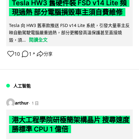
Tesla HW3 舊硬件裝 FSD v14 Lite 頻
現過熱 部分電腦損毀車主須自費維修
Tesla 向 HW3 舊車款推送 FSD v14 Lite 系統，引發大量車主反
映自動駕駛電腦嚴重過熱，部分更觸發高溫保護甚至直接燒
閱讀全文
毀，須...
10
1
分享
↗
人工智能
arthur
1 日
港大工程學院研極簡架構晶片 搜尋速度
勝標準 CPU 1 億倍