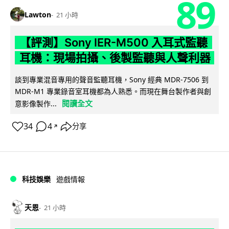
89
Lawton
21 小時
【評測】Sony IER-M500 入耳式監聽
耳機：現場拍攝、後製監聽與人聲利器
談到專業混音專用的聲音監聽耳機，Sony 經典 MDR-7506 到
MDR-M1 專業錄音室耳機都為人熟悉。而現在舞台製作者與創
閱讀全文
意影像製作...
34
4
分享
↗
科技娛樂
遊戲情報
天恩
21 小時