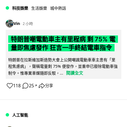
科技娛樂
生活娛樂
城中熱話
Vin
2 小時
特朗普嘲電動車主有里程病 剩 75% 電
量即焦慮發作 狂言一手終結電車指令
特朗普在拉斯維加斯造勢大會上公開嘲諷電動車車主患有「里
程焦慮病」，聲稱電量剩 75% 便發作，並重申已廢除電動車強
閱讀全文
制令。惟專業車媒隨即反駁，...
118
25
分享
↗
人工智能