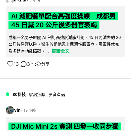
7 小時
AI 減肥餐單配合高強度操練 成都男
45 日減 20 公斤後多器官衰竭
成都一名男子跟隨 AI 制訂高強度減脂計劃，45 日內減去約 20
公斤後昏迷送院。醫生診斷他患上尿源性膿毒症、膿毒性休克
閱讀全文
及多器官功能障礙。...
13
3
分享
↗
3C科技
家居無線
影音產品
Vin
19 小時
DJI Mic Mini 2s 實測 四發一收同步獨