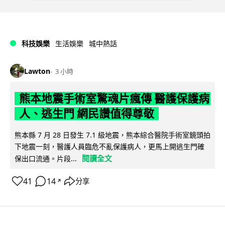
科技娛樂
生活娛樂
城中熱話
Lawton
3 小時
熊本地震手術室驚魂片瘋傳 醫護保護病
人、逃生門 網民讚值得尊敬
熊本縣 7 月 28 日發生 7.1 級地震，熊本綜合醫院手術室鏡頭拍
下地震一刻，醫護人員臨危不亂保護病人，更馬上開逃生門確
閱讀全文
保出口流通。片段...
41
14
分享
↗