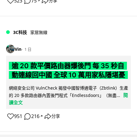
523
75
分享
↗
3C科技
家居無線
Vin
1 日
逾 20 款平價路由器爆後門 每 35 秒自
動連線回中國 全球 10 萬用家私隱堪憂
網絡安全公司 VulnCheck 揭發中國智博通電子（Zbtlink）生產
閱
的 20 多款路由器內置後門程式「Endlessdoors」（無盡...
讀全文
951
216
分享
↗