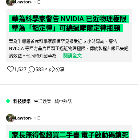
Lawton
1 日
華為科學家警告 NVIDIA 已近物理極限
華為「韜定律」可繞過摩爾定律瓶頸
華為半導體首席科學家廖恒罕見接受近 5 小時專訪，警告
NVIDIA 等西方晶片巨頭正逼近物理極限，傳統製程升級已失經
閱讀全文
濟效益。他同時介紹華為...
1,527
583
分享
↗
科技娛樂
生活娛樂
城中熱話
Lawton
1 日
家長無得慳錢買二手書 電子啟動碼鎖死