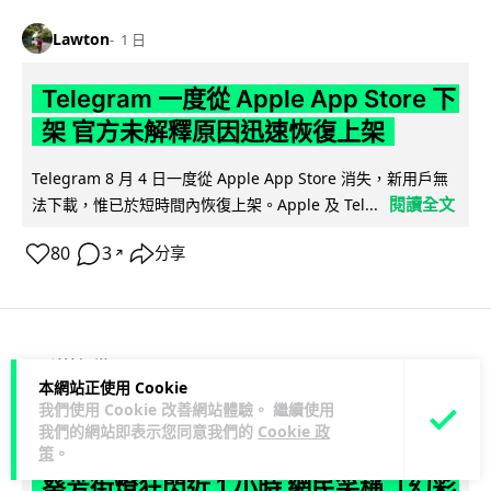
Lawton
1 日
Telegram 一度從 Apple App Store 下
架 官方未解釋原因迅速恢復上架
Telegram 8 月 4 日一度從 Apple App Store 消失，新用戶無
閱讀全文
法下載，惟已於短時間內恢復上架。Apple 及 Tel...
80
3
分享
↗
科技娛樂
生活娛樂
城中熱話
本網站正使用 Cookie
我們使用 Cookie 改善網站體驗。 繼續使用
Lawton
1 日
我們的網站即表示您同意我們的
Cookie 政
策
。
葵芳街燈狂閃近 1 小時 網民笑稱「幻彩