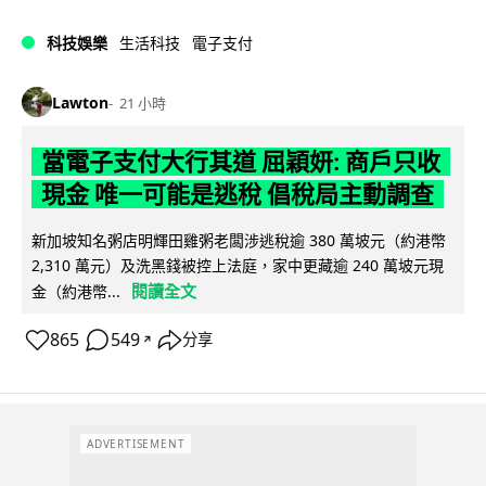
科技娛樂
生活科技
電子支付
Lawton
21 小時
當電子支付大行其道 屈穎妍: 商戶只收
現金 唯一可能是逃稅 倡稅局主動調查
新加坡知名粥店明輝田雞粥老闆涉逃稅逾 380 萬坡元（約港幣
2,310 萬元）及洗黑錢被控上法庭，家中更藏逾 240 萬坡元現
閱讀全文
金（約港幣...
865
549
分享
↗
ADVERTISEMENT