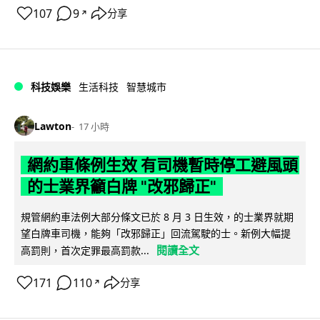
107
9
分享
↗
科技娛樂
生活科技
智慧城市
Lawton
17 小時
網約車條例生效 有司機暫時停工避風頭
的士業界籲白牌 "改邪歸正"
規管網約車法例大部分條文已於 8 月 3 日生效，的士業界就期
望白牌車司機，能夠「改邪歸正」回流駕駛的士。新例大幅提
閱讀全文
高罰則，首次定罪最高罰款...
171
110
分享
↗