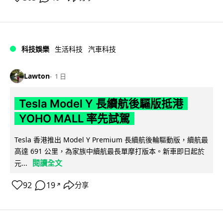
科技娛樂
生活科技
汽車科技
Lawton
1 日
Tesla Model Y 長續航後驅版抵港
YOHO MALL 率先試駕
Tesla 香港推出 Model Y Premium 長續航後輪驅動版，續航最
高達 691 公里，為家族中續航最長單摩打版本。新車即日起於
閱讀全文
元...
92
19
分享
↗