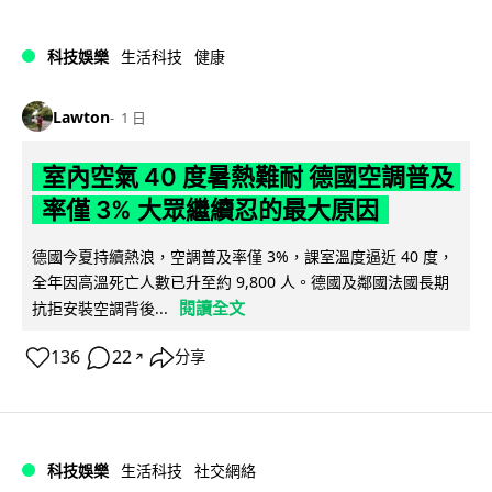
科技娛樂
生活科技
健康
Lawton
1 日
室內空氣 40 度暑熱難耐 德國空調普及
率僅 3% 大眾繼續忍的最大原因
德國今夏持續熱浪，空調普及率僅 3%，課室溫度逼近 40 度，
全年因高溫死亡人數已升至約 9,800 人。德國及鄰國法國長期
閱讀全文
抗拒安裝空調背後...
136
22
分享
↗
科技娛樂
生活科技
社交網絡