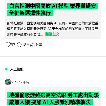
白宮拒測中國開放 AI 模型 業界質疑安
全框架選擇性執行
彭博社報道，白宮通知美國頂尖 AI 公司，中國開發的開放權重
模型將不納入特朗普政府新 AI 安全框架的測試範圍。美國業界
閱讀全文
則聯署呼籲政府不要限...
37
18
分享
↗
人工智能
Vin
19 小時
地盤偷吸煙難逃高空法眼 勞工處出動熱
感無人機 擬加 AI 人臉識別精準執法