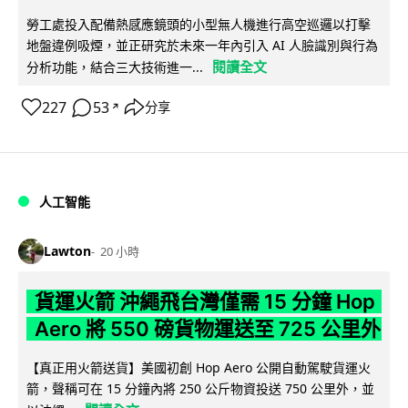
勞工處投入配備熱感應鏡頭的小型無人機進行高空巡邏以打擊
地盤違例吸煙，並正研究於未來一年內引入 AI 人臉識別與行為
閱讀全文
分析功能，結合三大技術進一...
227
53
分享
↗
人工智能
Lawton
20 小時
貨運火箭 沖繩飛台灣僅需 15 分鐘 Hop
Aero 將 550 磅貨物運送至 725 公里外
【真正用火箭送貨】美國初創 Hop Aero 公開自動駕駛貨運火
箭，聲稱可在 15 分鐘內將 250 公斤物資投送 750 公里外，並