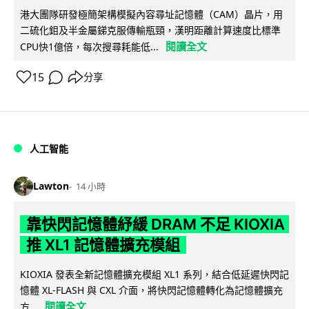
港大團隊研發極簡架構模擬內容尋址記憶體（CAM）晶片，用
二硫化鉬及半金屬銻克服傳輸瓶頸，漢明距離計算速度比標準
閱讀全文
CPU快1億倍，每次搜尋耗能低...
15
分享
人工智能
Lawton
14 小時
靠快閃記憶體紓緩 DRAM 不足 KIOXIA
推 XL1 記憶體擴充模組
KIOXIA 發表全新記憶體擴充模組 XL1 系列，結合低延遲快閃記
憶體 XL-FLASH 與 CXL 介面，將快閃記憶體轉化為記憶體擴充
閱讀全文
方...