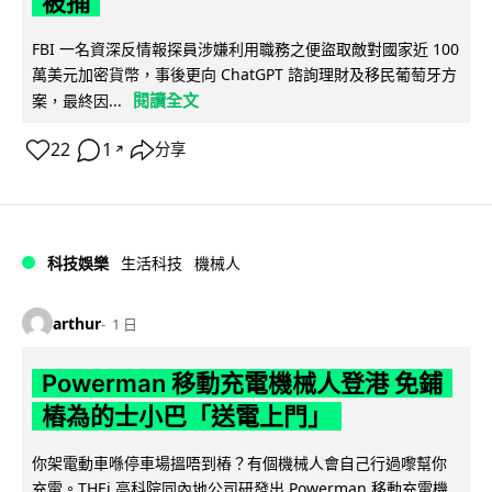
被捕
FBI 一名資深反情報探員涉嫌利用職務之便盜取敵對國家近 100
萬美元加密貨幣，事後更向 ChatGPT 諮詢理財及移民葡萄牙方
閱讀全文
案，最終因...
22
1
分享
↗
科技娛樂
生活科技
機械人
arthur
1 日
Powerman 移動充電機械人登港 免鋪
樁為的士小巴「送電上門」
你架電動車喺停車場搵唔到樁？有個機械人會自己行過嚟幫你
充電。THEi 高科院同內地公司研發出 Powerman 移動充電機