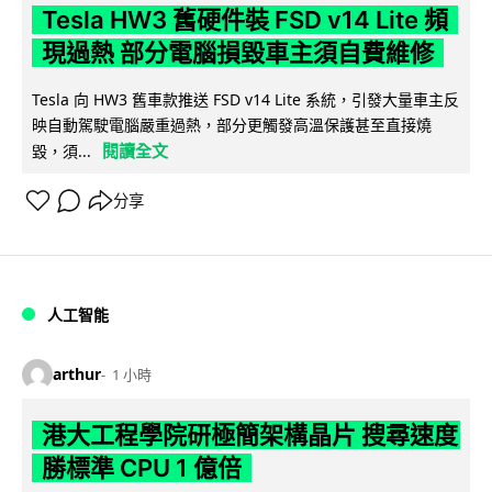
Tesla HW3 舊硬件裝 FSD v14 Lite 頻
現過熱 部分電腦損毀車主須自費維修
Tesla 向 HW3 舊車款推送 FSD v14 Lite 系統，引發大量車主反
映自動駕駛電腦嚴重過熱，部分更觸發高溫保護甚至直接燒
閱讀全文
毀，須...
分享
人工智能
arthur
1 小時
港大工程學院研極簡架構晶片 搜尋速度
勝標準 CPU 1 億倍