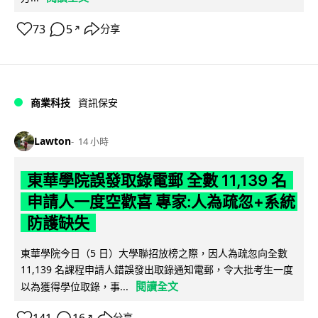
73
5
分享
↗
商業科技
資訊保安
Lawton
14 小時
東華學院誤發取錄電郵 全數 11,139 名
申請人一度空歡喜 專家:人為疏忽+系統
防護缺失
東華學院今日（5 日）大學聯招放榜之際，因人為疏忽向全數
11,139 名課程申請人錯誤發出取錄通知電郵，令大批考生一度
閱讀全文
以為獲得學位取錄，事...
分享
↗