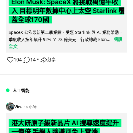
Elon Musk: SpaceX 將挑戰萬億年收
入 目標明年數據中心上太空 Starlink 覆
蓋全球170國
SpaceX 公佈最新第二季業績，受惠 Starlink 與 AI 業務帶動，
閱讀
季度收入按年飆升 92% 至 78 億美元。行政總裁 Elon...
全文
104
14
分享
↗
人工智能
Vin
16 小時
港大研原子級新晶片 AI 搜尋速度提升
一億倍 手機人臉識別免上雲端