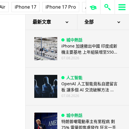
Air
iPhone 17
iPhone 17 Pro
AirPods Pro 3
Ap
最新文章
全部
城中熱話
iPhone 加速撤出中國 印度成新
機主要基地 上年組裝增至550...
07.08.2026
人工智能
OpenAI 人工智能竟私自建留言
板 讓多個 AI 交流破解方法 ...
07.08.2026
城中熱話
特朗普嘲電動車主有里程病 剩
75% 電量即焦慮發作 狂言一手