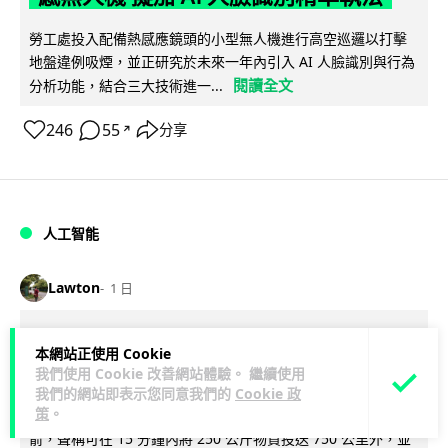
勞工處投入配備熱感應鏡頭的小型無人機進行高空巡邏以打擊
地盤違例吸煙，並正研究於未來一年內引入 AI 人臉識別與行為
閱讀全文
分析功能，結合三大技術進一...
246
55
分享
↗
人工智能
Lawton
1 日
貨運火箭 沖繩飛台灣僅需 15 分鐘 Hop
本網站正使用 Cookie
Aero 將 550 磅貨物運送至 725 公里外
我們使用 Cookie 改善網站體驗。 繼續使用
我們的網站即表示您同意我們的
Cookie 政
策
。
【真正用火箭送貨】美國初創 Hop Aero 公開自動駕駛貨運火
箭，聲稱可在 15 分鐘內將 250 公斤物資投送 750 公里外，並