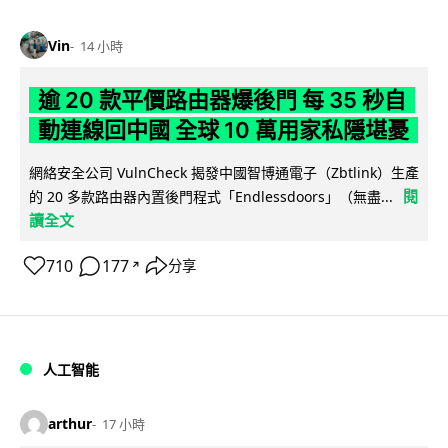
Vin
14 小時
逾 20 款平價路由器爆後門 每 35 秒自
動連線回中國 全球 10 萬用家私隱堪憂
網絡安全公司 VulnCheck 揭發中國智博通電子（Zbtlink）生產
閱
的 20 多款路由器內置後門程式「Endlessdoors」（無盡...
讀全文
710
177
分享
↗
人工智能
arthur
17 小時