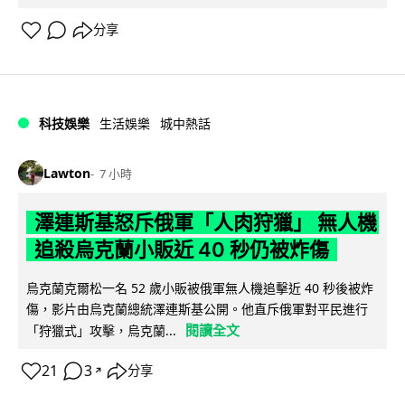
分享
科技娛樂
生活娛樂
城中熱話
Lawton
7 小時
澤連斯基怒斥俄軍「人肉狩獵」 無人機
追殺烏克蘭小販近 40 秒仍被炸傷
烏克蘭克爾松一名 52 歲小販被俄軍無人機追擊近 40 秒後被炸
傷，影片由烏克蘭總統澤連斯基公開。他直斥俄軍對平民進行
閱讀全文
「狩獵式」攻擊，烏克蘭...
21
3
分享
↗