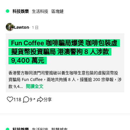
科技娛樂
生活科技
區塊鏈
Lawton
1 日
Fun Coffee 咖啡騙局爆煲 咖啡包裝虛
擬貨幣投資騙局 港澳警拘 8 人涉款
9,400 萬元
香港警方聯同澳門司警搗破以養生咖啡生意包裝的虛擬貨幣投
資騙局 Fun Coffee，兩地共拘捕 8 人，接獲逾 200 宗舉報，涉
閱讀全文
款 9,4...
118
9
分享
↗
科技娛樂
生活科技
智慧城市