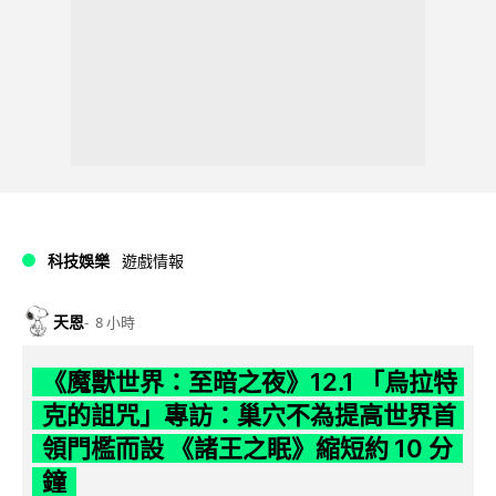
科技娛樂
遊戲情報
天恩
8 小時
《魔獸世界：至暗之夜》12.1 「烏拉特
克的詛咒」專訪：巢穴不為提高世界首
領門檻而設 《諸王之眠》縮短約 10 分
鐘