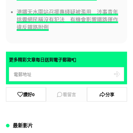
港鐵天水圍站召援專綫疑被濫用 涉事青年
挑釁網民稱沒有犯法 有機會影響鐵路運作
違反鐵路附例
📮
更多精彩文章每日送到電子郵箱
讚好
0
看留言
分享
最新影片