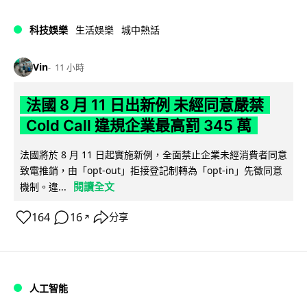
科技娛樂
生活娛樂
城中熱話
Vin
11 小時
法國 8 月 11 日出新例 未經同意嚴禁
Cold Call 違規企業最高罰 345 萬
法國將於 8 月 11 日起實施新例，全面禁止企業未經消費者同意
致電推銷，由「opt-out」拒接登記制轉為「opt-in」先徵同意
閱讀全文
機制。違...
164
16
分享
↗
人工智能