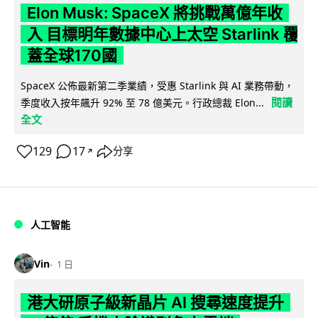
Elon Musk: SpaceX 將挑戰萬億年收
入 目標明年數據中心上太空 Starlink 覆
蓋全球170國
SpaceX 公佈最新第二季業績，受惠 Starlink 與 AI 業務帶動，
閱讀
季度收入按年飆升 92% 至 78 億美元。行政總裁 Elon...
全文
129
17
分享
↗
人工智能
Vin
1 日
港大研原子級新晶片 AI 搜尋速度提升