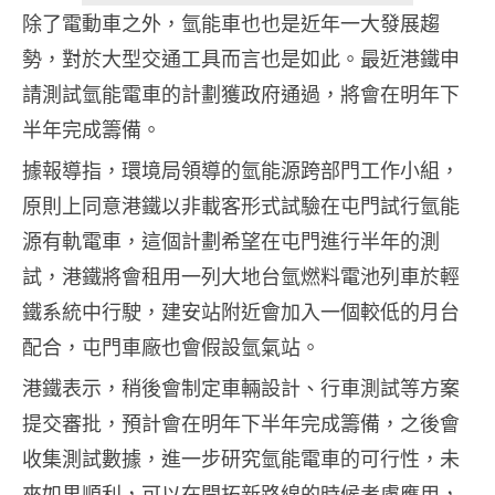
除了電動車之外，氫能車也也是近年一大發展趨
勢，對於大型交通工具而言也是如此。最近港鐵申
請測試氫能電車的計劃獲政府通過，將會在明年下
半年完成籌備。
據報導指，環境局領導的氫能源跨部門工作小組，
原則上同意港鐵以非載客形式試驗在屯門試行氫能
源有軌電車，這個計劃希望在屯門進行半年的測
試，港鐵將會租用一列大地台氫燃料電池列車於輕
鐵系統中行駛，建安站附近會加入一個較低的月台
配合，屯門車廠也會假設氫氣站。
港鐵表示，稍後會制定車輛設計、行車測試等方案
提交審批，預計會在明年下半年完成籌備，之後會
收集測試數據，進一步研究氫能電車的可行性，未
來如果順利，可以在開拓新路線的時候考慮應用，