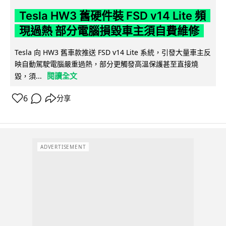
Tesla HW3 舊硬件裝 FSD v14 Lite 頻
現過熱 部分電腦損毀車主須自費維修
Tesla 向 HW3 舊車款推送 FSD v14 Lite 系統，引發大量車主反
映自動駕駛電腦嚴重過熱，部分更觸發高溫保護甚至直接燒
閱讀全文
毀，須...
6
分享
ADVERTISEMENT