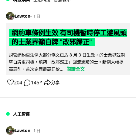
Lawton
1 日
網約車條例生效 有司機暫時停工避風頭
的士業界籲白牌 "改邪歸正"
規管網約車法例大部分條文已於 8 月 3 日生效，的士業界就期
望白牌車司機，能夠「改邪歸正」回流駕駛的士。新例大幅提
閱讀全文
高罰則，首次定罪最高罰款...
204
146
分享
↗
人工智能
Lawton
1 日