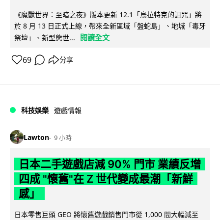
《魔獸世界：至暗之夜》版本更新 12.1「烏拉特克的詛咒」將
於 8 月 13 日正式上線，帶來全新區域「盤蛇島」、地城「毒牙
閱讀全文
祭壇」、新型態世...
69
分享
科技娛樂
遊戲情報
Lawton
9 小時
日本二手遊戲店減 90% 門市 業績反增
四成 "懷舊"在 Z 世代變成最潮「新鮮
感」
日本零售巨頭 GEO 將懷舊遊戲銷售門市從 1,000 間大幅減至