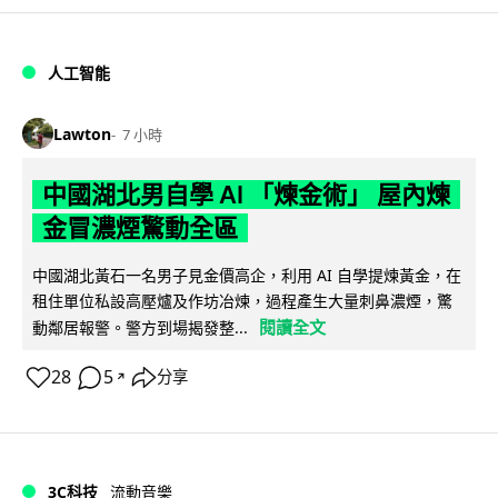
人工智能
Lawton
7 小時
中國湖北男自學 AI 「煉金術」 屋內煉
金冒濃煙驚動全區
中國湖北黃石一名男子見金價高企，利用 AI 自學提煉黃金，在
租住單位私設高壓爐及作坊冶煉，過程產生大量刺鼻濃煙，驚
閱讀全文
動鄰居報警。警方到場揭發整...
28
5
分享
↗
3C科技
流動音樂