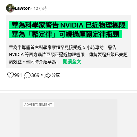
Lawton
12 小時
華為科學家警告 NVIDIA 已近物理極限
華為「韜定律」可繞過摩爾定律瓶頸
華為半導體首席科學家廖恒罕見接受近 5 小時專訪，警告
NVIDIA 等西方晶片巨頭正逼近物理極限，傳統製程升級已失經
閱讀全文
濟效益。他同時介紹華為...
991
369
分享
↗
ADVERTISEMENT