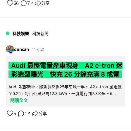
66
7
分享
↗
科技娛樂
科技新聞
duncan
11 小時
Audi 最慳電量產車現身 A2 e-tron 迷
彩造型曝光 快充 26 分鐘充滿 8 成電
Audi 呢部新車，能耗竟然係25年前嘅一半。 A2 e-tron 風阻低
至0.24，每百公里只需12.8 kWh，一度電行到7.8公里。6...
閱讀全文
5
1
分享
↗