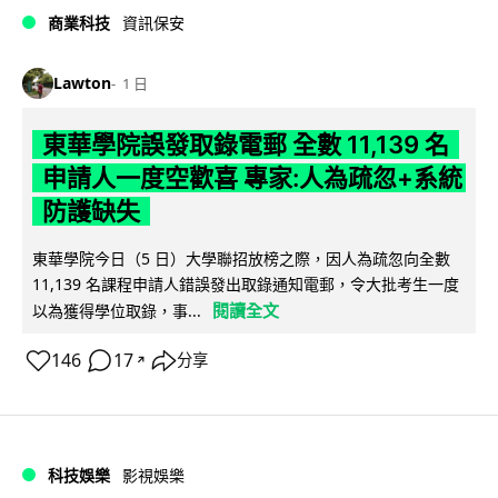
商業科技
資訊保安
Lawton
1 日
東華學院誤發取錄電郵 全數 11,139 名
申請人一度空歡喜 專家:人為疏忽+系統
防護缺失
東華學院今日（5 日）大學聯招放榜之際，因人為疏忽向全數
11,139 名課程申請人錯誤發出取錄通知電郵，令大批考生一度
閱讀全文
以為獲得學位取錄，事...
146
17
分享
↗
科技娛樂
影視娛樂