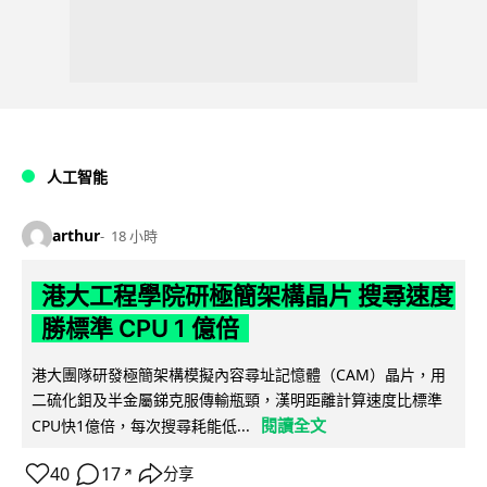
人工智能
arthur
18 小時
港大工程學院研極簡架構晶片 搜尋速度
勝標準 CPU 1 億倍
港大團隊研發極簡架構模擬內容尋址記憶體（CAM）晶片，用
二硫化鉬及半金屬銻克服傳輸瓶頸，漢明距離計算速度比標準
閱讀全文
CPU快1億倍，每次搜尋耗能低...
40
17
分享
↗