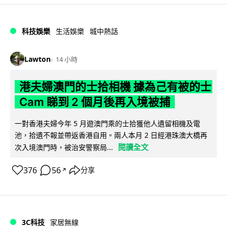
科技娛樂
生活娛樂
城中熱話
Lawton
14 小時
港夫婦澳門的士拾相機 據為己有被的士
Cam 睇到 2 個月後再入境被捕
一對香港夫婦今年 5 月遊澳門乘的士拾獲他人遺留相機及電
池，拾遺不報並帶返香港自用。兩人本月 2 日經港珠澳大橋再
閱讀全文
次入境澳門時，被治安警察局...
376
56
分享
↗
3C科技
家居無線