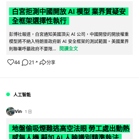
白宮拒測中國開放 AI 模型 業界質疑安
全框架選擇性執行
彭博社報道，白宮通知美國頂尖 AI 公司，中國開發的開放權重
模型將不納入特朗普政府新 AI 安全框架的測試範圍。美國業界
閱讀全文
則聯署呼籲政府不要限...
44
21
分享
↗
人工智能
Vin
1 日
地盤偷吸煙難逃高空法眼 勞工處出動熱
感無人機 擬加 AI 人臉識別精準執法