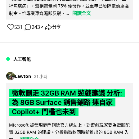
程焦慮病」，聲稱電量剩 75% 便發作，並重申已廢除電動車強
閱讀全文
制令。惟專業車媒隨即反駁，...
531
243
分享
↗
人工智能
Lawton
21 小時
微軟刪走 32GB RAM 遊戲建議 分析:
為 8GB Surface 銷售鋪路 連自家
Copilot+ 門檻也未到
Microsoft 被發現靜靜刪除官方網站上，對遊戲玩家要為電腦配
置 32GB RAM 的建議。分析指微軟同時新推出的 8GB RAM 入