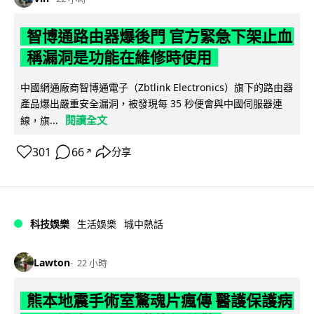
智博通路由器爆後門 官方緊急下架止血
稱漏洞是功能在維修時使用
中國網通廠商智博通電子（Zbtlink Electronics）旗下的路由器
產品爆出嚴重安全漏洞，被發現每 35 秒便會與中國伺服器連
閱讀全文
線，旗...
301
66
分享
↗
科技娛樂
生活娛樂
城中熱話
Lawton
22 小時
熊本地震手術室驚魂片瘋傳 醫護保護病