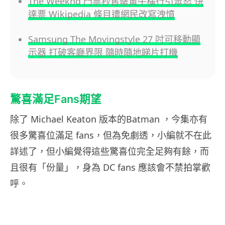
The Weeknd 門票秒售罄黃牛橫行引眾怒 快
達票 Wikipedia 條目遭網民改寫洩憤
Samsung The Movingstyle 27 吋可移動顯
示器 打破客廳界限 隨時隨地睇片打機
驚喜滿足Fans期望
除了 Michael Keaton 版本的Batman ，今集亦有
很多驚喜位滿足 fans，但為免劇透，小編就不在此
詳述了，但小編覺得這些驚喜位完全足夠有餘，而
且很有「份量」，身為 DC fans 應該會不禁拍掌歡
呼。