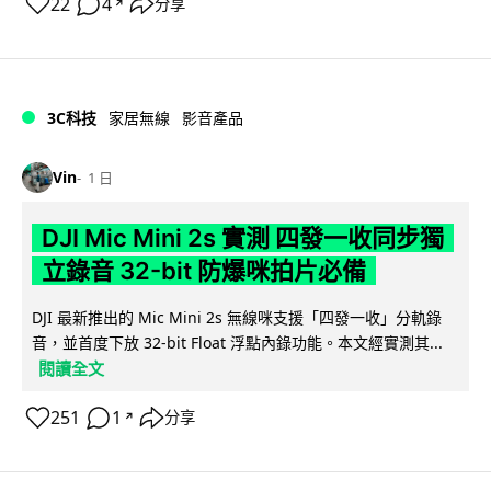
22
4
分享
↗
3C科技
家居無線
影音產品
Vin
1 日
DJI Mic Mini 2s 實測 四發一收同步獨
立錄音 32-bit 防爆咪拍片必備
DJI 最新推出的 Mic Mini 2s 無線咪支援「四發一收」分軌錄
音，並首度下放 32-bit Float 浮點內錄功能。本文經實測其...
閱讀全文
251
1
分享
↗