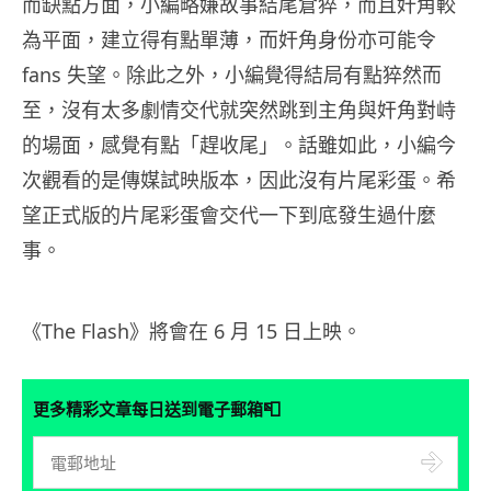
而缺點方面，小編略嫌故事結尾倉猝，而且奸角較
為平面，建立得有點單薄，而奸角身份亦可能令
fans 失望。除此之外，小編覺得結局有點猝然而
至，沒有太多劇情交代就突然跳到主角與奸角對峙
的場面，感覺有點「趕收尾」。話雖如此，小編今
次觀看的是傳媒試映版本，因此沒有片尾彩蛋。希
望正式版的片尾彩蛋會交代一下到底發生過什麼
事。
《The Flash》將會在 6 月 15 日上映。
📮
更多精彩文章每日送到電子郵箱