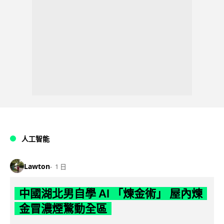
人工智能
Lawton
1 日
中國湖北男自學 AI 「煉金術」 屋內煉
金冒濃煙驚動全區