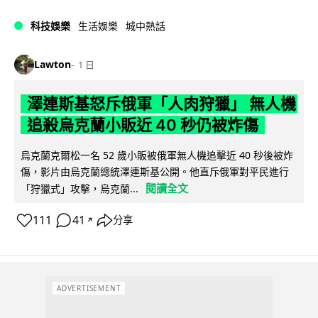
科技娛樂
生活娛樂
城中熱話
Lawton
1 日
澤連斯基怒斥俄軍「人肉狩獵」 無人機
追殺烏克蘭小販近 40 秒仍被炸傷
烏克蘭克爾松一名 52 歲小販被俄軍無人機追擊近 40 秒後被炸
傷，影片由烏克蘭總統澤連斯基公開。他直斥俄軍對平民進行
閱讀全文
「狩獵式」攻擊，烏克蘭...
111
41
分享
↗
ADVERTISEMENT