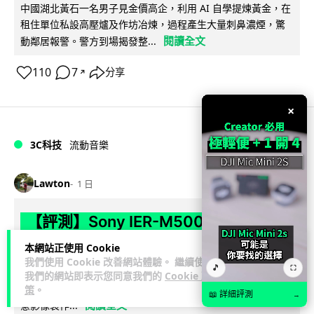
中國湖北黃石一名男子見金價高企，利用 AI 自學提煉黃金，在
租住單位私設高壓爐及作坊冶煉，過程產生大量刺鼻濃煙，驚
閱讀全文
動鄰居報警。警方到場揭發整...
110
7
分享
↗
×
3C科技
流動音樂
89
Lawton
1 日
【評測】Sony IER-M500 入耳式監聽
耳機：現場拍攝、後製監聽與人聲利器
本網站正使用 Cookie
我們使用 Cookie 改善網站體驗。 繼續使用
🎵
⛶
談到專業混音專用的聲音監聽耳機，Sony 經典 MDR-7506 到
我們的網站即表示您同意我們的
Cookie 政
MDR-M1 專業錄音室耳機都為人熟悉。而現在舞台製作者與創
策
。
📖 詳細評測
→
閱讀全文
意影像製作...