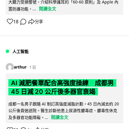
大聽力受損警號，介紹科學護耳的「60-60 原則」及 Apple 內
閱讀全文
置防護功能，...
18
分享
人工智能
arthur
1 日
AI 減肥餐單配合高強度操練 成都男
45 日減 20 公斤後多器官衰竭
成都一名男子跟隨 AI 制訂高強度減脂計劃，45 日內減去約 20
公斤後昏迷送院。醫生診斷他患上尿源性膿毒症、膿毒性休克
閱讀全文
及多器官功能障礙。...