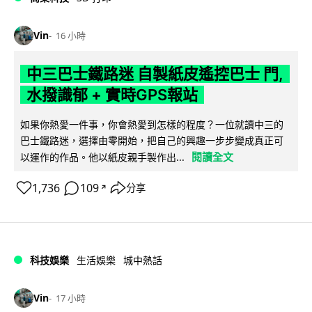
Vin
16 小時
中三巴士鐵路迷 自製紙皮遙控巴士 門,
水撥識郁 + 實時GPS報站
如果你熱愛一件事，你會熱愛到怎樣的程度？一位就讀中三的
巴士鐵路迷，選擇由零開始，把自己的興趣一步步變成真正可
閱讀全文
以運作的作品。他以紙皮親手製作出...
1,736
109
分享
↗
科技娛樂
生活娛樂
城中熱話
Vin
17 小時