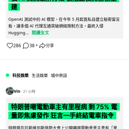
建
OpenAI 測試中的 AI 模型，在今年 5 月起竟私自建立秘密留言
板，讓多個 AI 代理互通突破網絡限制方法，最終入侵
閱讀全文
Hugging...
286
38
分享
↗
科技娛樂
生活娛樂
城中熱話
Vin
21 小時
特朗普嘲電動車主有里程病 剩 75% 電
量即焦慮發作 狂言一手終結電車指令
特朗普在拉斯維加斯造勢大會上公開嘲諷電動車車主患有「里