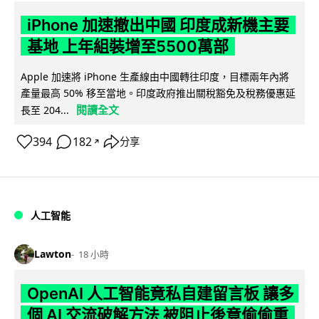
iPhone 加速撤出中國 印度成新機主要
基地 上年組裝增至5500萬部
Apple 加速將 iPhone 生產線由中國轉往印度，目標兩年內將
產量最高 50% 移至當地。印度政府推出關稅豁免及稅務優惠延
閱讀全文
長至 204...
394
182
分享
↗
人工智能
Lawton
18 小時
OpenAI 人工智能竟私自建留言板 讓多
個 AI 交流破解方法 被阻止後竟偷偷重