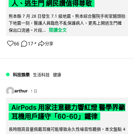
人、逃生門 網民讚值得尊敬
熊本縣 7 月 28 日發生 7.1 級地震，熊本綜合醫院手術室鏡頭拍
下地震一刻，醫護人員臨危不亂保護病人，更馬上開逃生門確
閱讀全文
保出口流通。片段...
66
17
分享
↗
科技娛樂
生活科技
健康
arthur
1 日
AirPods 用家注意聽力響紅燈 醫學界籲
耳機用戶謹守「60-60」鐵律
長時間高音量佩戴耳機可能導致永久性噪音性聽損。本文盤點 4