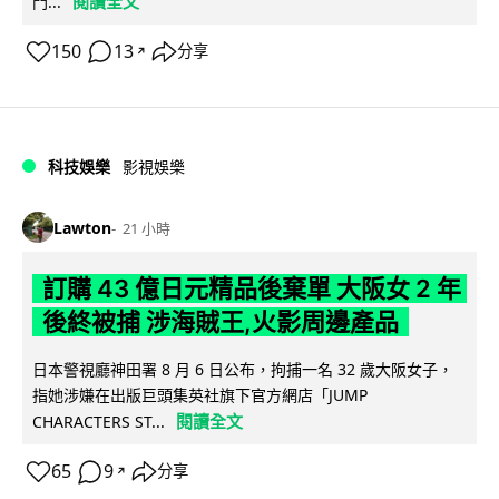
閱讀全文
門...
150
13
分享
↗
科技娛樂
影視娛樂
Lawton
21 小時
訂購 43 億日元精品後棄單 大阪女 2 年
後終被捕 涉海賊王,火影周邊產品
日本警視廳神田署 8 月 6 日公布，拘捕一名 32 歲大阪女子，
指她涉嫌在出版巨頭集英社旗下官方網店「JUMP
閱讀全文
CHARACTERS ST...
65
9
分享
↗