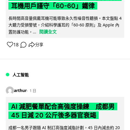
耳機用戶謹守「60-60」鐵律
長時間高音量佩戴耳機可能導致永久性噪音性聽損。本文盤點 4
大聽力受損警號，介紹科學護耳的「60-60 原則」及 Apple 內
閱讀全文
置防護功能，...
18
分享
人工智能
arthur
1 日
AI 減肥餐單配合高強度操練 成都男
45 日減 20 公斤後多器官衰竭
成都一名男子跟隨 AI 制訂高強度減脂計劃，45 日內減去約 20