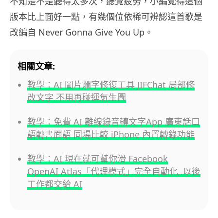
不知是不是聽得太多次，聽覺疲勞，小編覺得這個
器
版本比上面好一點，有幾個位依稀可辨認這首歌是
改編自 Never Gonna Give You Up。
相關文章:
教學：AI 圖片爛字修復工具 JIFChat 局部修
改文字 不用再碰運氣生圖
教學：免費 AI 離線錄音轉文字App 廣東話口
語轉書面語 同場比較 iPhone 內置轉錄功能
教學：AI 現在就可幫你滑 Facebook
OpenAI Atlas「代理模式」完全自動化, 以後
工作都交給 AI