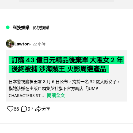
科技娛樂
影視娛樂
Lawton
22 小時
訂購 43 億日元精品後棄單 大阪女 2 年
後終被捕 涉海賊王,火影周邊產品
日本警視廳神田署 8 月 6 日公布，拘捕一名 32 歲大阪女子，
指她涉嫌在出版巨頭集英社旗下官方網店「JUMP
閱讀全文
CHARACTERS ST...
66
9
分享
↗