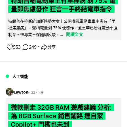
特朗普嘲電動車主有里程病 剩 75% 電
量即焦慮發作 狂言一手終結電車指令
特朗普在拉斯維加斯造勢大會上公開嘲諷電動車車主患有「里
程焦慮病」，聲稱電量剩 75% 便發作，並重申已廢除電動車強
閱讀全文
制令。惟專業車媒隨即反駁，...
553
249
分享
↗
人工智能
Lawton
22 小時
微軟刪走 32GB RAM 遊戲建議 分析:
為 8GB Surface 銷售鋪路 連自家
Copilot+ 門檻也未到