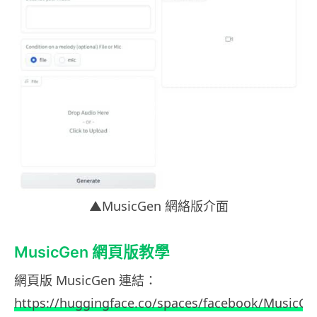
▲MusicGen 網絡版介面
MusicGen 網頁版教學
網頁版 MusicGen 連結：
https://huggingface.co/spaces/facebook/MusicGe