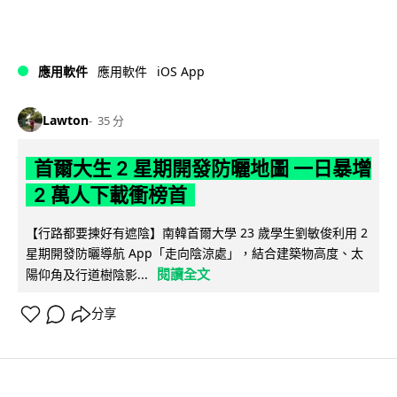
iOS App
應用軟件
應用軟件
Lawton
35 分
首爾大生 2 星期開發防曬地圖 一日暴增
2 萬人下載衝榜首
【行路都要揀好有遮陰】南韓首爾大學 23 歲學生劉敏俊利用 2
星期開發防曬導航 App「走向陰涼處」，結合建築物高度、太
閱讀全文
陽仰角及行道樹陰影...
分享