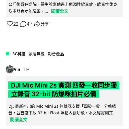
公斤後昏迷送院。醫生診斷他患上尿源性膿毒症、膿毒性休克
閱讀全文
及多器官功能障礙。...
22
4
分享
↗
3C科技
家居無線
影音產品
Vin
1 日
DJI Mic Mini 2s 實測 四發一收同步獨
立錄音 32-bit 防爆咪拍片必備
DJI 最新推出的 Mic Mini 2s 無線咪支援「四發一收」分軌錄
音，並首度下放 32-bit Float 浮點內錄功能。本文經實測其...
閱讀全文