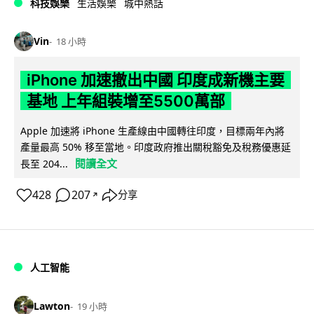
科技娛樂
生活娛樂
城中熱話
Vin
18 小時
iPhone 加速撤出中國 印度成新機主要
基地 上年組裝增至5500萬部
Apple 加速將 iPhone 生產線由中國轉往印度，目標兩年內將
產量最高 50% 移至當地。印度政府推出關稅豁免及稅務優惠延
閱讀全文
長至 204...
428
207
分享
↗
人工智能
Lawton
19 小時