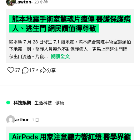
Lawton
23 小時
熊本地震手術室驚魂片瘋傳 醫護保護病
人、逃生門 網民讚值得尊敬
熊本縣 7 月 28 日發生 7.1 級地震，熊本綜合醫院手術室鏡頭拍
下地震一刻，醫護人員臨危不亂保護病人，更馬上開逃生門確
閱讀全文
保出口流通。片段...
67
17
分享
↗
科技娛樂
生活科技
健康
arthur
1 日
AirPods 用家注意聽力響紅燈 醫學界籲