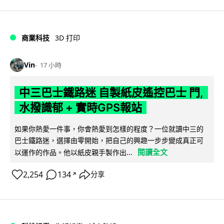
商業科技
3D 打印
Vin
17 小時
中三巴士鐵路迷 自製紙皮遙控巴士 門,
水撥識郁 + 實時GPS報站
如果你熱愛一件事，你會熱愛到怎樣的程度？一位就讀中三的
巴士鐵路迷，選擇由零開始，把自己的興趣一步步變成真正可
閱讀全文
以運作的作品。他以紙皮親手製作出...
2,254
134
分享
↗