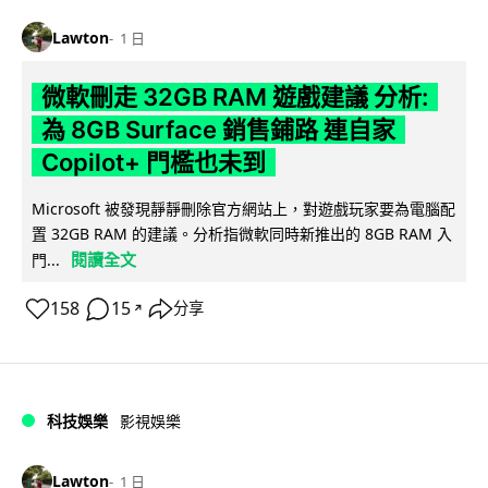
Lawton
1 日
微軟刪走 32GB RAM 遊戲建議 分析:
為 8GB Surface 銷售鋪路 連自家
Copilot+ 門檻也未到
Microsoft 被發現靜靜刪除官方網站上，對遊戲玩家要為電腦配
置 32GB RAM 的建議。分析指微軟同時新推出的 8GB RAM 入
閱讀全文
門...
158
15
分享
↗
科技娛樂
影視娛樂
Lawton
1 日