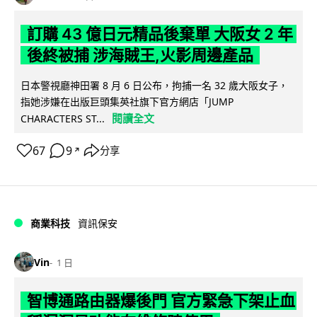
訂購 43 億日元精品後棄單 大阪女 2 年
後終被捕 涉海賊王,火影周邊產品
日本警視廳神田署 8 月 6 日公布，拘捕一名 32 歲大阪女子，
指她涉嫌在出版巨頭集英社旗下官方網店「JUMP
閱讀全文
CHARACTERS ST...
67
9
分享
↗
商業科技
資訊保安
Vin
1 日
智博通路由器爆後門 官方緊急下架止血