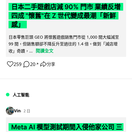
日本二手遊戲店減 90% 門市 業績反增
四成 "懷舊"在 Z 世代變成最潮「新鮮
感」
日本零售巨頭 GEO 將懷舊遊戲銷售門市從 1,000 間大幅減至
99 間，但銷售額卻不降反升至過往的 1.4 倍。做到「減店增
閱讀全文
收」奇蹟，...
259
20
分享
↗
人工智能
Vin
2 日
Meta AI 模型測試期間入侵他家公司 三