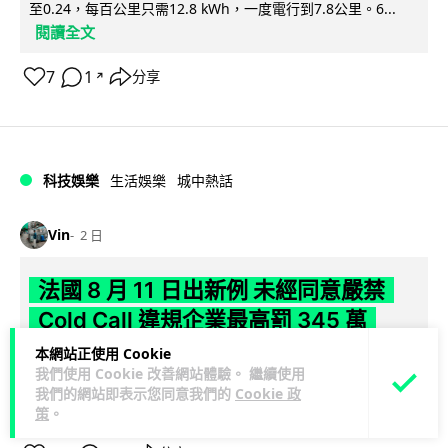
至0.24，每百公里只需12.8 kWh，一度電行到7.8公里。6...
閱讀全文
7
1
分享
↗
科技娛樂
生活娛樂
城中熱話
Vin
2 日
法國 8 月 11 日出新例 未經同意嚴禁
Cold Call 違規企業最高罰 345 萬
本網站正使用 Cookie
法國將於 8 月 11 日起實施新例，全面禁止企業未經消費者同意
我們使用 Cookie 改善網站體驗。 繼續使用
致電推銷，由「opt-out」拒接登記制轉為「opt-in」先徵同意
我們的網站即表示您同意我們的
Cookie 政
閱讀全文
機制。違...
策
。