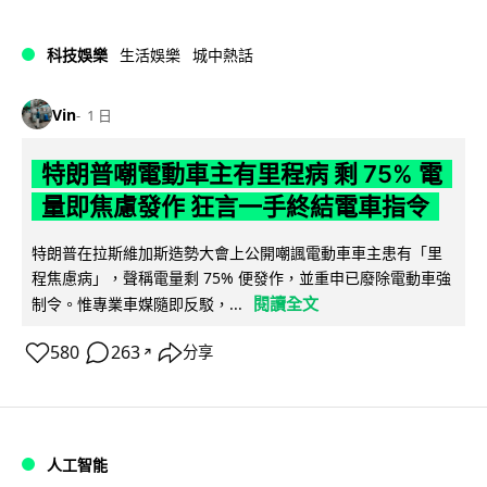
科技娛樂
生活娛樂
城中熱話
Vin
1 日
特朗普嘲電動車主有里程病 剩 75% 電
量即焦慮發作 狂言一手終結電車指令
特朗普在拉斯維加斯造勢大會上公開嘲諷電動車車主患有「里
程焦慮病」，聲稱電量剩 75% 便發作，並重申已廢除電動車強
閱讀全文
制令。惟專業車媒隨即反駁，...
580
263
分享
↗
人工智能