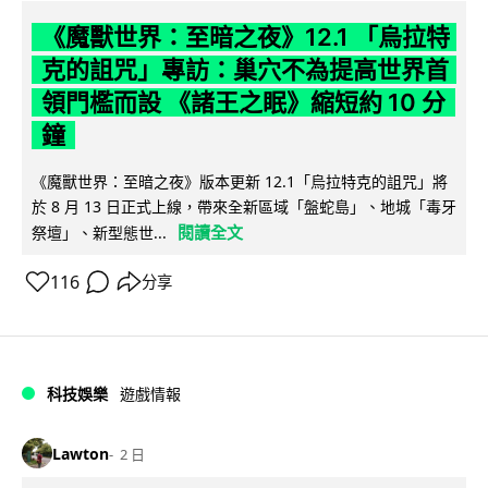
《魔獸世界：至暗之夜》12.1 「烏拉特
克的詛咒」專訪：巢穴不為提高世界首
領門檻而設 《諸王之眠》縮短約 10 分
鐘
《魔獸世界：至暗之夜》版本更新 12.1「烏拉特克的詛咒」將
於 8 月 13 日正式上線，帶來全新區域「盤蛇島」、地城「毒牙
閱讀全文
祭壇」、新型態世...
116
分享
科技娛樂
遊戲情報
Lawton
2 日