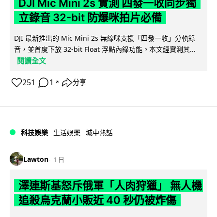
DJI Mic Mini 2s 實測 四發一收同步獨
立錄音 32-bit 防爆咪拍片必備
DJI 最新推出的 Mic Mini 2s 無線咪支援「四發一收」分軌錄
音，並首度下放 32-bit Float 浮點內錄功能。本文經實測其...
閱讀全文
251
1
分享
↗
科技娛樂
生活娛樂
城中熱話
Lawton
1 日
澤連斯基怒斥俄軍「人肉狩獵」 無人機
追殺烏克蘭小販近 40 秒仍被炸傷