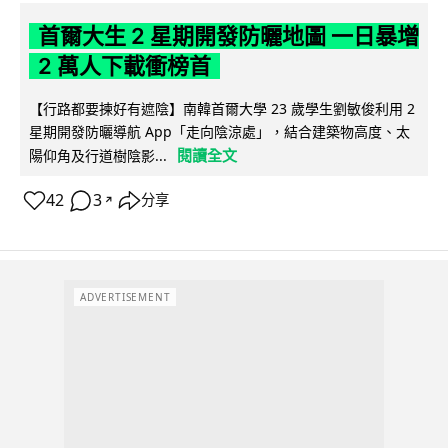
首爾大生 2 星期開發防曬地圖 一日暴增
2 萬人下載衝榜首
【行路都要揀好有遮陰】南韓首爾大學 23 歲學生劉敏俊利用 2
星期開發防曬導航 App「走向陰涼處」，結合建築物高度、太
閱讀全文
陽仰角及行道樹陰影...
42
3
分享
↗
ADVERTISEMENT