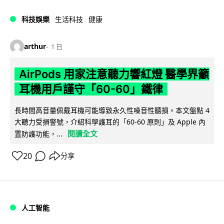
科技娛樂
生活科技
健康
arthur
1 日
AirPods 用家注意聽力響紅燈 醫學界籲
耳機用戶謹守「60-60」鐵律
長時間高音量佩戴耳機可能導致永久性噪音性聽損。本文盤點 4
大聽力受損警號，介紹科學護耳的「60-60 原則」及 Apple 內
閱讀全文
置防護功能，...
20
分享
人工智能