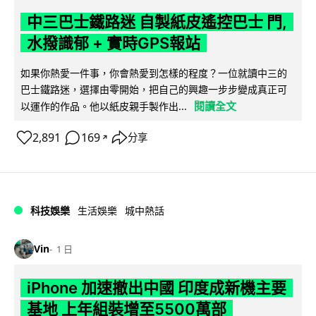
中三巴士鐵路迷 自製紙皮遙控巴士 門,
水撥識郁 + 實時GPS報站
如果你熱愛一件事，你會熱愛到怎樣的程度？一位就讀中三的
巴士鐵路迷，選擇由零開始，把自己的興趣一步步變成真正可
閱讀全文
以運作的作品。他以紙皮親手製作出...
2,891
169
分享
↗
科技娛樂
生活娛樂
城中熱話
Vin
1 日
iPhone 加速撤出中國 印度成新機主要
基地 上年組裝增至5500萬部