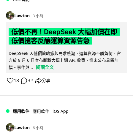
Lawton
3 小時
低價不再！DeepSeek 大幅加價在即
低價搶客反釀運算資源告急
DeepSeek 因低價策略掀起需求熱潮，運算資源不勝負荷，官
方於 8 月 6 日宣布即將大幅上調 API 收費，惟未公布具體加
閱讀全文
幅。事件與...
18
3
分享
↗
iOS App
應用軟件
應用軟件
Lawton
6 小時