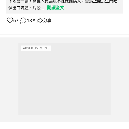
下地震一刻，醫護人員臨危不亂保護病人，更馬上開逃生門確
閱讀全文
保出口流通。片段...
67
18
分享
↗
ADVERTISEMENT