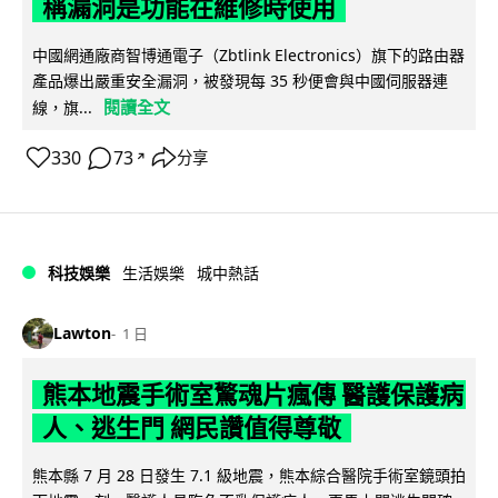
稱漏洞是功能在維修時使用
中國網通廠商智博通電子（Zbtlink Electronics）旗下的路由器
產品爆出嚴重安全漏洞，被發現每 35 秒便會與中國伺服器連
閱讀全文
線，旗...
330
73
分享
↗
科技娛樂
生活娛樂
城中熱話
Lawton
1 日
熊本地震手術室驚魂片瘋傳 醫護保護病
人、逃生門 網民讚值得尊敬
熊本縣 7 月 28 日發生 7.1 級地震，熊本綜合醫院手術室鏡頭拍