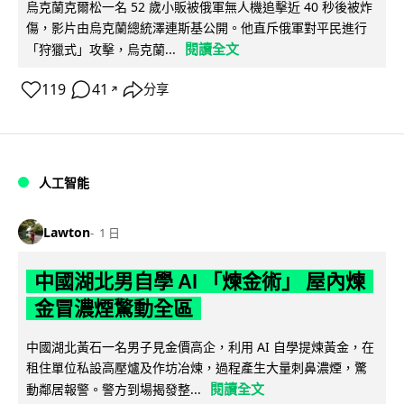
烏克蘭克爾松一名 52 歲小販被俄軍無人機追擊近 40 秒後被炸
傷，影片由烏克蘭總統澤連斯基公開。他直斥俄軍對平民進行
閱讀全文
「狩獵式」攻擊，烏克蘭...
119
41
分享
↗
人工智能
Lawton
1 日
中國湖北男自學 AI 「煉金術」 屋內煉
金冒濃煙驚動全區
中國湖北黃石一名男子見金價高企，利用 AI 自學提煉黃金，在
租住單位私設高壓爐及作坊冶煉，過程產生大量刺鼻濃煙，驚
閱讀全文
動鄰居報警。警方到場揭發整...