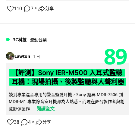
110
7
分享
↗
3C科技
流動音樂
89
Lawton
1 日
【評測】Sony IER-M500 入耳式監聽
耳機：現場拍攝、後製監聽與人聲利器
談到專業混音專用的聲音監聽耳機，Sony 經典 MDR-7506 到
MDR-M1 專業錄音室耳機都為人熟悉。而現在舞台製作者與創
閱讀全文
意影像製作...
38
4
分享
↗