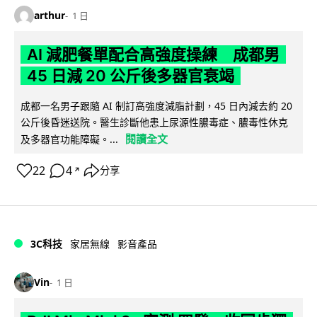
arthur
1 日
AI 減肥餐單配合高強度操練 成都男
45 日減 20 公斤後多器官衰竭
成都一名男子跟隨 AI 制訂高強度減脂計劃，45 日內減去約 20
公斤後昏迷送院。醫生診斷他患上尿源性膿毒症、膿毒性休克
閱讀全文
及多器官功能障礙。...
22
4
分享
↗
3C科技
家居無線
影音產品
Vin
1 日