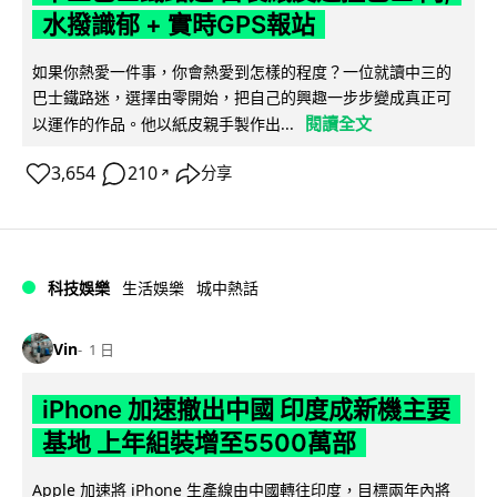
水撥識郁 + 實時GPS報站
如果你熱愛一件事，你會熱愛到怎樣的程度？一位就讀中三的
巴士鐵路迷，選擇由零開始，把自己的興趣一步步變成真正可
閱讀全文
以運作的作品。他以紙皮親手製作出...
3,654
210
分享
↗
科技娛樂
生活娛樂
城中熱話
Vin
1 日
iPhone 加速撤出中國 印度成新機主要
基地 上年組裝增至5500萬部
Apple 加速將 iPhone 生產線由中國轉往印度，目標兩年內將