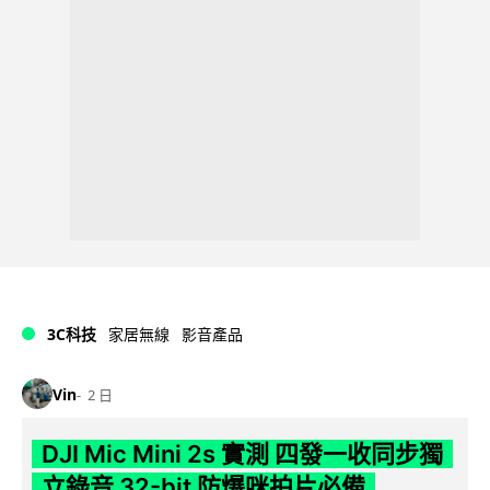
3C科技
家居無線
影音產品
Vin
2 日
DJI Mic Mini 2s 實測 四發一收同步獨
立錄音 32-bit 防爆咪拍片必備