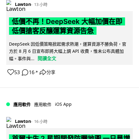
Lawton
13 小時
低價不再！DeepSeek 大幅加價在即
低價搶客反釀運算資源告急
DeepSeek 因低價策略掀起需求熱潮，運算資源不勝負荷，官
方於 8 月 6 日宣布即將大幅上調 API 收費，惟未公布具體加
閱讀全文
幅。事件與...
53
16
分享
↗
iOS App
應用軟件
應用軟件
Lawton
16 小時
首爾大生 2 星期開發防曬地圖 一日暴增