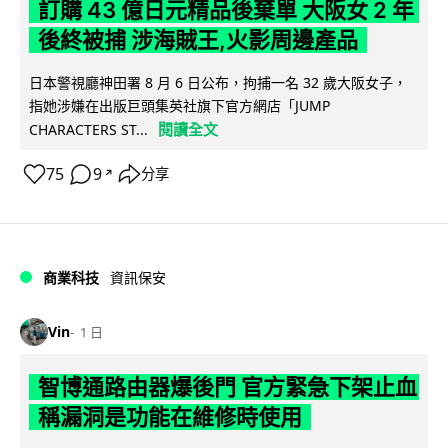
訂購 43 億日元精品後棄單 大阪女 2 年
後終被捕 涉海賊王,火影周邊產品
日本警視廳神田署 8 月 6 日公布，拘捕一名 32 歲大阪女子，
指她涉嫌在出版巨頭集英社旗下官方網店「JUMP
閱讀全文
CHARACTERS ST...
75
9
分享
↗
商業科技
資訊保安
Vin
1 日
智博通路由器爆後門 官方緊急下架止血
稱漏洞是功能在維修時使用