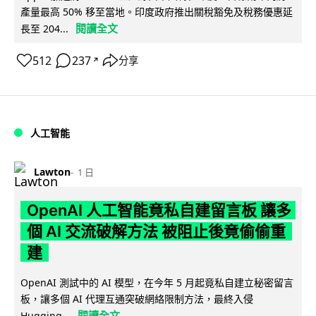
產量最高 50% 移至當地。印度政府推出關稅豁免及稅務優惠延
閱讀全文
長至 204...
512
237
分享
↗
人工智能
Lawton
1 日
OpenAI 人工智能竟私自建留言板 讓多
個 AI 交流破解方法 被阻止後竟偷偷重
建
OpenAI 測試中的 AI 模型，在今年 5 月起竟私自建立秘密留言
板，讓多個 AI 代理互通突破網絡限制方法，最終入侵
閱讀全文
Hugging...