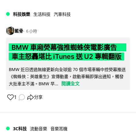
科技娛樂
生活科技
汽車科技
藍骨
6 小時
BMW 車廂熒幕強推蜘蛛俠電影廣告
車主怒轟堪比 iTunes 送 U2 專輯翻版
BMW 近日透過無線更新向全球逾 70 個市場車輛中控熒幕推送
《蜘蛛俠：英雄重生》宣傳動畫，啟動車輛即彈出通知，觸發
閱讀全文
大批車主不滿。BMW 早...
1
分享
3C科技
流動音樂
音樂耳機