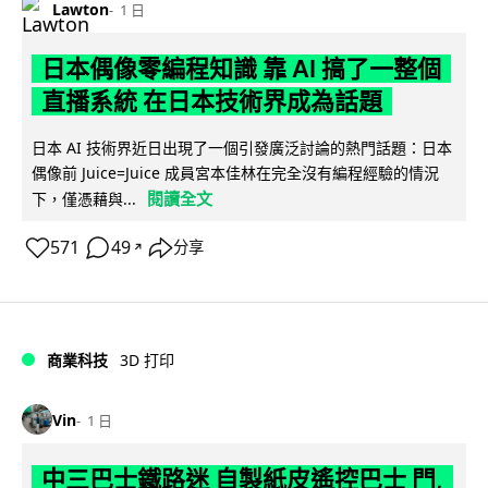
Lawton
1 日
日本偶像零編程知識 靠 AI 搞了一整個
直播系統 在日本技術界成為話題
日本 AI 技術界近日出現了一個引發廣泛討論的熱門話題：日本
偶像前 Juice=Juice 成員宮本佳林在完全沒有編程經驗的情況
閱讀全文
下，僅憑藉與...
571
49
分享
↗
商業科技
3D 打印
Vin
1 日
中三巴士鐵路迷 自製紙皮遙控巴士 門,