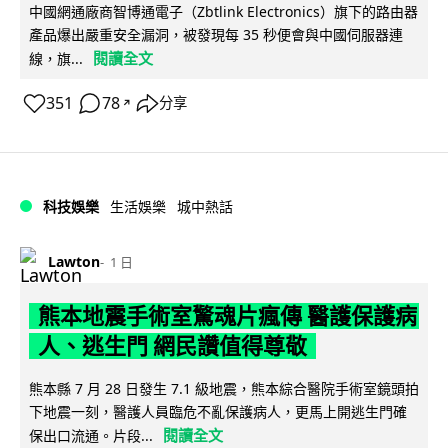
中國網通廠商智博通電子（Zbtlink Electronics）旗下的路由器
產品爆出嚴重安全漏洞，被發現每 35 秒便會與中國伺服器連
閱讀全文
線，旗...
351
78
分享
↗
科技娛樂
生活娛樂
城中熱話
Lawton
1 日
熊本地震手術室驚魂片瘋傳 醫護保護病
人、逃生門 網民讚值得尊敬
熊本縣 7 月 28 日發生 7.1 級地震，熊本綜合醫院手術室鏡頭拍
下地震一刻，醫護人員臨危不亂保護病人，更馬上開逃生門確
閱讀全文
保出口流通。片段...