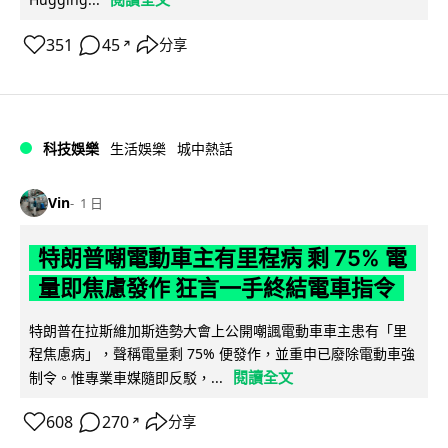
351
45
分享
↗
科技娛樂
生活娛樂
城中熱話
Vin
1 日
特朗普嘲電動車主有里程病 剩 75% 電
量即焦慮發作 狂言一手終結電車指令
特朗普在拉斯維加斯造勢大會上公開嘲諷電動車車主患有「里
程焦慮病」，聲稱電量剩 75% 便發作，並重申已廢除電動車強
閱讀全文
制令。惟專業車媒隨即反駁，...
608
270
分享
↗