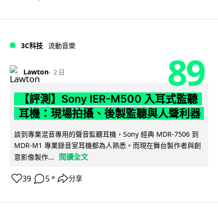
3C科技
流動音樂
89
Lawton
2 日
【評測】Sony IER-M500 入耳式監聽
耳機：現場拍攝、後製監聽與人聲利器
談到專業混音專用的聲音監聽耳機，Sony 經典 MDR-7506 到
MDR-M1 專業錄音室耳機都為人熟悉。而現在舞台製作者與創
閱讀全文
意影像製作...
39
5
分享
↗