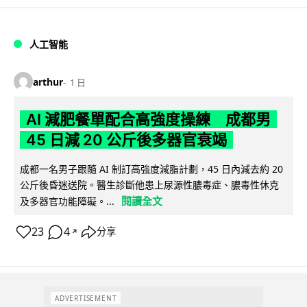
人工智能
arthur
1 日
AI 減肥餐單配合高強度操練 成都男
45 日減 20 公斤後多器官衰竭
成都一名男子跟隨 AI 制訂高強度減脂計劃，45 日內減去約 20
公斤後昏迷送院。醫生診斷他患上尿源性膿毒症、膿毒性休克
閱讀全文
及多器官功能障礙。...
23
4
分享
↗
ADVERTISEMENT