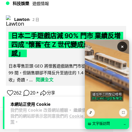
科技娛樂
遊戲情報
Lawton
2 日
日本二手遊戲店減 90% 門市 業績反增
四成 "懷舊"在 Z 世代變成最潮「新鮮
×
感」
日本零售巨頭 GEO 將懷舊遊戲銷售門市從 1,000 間大幅減至
99 間，但銷售額卻不降反升至過往的 1.4 倍。做到「減店增
閱讀全文
收」奇蹟，...
262
20
分享
↗
本網站正使用 Cookie
我們使用 Cookie 改善網站體驗。 繼續使用
🎵
⛶
我們的網站即表示您同意我們的
Cookie 政
策
。
ADVERTISEMENT
📖 文字版訪問
→