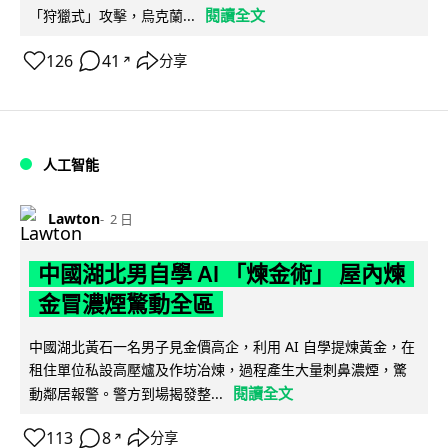
閱讀全文
「狩獵式」攻擊，烏克蘭...
126
41
分享
↗
人工智能
Lawton
2 日
中國湖北男自學 AI 「煉金術」 屋內煉
金冒濃煙驚動全區
中國湖北黃石一名男子見金價高企，利用 AI 自學提煉黃金，在
租住單位私設高壓爐及作坊冶煉，過程產生大量刺鼻濃煙，驚
閱讀全文
動鄰居報警。警方到場揭發整...
113
8
分享
↗