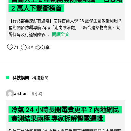
2 萬人下載衝榜首
【行路都要揀好有遮陰】南韓首爾大學 23 歲學生劉敏俊利用 2
星期開發防曬導航 App「走向陰涼處」，結合建築物高度、太
閱讀全文
陽仰角及行道樹陰影...
71
3
分享
↗
科技娛樂
科技新聞
arthur
18 小時
冷氣 24 小時長開電費更平？內地網民
實測結果兩極 專家拆解慳電邏輯
你信唔信冷氣長開 24 小時，電費反而平過開開關關？內地網民