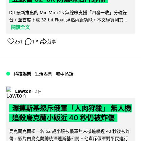
DJI 最新推出的 Mic Mini 2s 無線咪支援「四發一收」分軌錄
音，並首度下放 32-bit Float 浮點內錄功能。本文經實測其...
閱讀全文
251
1
分享
↗
科技娛樂
生活娛樂
城中熱話
Lawton
2 日
澤連斯基怒斥俄軍「人肉狩獵」 無人機
追殺烏克蘭小販近 40 秒仍被炸傷
烏克蘭克爾松一名 52 歲小販被俄軍無人機追擊近 40 秒後被炸
傷，影片由烏克蘭總統澤連斯基公開。他直斥俄軍對平民進行