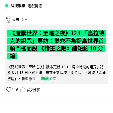
科技娛樂
遊戲情報
天恩
2 日
《魔獸世界：至暗之夜》12.1 「烏拉特
克的詛咒」專訪：巢穴不為提高世界首
領門檻而設 《諸王之眠》縮短約 10 分
鐘
《魔獸世界：至暗之夜》版本更新 12.1「烏拉特克的詛咒」將
於 8 月 13 日正式上線，帶來全新區域「盤蛇島」、地城「毒牙
閱讀全文
祭壇」、新型態世...
116
分享