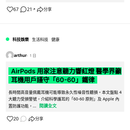
67
21
分享
↗
科技娛樂
生活科技
健康
arthur
1 日
AirPods 用家注意聽力響紅燈 醫學界籲
耳機用戶謹守「60-60」鐵律
長時間高音量佩戴耳機可能導致永久性噪音性聽損。本文盤點 4
大聽力受損警號，介紹科學護耳的「60-60 原則」及 Apple 內
閱讀全文
置防護功能，...
20
分享