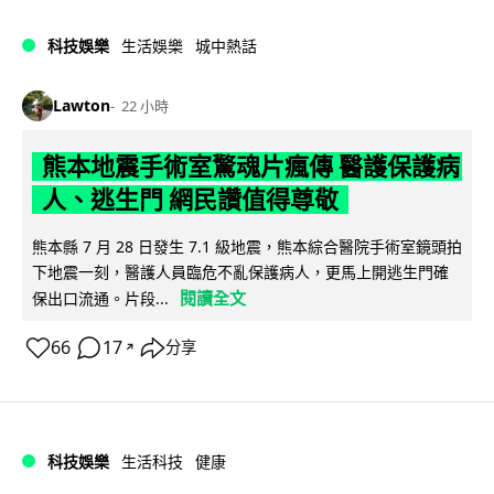
科技娛樂
生活娛樂
城中熱話
Lawton
22 小時
熊本地震手術室驚魂片瘋傳 醫護保護病
人、逃生門 網民讚值得尊敬
熊本縣 7 月 28 日發生 7.1 級地震，熊本綜合醫院手術室鏡頭拍
下地震一刻，醫護人員臨危不亂保護病人，更馬上開逃生門確
閱讀全文
保出口流通。片段...
66
17
分享
↗
科技娛樂
生活科技
健康