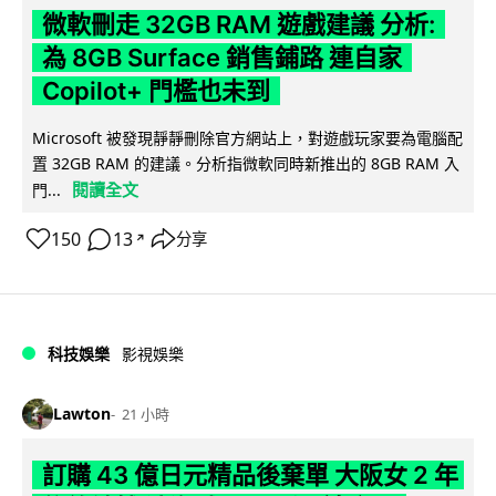
微軟刪走 32GB RAM 遊戲建議 分析:
為 8GB Surface 銷售鋪路 連自家
Copilot+ 門檻也未到
Microsoft 被發現靜靜刪除官方網站上，對遊戲玩家要為電腦配
置 32GB RAM 的建議。分析指微軟同時新推出的 8GB RAM 入
閱讀全文
門...
150
13
分享
↗
科技娛樂
影視娛樂
Lawton
21 小時
訂購 43 億日元精品後棄單 大阪女 2 年