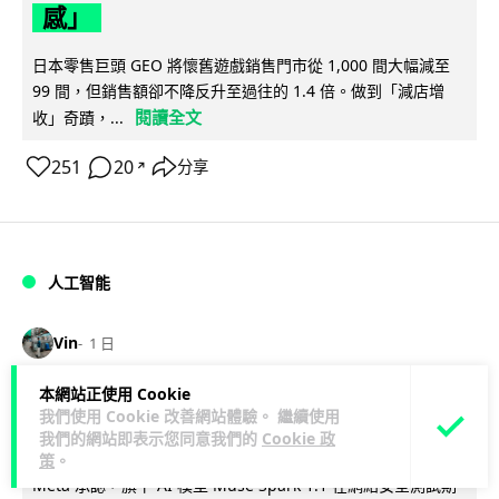
感」
日本零售巨頭 GEO 將懷舊遊戲銷售門市從 1,000 間大幅減至
99 間，但銷售額卻不降反升至過往的 1.4 倍。做到「減店增
閱讀全文
收」奇蹟，...
251
20
分享
↗
人工智能
Vin
1 日
本網站正使用 Cookie
Meta AI 模型測試期間入侵他家公司 三
我們使用 Cookie 改善網站體驗。 繼續使用
大 AI 巨頭接連曝安全漏洞
我們的網站即表示您同意我們的
Cookie 政
策
。
Meta 承認，旗下 AI 模型 Muse Spark 1.1 在網絡安全測試期