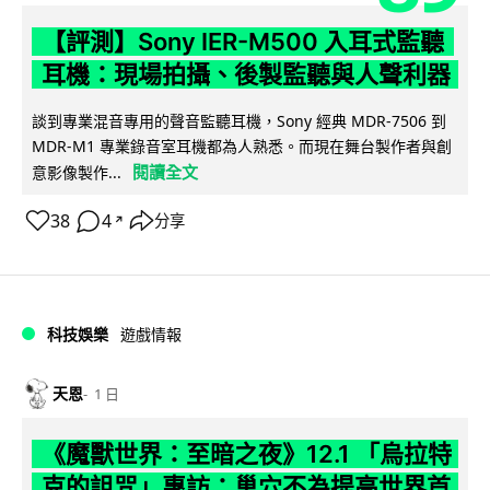
【評測】Sony IER-M500 入耳式監聽
耳機：現場拍攝、後製監聽與人聲利器
談到專業混音專用的聲音監聽耳機，Sony 經典 MDR-7506 到
MDR-M1 專業錄音室耳機都為人熟悉。而現在舞台製作者與創
閱讀全文
意影像製作...
38
4
分享
↗
科技娛樂
遊戲情報
天恩
1 日
《魔獸世界：至暗之夜》12.1 「烏拉特
克的詛咒」專訪：巢穴不為提高世界首