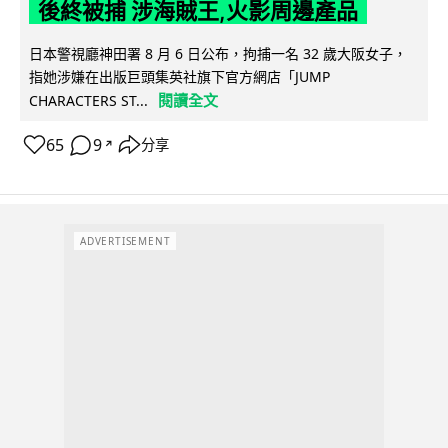
後終被捕 涉海賊王,火影周邊產品
日本警視廳神田署 8 月 6 日公布，拘捕一名 32 歲大阪女子，
指她涉嫌在出版巨頭集英社旗下官方網店「JUMP
閱讀全文
CHARACTERS ST...
65
9
分享
↗
ADVERTISEMENT