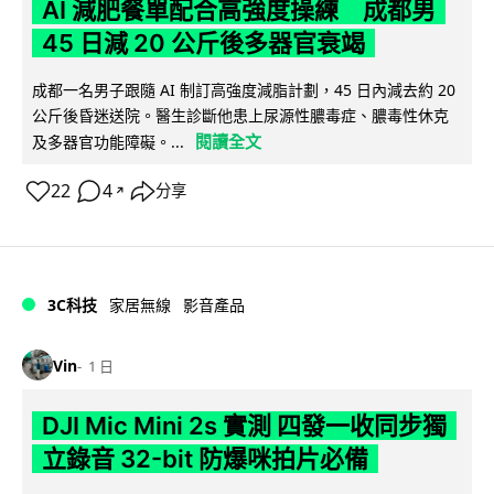
AI 減肥餐單配合高強度操練 成都男
45 日減 20 公斤後多器官衰竭
成都一名男子跟隨 AI 制訂高強度減脂計劃，45 日內減去約 20
公斤後昏迷送院。醫生診斷他患上尿源性膿毒症、膿毒性休克
閱讀全文
及多器官功能障礙。...
22
4
分享
↗
3C科技
家居無線
影音產品
Vin
1 日
DJI Mic Mini 2s 實測 四發一收同步獨
立錄音 32-bit 防爆咪拍片必備