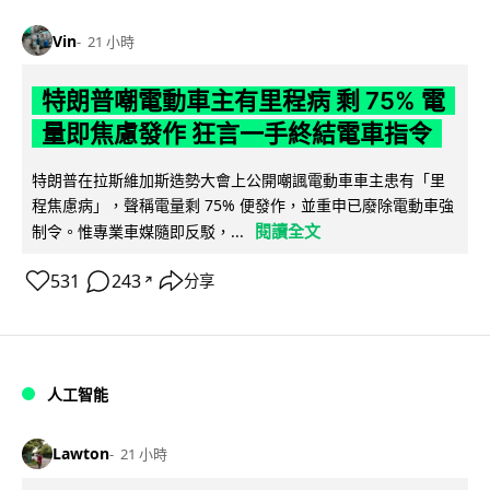
Vin
21 小時
特朗普嘲電動車主有里程病 剩 75% 電
量即焦慮發作 狂言一手終結電車指令
特朗普在拉斯維加斯造勢大會上公開嘲諷電動車車主患有「里
程焦慮病」，聲稱電量剩 75% 便發作，並重申已廢除電動車強
閱讀全文
制令。惟專業車媒隨即反駁，...
531
243
分享
↗
人工智能
Lawton
21 小時