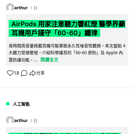
arthur
1 日
AirPods 用家注意聽力響紅燈 醫學界籲
耳機用戶謹守「60-60」鐵律
長時間高音量佩戴耳機可能導致永久性噪音性聽損。本文盤點 4
大聽力受損警號，介紹科學護耳的「60-60 原則」及 Apple 內
閱讀全文
置防護功能，...
18
分享
人工智能
arthur
1 日