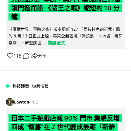
領門檻而設 《諸王之眠》縮短約 10 分
鐘
《魔獸世界：至暗之夜》版本更新 12.1「烏拉特克的詛咒」將
於 8 月 13 日正式上線，帶來全新區域「盤蛇島」、地城「毒牙
閱讀全文
祭壇」、新型態世...
116
分享
科技娛樂
遊戲情報
Lawton
1 日
日本二手遊戲店減 90% 門市 業績反增
四成 "懷舊"在 Z 世代變成最潮「新鮮