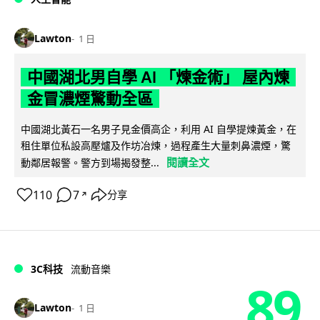
Lawton
1 日
中國湖北男自學 AI 「煉金術」 屋內煉
金冒濃煙驚動全區
中國湖北黃石一名男子見金價高企，利用 AI 自學提煉黃金，在
租住單位私設高壓爐及作坊冶煉，過程產生大量刺鼻濃煙，驚
閱讀全文
動鄰居報警。警方到場揭發整...
110
7
分享
↗
3C科技
流動音樂
89
Lawton
1 日