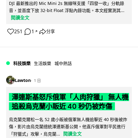
DJI 最新推出的 Mic Mini 2s 無線咪支援「四發一收」分軌錄
音，並首度下放 32-bit Float 浮點內錄功能。本文經實測其...
閱讀全文
251
1
分享
↗
科技娛樂
生活娛樂
城中熱話
Lawton
1 日
澤連斯基怒斥俄軍「人肉狩獵」 無人機
追殺烏克蘭小販近 40 秒仍被炸傷
烏克蘭克爾松一名 52 歲小販被俄軍無人機追擊近 40 秒後被炸
傷，影片由烏克蘭總統澤連斯基公開。他直斥俄軍對平民進行
閱讀全文
「狩獵式」攻擊，烏克蘭...