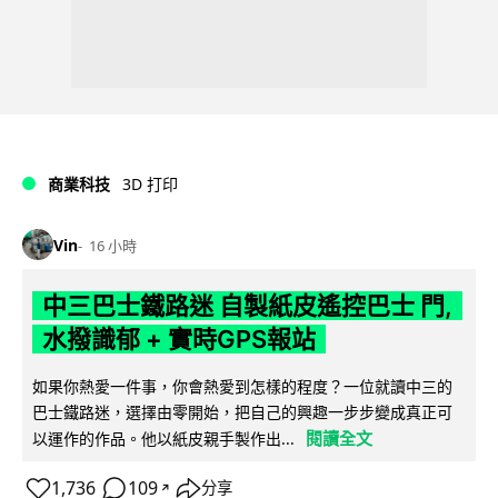
商業科技
3D 打印
Vin
16 小時
中三巴士鐵路迷 自製紙皮遙控巴士 門,
水撥識郁 + 實時GPS報站
如果你熱愛一件事，你會熱愛到怎樣的程度？一位就讀中三的
巴士鐵路迷，選擇由零開始，把自己的興趣一步步變成真正可
閱讀全文
以運作的作品。他以紙皮親手製作出...
1,736
109
分享
↗