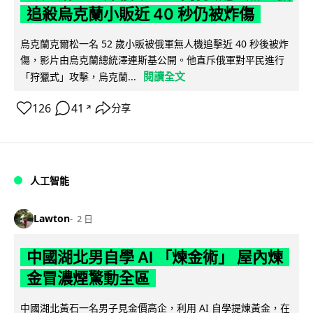
追殺烏克蘭小販近 40 秒仍被炸傷
烏克蘭克爾松一名 52 歲小販被俄軍無人機追擊近 40 秒後被炸
傷，影片由烏克蘭總統澤連斯基公開。他直斥俄軍對平民進行
閱讀全文
「狩獵式」攻擊，烏克蘭...
126
41
分享
↗
人工智能
Lawton
2 日
中國湖北男自學 AI 「煉金術」 屋內煉
金冒濃煙驚動全區
中國湖北黃石一名男子見金價高企，利用 AI 自學提煉黃金，在