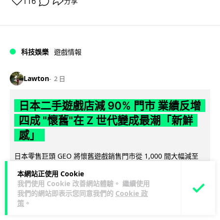
116
分享
科技娛樂
遊戲情報
Lawton
2 日
日本二手遊戲店減 90% 門市 業績反增
四成 "懷舊"在 Z 世代變成最潮「新鮮
感」
日本零售巨頭 GEO 將懷舊遊戲銷售門市從 1,000 間大幅減至
99 間，但銷售額卻不降反升至過往的 1.4 倍。做到「減店增
本網站正使用 Cookie
閱讀全文
收」奇蹟，...
我們使用 Cookie 改善網站體驗。 繼續使用
我們的網站即表示您同意我們的
Cookie 政
262
20
分享
↗
策
。