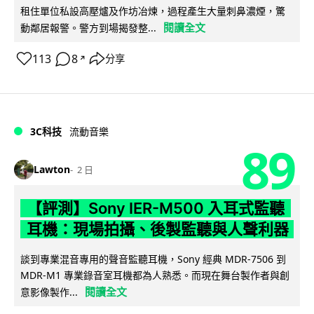
租住單位私設高壓爐及作坊冶煉，過程產生大量刺鼻濃煙，驚
閱讀全文
動鄰居報警。警方到場揭發整...
113
8
分享
↗
3C科技
流動音樂
89
Lawton
2 日
【評測】Sony IER-M500 入耳式監聽
耳機：現場拍攝、後製監聽與人聲利器
談到專業混音專用的聲音監聽耳機，Sony 經典 MDR-7506 到
MDR-M1 專業錄音室耳機都為人熟悉。而現在舞台製作者與創
閱讀全文
意影像製作...