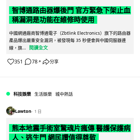
智博通路由器爆後門 官方緊急下架止血
稱漏洞是功能在維修時使用
中國網通廠商智博通電子（Zbtlink Electronics）旗下的路由器
產品爆出嚴重安全漏洞，被發現每 35 秒便會與中國伺服器連
閱讀全文
線，旗...
351
78
分享
↗
科技娛樂
生活娛樂
城中熱話
Lawton
1 日
熊本地震手術室驚魂片瘋傳 醫護保護病
人、逃生門 網民讚值得尊敬