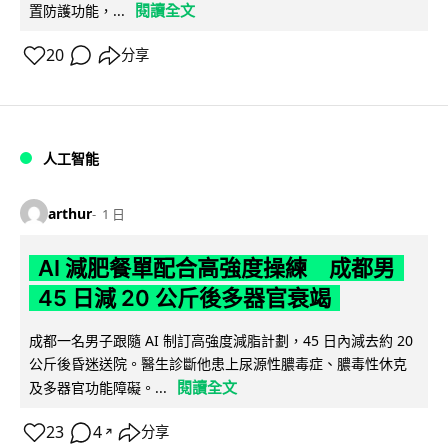
閱讀全文
置防護功能，...
20
分享
人工智能
arthur
1 日
AI 減肥餐單配合高強度操練 成都男
45 日減 20 公斤後多器官衰竭
成都一名男子跟隨 AI 制訂高強度減脂計劃，45 日內減去約 20
公斤後昏迷送院。醫生診斷他患上尿源性膿毒症、膿毒性休克
閱讀全文
及多器官功能障礙。...
23
4
分享
↗