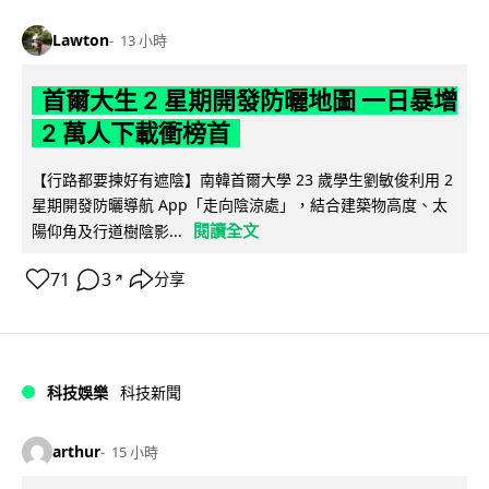
Lawton
13 小時
首爾大生 2 星期開發防曬地圖 一日暴增
2 萬人下載衝榜首
【行路都要揀好有遮陰】南韓首爾大學 23 歲學生劉敏俊利用 2
星期開發防曬導航 App「走向陰涼處」，結合建築物高度、太
閱讀全文
陽仰角及行道樹陰影...
71
3
分享
↗
科技娛樂
科技新聞
arthur
15 小時