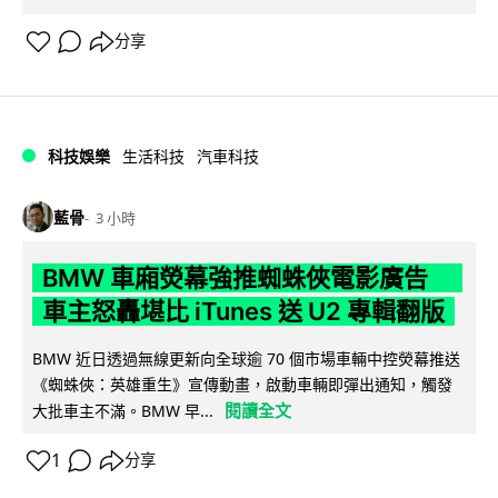
分享
科技娛樂
生活科技
汽車科技
藍骨
3 小時
BMW 車廂熒幕強推蜘蛛俠電影廣告
車主怒轟堪比 iTunes 送 U2 專輯翻版
BMW 近日透過無線更新向全球逾 70 個市場車輛中控熒幕推送
《蜘蛛俠：英雄重生》宣傳動畫，啟動車輛即彈出通知，觸發
閱讀全文
大批車主不滿。BMW 早...
1
分享