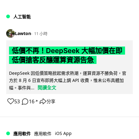
人工智能
Lawton
11 小時
低價不再！DeepSeek 大幅加價在即
低價搶客反釀運算資源告急
DeepSeek 因低價策略掀起需求熱潮，運算資源不勝負荷，官
方於 8 月 6 日宣布即將大幅上調 API 收費，惟未公布具體加
閱讀全文
幅。事件與...
53
16
分享
↗
iOS App
應用軟件
應用軟件