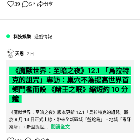
39
5
分享
↗
科技娛樂
遊戲情報
天恩
2 日
《魔獸世界：至暗之夜》12.1 「烏拉特
克的詛咒」專訪：巢穴不為提高世界首
領門檻而設 《諸王之眠》縮短約 10 分
鐘
《魔獸世界：至暗之夜》版本更新 12.1「烏拉特克的詛咒」將
於 8 月 13 日正式上線，帶來全新區域「盤蛇島」、地城「毒牙
閱讀全文
祭壇」、新型態世...