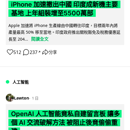
iPhone 加速撤出中國 印度成新機主要
基地 上年組裝增至5500萬部
Apple 加速將 iPhone 生產線由中國轉往印度，目標兩年內將
產量最高 50% 移至當地。印度政府推出關稅豁免及稅務優惠延
閱讀全文
長至 204...
512
237
分享
↗
人工智能
Lawton
1 日
OpenAI 人工智能竟私自建留言板 讓多
個 AI 交流破解方法 被阻止後竟偷偷重