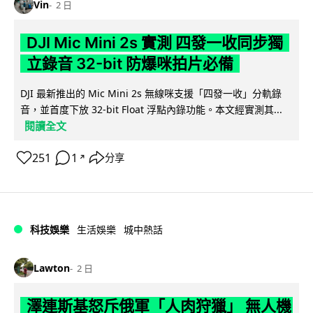
Vin
2 日
DJI Mic Mini 2s 實測 四發一收同步獨
立錄音 32-bit 防爆咪拍片必備
DJI 最新推出的 Mic Mini 2s 無線咪支援「四發一收」分軌錄
音，並首度下放 32-bit Float 浮點內錄功能。本文經實測其...
閱讀全文
251
1
分享
↗
科技娛樂
生活娛樂
城中熱話
Lawton
2 日
澤連斯基怒斥俄軍「人肉狩獵」 無人機