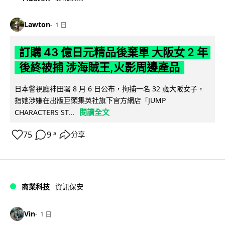
Lawton
1 日
訂購 43 億日元精品後棄單 大阪女 2 年
後終被捕 涉海賊王,火影周邊產品
日本警視廳神田署 8 月 6 日公布，拘捕一名 32 歲大阪女子，
指她涉嫌在出版巨頭集英社旗下官方網店「JUMP
閱讀全文
CHARACTERS ST...
75
9
分享
↗
商業科技
資訊保安
Vin
1 日