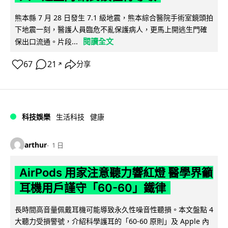
熊本縣 7 月 28 日發生 7.1 級地震，熊本綜合醫院手術室鏡頭拍
下地震一刻，醫護人員臨危不亂保護病人，更馬上開逃生門確
閱讀全文
保出口流通。片段...
67
21
分享
↗
科技娛樂
生活科技
健康
arthur
1 日
AirPods 用家注意聽力響紅燈 醫學界籲
耳機用戶謹守「60-60」鐵律
長時間高音量佩戴耳機可能導致永久性噪音性聽損。本文盤點 4
大聽力受損警號，介紹科學護耳的「60-60 原則」及 Apple 內