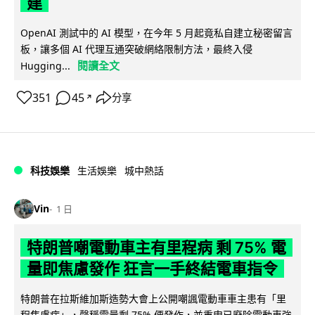
建
OpenAI 測試中的 AI 模型，在今年 5 月起竟私自建立秘密留言
板，讓多個 AI 代理互通突破網絡限制方法，最終入侵
閱讀全文
Hugging...
351
45
分享
↗
科技娛樂
生活娛樂
城中熱話
Vin
1 日
特朗普嘲電動車主有里程病 剩 75% 電
量即焦慮發作 狂言一手終結電車指令
特朗普在拉斯維加斯造勢大會上公開嘲諷電動車車主患有「里
程焦慮病」，聲稱電量剩 75% 便發作，並重申已廢除電動車強