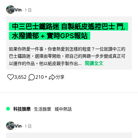
Vin
1 日
中三巴士鐵路迷 自製紙皮遙控巴士 門,
水撥識郁 + 實時GPS報站
如果你熱愛一件事，你會熱愛到怎樣的程度？一位就讀中三的
巴士鐵路迷，選擇由零開始，把自己的興趣一步步變成真正可
閱讀全文
以運作的作品。他以紙皮親手製作出...
3,652
210
分享
↗
科技娛樂
生活娛樂
城中熱話
Vin
1 日