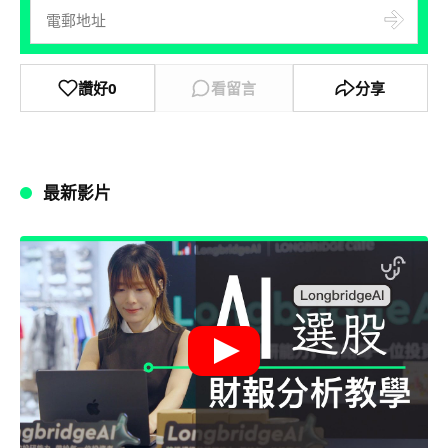
讚好
0
看留言
分享
最新影片