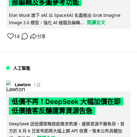
部編輯及多圖參考功能
Elon Musk 旗下 xAI 以 SpaceXAI 名義推出 Grok Imagine
閱讀全文
Image 2.0 模型，強化 AI 繪圖及編輯...
14
分享
人工智能
Lawton
1 日
低價不再！DeepSeek 大幅加價在即
低價搶客反釀運算資源告急
DeepSeek 因低價策略掀起需求熱潮，運算資源不勝負荷，官
方於 8 月 6 日宣布即將大幅上調 API 收費，惟未公布具體加