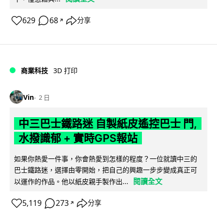
629
68
分享
↗
商業科技
3D 打印
Vin
2 日
中三巴士鐵路迷 自製紙皮遙控巴士 門,
水撥識郁 + 實時GPS報站
如果你熱愛一件事，你會熱愛到怎樣的程度？一位就讀中三的
巴士鐵路迷，選擇由零開始，把自己的興趣一步步變成真正可
閱讀全文
以運作的作品。他以紙皮親手製作出...
5,119
273
分享
↗