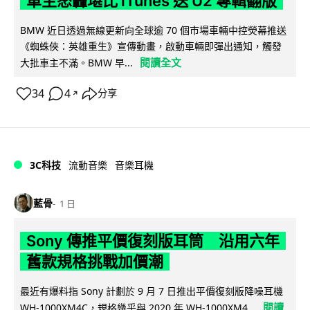
車主怒轟堪比 iTunes 送 U2 專輯翻版
BMW 近日透過無線更新向全球逾 70 個市場車輛中控熒幕推送
《蜘蛛俠：英雄重生》宣傳動畫，啟動車輛即彈出通知，觸發
閱讀全文
大批車主不滿。BMW 早...
34
4
分享
↗
3C科技
流動音樂
音樂耳機
藍骨
1 日
Sony 傳推平價復刻版耳筒 沿用六年
舊款規格挑戰加價潮
最近有爆料指 Sony 計劃於 9 月 7 日推出平價復刻版降噪耳機
閱讀
WH-1000XM4C，規格幾乎與 2020 年 WH-1000XM4...