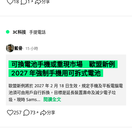
18
1
分享
↗
3C科技
手提電話
藍骨
15 小時
可換電池手機或重現市場 歐盟新例
2027 年強制手機用可拆式電池
歐盟新例將於 2027 年 2 月 18 日生效，規定手機及平板電腦電
池須可由用戶自行拆換，目標是延長裝置壽命及減少電子垃
閱讀全文
圾。現時 Sams...
257
73
分享
↗