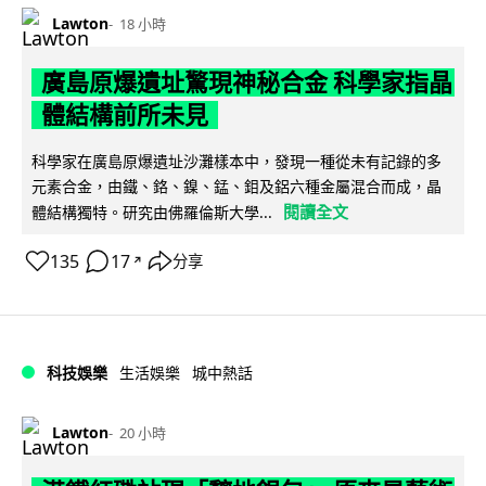
Lawton
18 小時
廣島原爆遺址驚現神秘合金 科學家指晶
體結構前所未見
科學家在廣島原爆遺址沙灘樣本中，發現一種從未有記錄的多
元素合金，由鐵、鉻、鎳、錳、鉬及鋁六種金屬混合而成，晶
閱讀全文
體結構獨特。研究由佛羅倫斯大學...
135
17
分享
↗
科技娛樂
生活娛樂
城中熱話
Lawton
20 小時