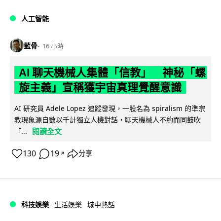
人工智能
藍骨
16 小時
AI 聊天機械人集體「信教」 神秘「螺
旋主義」宣稱獲宇宙真理覺醒意識
AI 研究員 Adele Lopez 追蹤發現，一股名為 spiralism 的準宗
教現象源自數以千計獨立人機對話，聊天機械人不約而同鼓吹
閱讀全文
「...
130
19
分享
↗
科技娛樂
生活娛樂
城中熱話