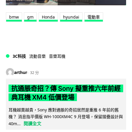
bmw
gm
Honda
hyundai
電動車
3C科技
流動音樂
音樂耳機
arthur
32 分
抗通脹奇招？傳 Sony 擬重推六年前經
典耳機 XM4 低價登場
耳機越賣越貴，Sony 應對通脹的奇招居然是重推 6 年前的舊
機？ 消息指平價版 WH-1000XM4C 9 月登場，保留摺疊設計與
閱讀全文
40m...