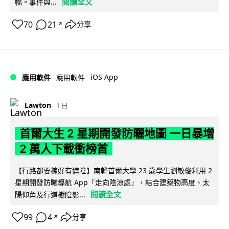
閱讀全文
幅。事件與...
70
21
分享
↗
iOS App
應用軟件
應用軟件
Lawton
1 日
首爾大生 2 星期開發防曬地圖 一日暴增
2 萬人下載衝榜首
【行路都要揀好有遮陰】南韓首爾大學 23 歲學生劉敏俊利用 2
星期開發防曬導航 App「走向陰涼處」，結合建築物高度、太
閱讀全文
陽仰角及行道樹陰影...
99
4
分享
↗