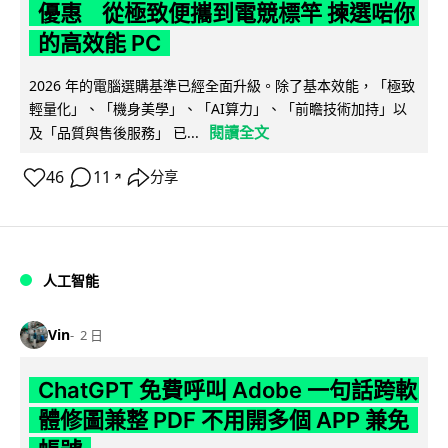
優惠 從極致便攜到電競標竿 揀選啱你
的高效能 PC
2026 年的電腦選購基準已經全面升級。除了基本效能，「極致
輕量化」、「機身美學」、「AI算力」、「前瞻技術加持」以
閱讀全文
及「品質與售後服務」 已...
46
11
分享
↗
人工智能
Vin
2 日
ChatGPT 免費呼叫 Adobe 一句話跨軟
體修圖兼整 PDF 不用開多個 APP 兼免