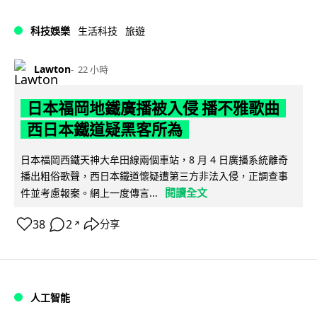
科技娛樂
生活科技
旅遊
Lawton
22 小時
日本福岡地鐵廣播被入侵 播不雅歌曲
西日本鐵道疑黑客所為
日本福岡西鐵天神大牟田線兩個車站，8 月 4 日廣播系統離奇
播出粗俗歌聲，西日本鐵道懷疑遭第三方非法入侵，正調查事
閱讀全文
件並考慮報案。網上一度傳言...
38
2
分享
↗
人工智能