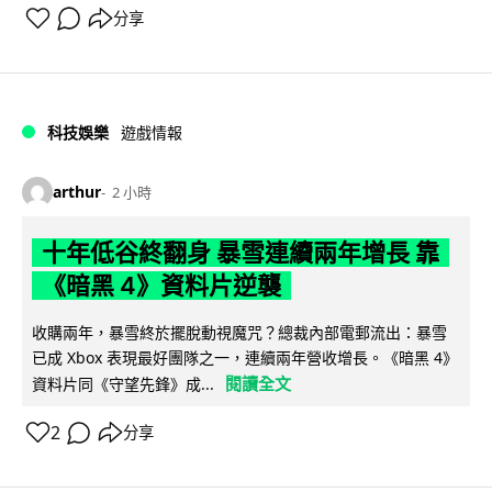
分享
科技娛樂
遊戲情報
arthur
2 小時
十年低谷終翻身 暴雪連續兩年增長 靠
《暗黑 4》資料片逆襲
收購兩年，暴雪終於擺脫動視魔咒？總裁內部電郵流出：暴雪
已成 Xbox 表現最好團隊之一，連續兩年營收增長。《暗黑 4》
閱讀全文
資料片同《守望先鋒》成...
2
分享