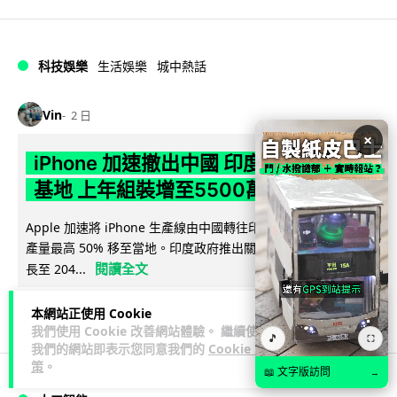
科技娛樂
生活娛樂
城中熱話
Vin
2 日
×
iPhone 加速撤出中國 印度成新機主要
基地 上年組裝增至5500萬部
Apple 加速將 iPhone 生產線由中國轉往印度，目標兩年內將
產量最高 50% 移至當地。印度政府推出關稅豁免及稅務優惠延
閱讀全文
長至 204...
566
256
分享
↗
本網站正使用 Cookie
我們使用 Cookie 改善網站體驗。 繼續使用
🎵
⛶
我們的網站即表示您同意我們的
Cookie 政
策
。
📖 文字版訪問
→