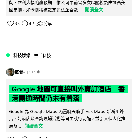
動，盈利大幅跑贏預期。惟公司早前曾多次以關稅為由調高美
閱讀全文
國定價，如今關稅被裁定違法並全數...
33
4
分享
↗
科技娛樂
生活科技
藍骨
14 小時
Google 地圖可直接叫外賣訂酒店 香
港開通時間仍未有着落
Google 為 Google Maps 內置聊天助手 Ask Maps 新增叫外
賣、訂酒店及查詢現場活動等自主執行功能，並引入個人化推
閱讀全文
薦及...