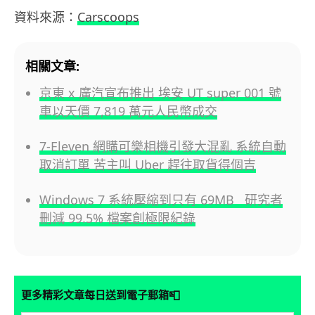
資料來源：
Carscoops
相關文章:
京東 x 廣汽宣布推出 埃安 UT super 001 號
車以天價 7,819 萬元人民幣成交
7-Eleven 網購可樂相機引發大混亂 系統自動
取消訂單 苦主叫 Uber 趕往取貨得個吉
Windows 7 系統壓縮到只有 69MB 研究者
刪減 99.5% 檔案創極限紀錄
📮
更多精彩文章每日送到電子郵箱