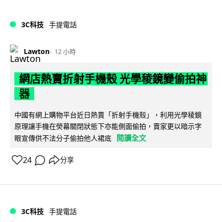
3C科技
手提電話
Lawton
12 小時
網店熱賣折射手機殼 光學稜鏡變偷拍神
器
中國有網上購物平台近日熱賣「折射手機殼」，利用光學稜鏡
原理讓手機在熒幕關閉狀態下亦能側面偷拍，賣家更以暗示字
閱讀全文
眼宣傳供不法分子偷拍他人裙底
24
分享
3C科技
手提電話