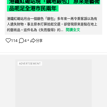
港鐵紅磡站現「黐地銀包」 原來是藝術
品呃足全港市民兩年
港鐵紅磡站月台一個銀色「銀包」多年來一再令乘客誤以為有
人遺失財物，事主原本打算拾起交還，卻發現原來是黏在地上
閱讀全文
的藝術品。這件名為《失而復得》的...
114
4
分享
↗
ADVERTISEMENT