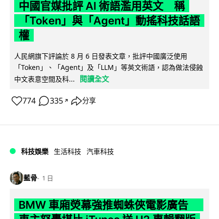
中國官媒批評 AI 術語濫用英文 稱
「Token」與「Agent」動搖科技話語
權
人民網旗下評論於 8 月 6 日發表文章，批評中國廣泛使用
「Token」、「Agent」及「LLM」等英文術語，認為做法侵蝕
閱讀全文
中文表意空間及科...
774
335
分享
↗
科技娛樂
生活科技
汽車科技
藍骨
1 日
BMW 車廂熒幕強推蜘蛛俠電影廣告