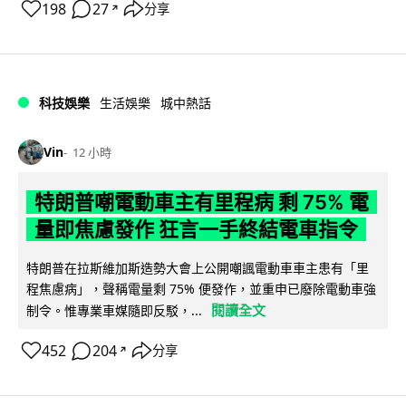
198
27
分享
↗
科技娛樂
生活娛樂
城中熱話
Vin
12 小時
特朗普嘲電動車主有里程病 剩 75% 電
量即焦慮發作 狂言一手終結電車指令
特朗普在拉斯維加斯造勢大會上公開嘲諷電動車車主患有「里
程焦慮病」，聲稱電量剩 75% 便發作，並重申已廢除電動車強
閱讀全文
制令。惟專業車媒隨即反駁，...
452
204
分享
↗