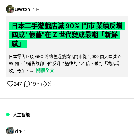
Lawton
1 日
日本二手遊戲店減 90% 門市 業績反增
四成 "懷舊"在 Z 世代變成最潮「新鮮
感」
日本零售巨頭 GEO 將懷舊遊戲銷售門市從 1,000 間大幅減至
99 間，但銷售額卻不降反升至過往的 1.4 倍。做到「減店增
閱讀全文
收」奇蹟，...
247
19
分享
↗
人工智能
Vin
1 日