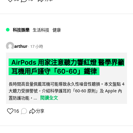
科技娛樂
生活科技
健康
arthur
17 小時
AirPods 用家注意聽力響紅燈 醫學界籲
耳機用戶謹守「60-60」鐵律
長時間高音量佩戴耳機可能導致永久性噪音性聽損。本文盤點 4
大聽力受損警號，介紹科學護耳的「60-60 原則」及 Apple 內
閱讀全文
置防護功能，...
16
分享