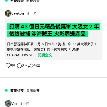
科技娛樂
影視娛樂
Lawton
13 小時
訂購 43 億日元精品後棄單 大阪女 2 年
後終被捕 涉海賊王,火影周邊產品
日本警視廳神田署 8 月 6 日公布，拘捕一名 32 歲大阪女子，
指她涉嫌在出版巨頭集英社旗下官方網店「JUMP
閱讀全文
CHARACTERS ST...
55
8
分享
↗
商業科技
資訊保安
Vin
13 小時