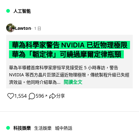
人工智能
Lawton
1 日
華為科學家警告 NVIDIA 已近物理極限
華為「韜定律」可繞過摩爾定律瓶頸
華為半導體首席科學家廖恒罕見接受近 5 小時專訪，警告
NVIDIA 等西方晶片巨頭正逼近物理極限，傳統製程升級已失經
閱讀全文
濟效益。他同時介紹華為...
1,554
596
分享
↗
科技娛樂
生活娛樂
城中熱話