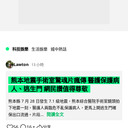
科技娛樂
生活娛樂
城中熱話
Lawton
13 小時
熊本地震手術室驚魂片瘋傳 醫護保護病
人、逃生門 網民讚值得尊敬
熊本縣 7 月 28 日發生 7.1 級地震，熊本綜合醫院手術室鏡頭拍
下地震一刻，醫護人員臨危不亂保護病人，更馬上開逃生門確
閱讀全文
保出口流通。片段...
56
16
分享
↗