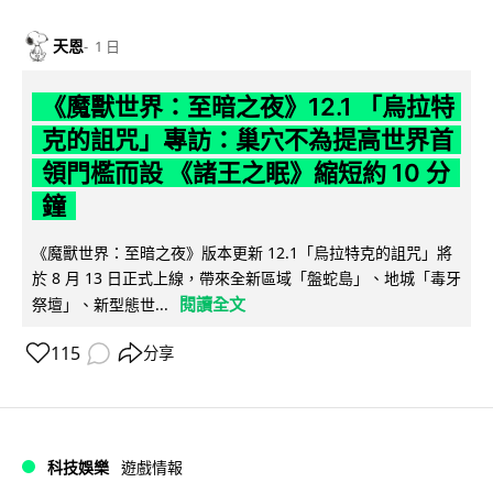
天恩
1 日
《魔獸世界：至暗之夜》12.1 「烏拉特
克的詛咒」專訪：巢穴不為提高世界首
領門檻而設 《諸王之眠》縮短約 10 分
鐘
《魔獸世界：至暗之夜》版本更新 12.1「烏拉特克的詛咒」將
於 8 月 13 日正式上線，帶來全新區域「盤蛇島」、地城「毒牙
閱讀全文
祭壇」、新型態世...
115
分享
科技娛樂
遊戲情報