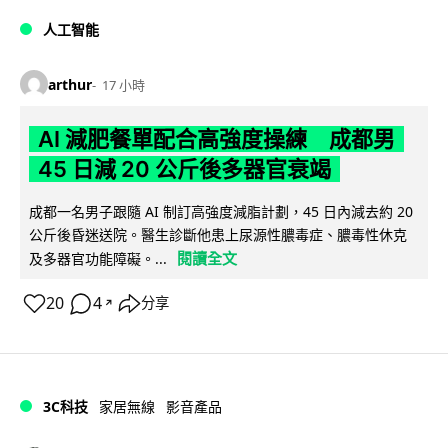
人工智能
arthur
17 小時
AI 減肥餐單配合高強度操練 成都男
45 日減 20 公斤後多器官衰竭
成都一名男子跟隨 AI 制訂高強度減脂計劃，45 日內減去約 20
公斤後昏迷送院。醫生診斷他患上尿源性膿毒症、膿毒性休克
閱讀全文
及多器官功能障礙。...
20
4
分享
↗
3C科技
家居無線
影音產品