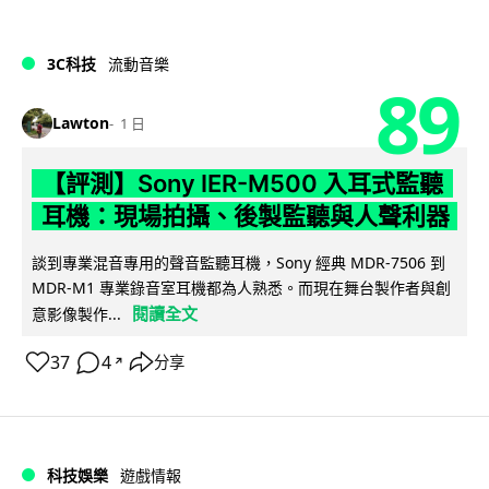
3C科技
流動音樂
89
Lawton
1 日
【評測】Sony IER-M500 入耳式監聽
耳機：現場拍攝、後製監聽與人聲利器
談到專業混音專用的聲音監聽耳機，Sony 經典 MDR-7506 到
MDR-M1 專業錄音室耳機都為人熟悉。而現在舞台製作者與創
閱讀全文
意影像製作...
37
4
分享
↗
科技娛樂
遊戲情報