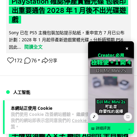
PlayStation 確認停產實體光碟 包裝印
出重要通告 2028 年 1 月後不出光碟遊
戲
Sony 已在 PS5 主機包裝加貼提示貼紙，重申官方 7 月已公布
計劃：2028 年 1 月起停產新遊戲實體光碟。分析師預期 PS6
閱讀全文
因此...
×
172
76
分享
↗
人工智能
本網站正使用 Cookie
Vin
1 日
我們使用 Cookie 改善網站體驗。 繼續使用
🎵
⛶
我們的網站即表示您同意我們的
Cookie 政
Samsung 展示 Galaxy AI 新方向 未來
策
。
📖 詳細評測
→
手機毋須輸入文字 轉向 Agent 全自動操