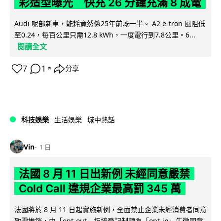
彩造型曝光 快充 26 分鐘充滿 8 成電
Audi 呢部新車，能耗竟然係25年前嘅一半。 A2 e-tron 風阻低
至0.24，每百公里只需12.8 kWh，一度電行到7.8公里。6...
閱讀全文
7
1
分享
↗
科技娛樂
生活娛樂
城中熱話
Vin
1 日
法國 8 月 11 日出新例 未經同意嚴禁
Cold Call 違規企業最高罰 345 萬
法國將於 8 月 11 日起實施新例，全面禁止企業未經消費者同意
致電推銷，由「opt-out」拒接登記制轉為「opt-in」先徵同意