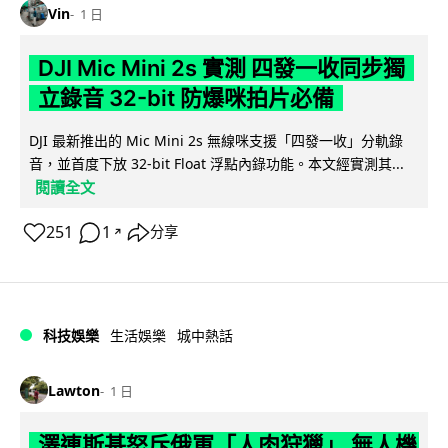
Vin
1 日
DJI Mic Mini 2s 實測 四發一收同步獨
立錄音 32-bit 防爆咪拍片必備
DJI 最新推出的 Mic Mini 2s 無線咪支援「四發一收」分軌錄
音，並首度下放 32-bit Float 浮點內錄功能。本文經實測其...
閱讀全文
251
1
分享
↗
科技娛樂
生活娛樂
城中熱話
Lawton
1 日
澤連斯基怒斥俄軍「人肉狩獵」 無人機