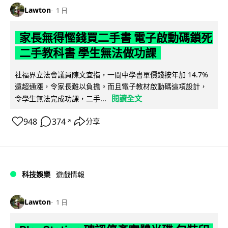
Lawton
1 日
家長無得慳錢買二手書 電子啟動碼鎖死
二手教科書 學生無法做功課
社福界立法會議員陳文宜指，一間中學書單價錢按年加 14.7%
遠超通漲，令家長難以負擔。而且電子教材啟動碼這項設計，
閱讀全文
令學生無法完成功課，二手...
948
374
分享
↗
科技娛樂
遊戲情報
Lawton
1 日