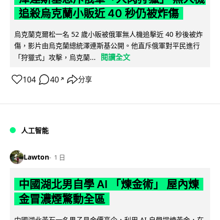
追殺烏克蘭小販近 40 秒仍被炸傷
烏克蘭克爾松一名 52 歲小販被俄軍無人機追擊近 40 秒後被炸
傷，影片由烏克蘭總統澤連斯基公開。他直斥俄軍對平民進行
閱讀全文
「狩獵式」攻擊，烏克蘭...
104
40
分享
↗
人工智能
Lawton
1 日
中國湖北男自學 AI 「煉金術」 屋內煉
金冒濃煙驚動全區
中國湖北黃石一名男子見金價高企，利用 AI 自學提煉黃金，在