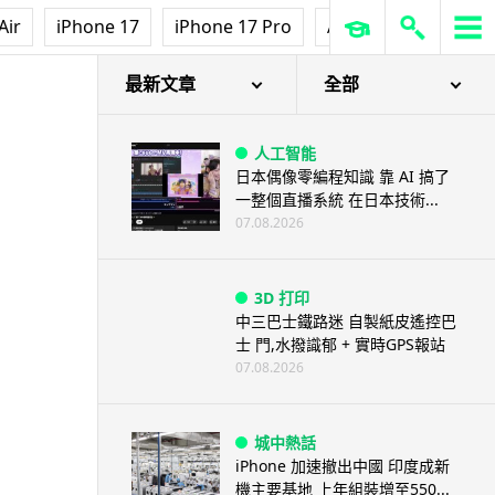
Air
iPhone 17
iPhone 17 Pro
AirPods Pro 3
Ap
最新文章
全部
人工智能
日本偶像零編程知識 靠 AI 搞了
一整個直播系統 在日本技術...
07.08.2026
3D 打印
中三巴士鐵路迷 自製紙皮遙控巴
士 門,水撥識郁 + 實時GPS報站
07.08.2026
城中熱話
iPhone 加速撤出中國 印度成新
機主要基地 上年組裝增至550...