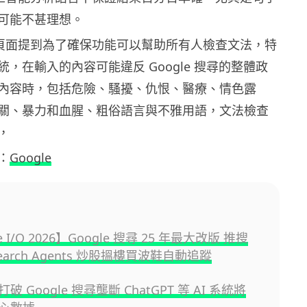
可能不甚理想。
支援頁面提到為了確保功能可以幫助所有人檢查文法，特
，在輸入的內容可能違反 Google 搜尋的整體政
內容時，包括危險、騷擾、仇恨、醫療、情色露
關、暴力和血腥、粗俗語言與不雅用語，文法檢查
，
：
Google
e I/O 2026】Google 搜尋 25 年最大改版 推搜
earch Agents 炒股搵樓買波鞋自動追蹤
 Google 搜尋壟斷 ChatGPT 等 AI 系統將