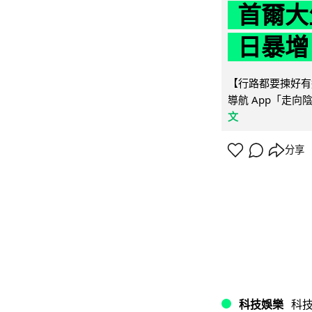
首爾大
日暴增
【行路都要揀好有遮
導航 App「走向
文
分享
科技娛樂
科