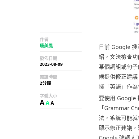
作者
唐美鳳
日前 Googl
紹，文法檢查功
發佈日期
2023-08-09
某個詞組或句子的
候提供修正建議
閱讀時間
2分鐘
擇「英語」作為
字體大小
要使用 Goog
A
A
A
「Grammar 
法，系統可能就
顯示修正建議，
Google 強