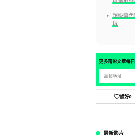
可獲取核
超級變色龍
玩
更多精彩文章每日
讚好
0
最新影片