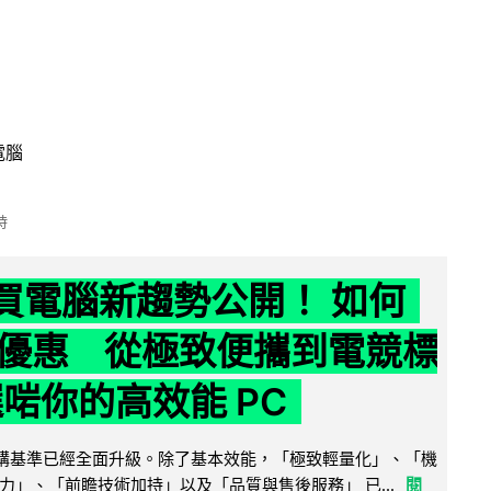
電腦
時
6 買電腦新趨勢公開！ 如何
優惠 從極致便攜到電競標
選啱你的高效能 PC
腦選購基準已經全面升級。除了基本效能，「極致輕量化」、「機
力」、「前瞻技術加持」以及「品質與售後服務」 已...
閱