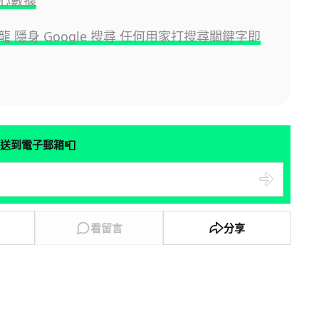
心數據
 隱身 Google 搜尋 任何用家打搜尋關鍵字即
📮
送到電子郵箱
看留言
分享