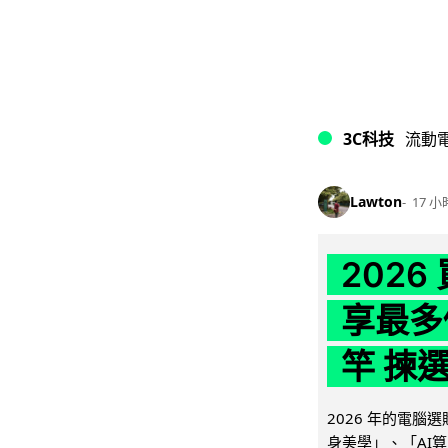
3C科技
流動
Lawton
17 小
202
享最多
竿 揀
2026 年的電
身美學」、「AI算