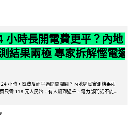
24 小時長開電費更平？內地
測結果兩極 專家拆解慳電邏
 24 小時，電費反而平過開開關關？內地網民實測結果兩
只需 118 元人民幣，有人飆到過千。電力部門話不能...
享