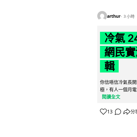
arthur
3 小時
冷氣 
網民實
輯
你信唔信冷氣長開
極，有人一個月電費
閱讀全文
13
分