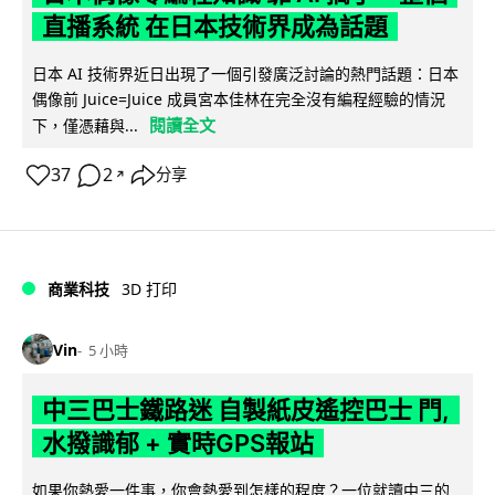
直播系統 在日本技術界成為話題
日本 AI 技術界近日出現了一個引發廣泛討論的熱門話題：日本
偶像前 Juice=Juice 成員宮本佳林在完全沒有編程經驗的情況
閱讀全文
下，僅憑藉與...
37
2
分享
↗
商業科技
3D 打印
Vin
5 小時
中三巴士鐵路迷 自製紙皮遙控巴士 門,
水撥識郁 + 實時GPS報站
如果你熱愛一件事，你會熱愛到怎樣的程度？一位就讀中三的