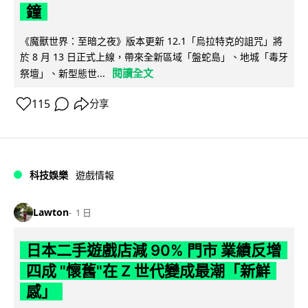
鐘
《魔獸世界：至暗之夜》版本更新 12.1「烏拉特克的詛咒」將
於 8 月 13 日正式上線，帶來全新區域「盤蛇島」、地城「毒牙
閱讀全文
祭壇」、新型態世...
115
分享
科技娛樂
遊戲情報
Lawton
1 日
日本二手遊戲店減 90% 門市 業績反增
四成 "懷舊"在 Z 世代變成最潮「新鮮
感」