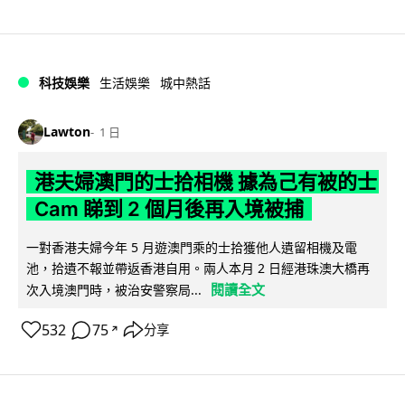
科技娛樂
生活娛樂
城中熱話
Lawton
1 日
港夫婦澳門的士拾相機 據為己有被的士
Cam 睇到 2 個月後再入境被捕
一對香港夫婦今年 5 月遊澳門乘的士拾獲他人遺留相機及電
池，拾遺不報並帶返香港自用。兩人本月 2 日經港珠澳大橋再
閱讀全文
次入境澳門時，被治安警察局...
532
75
分享
↗