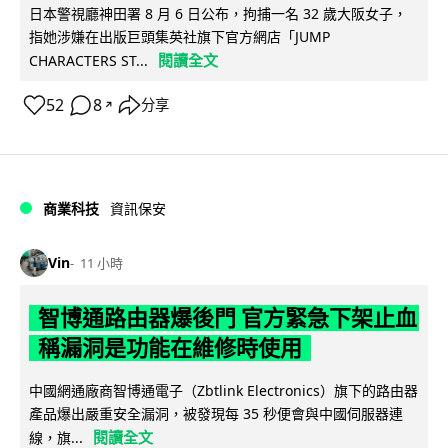
日本警視廳神田署 8 月 6 日公布，拘捕一名 32 歲大阪女子，
指她涉嫌在出版巨頭集英社旗下官方網店「JUMP
閱讀全文
CHARACTERS ST...
52
8
分享
↗
商業科技
資訊保安
Vin
11 小時
智博通路由器爆後門 官方緊急下架止血
稱漏洞是功能在維修時使用
中國網通廠商智博通電子（Zbtlink Electronics）旗下的路由器
產品爆出嚴重安全漏洞，被發現每 35 秒便會與中國伺服器連
閱讀全文
線，旗...