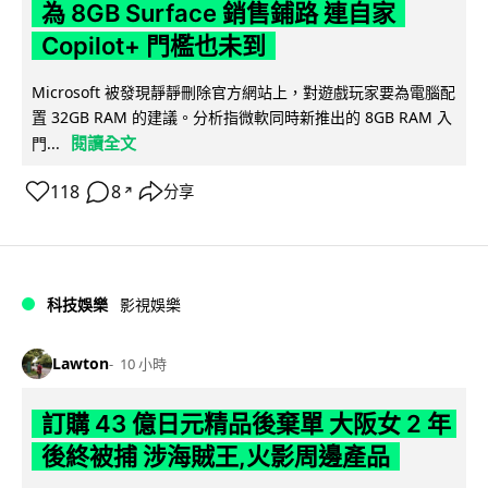
為 8GB Surface 銷售鋪路 連自家
Copilot+ 門檻也未到
Microsoft 被發現靜靜刪除官方網站上，對遊戲玩家要為電腦配
置 32GB RAM 的建議。分析指微軟同時新推出的 8GB RAM 入
閱讀全文
門...
118
8
分享
↗
科技娛樂
影視娛樂
Lawton
10 小時
訂購 43 億日元精品後棄單 大阪女 2 年
後終被捕 涉海賊王,火影周邊產品