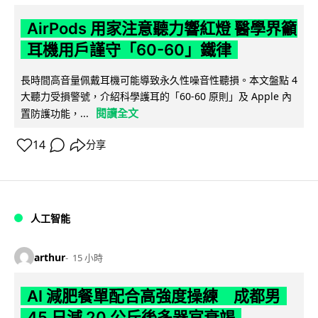
AirPods 用家注意聽力響紅燈 醫學界籲
耳機用戶謹守「60-60」鐵律
長時間高音量佩戴耳機可能導致永久性噪音性聽損。本文盤點 4
大聽力受損警號，介紹科學護耳的「60-60 原則」及 Apple 內
閱讀全文
置防護功能，...
14
分享
人工智能
arthur
15 小時
AI 減肥餐單配合高強度操練 成都男
45 日減 20 公斤後多器官衰竭