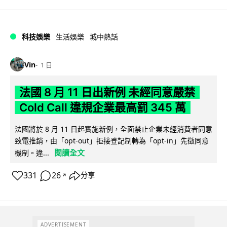
科技娛樂
生活娛樂
城中熱話
Vin
1 日
法國 8 月 11 日出新例 未經同意嚴禁
Cold Call 違規企業最高罰 345 萬
法國將於 8 月 11 日起實施新例，全面禁止企業未經消費者同意
致電推銷，由「opt-out」拒接登記制轉為「opt-in」先徵同意
閱讀全文
機制。違...
331
26
分享
↗
ADVERTISEMENT