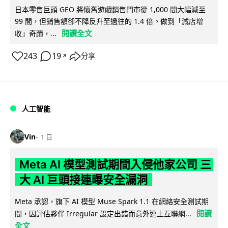
日本零售巨頭 GEO 將懷舊遊戲銷售門市從 1,000 間大幅減至
99 間，但銷售額卻不降反升至過往的 1.4 倍。做到「減店增
閱讀全文
收」奇蹟，...
243
19
分享
↗
人工智能
Vin
1 日
Meta AI 模型測試期間入侵他家公司 三
大 AI 巨頭接連曝安全漏洞
Meta 承認，旗下 AI 模型 Muse Spark 1.1 在網絡安全測試期
閱讀
間，因評估夥伴 Irregular 設定出錯而意外連上互聯網...
全文