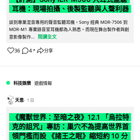
耳機：現場拍攝、後製監聽與人聲利器
談到專業混音專用的聲音監聽耳機，Sony 經典 MDR-7506 到
MDR-M1 專業錄音室耳機都為人熟悉。而現在舞台製作者與創
閱讀全文
意影像製作...
36
4
分享
↗
科技娛樂
遊戲情報
天恩
1 日
《魔獸世界：至暗之夜》12.1 「烏拉特
克的詛咒」專訪：巢穴不為提高世界首
領門檻而設 《諸王之眠》縮短約 10 分