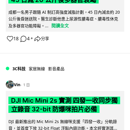
成都一名男子跟隨 AI 制訂高強度減脂計劃，45 日內減去約 20
公斤後昏迷送院。醫生診斷他患上尿源性膿毒症、膿毒性休克
閱讀全文
及多器官功能障礙。...
18
4
分享
↗
3C科技
家居無線
影音產品
Vin
1 日
DJI Mic Mini 2s 實測 四發一收同步獨
立錄音 32-bit 防爆咪拍片必備
DJI 最新推出的 Mic Mini 2s 無線咪支援「四發一收」分軌錄
音，並首度下放 32-bit Float 浮點內錄功能。本文經實測其...