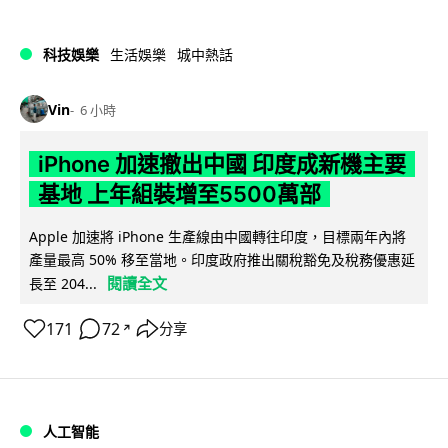
科技娛樂
生活娛樂
城中熱話
Vin
6 小時
iPhone 加速撤出中國 印度成新機主要
基地 上年組裝增至5500萬部
Apple 加速將 iPhone 生產線由中國轉往印度，目標兩年內將
產量最高 50% 移至當地。印度政府推出關稅豁免及稅務優惠延
閱讀全文
長至 204...
171
72
分享
↗
人工智能