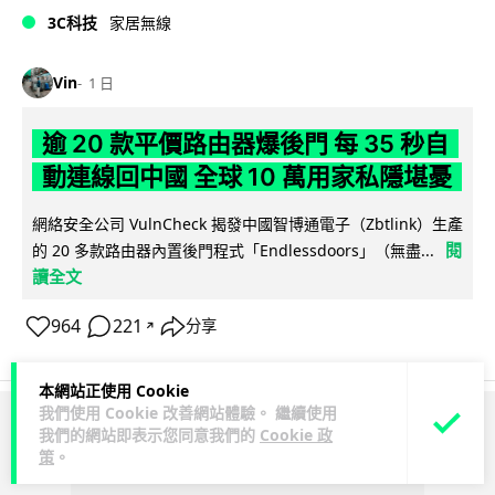
3C科技
家居無線
Vin
1 日
逾 20 款平價路由器爆後門 每 35 秒自
動連線回中國 全球 10 萬用家私隱堪憂
網絡安全公司 VulnCheck 揭發中國智博通電子（Zbtlink）生產
閱
的 20 多款路由器內置後門程式「Endlessdoors」（無盡...
讀全文
964
221
分享
↗
本網站正使用 Cookie
我們使用 Cookie 改善網站體驗。 繼續使用
我們的網站即表示您同意我們的
Cookie 政
ADVERTISEMENT
策
。