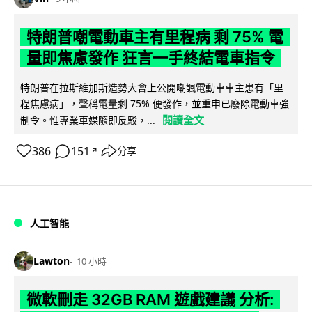
特朗普嘲電動車主有里程病 剩 75% 電
量即焦慮發作 狂言一手終結電車指令
特朗普在拉斯維加斯造勢大會上公開嘲諷電動車車主患有「里
程焦慮病」，聲稱電量剩 75% 便發作，並重申已廢除電動車強
閱讀全文
制令。惟專業車媒隨即反駁，...
386
151
分享
↗
人工智能
Lawton
10 小時
微軟刪走 32GB RAM 遊戲建議 分析: