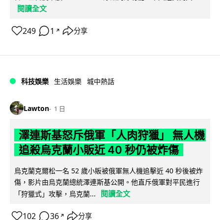
閱讀全文
249
1
分享
↗
科技娛樂
生活娛樂
城中熱話
Lawton
1 日
澤連斯基怒斥俄軍「人肉狩獵」 無人機
追殺烏克蘭小販近 40 秒仍被炸傷
烏克蘭克爾松一名 52 歲小販被俄軍無人機追擊近 40 秒後被炸
傷，影片由烏克蘭總統澤連斯基公開。他直斥俄軍對平民進行
閱讀全文
「狩獵式」攻擊，烏克蘭...
102
36
分享
↗