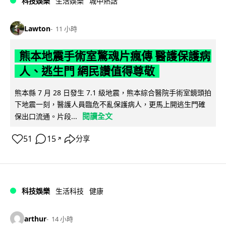
科技娛樂
生活娛樂
城中熱話
Lawton
11 小時
熊本地震手術室驚魂片瘋傳 醫護保護病
人、逃生門 網民讚值得尊敬
熊本縣 7 月 28 日發生 7.1 級地震，熊本綜合醫院手術室鏡頭拍
下地震一刻，醫護人員臨危不亂保護病人，更馬上開逃生門確
閱讀全文
保出口流通。片段...
51
15
分享
↗
科技娛樂
生活科技
健康
arthur
14 小時