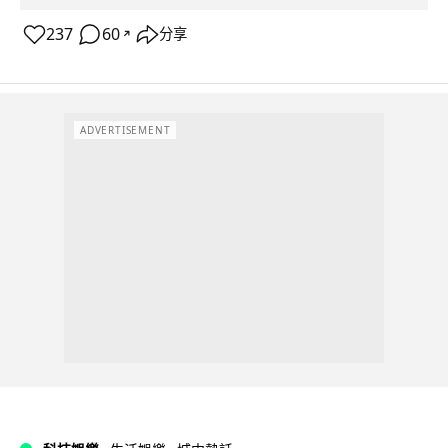
237
60
分享
↗
ADVERTISEMENT