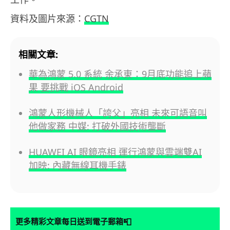
資料及圖片來源：
CGTN
相關文章:
華為鴻蒙 5.0 系統 余承東：9月底功能追上蘋
果 要挑戰 iOS Android
鴻蒙人形機械人「誇父」亮相 未來可語音叫
他做家務 中媒: 打破外國技術壟斷
HUAWEI AI 眼鏡亮相 運行鴻蒙與雲端雙AI
加映: 內藏無線耳機手錶
📮
更多精彩文章每日送到電子郵箱