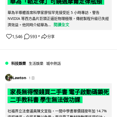
華為「韜定律」可繞過摩爾定律瓶頸
華為半導體首席科學家廖恒罕見接受近 5 小時專訪，警告
NVIDIA 等西方晶片巨頭正逼近物理極限，傳統製程升級已失經
閱讀全文
濟效益。他同時介紹華為...
1,546
593
分享
↗
科技娛樂
生活娛樂
城中熱話
Lawton
1 日
家長無得慳錢買二手書 電子啟動碼鎖死
二手教科書 學生無法做功課
社福界立法會議員陳文宜指，一間中學書單價錢按年加 14.7%
遠超通漲，令家長難以負擔。而且電子教材啟動碼這項設計，