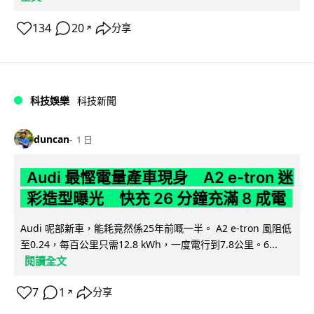
134
20
分享
↗
科技娛樂
科技新聞
duncan
1 日
Audi 最慳電量產車現身 A2 e-tron 迷
彩造型曝光 快充 26 分鐘充滿 8 成電
Audi 呢部新車，能耗竟然係25年前嘅一半。 A2 e-tron 風阻低
至0.24，每百公里只需12.8 kWh，一度電行到7.8公里。6...
閱讀全文
7
1
分享
↗