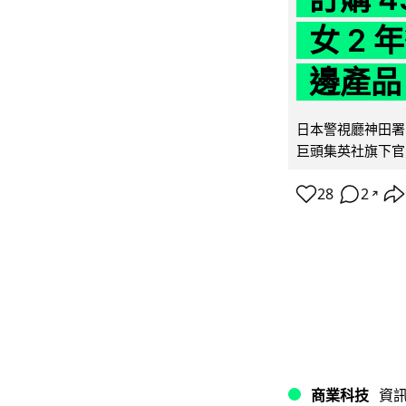
女 2
邊產品
日本警視廳神田署 
巨頭集英社旗下官方網店
28
2
↗
商業科技
資