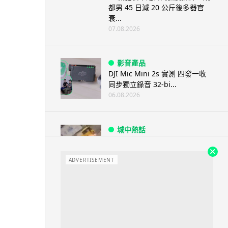
都男 45 日減 20 公斤後多器官
衰...
07.08.2026
影音產品
DJI Mic Mini 2s 實測 四發一收
同步獨立錄音 32-bi...
06.08.2026
城中熱話
澤連斯基怒斥俄軍「人肉狩獵」
無人機追殺烏克蘭小販近 40 秒
ADVERTISEMENT
仍被炸傷
06.08.2026
人工智能
中國湖北男自學 AI 「煉金術」
屋內煉金冒濃煙驚動全區