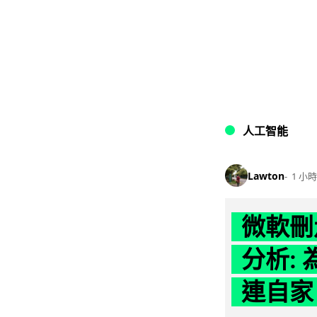
人工智能
Lawton
1 小時
微軟刪走
分析: 
連自家 