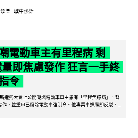
活娛樂
城中熱話
嘲電動車主有里程病 剩
 電量即焦慮發作 狂言一手終
指令
斯造勢大會上公開嘲諷電動車車主患有「里程焦慮病」，聲
便發作，並重申已廢除電動車強制令。惟專業車媒隨即反駁，...