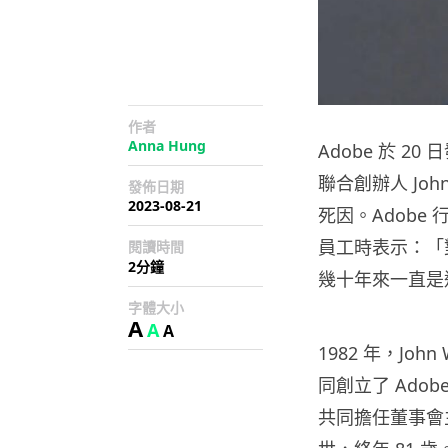
作者
Anna Hung
Adob​​e 於 2
聯合創辦人 John
發佈日期
2023-08-21
死因。Adobe 行
員工時表示：「對
閱讀時間
2分鐘
幾十年來一直是
字體大小
A
A
A
1982 年，John 
同創立了 Adob​
共同擔任董事會主席至