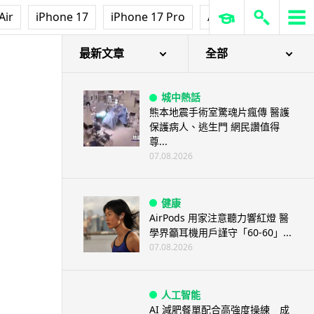
智博通路由器爆後門 官方緊急下
Air
iPhone 17
iPhone 17 Pro
AirPods Pro 3
Ap
架止血 稱漏洞是功能在維修時使
用
07.08.2026
最新文章
全部
城中熱話
熊本地震手術室驚魂片瘋傳 醫護
保護病人、逃生門 網民讚值得
尊...
07.08.2026
健康
AirPods 用家注意聽力響紅燈 醫
學界籲耳機用戶謹守「60-60」...
07.08.2026
人工智能
AI 減肥餐單配合高強度操練 成