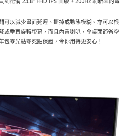
備 23.8″ FHD IPS 面版 + 200Hz 刷新率的電
時間可以減少畫面延遲、撕掉或動態模糊。亦可以根
降或垂直旋轉螢幕，而且內置喇叭，令桌面節省空
年包零光點零死點保證，令你用得更安心！