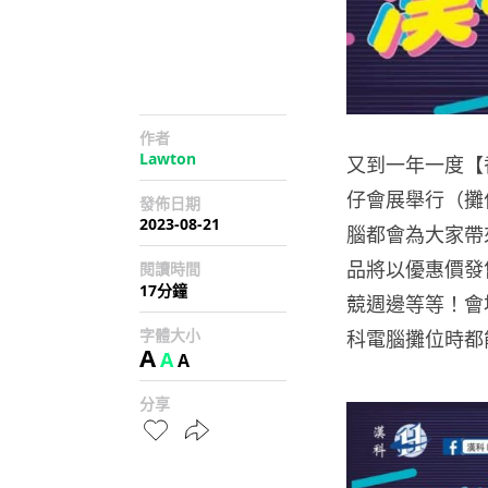
作者
Lawton
又到一年一度【香
仔會展舉行（攤位G
發佈日期
2023-08-21
腦都會為大家帶
品將以優惠價發
閱讀時間
17分鐘
競週邊等等！會
字體大小
科電腦攤位時都
A
A
A
分享