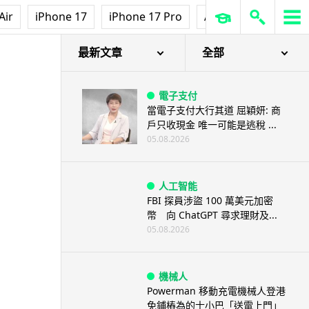
Air
iPhone 17
iPhone 17 Pro
AirPods Pro 3
Ap
最新文章
全部
電子支付
當電子支付大行其道 屈穎妍: 商
戶只收現金 唯一可能是逃稅 ...
05.08.2026
人工智能
FBI 探員涉盜 100 萬美元加密
幣 向 ChatGPT 尋求理財及...
05.08.2026
機械人
Powerman 移動充電機械人登港
免鋪樁為的士小巴「送電上門」