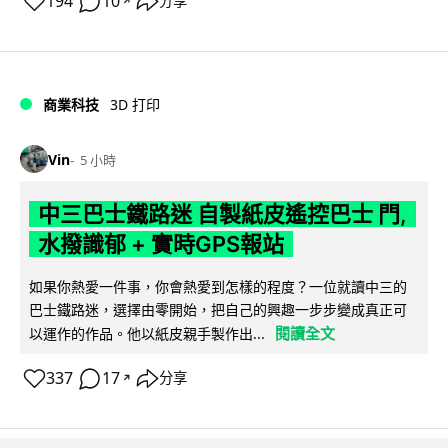
194
10
分享
↗
商業科技
3D 打印
Vin
5 小時
中三巴士鐵路迷 自製紙皮遙控巴士 門,
水撥識郁 + 實時GPS報站
如果你熱愛一件事，你會熱愛到怎樣的程度？一位就讀中三的
巴士鐵路迷，選擇由零開始，把自己的興趣一步步變成真正可
閱讀全文
以運作的作品。他以紙皮親手製作出...
337
17
分享
↗