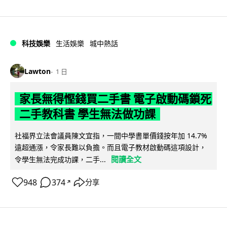
科技娛樂
生活娛樂
城中熱話
Lawton
1 日
家長無得慳錢買二手書 電子啟動碼鎖死
二手教科書 學生無法做功課
社福界立法會議員陳文宜指，一間中學書單價錢按年加 14.7%
遠超通漲，令家長難以負擔。而且電子教材啟動碼這項設計，
閱讀全文
令學生無法完成功課，二手...
948
374
分享
↗