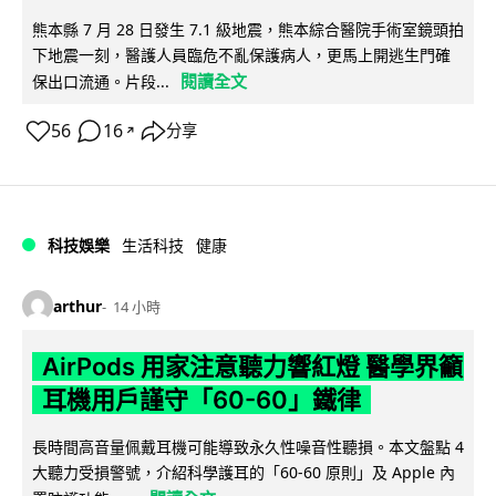
熊本縣 7 月 28 日發生 7.1 級地震，熊本綜合醫院手術室鏡頭拍
下地震一刻，醫護人員臨危不亂保護病人，更馬上開逃生門確
閱讀全文
保出口流通。片段...
56
16
分享
↗
科技娛樂
生活科技
健康
arthur
14 小時
AirPods 用家注意聽力響紅燈 醫學界籲
耳機用戶謹守「60-60」鐵律
長時間高音量佩戴耳機可能導致永久性噪音性聽損。本文盤點 4
大聽力受損警號，介紹科學護耳的「60-60 原則」及 Apple 內