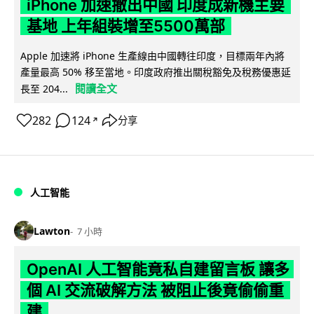
iPhone 加速撤出中國 印度成新機主要
基地 上年組裝增至5500萬部
Apple 加速將 iPhone 生產線由中國轉往印度，目標兩年內將
產量最高 50% 移至當地。印度政府推出關稅豁免及稅務優惠延
閱讀全文
長至 204...
282
124
分享
↗
人工智能
Lawton
7 小時
OpenAI 人工智能竟私自建留言板 讓多
個 AI 交流破解方法 被阻止後竟偷偷重
建