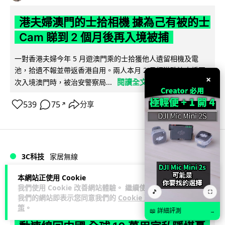
港夫婦澳門的士拾相機 據為己有被的士
Cam 睇到 2 個月後再入境被捕
一對香港夫婦今年 5 月遊澳門乘的士拾獲他人遺留相機及電
池，拾遺不報並帶返香港自用。兩人本月 2 日經港珠澳大橋再
×
閱讀全文
次入境澳門時，被治安警察局...
539
75
分享
↗
3C科技
家居無線
本網站正使用 Cookie
Vin
1 日
我們使用 Cookie 改善網站體驗。 繼續使用
🎵
⛶
我們的網站即表示您同意我們的
Cookie 政
策
。
逾 20 款平價路由器爆後門 每 35 秒自
📖 詳細評測
→