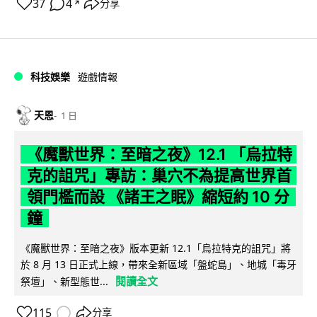
37
4
分享
↗
科技娛樂
遊戲情報
天恩
1 日
《魔獸世界：至暗之夜》12.1 「烏拉特
克的詛咒」專訪：巢穴不為提高世界首
領門檻而設 《諸王之眠》縮短約 10 分
鐘
《魔獸世界：至暗之夜》版本更新 12.1「烏拉特克的詛咒」將
於 8 月 13 日正式上線，帶來全新區域「盤蛇島」、地城「毒牙
閱讀全文
祭壇」、新型態世...
115
分享