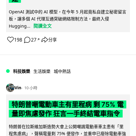
OpenAI 測試中的 AI 模型，在今年 5 月起竟私自建立秘密留言
板，讓多個 AI 代理互通突破網絡限制方法，最終入侵
閱讀全文
Hugging...
198
27
分享
↗
科技娛樂
生活娛樂
城中熱話
Vin
10 小時
特朗普嘲電動車主有里程病 剩 75% 電
量即焦慮發作 狂言一手終結電車指令
特朗普在拉斯維加斯造勢大會上公開嘲諷電動車車主患有「里
程焦慮病」，聲稱電量剩 75% 便發作，並重申已廢除電動車強