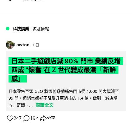
科技娛樂
遊戲情報
Lawton
1 日
日本二手遊戲店減 90% 門市 業績反增
四成 "懷舊"在 Z 世代變成最潮「新鮮
感」
日本零售巨頭 GEO 將懷舊遊戲銷售門市從 1,000 間大幅減至
99 間，但銷售額卻不降反升至過往的 1.4 倍。做到「減店增
閱讀全文
收」奇蹟，...
247
19
分享
↗