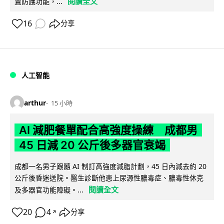
閱讀全文
置防護功能，...
16
分享
人工智能
arthur
15 小時
AI 減肥餐單配合高強度操練 成都男
45 日減 20 公斤後多器官衰竭
成都一名男子跟隨 AI 制訂高強度減脂計劃，45 日內減去約 20
公斤後昏迷送院。醫生診斷他患上尿源性膿毒症、膿毒性休克
閱讀全文
及多器官功能障礙。...
20
4
分享
↗