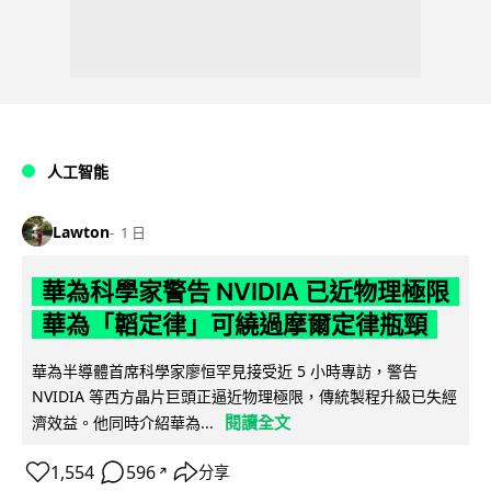
人工智能
Lawton
1 日
華為科學家警告 NVIDIA 已近物理極限
華為「韜定律」可繞過摩爾定律瓶頸
華為半導體首席科學家廖恒罕見接受近 5 小時專訪，警告
NVIDIA 等西方晶片巨頭正逼近物理極限，傳統製程升級已失經
閱讀全文
濟效益。他同時介紹華為...
1,554
596
分享
↗