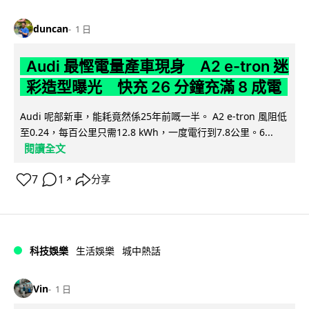
duncan
1 日
Audi 最慳電量產車現身 A2 e-tron 迷
彩造型曝光 快充 26 分鐘充滿 8 成電
Audi 呢部新車，能耗竟然係25年前嘅一半。 A2 e-tron 風阻低
至0.24，每百公里只需12.8 kWh，一度電行到7.8公里。6...
閱讀全文
7
1
分享
↗
科技娛樂
生活娛樂
城中熱話
Vin
1 日