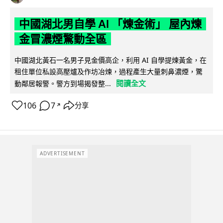
中國湖北男自學 AI 「煉金術」 屋內煉
金冒濃煙驚動全區
中國湖北黃石一名男子見金價高企，利用 AI 自學提煉黃金，在
租住單位私設高壓爐及作坊冶煉，過程產生大量刺鼻濃煙，驚
閱讀全文
動鄰居報警。警方到場揭發整...
106
7
分享
↗
ADVERTISEMENT