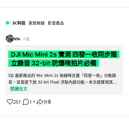
3C科技
家居無線
影音產品
Vin
1 日
DJI Mic Mini 2s 實測 四發一收同步獨
立錄音 32-bit 防爆咪拍片必備
DJI 最新推出的 Mic Mini 2s 無線咪支援「四發一收」分軌錄
音，並首度下放 32-bit Float 浮點內錄功能。本文經實測其...
閱讀全文
251
1
分享
↗