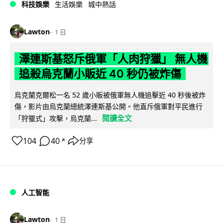
科技娛樂
生活娛樂
城中熱話
Lawton
1 日
澤連斯基怒斥俄軍「人肉狩獵」 無人機
追殺烏克蘭小販近 40 秒仍被炸傷
烏克蘭克爾松一名 52 歲小販被俄軍無人機追擊近 40 秒後被炸
傷，影片由烏克蘭總統澤連斯基公開。他直斥俄軍對平民進行
閱讀全文
「狩獵式」攻擊，烏克蘭...
104
40
分享
↗
人工智能
Lawton
1 日