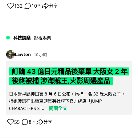
132
10
分享
↗
科技娛樂
影視娛樂
Lawton
10 小時
訂購 43 億日元精品後棄單 大阪女 2 年
後終被捕 涉海賊王,火影周邊產品
日本警視廳神田署 8 月 6 日公布，拘捕一名 32 歲大阪女子，
指她涉嫌在出版巨頭集英社旗下官方網店「JUMP
閱讀全文
CHARACTERS ST...
55
8
分享
↗