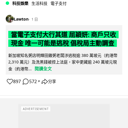
科技娛樂
生活科技
電子支付
Lawton
1 日
當電子支付大行其道 屈穎妍: 商戶只收
現金 唯一可能是逃稅 倡稅局主動調查
新加坡知名粥店明輝田雞粥老闆涉逃稅逾 380 萬坡元（約港幣
2,310 萬元）及洗黑錢被控上法庭，家中更藏逾 240 萬坡元現
閱讀全文
金（約港幣...
897
572
分享
↗
ADVERTISEMENT