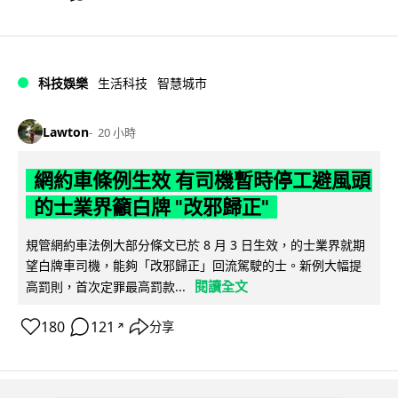
科技娛樂
生活科技
智慧城市
Lawton
20 小時
網約車條例生效 有司機暫時停工避風頭
的士業界籲白牌 "改邪歸正"
規管網約車法例大部分條文已於 8 月 3 日生效，的士業界就期
望白牌車司機，能夠「改邪歸正」回流駕駛的士。新例大幅提
閱讀全文
高罰則，首次定罪最高罰款...
180
121
分享
↗