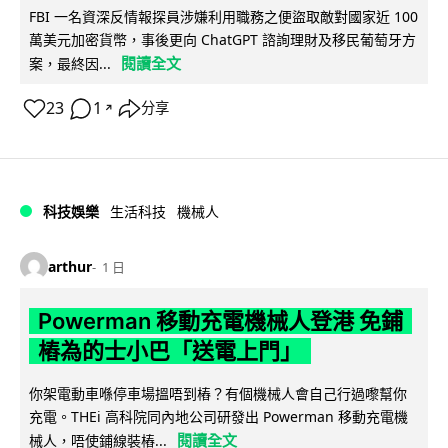
FBI 一名資深反情報探員涉嫌利用職務之便盜取敵對國家近 100
萬美元加密貨幣，事後更向 ChatGPT 諮詢理財及移民葡萄牙方
閱讀全文
案，最終因...
23
1
分享
↗
科技娛樂
生活科技
機械人
arthur
1 日
Powerman 移動充電機械人登港 免鋪
樁為的士小巴「送電上門」
你架電動車喺停車場搵唔到樁？有個機械人會自己行過嚟幫你
充電。THEi 高科院同內地公司研發出 Powerman 移動充電機
閱讀全文
械人，唔使鋪線裝樁...