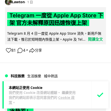
Lawton
1 日
Telegram 一度從 Apple App Store 下
架 官方未解釋原因迅速恢復上架
Telegram 8 月 4 日一度從 Apple App Store 消失，新用戶無
閱讀全文
法下載，惟已於短時間內恢復上架。Apple 及 Tel...
81
4
分享
↗
科技娛樂
生活娛樂
城中熱話
本網站正使用 Cookie
Lawton
1 日
我們使用 Cookie 改善網站體驗。 繼續使用
我們的網站即表示您同意我們的
Cookie 政
葵芳街燈狂閃近 1 小時 網民笑稱「幻彩
策
。
泳葵芳」