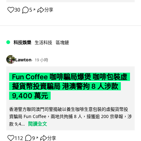
30
5
分享
↗
科技娛樂
生活科技
區塊鏈
Lawton
19 小時
Fun Coffee 咖啡騙局爆煲 咖啡包裝虛
擬貨幣投資騙局 港澳警拘 8 人涉款
9,400 萬元
香港警方聯同澳門司警搗破以養生咖啡生意包裝的虛擬貨幣投
資騙局 Fun Coffee，兩地共拘捕 8 人，接獲逾 200 宗舉報，涉
閱讀全文
款 9,4...
112
9
分享
↗