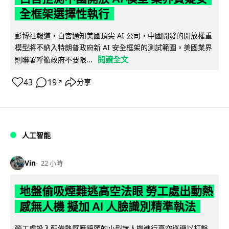
全框架選擇性執行
彭博社報道，白宮通知美國頂尖 AI 公司，中國開發的開放權重
模型將不納入特朗普政府新 AI 安全框架的測試範圍。美國業界
閱讀全文
則聯署呼籲政府不要限...
43
19
分享
↗
人工智能
Vin
22 小時
地盤偷吸煙難逃高空法眼 勞工處出動熱
感無人機 擬加 AI 人臉識別精準執法
勞工處投入配備熱感應鏡頭的小型無人機進行高空巡邏以打擊