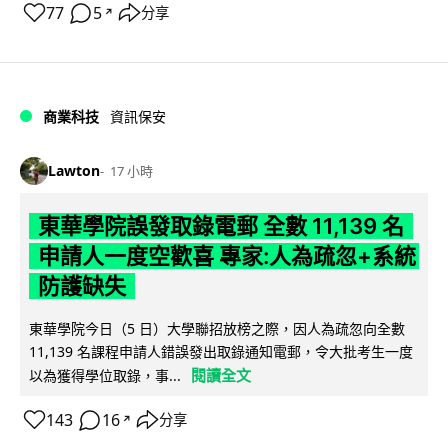
77
5
分享
↗
商業科技
資訊保安
Lawton
17 小時
東華學院誤發取錄電郵 全數 11,139 名
申請人一度空歡喜 專家:人為疏忽+系統
防護缺失
東華學院今日（5 日）大學聯招放榜之際，因人為疏忽向全數
11,139 名課程申請人錯誤發出取錄通知電郵，令大批考生一度
閱讀全文
以為獲得學位取錄，事...
143
16
分享
↗