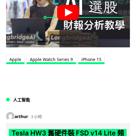
Apple
Apple Watch Series 9
iPhone 15
人工智能
arthur
3 小時
Tesla HW3 舊硬件裝 FSD v14 Lite 頻