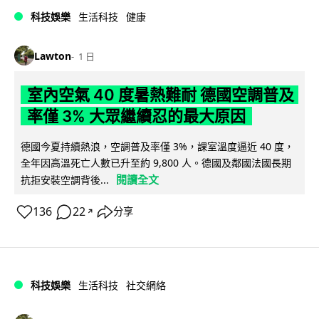
科技娛樂
生活科技
健康
Lawton
1 日
室內空氣 40 度暑熱難耐 德國空調普及
率僅 3% 大眾繼續忍的最大原因
德國今夏持續熱浪，空調普及率僅 3%，課室溫度逼近 40 度，
全年因高溫死亡人數已升至約 9,800 人。德國及鄰國法國長期
閱讀全文
抗拒安裝空調背後...
136
22
分享
↗
科技娛樂
生活科技
社交網絡