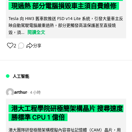
現過熱 部分電腦損毀車主須自費維修
Tesla 向 HW3 舊車款推送 FSD v14 Lite 系統，引發大量車主反
映自動駕駛電腦嚴重過熱，部分更觸發高溫保護甚至直接燒
閱讀全文
毀，須...
2
分享
人工智能
arthur
4 小時
港大工程學院研極簡架構晶片 搜尋速度
勝標準 CPU 1 億倍
港大團隊研發極簡架構模擬內容尋址記憶體（CAM）晶片，用