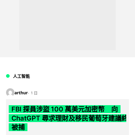
人工智能
arthur
1 日
FBI 探員涉盜 100 萬美元加密幣 向
ChatGPT 尋求理財及移民葡萄牙建議終
被捕