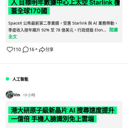
入 目標明年數據中心上太空 Starlink 覆
蓋全球170國
SpaceX 公佈最新第二季業績，受惠 Starlink 與 AI 業務帶動，
閱讀
季度收入按年飆升 92% 至 78 億美元。行政總裁 Elon...
全文
110
16
分享
↗
人工智能
Vin
19 小時
港大研原子級新晶片 AI 搜尋速度提升
一億倍 手機人臉識別免上雲端