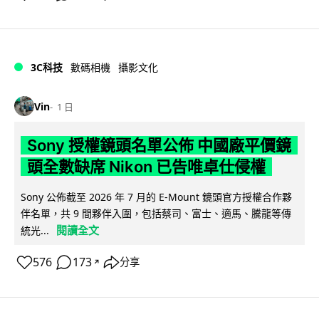
3C科技
數碼相機
攝影文化
Vin
1 日
Sony 授權鏡頭名單公佈 中國廠平價鏡
頭全數缺席 Nikon 已告唯卓仕侵權
Sony 公佈截至 2026 年 7 月的 E-Mount 鏡頭官方授權合作夥
伴名單，共 9 間夥伴入圍，包括蔡司、富士、適馬、騰龍等傳
閱讀全文
統光...
576
173
分享
↗