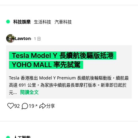
科技娛樂
生活科技
汽車科技
Lawton
1 日
Tesla Model Y 長續航後驅版抵港
YOHO MALL 率先試駕
Tesla 香港推出 Model Y Premium 長續航後輪驅動版，續航最
高達 691 公里，為家族中續航最長單摩打版本。新車即日起於
閱讀全文
元...
92
19
分享
↗
人工智能