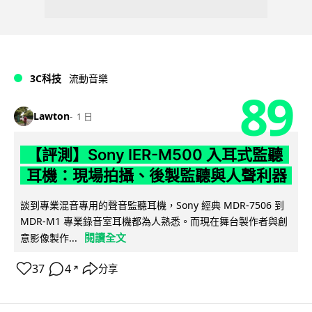
3C科技
流動音樂
89
Lawton
1 日
【評測】Sony IER-M500 入耳式監聽
耳機：現場拍攝、後製監聽與人聲利器
談到專業混音專用的聲音監聽耳機，Sony 經典 MDR-7506 到
MDR-M1 專業錄音室耳機都為人熟悉。而現在舞台製作者與創
閱讀全文
意影像製作...
37
4
分享
↗