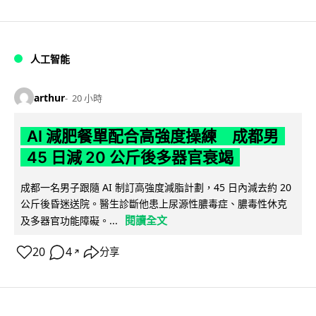
人工智能
arthur
20 小時
AI 減肥餐單配合高強度操練 成都男
45 日減 20 公斤後多器官衰竭
成都一名男子跟隨 AI 制訂高強度減脂計劃，45 日內減去約 20
公斤後昏迷送院。醫生診斷他患上尿源性膿毒症、膿毒性休克
閱讀全文
及多器官功能障礙。...
20
4
分享
↗