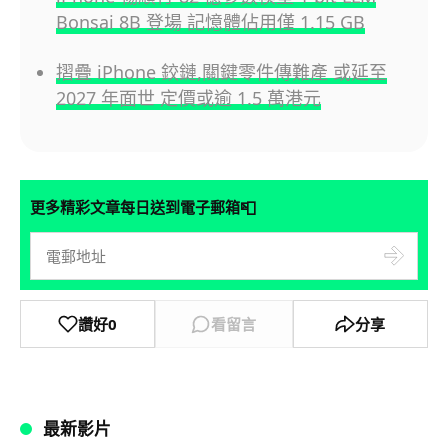
Bonsai 8B 登場 記憶體佔用僅 1.15 GB
摺疊 iPhone 鉸鏈,關鍵零件傳難產 或延至
2027 年面世 定價或逾 1.5 萬港元
📮
更多精彩文章每日送到電子郵箱
讚好
0
看留言
分享
最新影片