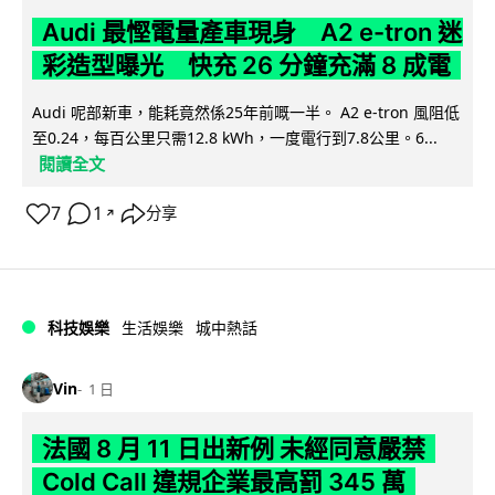
Audi 最慳電量產車現身 A2 e-tron 迷
彩造型曝光 快充 26 分鐘充滿 8 成電
Audi 呢部新車，能耗竟然係25年前嘅一半。 A2 e-tron 風阻低
至0.24，每百公里只需12.8 kWh，一度電行到7.8公里。6...
閱讀全文
7
1
分享
↗
科技娛樂
生活娛樂
城中熱話
Vin
1 日
法國 8 月 11 日出新例 未經同意嚴禁
Cold Call 違規企業最高罰 345 萬