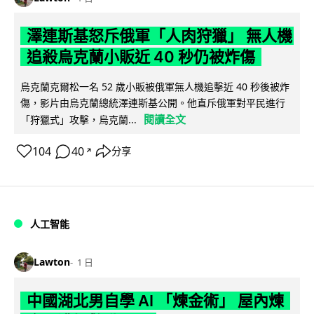
澤連斯基怒斥俄軍「人肉狩獵」 無人機
追殺烏克蘭小販近 40 秒仍被炸傷
烏克蘭克爾松一名 52 歲小販被俄軍無人機追擊近 40 秒後被炸
傷，影片由烏克蘭總統澤連斯基公開。他直斥俄軍對平民進行
閱讀全文
「狩獵式」攻擊，烏克蘭...
104
40
分享
↗
人工智能
Lawton
1 日
中國湖北男自學 AI 「煉金術」 屋內煉