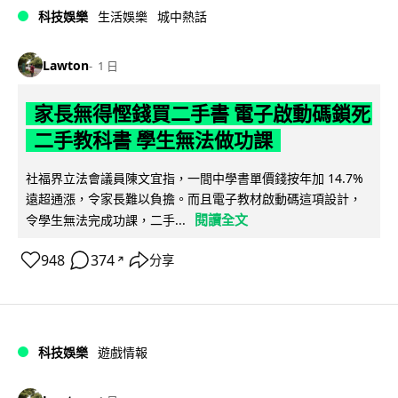
科技娛樂
生活娛樂
城中熱話
Lawton
1 日
家長無得慳錢買二手書 電子啟動碼鎖死
二手教科書 學生無法做功課
社福界立法會議員陳文宜指，一間中學書單價錢按年加 14.7%
遠超通漲，令家長難以負擔。而且電子教材啟動碼這項設計，
閱讀全文
令學生無法完成功課，二手...
948
374
分享
↗
科技娛樂
遊戲情報