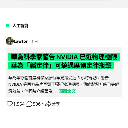
人工智能
Lawton
1 日
華為科學家警告 NVIDIA 已近物理極限
華為「韜定律」可繞過摩爾定律瓶頸
華為半導體首席科學家廖恒罕見接受近 5 小時專訪，警告
NVIDIA 等西方晶片巨頭正逼近物理極限，傳統製程升級已失經
閱讀全文
濟效益。他同時介紹華為...
1,554
596
分享
↗