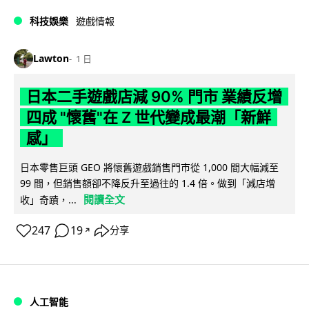
科技娛樂
遊戲情報
Lawton
1 日
日本二手遊戲店減 90% 門市 業績反增
四成 "懷舊"在 Z 世代變成最潮「新鮮
感」
日本零售巨頭 GEO 將懷舊遊戲銷售門市從 1,000 間大幅減至
99 間，但銷售額卻不降反升至過往的 1.4 倍。做到「減店增
閱讀全文
收」奇蹟，...
247
19
分享
↗
人工智能