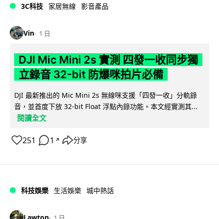
3C科技
家居無線
影音產品
Vin
1 日
DJI Mic Mini 2s 實測 四發一收同步獨
立錄音 32-bit 防爆咪拍片必備
DJI 最新推出的 Mic Mini 2s 無線咪支援「四發一收」分軌錄
音，並首度下放 32-bit Float 浮點內錄功能。本文經實測其...
閱讀全文
251
1
分享
↗
科技娛樂
生活娛樂
城中熱話
Lawton
1 日