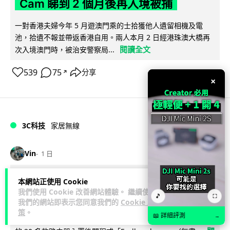
Cam 睇到 2 個月後再入境被捕
一對香港夫婦今年 5 月遊澳門乘的士拾獲他人遺留相機及電
池，拾遺不報並帶返香港自用。兩人本月 2 日經港珠澳大橋再
閱讀全文
次入境澳門時，被治安警察局...
539
75
分享
↗
×
3C科技
家居無線
Vin
1 日
逾 20 款平價路由器爆後門 每 35 秒自
本網站正使用 Cookie
我們使用 Cookie 改善網站體驗。 繼續使用
動連線回中國 全球 10 萬用家私隱堪憂
🎵
⛶
我們的網站即表示您同意我們的
Cookie 政
策
。
📖 詳細評測
→
網絡安全公司 VulnCheck 揭發中國智博通電子（Zbtlink）生產