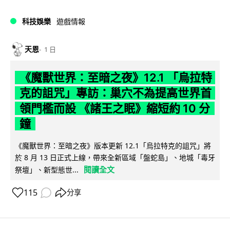
科技娛樂
遊戲情報
天恩
1 日
《魔獸世界：至暗之夜》12.1 「烏拉特
克的詛咒」專訪：巢穴不為提高世界首
領門檻而設 《諸王之眠》縮短約 10 分
鐘
《魔獸世界：至暗之夜》版本更新 12.1「烏拉特克的詛咒」將
於 8 月 13 日正式上線，帶來全新區域「盤蛇島」、地城「毒牙
閱讀全文
祭壇」、新型態世...
115
分享