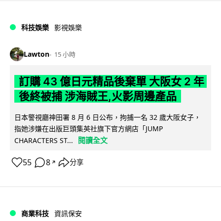
科技娛樂
影視娛樂
Lawton
15 小時
訂購 43 億日元精品後棄單 大阪女 2 年
後終被捕 涉海賊王,火影周邊產品
日本警視廳神田署 8 月 6 日公布，拘捕一名 32 歲大阪女子，
指她涉嫌在出版巨頭集英社旗下官方網店「JUMP
閱讀全文
CHARACTERS ST...
55
8
分享
↗
商業科技
資訊保安