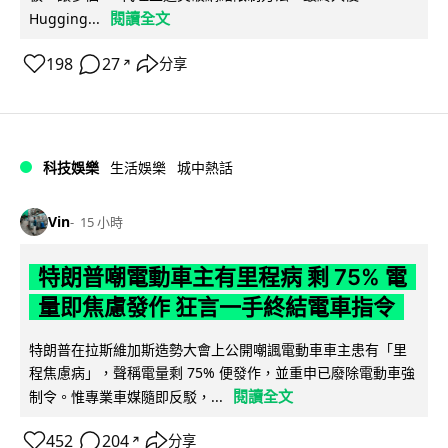
閱讀全文
Hugging...
198
27
分享
↗
科技娛樂
生活娛樂
城中熱話
Vin
15 小時
特朗普嘲電動車主有里程病 剩 75% 電
量即焦慮發作 狂言一手終結電車指令
特朗普在拉斯維加斯造勢大會上公開嘲諷電動車車主患有「里
程焦慮病」，聲稱電量剩 75% 便發作，並重申已廢除電動車強
閱讀全文
制令。惟專業車媒隨即反駁，...
452
204
分享
↗