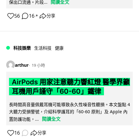
閱讀全文
保出口流通。片段...
56
16
分享
↗
科技娛樂
生活科技
健康
arthur
19 小時
AirPods 用家注意聽力響紅燈 醫學界籲
耳機用戶謹守「60-60」鐵律
長時間高音量佩戴耳機可能導致永久性噪音性聽損。本文盤點 4
大聽力受損警號，介紹科學護耳的「60-60 原則」及 Apple 內
閱讀全文
置防護功能，...
16
分享