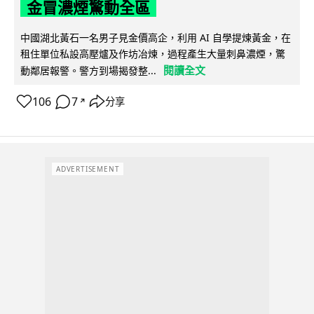
金冒濃煙驚動全區
中國湖北黃石一名男子見金價高企，利用 AI 自學提煉黃金，在
租住單位私設高壓爐及作坊冶煉，過程產生大量刺鼻濃煙，驚
閱讀全文
動鄰居報警。警方到場揭發整...
106
7
分享
↗
ADVERTISEMENT