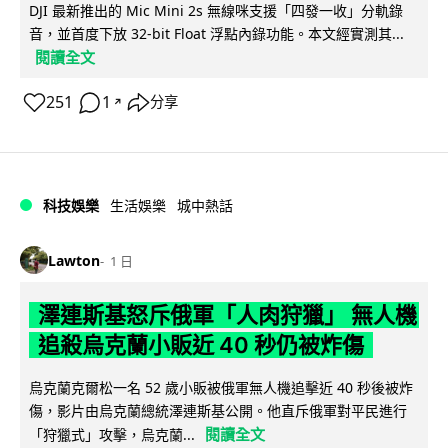
DJI 最新推出的 Mic Mini 2s 無線咪支援「四發一收」分軌錄
音，並首度下放 32-bit Float 浮點內錄功能。本文經實測其...
閱讀全文
251
1
分享
↗
科技娛樂
生活娛樂
城中熱話
Lawton
1 日
澤連斯基怒斥俄軍「人肉狩獵」 無人機
追殺烏克蘭小販近 40 秒仍被炸傷
烏克蘭克爾松一名 52 歲小販被俄軍無人機追擊近 40 秒後被炸
傷，影片由烏克蘭總統澤連斯基公開。他直斥俄軍對平民進行
閱讀全文
「狩獵式」攻擊，烏克蘭...