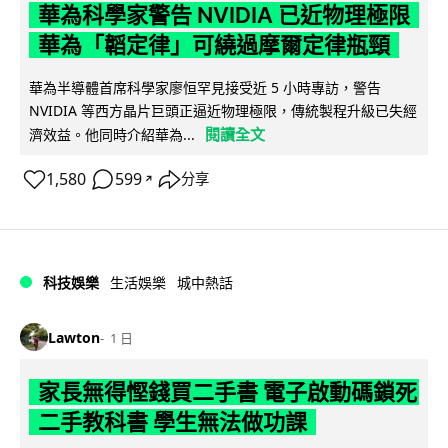
華為科學家警告 NVIDIA 已近物理極限
華為「韜定律」可繞過摩爾定律瓶頸
華為半導體首席科學家廖恒罕見接受近 5 小時專訪，警告
NVIDIA 等西方晶片巨頭正逼近物理極限，傳統製程升級已失經
閱讀全文
濟效益。他同時介紹華為...
1,580
599
分享
↗
科技娛樂
生活娛樂
城中熱話
Lawton
1 日
家長無得慳錢買二手書 電子啟動碼鎖死
二手教科書 學生無法做功課