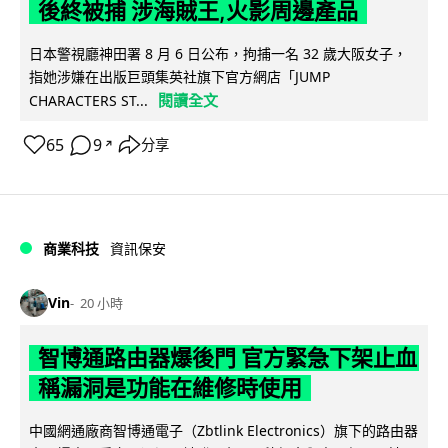
後終被捕 涉海賊王,火影周邊產品
日本警視廳神田署 8 月 6 日公布，拘捕一名 32 歲大阪女子，
指她涉嫌在出版巨頭集英社旗下官方網店「JUMP
閱讀全文
CHARACTERS ST...
65
9
分享
↗
商業科技
資訊保安
Vin
20 小時
智博通路由器爆後門 官方緊急下架止血
稱漏洞是功能在維修時使用
中國網通廠商智博通電子（Zbtlink Electronics）旗下的路由器