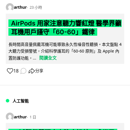
arthur
23 小時
AirPods 用家注意聽力響紅燈 醫學界籲
耳機用戶謹守「60-60」鐵律
長時間高音量佩戴耳機可能導致永久性噪音性聽損。本文盤點 4
大聽力受損警號，介紹科學護耳的「60-60 原則」及 Apple 內
閱讀全文
置防護功能，...
18
分享
人工智能
arthur
1 日