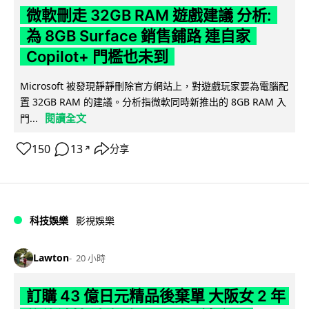
微軟刪走 32GB RAM 遊戲建議 分析:
為 8GB Surface 銷售鋪路 連自家
Copilot+ 門檻也未到
Microsoft 被發現靜靜刪除官方網站上，對遊戲玩家要為電腦配
置 32GB RAM 的建議。分析指微軟同時新推出的 8GB RAM 入
閱讀全文
門...
150
13
分享
↗
科技娛樂
影視娛樂
Lawton
20 小時
訂購 43 億日元精品後棄單 大阪女 2 年