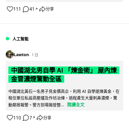
111
41
分享
↗
人工智能
Lawton
1 日
中國湖北男自學 AI 「煉金術」 屋內煉
金冒濃煙驚動全區
中國湖北黃石一名男子見金價高企，利用 AI 自學提煉黃金，在
租住單位私設高壓爐及作坊冶煉，過程產生大量刺鼻濃煙，驚
閱讀全文
動鄰居報警。警方到場揭發整...
110
7
分享
↗