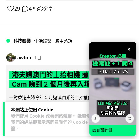
29
4
分享
↗
科技娛樂
生活娛樂
城中熱話
×
Lawton
1 日
港夫婦澳門的士拾相機 據為己有被的士
Cam 睇到 2 個月後再入境被捕
一對香港夫婦今年 5 月遊澳門乘的士拾獲他人遺留相機及電
池，拾遺不報並帶返香港自用。兩人本月 2 日經港珠澳大橋再
本網站正使用 Cookie
閱讀全文
次入境澳門時，被治安警察局...
我們使用 Cookie 改善網站體驗。 繼續使用
🎵
⛶
我們的網站即表示您同意我們的
Cookie 政
548
75
分享
↗
策
。
📖 詳細評測
→