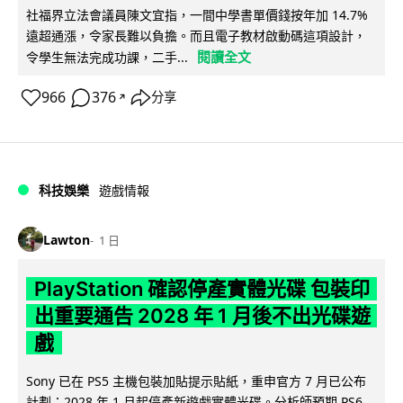
社福界立法會議員陳文宜指，一間中學書單價錢按年加 14.7%
遠超通漲，令家長難以負擔。而且電子教材啟動碼這項設計，
閱讀全文
令學生無法完成功課，二手...
966
376
分享
↗
科技娛樂
遊戲情報
Lawton
1 日
PlayStation 確認停產實體光碟 包裝印
出重要通告 2028 年 1 月後不出光碟遊
戲
Sony 已在 PS5 主機包裝加貼提示貼紙，重申官方 7 月已公布
計劃：2028 年 1 月起停產新遊戲實體光碟。分析師預期 PS6