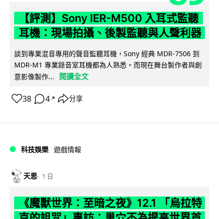
【評測】Sony IER-M500 入耳式監聽
耳機：現場拍攝、後製監聽與人聲利器
談到專業混音專用的聲音監聽耳機，Sony 經典 MDR-7506 到
MDR-M1 專業錄音室耳機都為人熟悉。而現在舞台製作者與創
閱讀全文
意影像製作...
38
4
分享
↗
科技娛樂
遊戲情報
天恩
1 日
《魔獸世界：至暗之夜》12.1 「烏拉特
克的詛咒」專訪：巢穴不為提高世界首