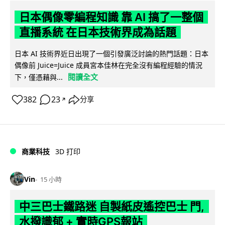
日本偶像零編程知識 靠 AI 搞了一整個
直播系統 在日本技術界成為話題
日本 AI 技術界近日出現了一個引發廣泛討論的熱門話題：日本
偶像前 Juice=Juice 成員宮本佳林在完全沒有編程經驗的情況
閱讀全文
下，僅憑藉與...
382
23
分享
↗
商業科技
3D 打印
Vin
15 小時
中三巴士鐵路迷 自製紙皮遙控巴士 門,
水撥識郁 + 實時GPS報站