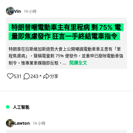
Vin
19 小時
特朗普嘲電動車主有里程病 剩 75% 電
量即焦慮發作 狂言一手終結電車指令
特朗普在拉斯維加斯造勢大會上公開嘲諷電動車車主患有「里
程焦慮病」，聲稱電量剩 75% 便發作，並重申已廢除電動車強
閱讀全文
制令。惟專業車媒隨即反駁，...
531
243
分享
↗
人工智能
Lawton
19 小時