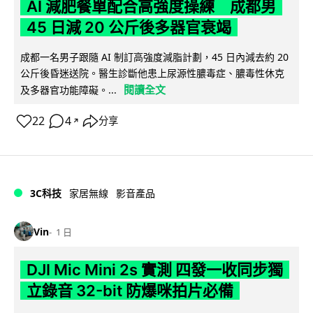
AI 減肥餐單配合高強度操練 成都男
45 日減 20 公斤後多器官衰竭
成都一名男子跟隨 AI 制訂高強度減脂計劃，45 日內減去約 20
公斤後昏迷送院。醫生診斷他患上尿源性膿毒症、膿毒性休克
閱讀全文
及多器官功能障礙。...
22
4
分享
↗
3C科技
家居無線
影音產品
Vin
1 日
DJI Mic Mini 2s 實測 四發一收同步獨
立錄音 32-bit 防爆咪拍片必備