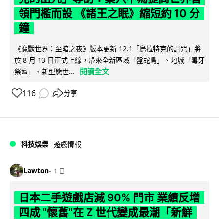
領門檻而設 《諸王之眠》縮短約 10 分
鐘
《魔獸世界：至暗之夜》版本更新 12.1「烏拉特克的詛咒」將
於 8 月 13 日正式上線，帶來全新區域「盤蛇島」、地城「毒牙
閱讀全文
祭壇」、新型態世...
116
分享
科技娛樂
遊戲情報
Lawton
1 日
日本二手遊戲店減 90% 門市 業績反增
四成 "懷舊"在 Z 世代變成最潮「新鮮