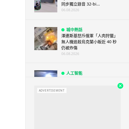
同步獨立錄音 32-bi...
06.08.2026
城中熱話
澤連斯基怒斥俄軍「人肉狩獵」
無人機追殺烏克蘭小販近 40 秒
仍被炸傷
06.08.2026
人工智能
中國湖北男自學 AI 「煉金術」
屋內煉金冒濃煙驚動全區
ADVERTISEMENT
06.08.2026
流動音樂
【評測】Sony IER-M500 入耳式
監聽耳機：現場拍攝、後製監
聽...