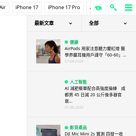
Air
iPhone 17
iPhone 17 Pro
AirPods Pro 3
Ap
最新文章
全部
健康
AirPods 用家注意聽力響紅燈 醫
學界籲耳機用戶謹守「60-60」...
07.08.2026
人工智能
AI 減肥餐單配合高強度操練 成
都男 45 日減 20 公斤後多器官
衰...
07.08.2026
影音產品
DJI Mic Mini 2s 實測 四發一收