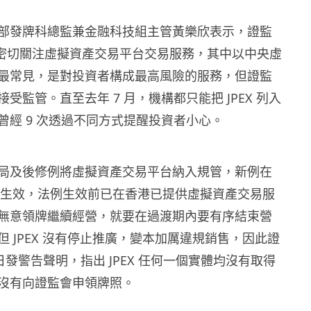
部發牌科總監兼金融科技組主管黃樂欣表示，證監
年已密切關注虛擬資產交易平台交易服務，其中以中央虛
最常見，是對投資者構成最高風險的服務，但證監
受監管。直至去年 7 月，機構都只能把 JPEX 列入
曾經 9 次透過不同方式提醒投資者小心。
局及後修例將虛擬資產交易平台納入規管，新例在
 日起生效，法例生效前已在香港已提供虛擬資產交易服
無意領牌繼續經營，就要在過渡期內要有序結束營
 JPEX 沒有停止推廣，變本加厲違規銷售，因此證
 日發警告聲明，指出 JPEX 任何一個實體均沒有取得
沒有向證監會申領牌照。