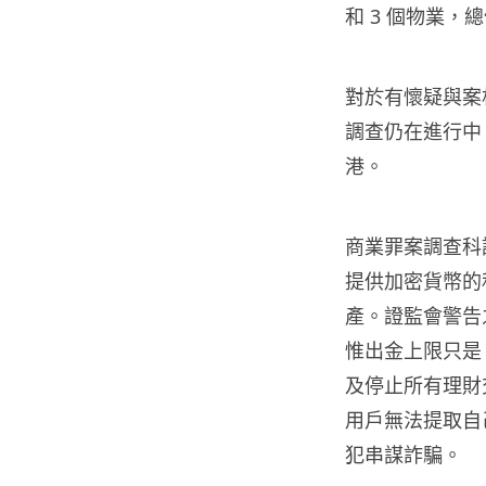
和 3 個物業，總
對於有懷疑與案
調查仍在進行中
港。
商業罪案調查科
提供加密貨幣的
產。證監會警告之
惟出金上限只是 
及停止所有理財
用戶無法提取自
犯串謀詐騙。