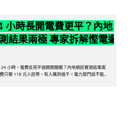
24 小時長開電費更平？內地
測結果兩極 專家拆解慳電邏
 24 小時，電費反而平過開開關關？內地網民實測結果兩
只需 118 元人民幣，有人飆到過千。電力部門話不能...