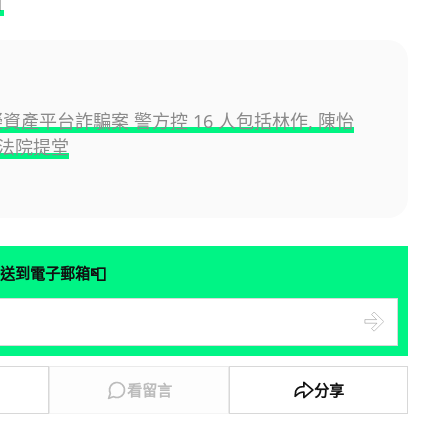
1
虛擬資產平台詐騙案 警方控 16 人包括林作, 陳怡
法院提堂
📮
送到電子郵箱
看留言
分享