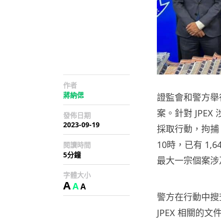
作者
蔣納偲
證監會和警方舉行
案。針對 JPE
發佈日期
2023-09-19
採取行動，拘捕 
10時，已有 1
閱讀時間
5分鐘
最大一宗個案涉及
字體大小
A
A
A
警方在行動中搜
JPEX 相關的