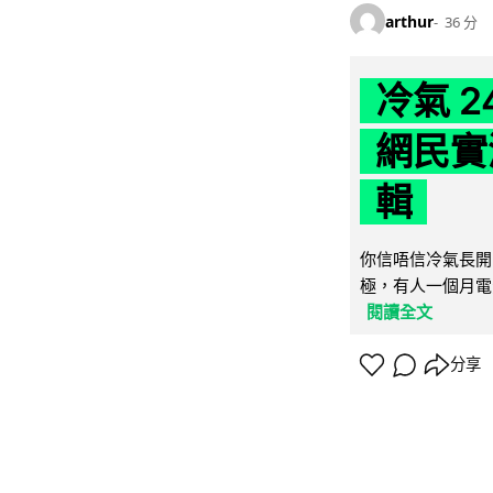
arthur
36 分
冷氣 
網民實
輯
你信唔信冷氣長開
極，有人一個月電費
閱讀全文
分享