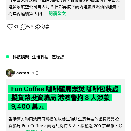
陸多家航空公司自 8 月 5 日起再度下調內陸航線燃油附加費，
閱讀全文
為年內連續第 3 個...
31
5
分享
↗
科技娛樂
生活科技
區塊鏈
Lawton
1 日
Fun Coffee 咖啡騙局爆煲 咖啡包裝虛
擬貨幣投資騙局 港澳警拘 8 人涉款
9,400 萬元
香港警方聯同澳門司警搗破以養生咖啡生意包裝的虛擬貨幣投
資騙局 Fun Coffee，兩地共拘捕 8 人，接獲逾 200 宗舉報，涉