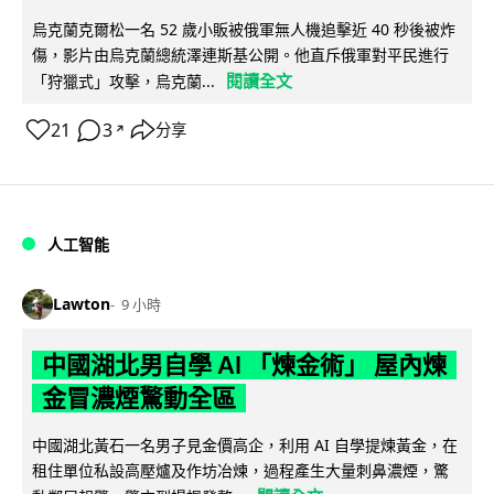
烏克蘭克爾松一名 52 歲小販被俄軍無人機追擊近 40 秒後被炸
傷，影片由烏克蘭總統澤連斯基公開。他直斥俄軍對平民進行
閱讀全文
「狩獵式」攻擊，烏克蘭...
21
3
分享
↗
人工智能
Lawton
9 小時
中國湖北男自學 AI 「煉金術」 屋內煉
金冒濃煙驚動全區
中國湖北黃石一名男子見金價高企，利用 AI 自學提煉黃金，在
租住單位私設高壓爐及作坊冶煉，過程產生大量刺鼻濃煙，驚