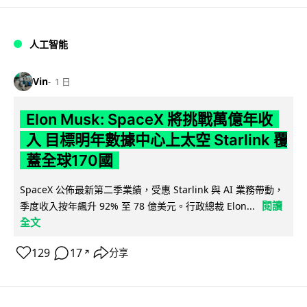
人工智能
Vin
1 日
Elon Musk: SpaceX 將挑戰萬億年收
入 目標明年數據中心上太空 Starlink 覆
蓋全球170國
SpaceX 公佈最新第二季業績，受惠 Starlink 與 AI 業務帶動，
閱讀
季度收入按年飆升 92% 至 78 億美元。行政總裁 Elon...
全文
129
17
分享
↗