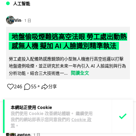
人工智能
Vin
1 日
地盤偷吸煙難逃高空法眼 勞工處出動熱
感無人機 擬加 AI 人臉識別精準執法
勞工處投入配備熱感應鏡頭的小型無人機進行高空巡邏以打擊
地盤違例吸煙，並正研究於未來一年內引入 AI 人臉識別與行為
閱讀全文
分析功能，結合三大技術進一...
246
55
分享
↗
本網站正使用 Cookie
我們使用 Cookie 改善網站體驗。 繼續使用
人工智能
我們的網站即表示您同意我們的
Cookie 政
策
。
Lawton
1 日