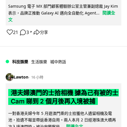
Samsung 電子 MX 部門顧客體驗辦公室主管兼副總裁 Jay Kim
閱讀全
表示，品牌正推動 Galaxy AI 邁向全自動化 Agent...
文
21
3
分享
↗
科技娛樂
生活娛樂
城中熱話
Lawton
16 小時
港夫婦澳門的士拾相機 據為己有被的士
Cam 睇到 2 個月後再入境被捕
一對香港夫婦今年 5 月遊澳門乘的士拾獲他人遺留相機及電
池，拾遺不報並帶返香港自用。兩人本月 2 日經港珠澳大橋再
閱讀全文
次入境澳門時，被治安警察局...