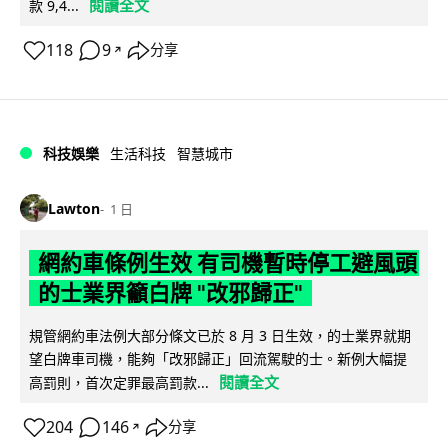
閱讀全文
款 9,4...
118
9
分享
↗
科技娛樂
生活科技
智慧城市
Lawton
1 日
網約車條例生效 有司機暫時停工避風頭
的士業界籲白牌 "改邪歸正"
規管網約車法例大部分條文已於 8 月 3 日生效，的士業界就期
望白牌車司機，能夠「改邪歸正」回流駕駛的士。新例大幅提
閱讀全文
高罰則，首次定罪最高罰款...
204
146
分享
↗