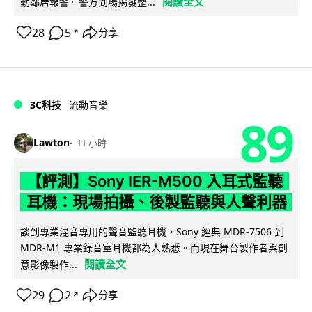
閱讀全文
動鄰居報警。警方到場揭發整...
28
5
分享
↗
3C科技
流動音樂
89
Lawton
11 小時
【評測】Sony IER-M500 入耳式監聽
耳機：現場拍攝、後製監聽與人聲利器
談到專業混音專用的聲音監聽耳機，Sony 經典 MDR-7506 到
MDR-M1 專業錄音室耳機都為人熟悉。而現在舞台製作者與創
閱讀全文
意影像製作...
29
2
分享
↗