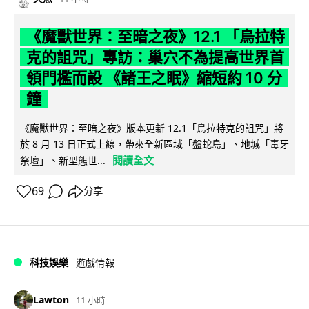
《魔獸世界：至暗之夜》12.1 「烏拉特
克的詛咒」專訪：巢穴不為提高世界首
領門檻而設 《諸王之眠》縮短約 10 分
鐘
《魔獸世界：至暗之夜》版本更新 12.1「烏拉特克的詛咒」將
於 8 月 13 日正式上線，帶來全新區域「盤蛇島」、地城「毒牙
閱讀全文
祭壇」、新型態世...
69
分享
科技娛樂
遊戲情報
Lawton
11 小時