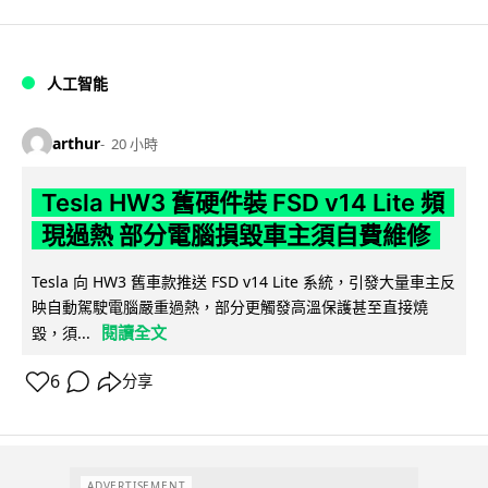
人工智能
arthur
20 小時
Tesla HW3 舊硬件裝 FSD v14 Lite 頻
現過熱 部分電腦損毀車主須自費維修
Tesla 向 HW3 舊車款推送 FSD v14 Lite 系統，引發大量車主反
映自動駕駛電腦嚴重過熱，部分更觸發高溫保護甚至直接燒
閱讀全文
毀，須...
6
分享
ADVERTISEMENT