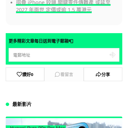
摺疊 iPhone 鉸鏈,關鍵零件傳難產 或延至
2027 年面世 定價或逾 1.5 萬港元
📮
更多精彩文章每日送到電子郵箱
讚好
0
看留言
分享
最新影片