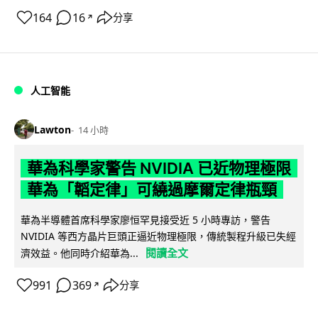
164
16
分享
↗
人工智能
Lawton
14 小時
華為科學家警告 NVIDIA 已近物理極限
華為「韜定律」可繞過摩爾定律瓶頸
華為半導體首席科學家廖恒罕見接受近 5 小時專訪，警告
NVIDIA 等西方晶片巨頭正逼近物理極限，傳統製程升級已失經
閱讀全文
濟效益。他同時介紹華為...
991
369
分享
↗