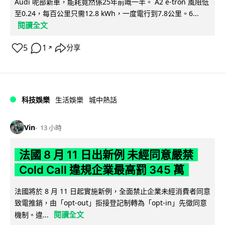
Audi 呢部新車，能耗竟然係25年前嘅一半。 A2 e-tron 風阻低
至0.24，每百公里只需12.8 kWh，一度電行到7.8公里。6...
閱讀全文
5
1
分享
↗
科技娛樂
生活娛樂
城中熱話
Vin
13 小時
法國 8 月 11 日出新例 未經同意嚴禁
Cold Call 違規企業最高罰 345 萬
法國將於 8 月 11 日起實施新例，全面禁止企業未經消費者同意
致電推銷，由「opt-out」拒接登記制轉為「opt-in」先徵同意
閱讀全文
機制。違...