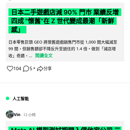
日本二手遊戲店減 90% 門市 業績反增
四成 "懷舊"在 Z 世代變成最潮「新鮮
感」
日本零售巨頭 GEO 將懷舊遊戲銷售門市從 1,000 間大幅減至
99 間，但銷售額卻不降反升至過往的 1.4 倍。做到「減店增
閱讀全文
收」奇蹟，...
104
5
分享
↗
人工智能
Vin
12 小時