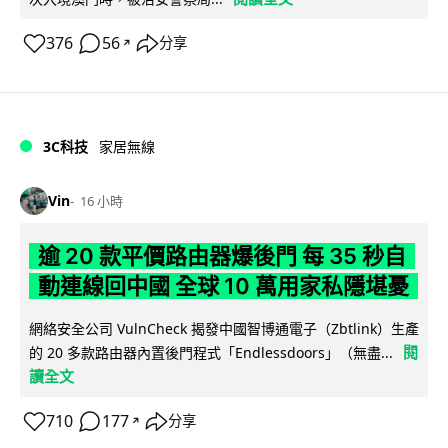
376
56
分享
↗
3C科技
家居無線
Vin
16 小時
逾 20 款平價路由器爆後門 每 35 秒自
動連線回中國 全球 10 萬用家私隱堪憂
網絡安全公司 VulnCheck 揭發中國智博通電子（Zbtlink）生產
閱
的 20 多款路由器內置後門程式「Endlessdoors」（無盡...
讀全文
710
177
分享
↗