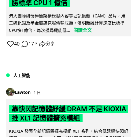
勝標準 CPU 1 億倍
港大團隊研發極簡架構模擬內容尋址記憶體（CAM）晶片，用
二硫化鉬及半金屬銻克服傳輸瓶頸，漢明距離計算速度比標準
閱讀全文
CPU快1億倍，每次搜尋耗能低...
40
17
分享
↗
人工智能
Lawton
1 日
靠快閃記憶體紓緩 DRAM 不足 KIOXIA
推 XL1 記憶體擴充模組
KIOXIA 發表全新記憶體擴充模組 XL1 系列，結合低延遲快閃記