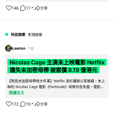
146
17
分享
↗
科技娛樂
影視娛樂
Lawton
1 日
Nicolas Cage 主演未上映電影 Netflix
遺失未加密母帶 被索償 8.19 億港元
【唔見未加密母帶咁大件事】Netflix 洛杉磯辦公室被竊，未上
映的 Nicolas Cage 電影《Fortitude》母帶亦告失蹤。電影...
閱讀全文
172
10
分享
↗