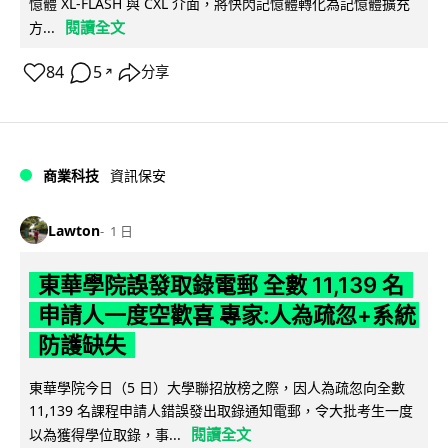
憶體 XL-FLASH 與 CXL 介面，將快閃記憶體轉化為記憶體擴充
閱讀全文
方...
84
5
分享
↗
商業科技
資訊保安
Lawton
1 日
東華學院誤發取錄電郵 全數 11,139 名
申請人一度空歡喜 專家:人為疏忽+系統
防護缺失
東華學院今日（5 日）大學聯招放榜之際，因人為疏忽向全數
11,139 名課程申請人錯誤發出取錄通知電郵，令大批考生一度
閱讀全文
以為獲得學位取錄，事...