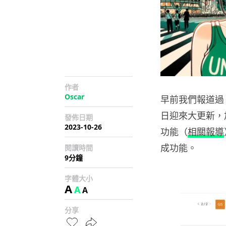
作者
Oscar
早前我們報道過，O
日迎來大更新，加
發佈日期
2023-10-26
功能（
相關報導
成功能。
閱讀時間
9分鐘
字體大小
A
A
A
分享