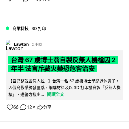
商業科技
3D 打印
Lawton
2 小時
台灣 67 歲博士翁自製反無人機槍囚 2
年半 法官斥藏火藥恐危害治安
【自己整就會俾人拉...】台灣一名 67 歲擁博士學歷退休男子，
因俄烏戰爭觸發靈感，網購材料及以 3D 打印機自製「反無人機
閱讀全文
槍」，遭警方搜出...
66
12
分享
↗