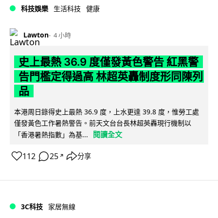
科技娛樂
生活科技
健康
Lawton
4 小時
史上最熱 36.9 度僅發黃色警告 紅黑警
告門檻定得過高 林超英轟制度形同陳列
品
本港周日錄得史上最熱 36.9 度，上水更達 39.8 度，惟勞工處
僅發黃色工作暑熱警告。前天文台台長林超英轟現行機制以
閱讀全文
「香港暑熱指數」為基...
112
25
分享
↗
3C科技
家居無線