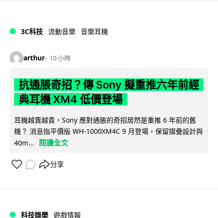
3C科技
流動音樂
音樂耳機
arthur
10 小時
抗通脹奇招？傳 Sony 擬重推六年前經
典耳機 XM4 低價登場
耳機越賣越貴，Sony 應對通脹的奇招居然是重推 6 年前的舊
機？ 消息指平價版 WH-1000XM4C 9 月登場，保留摺疊設計與
閱讀全文
40m...
分享
科技娛樂
遊戲情報