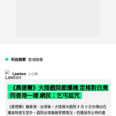
科技娛樂
影視娛樂
Lawton
3 小時
《奧德賽》大陸戲院都爆機 定格對白竟
同香港一樣 網民：乞丐詛咒
《奧德賽》繼香港、台灣後，大陸蘇州戲院 8 月 9 日亦傳出在
播放時發生意外，戲院出現機器冒煙情況，而播放停止時的畫