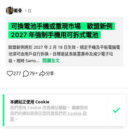
藍骨
1 日
可換電池手機或重現市場 歐盟新例
2027 年強制手機用可拆式電池
歐盟新例將於 2027 年 2 月 18 日生效，規定手機及平板電腦電
池須可由用戶自行拆換，目標是延長裝置壽命及減少電子垃
閱讀全文
圾。現時 Sams...
277
79
分享
↗
本網站正使用 Cookie
人工智能
我們使用 Cookie 改善網站體驗。 繼續使用
我們的網站即表示您同意我們的
Cookie 政
藍骨
策
。
1 日