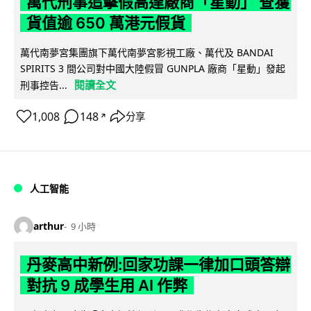
萬代刑事追擊假高達廠商「星動」 查獲
貨值逾 650 萬港元假貨
萬代南夢宮集團旗下萬代南夢宮影視工廠、萬代及 BANDAI
SPIRITS 3 間公司對中國大陸假冒 GUNPLA 廠商「星動」發起
閱讀全文
刑事控告...
1,008
148
分享
↗
人工智能
arthur
9 小時
丹麥高中新例:回家功課一律加口頭答辯
對抗 9 成學生用 AI 作弊