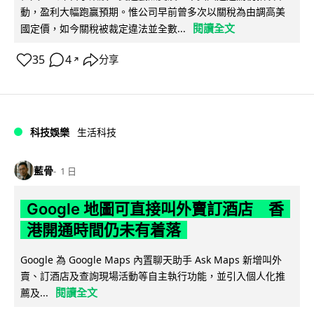
動，盈利大幅跑贏預期。惟公司早前曾多次以關稅為由調高美
閱讀全文
國定價，如今關稅被裁定違法並全數...
35
4
分享
↗
科技娛樂
生活科技
藍骨
1 日
Google 地圖可直接叫外賣訂酒店 香
港開通時間仍未有着落
Google 為 Google Maps 內置聊天助手 Ask Maps 新增叫外
賣、訂酒店及查詢現場活動等自主執行功能，並引入個人化推
閱讀全文
薦及...