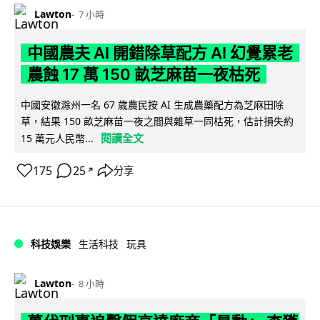
Lawton
7 小時
中國農夫 AI 開錯除草配方 AI 幻覺累老
農蝕 17 萬 150 畝芝麻苗一夜枯死
中國安徽滁州一名 67 歲農民按 AI 生成農藥配方為芝麻田除
草，結果 150 畝芝麻苗一夜之間與雜草一同枯死，估計損失約
閱讀全文
15 萬元人民幣...
175
25
分享
↗
科技娛樂
生活科技
玩具
Lawton
8 小時