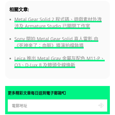
相關文章:
Metal Gear Solid 2 程式碼、遊戲素材外洩
涉及 Armature Studio 已關閉工作室
Sony 開拍 Metal Gear Solid 真人電影 由
《死神來了：血脈》導演拍檔執導
Leica 推出 Metal Gray 金屬灰配色 M11-P、
Q3、D-Lux 8 及鏡頭全線煥新
📮
更多精彩文章每日送到電子郵箱