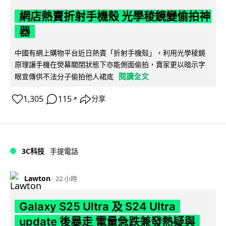
網店熱賣折射手機殼 光學稜鏡變偷拍神
器
中國有網上購物平台近日熱賣「折射手機殼」，利用光學稜鏡
原理讓手機在熒幕關閉狀態下亦能側面偷拍，賣家更以暗示字
閱讀全文
眼宣傳供不法分子偷拍他人裙底
1,305
115
分享
↗
3C科技
手提電話
Lawton
22 小時
Galaxy S25 Ultra 及 S24 Ultra
update 後暴走 電量急跌兼發熱疑與