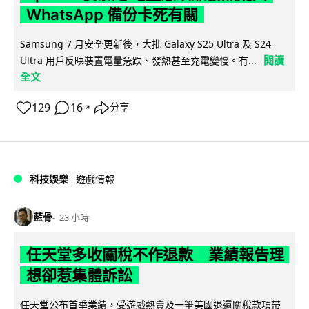
WhatsApp 備份卡死有關
Samsung 7 月安全更新後，大批 Galaxy S25 Ultra 及 S24
閱讀
Ultra 用戶反映裝置電量急跌、發熱甚至充電變慢。有...
全文
129
16
分享
↗
科技娛樂
遊戲情報
藍骨
23 小時
任天堂多收關稅不作退款 業績報告理
想卻惹集體訴訟
任天堂公布首季業績，受遊戲熱賣及一筆美國退還關稅款項帶