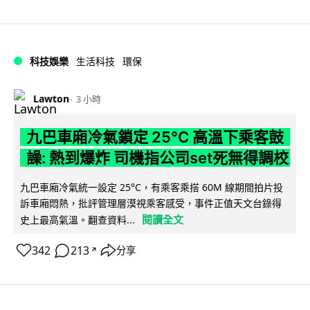
科技娛樂
生活科技
環保
Lawton
3 小時
九巴車廂冷氣鎖定 25°C 高溫下乘客鼓
譟: 熱到爆炸 司機指公司set死無得調校
九巴車廂冷氣統一設定 25°C，有乘客乘搭 60M 線期間拍片投
訴車廂悶熱，批評管理層漠視乘客感受，事件正值天文台錄得
閱讀全文
史上最高氣溫。翻查資料...
342
213
分享
↗