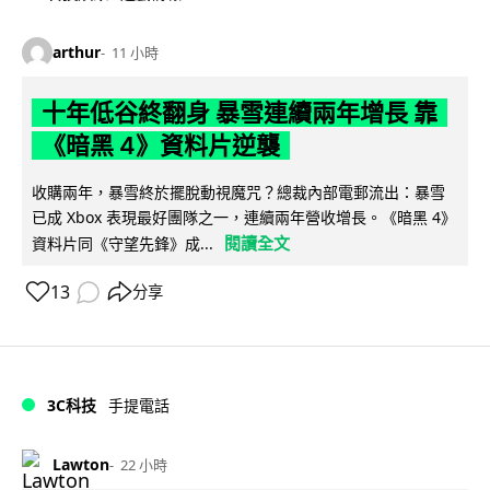
arthur
11 小時
十年低谷終翻身 暴雪連續兩年增長 靠
《暗黑 4》資料片逆襲
收購兩年，暴雪終於擺脫動視魔咒？總裁內部電郵流出：暴雪
已成 Xbox 表現最好團隊之一，連續兩年營收增長。《暗黑 4》
閱讀全文
資料片同《守望先鋒》成...
13
分享
3C科技
手提電話
Lawton
22 小時