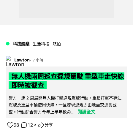
科技娛樂
生活科技
航拍
Lawton
7 小時
無人機兩周巡查違規駕駛 重型車走快線
即時被截查
警方一連 2 周展開無人機打擊違規駕駛行動，重點打擊不專注
駕駛及重型車輛使用快線，一旦發現違規即由地面交通警截
閱讀全文
查。行動配合警方今年上半年致命...
98
12
分享
↗