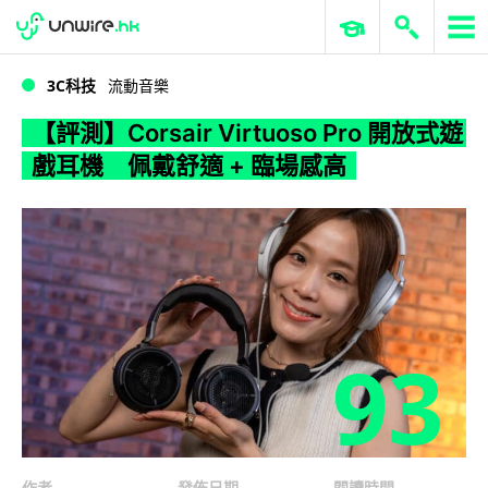
WWDC 2026
GenAI 與雲端科技專區
ERP 與商業 AI
【評測】Corsair Virtuoso Pro 開放式遊戲耳機 佩戴舒適 + 臨場感高
3C科技
流動音樂
【評測】Corsair Virtuoso Pro 開放式遊
戲耳機 佩戴舒適 + 臨場感高
93
作者
發佈日期
閱讀時間