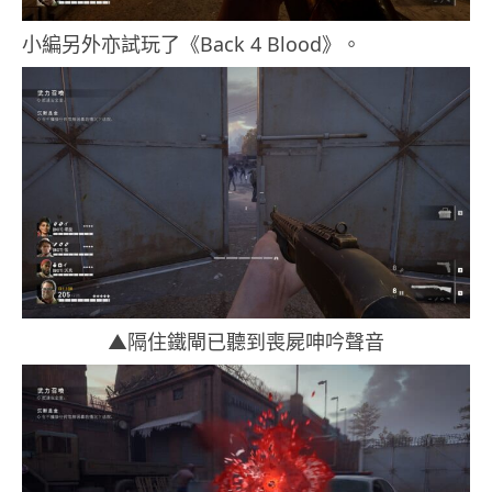
小編另外亦試玩了《Back 4 Blood》。
▲隔住鐵閘已聽到喪屍呻吟聲音