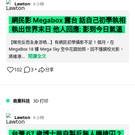
Lawton
8 小時
網民影 Megabox 露台 話自己初學執相
執出世界末日 他人回應: 影到今日氣溫
【睇完反而全身涼哂...】有網民初學攝影不足 1 個月，在
MegaBox 18 樓 Mega Sky 空中花園拍照，因不懂調校光影，
閱讀全文
將維港...
102
3
分享
↗
商業科技
3D 打印
Lawton
8 小時
台灣 67 歲博士翁自製反無人機槍囚 2