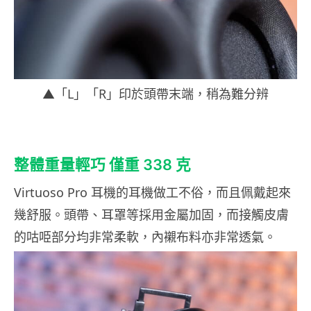
▲「L」「R」印於頭帶末端，稍為難分辨
整體重量輕巧 僅重 338 克
Virtuoso Pro 耳機的耳機做工不俗，而且佩戴起來
幾舒服。頭帶、耳罩等採用金屬加固，而接觸皮膚
的咕𠱸部分均非常柔軟，內襯布料亦非常透氣。