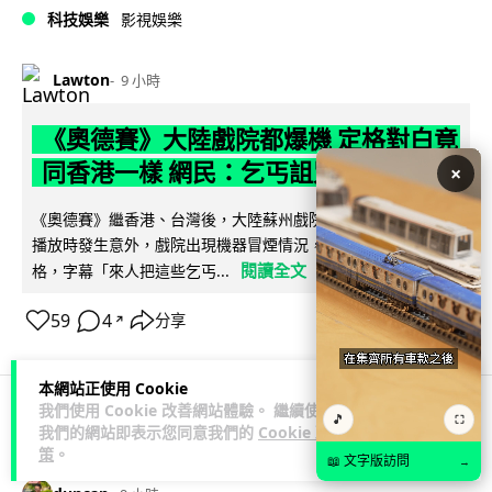
科技娛樂
影視娛樂
Lawton
9 小時
《奧德賽》大陸戲院都爆機 定格對白竟
同香港一樣 網民：乞丐詛咒
×
《奧德賽》繼香港、台灣後，大陸蘇州戲院 8 月 9 日亦傳出在
播放時發生意外，戲院出現機器冒煙情況，而播放停止時的畫
閱讀全文
格，字幕「來人把這些乞丐...
59
4
分享
↗
本網站正使用 Cookie
我們使用 Cookie 改善網站體驗。 繼續使用
🎵
⛶
我們的網站即表示您同意我們的
Cookie 政
科技娛樂
科技新聞
策
。
📖 文字版訪問
→