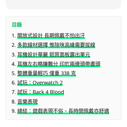
目錄
開放式設計 長期佩戴不怕出汗
多款線材選擇 惟除咪高峰需要拔線
耳機設計華麗 鋁質面板露出單元
耳機左右略嫌難分 印於兩邊頭帶盡頭
整體重量輕巧 僅重 338 克
試玩：Overwatch 2
試玩：Back 4 Blood
音樂表現
總結：遊戲表現不俗、長時間佩戴亦舒適