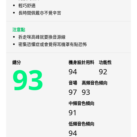
輕巧舒適
長時間佩戴亦不覺辛苦
注意點
拆走咪高峰就要換音源線
密集恐懼症或會覺得耳機罩有點恐怖
總分
機身設計用料
功能性
93
94
92
音場
高頻音色傾向
97
93
中頻音色傾向
91
低頻音色傾向
94