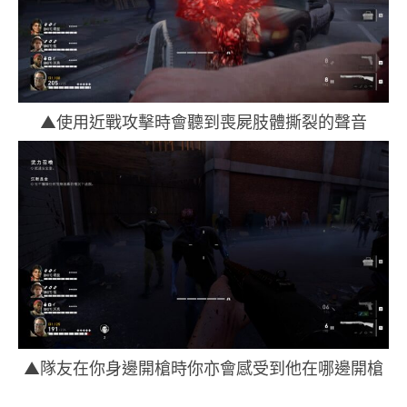
▲使用近戰攻擊時會聽到喪屍肢體撕裂的聲音
▲隊友在你身邊開槍時你亦會感受到他在哪邊開槍