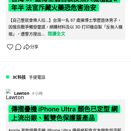
年半 法官斥藏火藥恐危害治安
【自己整就會俾人拉...】台灣一名 67 歲擁博士學歷退休男子，
因俄烏戰爭觸發靈感，網購材料及以 3D 打印機自製「反無人機
閱讀全文
槍」，遭警方搜出...
分享
3C科技
手提電話
Lawton
9 小時
傳摺疊機 iPhone Ultra 顏色已定型 網
上流出銀、藍雙色保護蓋產品
Apple 首款摺疊手機 iPhone Ultra 傳最終配色定為銀色與深藍