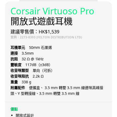
Corsair Virtuoso Pro
開放式遊戲耳機
建議零售價：HK$1,539
查詢：2273-8393 (FELTON DISTRIBUTION LTD)
耳機單元
50mm 石墨烯
連接
3.5mm
抗阻
32 Ω @ 1kHz
靈敏度
117dB（±3dB）
收音咪類型
單向（可拆）
收音咪阻抗
2.2k Ω
重量
338 g
附屬配件
便攜盒、 3.5 mm 轉雙 3.5 mm 線連咪高峰接
頭、Y 型轉接線、3.5 mm 轉雙 3.5 mm 線
優點
開放式設計