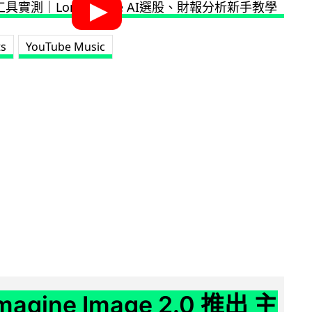
ts
YouTube Music
Imagine Image 2.0 推出 主