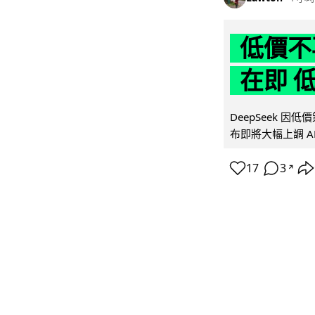
低價不再
在即 
DeepSeek 
布即將大幅上調 A
17
3
↗