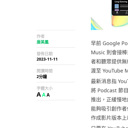
作者
唐美鳳
早前 Google 
Music 則會接
發佈日期
2023-11-11
者和聽眾提供無縫的
渡至 YouTube 
閱讀時間
2分鐘
最新消息指 You
字體大小
將 Podcast
A
A
A
推出，正緩慢地
能夠吸引創作者使
作成影片版本上