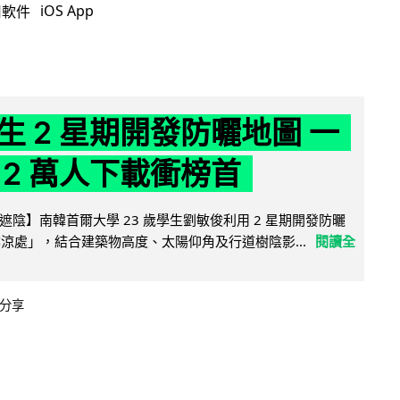
iOS App
用軟件
生 2 星期開發防曬地圖 一
 2 萬人下載衝榜首
陰】南韓首爾大學 23 歲學生劉敏俊利用 2 星期開發防曬
陰涼處」，結合建築物高度、太陽仰角及行道樹陰影...
閱讀全
分享