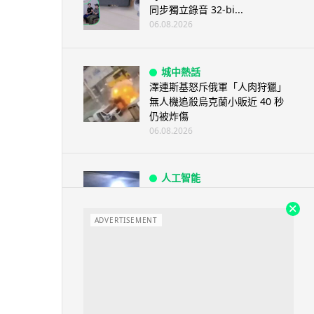
同步獨立錄音 32-bi...
06.08.2026
城中熱話
澤連斯基怒斥俄軍「人肉狩獵」
無人機追殺烏克蘭小販近 40 秒
仍被炸傷
06.08.2026
人工智能
中國湖北男自學 AI 「煉金術」
屋內煉金冒濃煙驚動全區
ADVERTISEMENT
06.08.2026
流動音樂
【評測】Sony IER-M500 入耳式
監聽耳機：現場拍攝、後製監
聽...