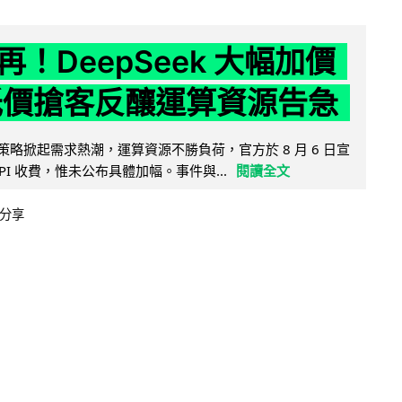
！DeepSeek 大幅加價
低價搶客反釀運算資源告急
因低價策略掀起需求熱潮，運算資源不勝負荷，官方於 8 月 6 日宣
PI 收費，惟未公布具體加幅。事件與...
閱讀全文
分享