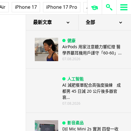
Air
iPhone 17
iPhone 17 Pro
AirPods Pro 3
Ap
最新文章
全部
健康
AirPods 用家注意聽力響紅燈 醫
學界籲耳機用戶謹守「60-60」...
07.08.2026
人工智能
AI 減肥餐單配合高強度操練 成
都男 45 日減 20 公斤後多器官
衰...
07.08.2026
影音產品
DJI Mic Mini 2s 實測 四發一收