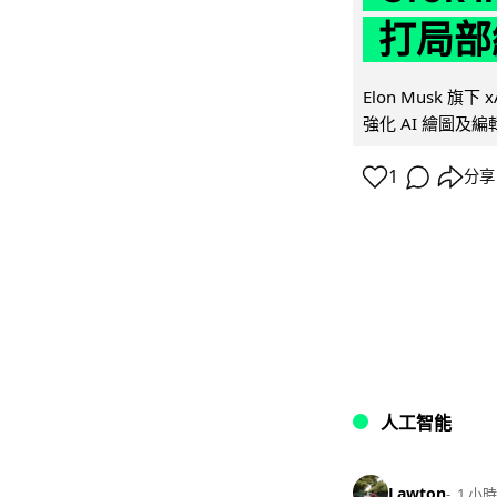
打局部
Elon Musk 旗下 x
強化 AI 繪圖及編輯.
1
分享
人工智能
Lawton
1 小時