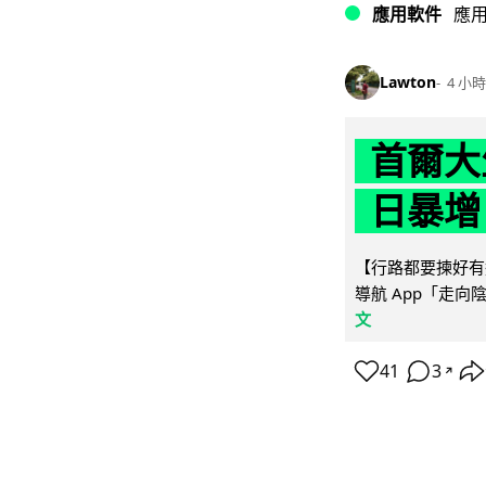
應用軟件
應
Lawton
4 小時
首爾大
日暴增
【行路都要揀好有遮
導航 App「走向
文
41
3
↗