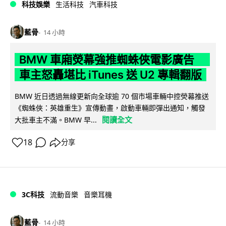
科技娛樂
生活科技
汽車科技
藍骨
14 小時
BMW 車廂熒幕強推蜘蛛俠電影廣告
車主怒轟堪比 iTunes 送 U2 專輯翻版
BMW 近日透過無線更新向全球逾 70 個市場車輛中控熒幕推送
《蜘蛛俠：英雄重生》宣傳動畫，啟動車輛即彈出通知，觸發
閱讀全文
大批車主不滿。BMW 早...
18
分享
3C科技
流動音樂
音樂耳機
藍骨
14 小時