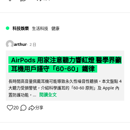
科技娛樂
生活科技
健康
arthur
2 日
AirPods 用家注意聽力響紅燈 醫學界籲
耳機用戶謹守「60-60」鐵律
長時間高音量佩戴耳機可能導致永久性噪音性聽損。本文盤點 4
大聽力受損警號，介紹科學護耳的「60-60 原則」及 Apple 內
閱讀全文
置防護功能，...
20
分享