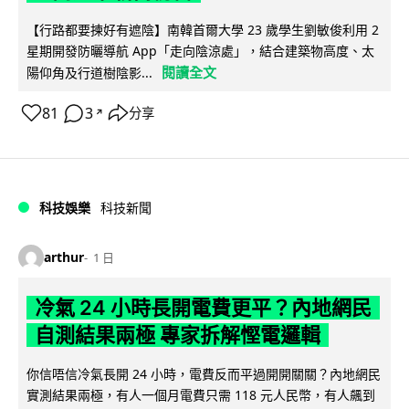
【行路都要揀好有遮陰】南韓首爾大學 23 歲學生劉敏俊利用 2
星期開發防曬導航 App「走向陰涼處」，結合建築物高度、太
閱讀全文
陽仰角及行道樹陰影...
81
3
分享
↗
科技娛樂
科技新聞
arthur
1 日
冷氣 24 小時長開電費更平？內地網民
自測結果兩極 專家拆解慳電邏輯
你信唔信冷氣長開 24 小時，電費反而平過開開關關？內地網民
實測結果兩極，有人一個月電費只需 118 元人民幣，有人飆到