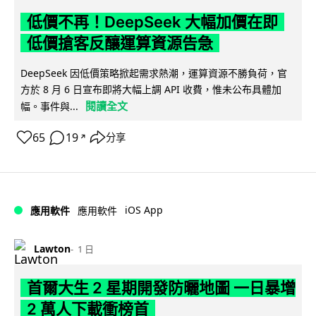
低價不再！DeepSeek 大幅加價在即
低價搶客反釀運算資源告急
DeepSeek 因低價策略掀起需求熱潮，運算資源不勝負荷，官
方於 8 月 6 日宣布即將大幅上調 API 收費，惟未公布具體加
閱讀全文
幅。事件與...
65
19
分享
↗
iOS App
應用軟件
應用軟件
Lawton
1 日
首爾大生 2 星期開發防曬地圖 一日暴增
2 萬人下載衝榜首