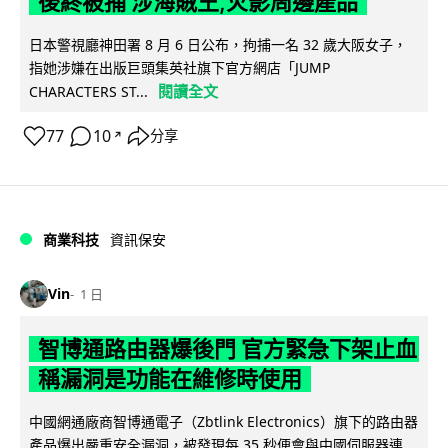
後終被捕 涉海賊王,火影周邊產品
日本警視廳神田署 8 月 6 日公布，拘捕一名 32 歲大阪女子，
指她涉嫌在出版巨頭集英社旗下官方網店「JUMP
閱讀全文
CHARACTERS ST...
77
10
分享
↗
商業科技
資訊保安
Vin
1 日
智博通路由器爆後門 官方緊急下架止血
稱漏洞是功能在維修時使用
中國網通廠商智博通電子（Zbtlink Electronics）旗下的路由器
產品爆出嚴重安全漏洞，被發現每 35 秒便會與中國伺服器連