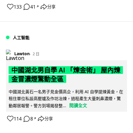
133
41
分享
↗
人工智能
Lawton
2 日
中國湖北男自學 AI 「煉金術」 屋內煉
金冒濃煙驚動全區
中國湖北黃石一名男子見金價高企，利用 AI 自學提煉黃金，在
租住單位私設高壓爐及作坊冶煉，過程產生大量刺鼻濃煙，驚
閱讀全文
動鄰居報警。警方到場揭發整...
114
8
分享
↗