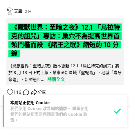
天恩
2 日
《魔獸世界：至暗之夜》12.1 「烏拉特
克的詛咒」專訪：巢穴不為提高世界首
領門檻而設 《諸王之眠》縮短約 10 分
鐘
《魔獸世界：至暗之夜》版本更新 12.1「烏拉特克的詛咒」將
於 8 月 13 日正式上線，帶來全新區域「盤蛇島」、地城「毒牙
閱讀全文
祭壇」、新型態世...
116
分享
本網站正使用 Cookie
我們使用 Cookie 改善網站體驗。 繼續使用
我們的網站即表示您同意我們的
Cookie 政
策
。
科技娛樂
遊戲情報