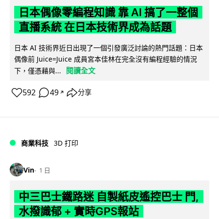
日本偶像零編程知識 靠 AI 搞了一整個
直播系統 在日本技術界成為話題
日本 AI 技術界近日出現了一個引發廣泛討論的熱門話題：日本
偶像前 Juice=Juice 成員宮本佳林在完全沒有編程經驗的情況
閱讀全文
下，僅憑藉與...
592
49
分享
↗
商業科技
3D 打印
Vin
1 日
中三巴士鐵路迷 自製紙皮遙控巴士 門,
水撥識郁 + 實時GPS報站