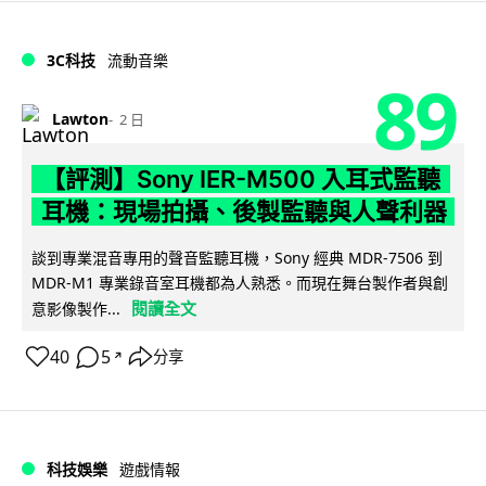
3C科技
流動音樂
89
Lawton
2 日
【評測】Sony IER-M500 入耳式監聽
耳機：現場拍攝、後製監聽與人聲利器
談到專業混音專用的聲音監聽耳機，Sony 經典 MDR-7506 到
MDR-M1 專業錄音室耳機都為人熟悉。而現在舞台製作者與創
閱讀全文
意影像製作...
40
5
分享
↗
科技娛樂
遊戲情報