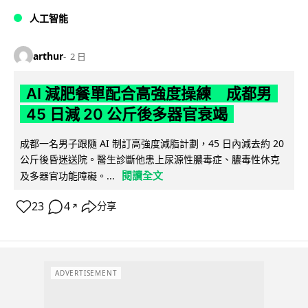
人工智能
arthur
2 日
AI 減肥餐單配合高強度操練 成都男
45 日減 20 公斤後多器官衰竭
成都一名男子跟隨 AI 制訂高強度減脂計劃，45 日內減去約 20
公斤後昏迷送院。醫生診斷他患上尿源性膿毒症、膿毒性休克
閱讀全文
及多器官功能障礙。...
23
4
分享
↗
ADVERTISEMENT