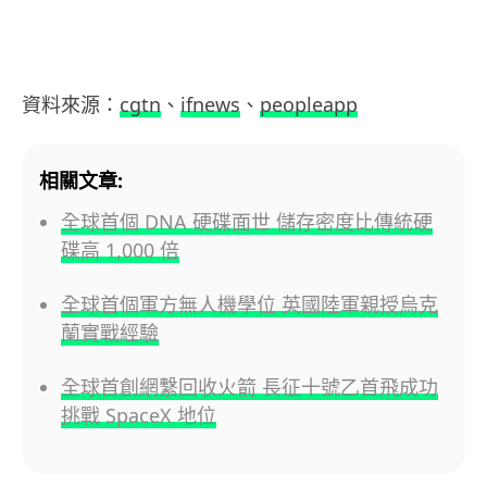
資料來源：
cgtn
、
ifnews
、
peopleapp
相關文章:
全球首個 DNA 硬碟面世 儲存密度比傳統硬
碟高 1,000 倍
全球首個軍方無人機學位 英國陸軍親授烏克
蘭實戰經驗
全球首創網繫回收火箭 長征十號乙首飛成功
挑戰 SpaceX 地位