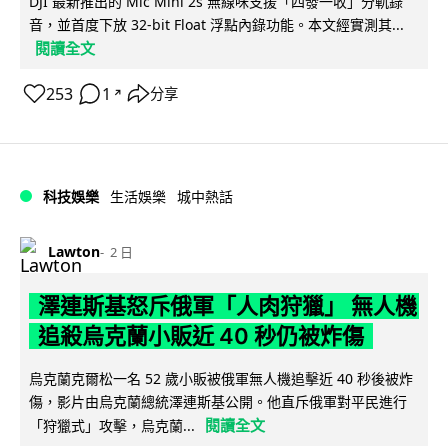
DJI 最新推出的 Mic Mini 2s 無線咪支援「四發一收」分軌錄
音，並首度下放 32-bit Float 浮點內錄功能。本文經實測其...
閱讀全文
253
1
分享
↗
科技娛樂
生活娛樂
城中熱話
Lawton
2 日
澤連斯基怒斥俄軍「人肉狩獵」 無人機
追殺烏克蘭小販近 40 秒仍被炸傷
烏克蘭克爾松一名 52 歲小販被俄軍無人機追擊近 40 秒後被炸
傷，影片由烏克蘭總統澤連斯基公開。他直斥俄軍對平民進行
閱讀全文
「狩獵式」攻擊，烏克蘭...