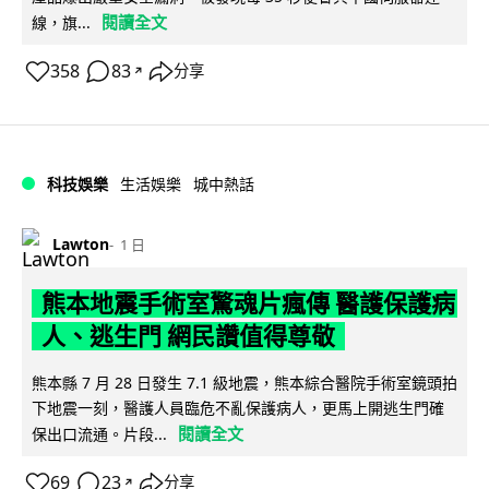
閱讀全文
線，旗...
358
83
分享
↗
科技娛樂
生活娛樂
城中熱話
Lawton
1 日
熊本地震手術室驚魂片瘋傳 醫護保護病
人、逃生門 網民讚值得尊敬
熊本縣 7 月 28 日發生 7.1 級地震，熊本綜合醫院手術室鏡頭拍
下地震一刻，醫護人員臨危不亂保護病人，更馬上開逃生門確
閱讀全文
保出口流通。片段...
69
23
分享
↗