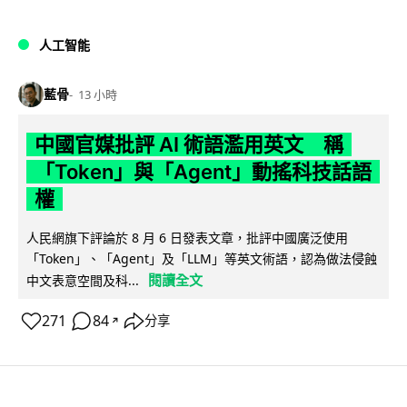
人工智能
藍骨
13 小時
中國官媒批評 AI 術語濫用英文 稱
「Token」與「Agent」動搖科技話語
權
人民網旗下評論於 8 月 6 日發表文章，批評中國廣泛使用
「Token」、「Agent」及「LLM」等英文術語，認為做法侵蝕
閱讀全文
中文表意空間及科...
271
84
分享
↗