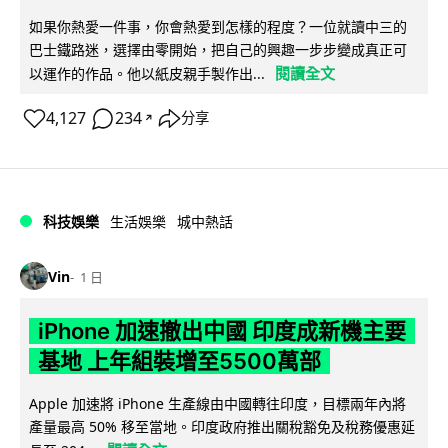
如果你熱愛一件事，你會熱愛到怎樣的程度？一位就讀中三的
巴士鐵路迷，選擇由零開始，把自己的興趣一步步變成真正可
閱讀全文
以運作的作品。他以紙皮親手製作出...
4,127
234
分享
↗
科技娛樂
生活娛樂
城中熱話
Vin
1 日
iPhone 加速撤出中國 印度成新機主要
基地 上年組裝增至5500萬部
Apple 加速將 iPhone 生產線由中國轉往印度，目標兩年內將
產量最高 50% 移至當地。印度政府推出關稅豁免及稅務優惠延