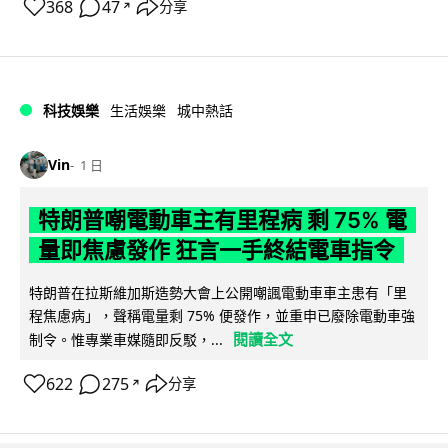
368
47
分享
↗
科技娛樂
生活娛樂
城中熱話
Vin
1 日
特朗普嘲電動車主有里程病 剩 75% 電
量即焦慮發作 狂言一手終結電車指令
特朗普在拉斯維加斯造勢大會上公開嘲諷電動車車主患有「里
程焦慮病」，聲稱電量剩 75% 便發作，並重申已廢除電動車強
閱讀全文
制令。惟專業車媒隨即反駁，...
622
275
分享
↗